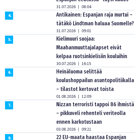
31.07.2026
08:04
|
Antikainen: Espanjan raja murtui –
4
.
tätäkö Lindtman haluaa Suomelle?
31.07.2026
09:01
|
Kielimuuri suojaa:
5
.
Maahanmuuttajalapset eivät
kelpaa ruotsinkielisiin kouluihin
30.07.2026
16:15
|
Heinäluoma selittää
6
.
koulushoppailun asuntopolitiikalla
– tilastot kertovat toista
01.08.2026
12:09
|
Nizzan terroristi tappoi 86 ihmistä
7
.
– pikkuveli rehenteli veriteolla
ennen karkotustaan
03.08.2026
09:21
|
22 EU-maata haastaa Espanjan
8
.