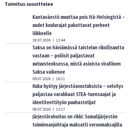
Toimitus suosittelee
Kantaväestö muuttaa pois Itä-Helsingistä –
uudet koulurajat pakottavat perheet
liikkeelle
28.07.2026
12:44
|
Saksa on häviämässä taistelun rikollisuutta
vastaan – poliisit paljastavat
uutuusteoksessa, mistä asioista virallinen
Saksa vaikenee
09.07.2026
16:11
|
Kuka hyötyy järjestöavustuksista – selvitys
paljastaa varakkaat STEA-tuensaajat ja
identiteettityön puuhastelijat
08.07.2026
12:17
|
Järjestörahoitus on rikki: Somalijärjestön
toiminnanjohtaja maksatti veronmaksajilla