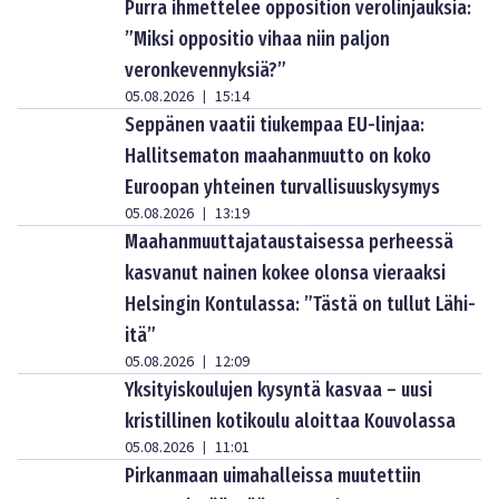
Purra ihmettelee opposition verolinjauksia:
”Miksi oppositio vihaa niin paljon
veronkevennyksiä?”
05.08.2026
15:14
|
Seppänen vaatii tiukempaa EU-linjaa:
Hallitsematon maahanmuutto on koko
Euroopan yhteinen turvallisuuskysymys
05.08.2026
13:19
|
Maahanmuuttajataustaisessa perheessä
kasvanut nainen kokee olonsa vieraaksi
Helsingin Kontulassa: ”Tästä on tullut Lähi-
itä”
05.08.2026
12:09
|
Yksityiskoulujen kysyntä kasvaa – uusi
kristillinen kotikoulu aloittaa Kouvolassa
05.08.2026
11:01
|
Pirkanmaan uimahalleissa muutettiin