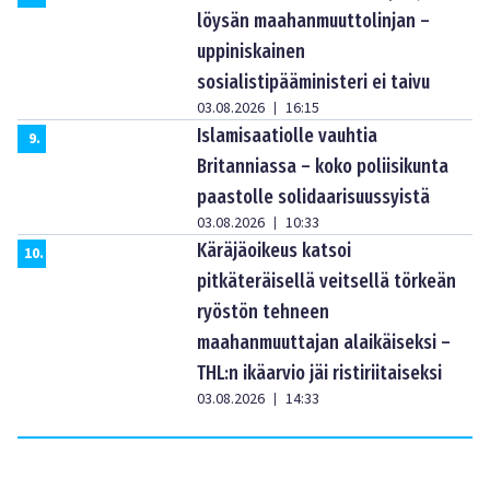
löysän maahanmuuttolinjan –
uppiniskainen
sosialistipääministeri ei taivu
03.08.2026
16:15
|
Islamisaatiolle vauhtia
9
.
Britanniassa – koko poliisikunta
paastolle solidaarisuussyistä
03.08.2026
10:33
|
Käräjäoikeus katsoi
10
.
pitkäteräisellä veitsellä törkeän
ryöstön tehneen
maahanmuuttajan alaikäiseksi –
THL:n ikäarvio jäi ristiriitaiseksi
03.08.2026
14:33
|