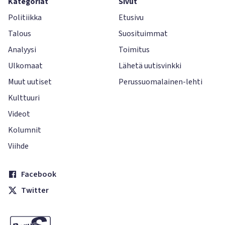
Kategoriat
Sivut
Politiikka
Etusivu
Talous
Suosituimmat
Analyysi
Toimitus
Ulkomaat
Lähetä uutisvinkki
Muut uutiset
Perussuomalainen-lehti
Kulttuuri
Videot
Kolumnit
Viihde
Facebook
Twitter