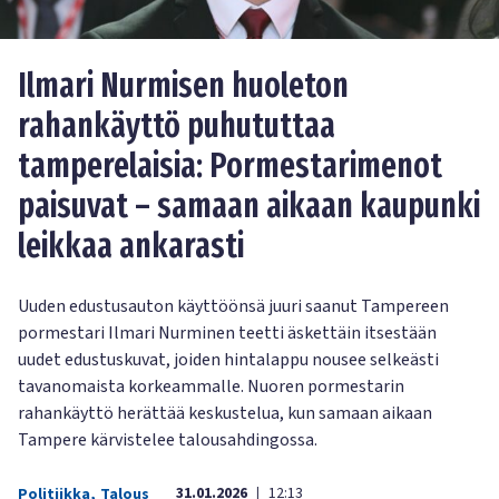
Ilmari Nurmisen huoleton
rahankäyttö puhututtaa
tamperelaisia: Pormestarimenot
paisuvat – samaan aikaan kaupunki
leikkaa ankarasti
Uuden edustusauton käyttöönsä juuri saanut Tampereen
pormestari Ilmari Nurminen teetti äskettäin itsestään
uudet edustuskuvat, joiden hintalappu nousee selkeästi
tavanomaista korkeammalle. Nuoren pormestarin
rahankäyttö herättää keskustelua, kun samaan aikaan
Tampere kärvistelee talousahdingossa.
31.01.2026
12:13
Politiikka
,
Talous
|