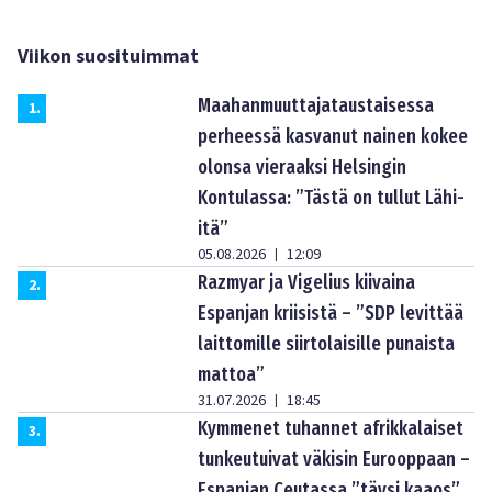
Viikon suosituimmat
Maahanmuuttajataustaisessa
1
.
perheessä kasvanut nainen kokee
olonsa vieraaksi Helsingin
Kontulassa: ”Tästä on tullut Lähi-
itä”
05.08.2026
12:09
|
Razmyar ja Vigelius kiivaina
2
.
Espanjan kriisistä – ”SDP levittää
laittomille siirtolaisille punaista
mattoa”
31.07.2026
18:45
|
Kymmenet tuhannet afrikkalaiset
3
.
tunkeutuivat väkisin Eurooppaan –
Espanjan Ceutassa ”täysi kaaos”