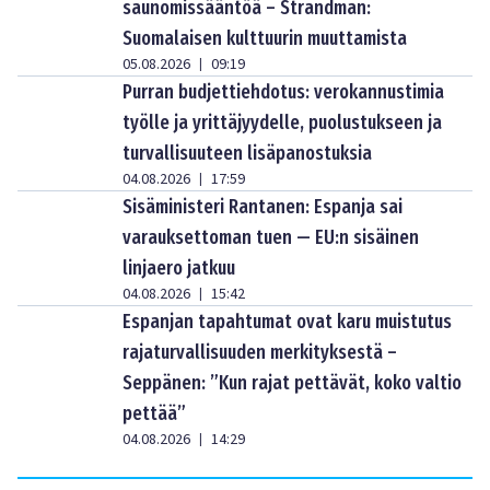
saunomissääntöä – Strandman:
Suomalaisen kulttuurin muuttamista
05.08.2026
09:19
|
Purran budjettiehdotus: verokannustimia
työlle ja yrittäjyydelle, puolustukseen ja
turvallisuuteen lisäpanostuksia
04.08.2026
17:59
|
Sisäministeri Rantanen: Espanja sai
varauksettoman tuen — EU:n sisäinen
linjaero jatkuu
04.08.2026
15:42
|
Espanjan tapahtumat ovat karu muistutus
rajaturvallisuuden merkityksestä –
Seppänen: ”Kun rajat pettävät, koko valtio
pettää”
04.08.2026
14:29
|