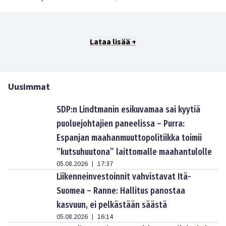
Lataa lisää +
Uusimmat
SDP:n Lindtmanin esikuvamaa sai kyytiä
puoluejohtajien paneelissa – Purra:
Espanjan maahanmuuttopolitiikka toimii
”kutsuhuutona” laittomalle maahantulolle
05.08.2026
17:37
|
Liikenneinvestoinnit vahvistavat Itä-
Suomea – Ranne: Hallitus panostaa
kasvuun, ei pelkästään säästä
05.08.2026
16:14
|