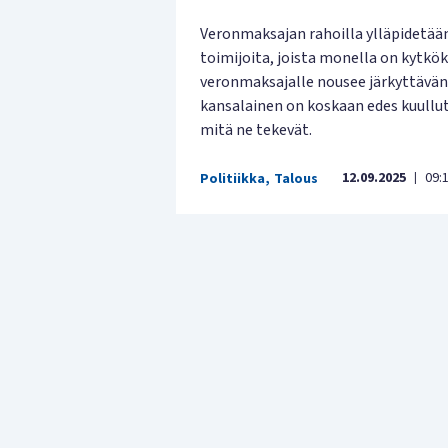
Veronmaksajan rahoilla ylläpidetään
toimijoita, joista monella on kytköks
veronmaksajalle nousee järkyttävän
kansalainen on koskaan edes kuullutk
mitä ne tekevät.
12.09.2025
09:
Politiikka
,
Talous
|