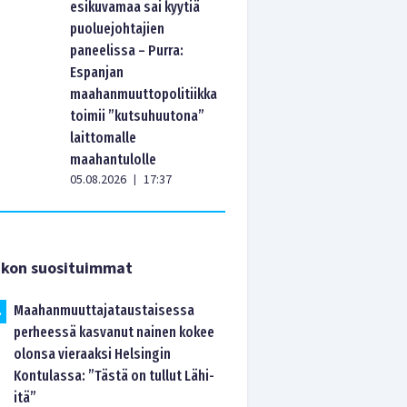
esikuvamaa sai kyytiä
puoluejohtajien
paneelissa – Purra:
Espanjan
maahanmuuttopolitiikka
toimii ”kutsuhuutona”
laittomalle
maahantulolle
05.08.2026
17:37
|
ikon suosituimmat
Maahanmuuttajataustaisessa
.
perheessä kasvanut nainen kokee
olonsa vieraaksi Helsingin
Kontulassa: ”Tästä on tullut Lähi-
itä”