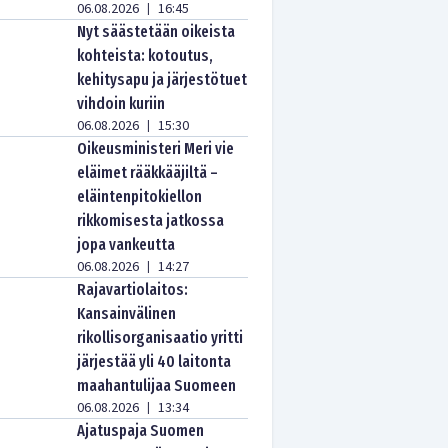
06.08.2026
16:45
|
Nyt säästetään oikeista
kohteista: kotoutus,
kehitysapu ja järjestötuet
vihdoin kuriin
06.08.2026
15:30
|
Oikeusministeri Meri vie
eläimet rääkkääjiltä –
eläintenpitokiellon
rikkomisesta jatkossa
jopa vankeutta
06.08.2026
14:27
|
Rajavartiolaitos:
Kansainvälinen
rikollisorganisaatio yritti
järjestää yli 40 laitonta
maahantulijaa Suomeen
06.08.2026
13:34
|
Ajatuspaja Suomen