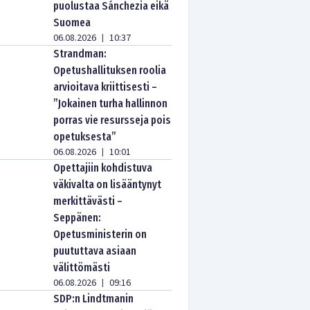
puolustaa Sánchezia eikä
Suomea
06.08.2026
10:37
|
Strandman:
Opetushallituksen roolia
arvioitava kriittisesti –
”Jokainen turha hallinnon
porras vie resursseja pois
opetuksesta”
06.08.2026
10:01
|
Opettajiin kohdistuva
väkivalta on lisääntynyt
merkittävästi –
Seppänen:
Opetusministerin on
puututtava asiaan
välittömästi
06.08.2026
09:16
|
SDP:n Lindtmanin