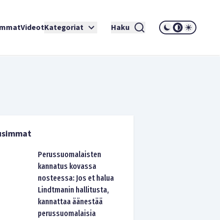
immat
Videot
Kategoriat
Haku
usimmat
Perussuomalaisten
kannatus kovassa
nosteessa: Jos et halua
Lindtmanin hallitusta,
kannattaa äänestää
perussuomalaisia