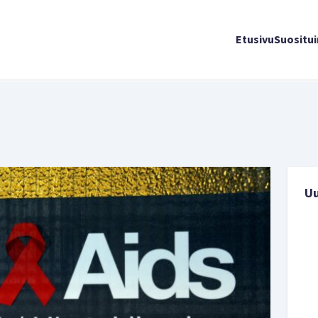
Etusivu
Suositu
U