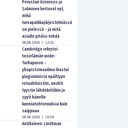
Perustan Grönroos ja
Salminen kertovat nyt,
mikä
turvapaikkajärjestelmässä
on pielessä – ja mitä
asialle pitäisi tehdä
06.08.2026
12:01
|
Cambridge rekrytoi
tosielämän woke-
Turhapuron –
yliopistomaailma ihastui
plagioinnista epäiltyyn
rotuaktivistiin, unohti
tyystin lähdekritiikin ja
syyti hänelle
kunniatohtoruuksia kuin
saippuaa
06.08.2026
10:50
|
Antikainen: Lindtman