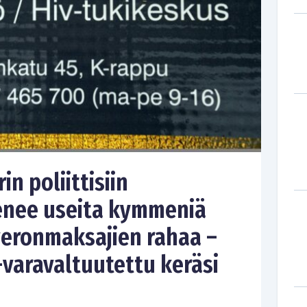
n poliittisiin
penee useita kymmeniä
veronmaksajien rahaa –
-varavaltuutettu keräsi
n