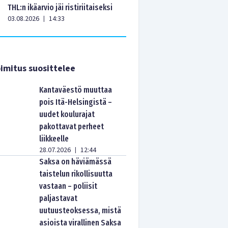
THL:n ikäarvio jäi ristiriitaiseksi
03.08.2026
14:33
|
imitus suosittelee
Kantaväestö muuttaa
pois Itä-Helsingistä –
uudet koulurajat
pakottavat perheet
liikkeelle
28.07.2026
12:44
|
Saksa on häviämässä
taistelun rikollisuutta
vastaan – poliisit
paljastavat
uutuusteoksessa, mistä
asioista virallinen Saksa