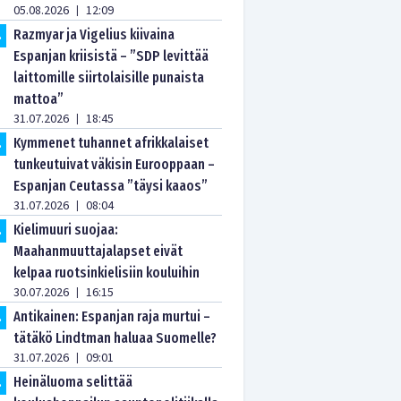
05.08.2026
12:09
|
Razmyar ja Vigelius kiivaina
.
Espanjan kriisistä – ”SDP levittää
laittomille siirtolaisille punaista
mattoa”
31.07.2026
18:45
|
Kymmenet tuhannet afrikkalaiset
.
tunkeutuivat väkisin Eurooppaan –
Espanjan Ceutassa ”täysi kaaos”
31.07.2026
08:04
|
Kielimuuri suojaa:
.
Maahanmuuttajalapset eivät
kelpaa ruotsinkielisiin kouluihin
30.07.2026
16:15
|
Antikainen: Espanjan raja murtui –
.
tätäkö Lindtman haluaa Suomelle?
31.07.2026
09:01
|
Heinäluoma selittää
.