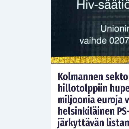
Kolmannen sektori
hillotolppiin hu
miljoonia euroja 
helsinkiläinen PS
järkyttävän lista