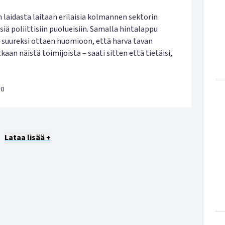
 laidasta laitaan erilaisia kolmannen sektorin
iä poliittisiin puolueisiin. Samalla hintalappu
 suureksi ottaen huomioon, että harva tavan
aan näistä toimijoista – saati sitten että tietäisi,
10
Lataa lisää +