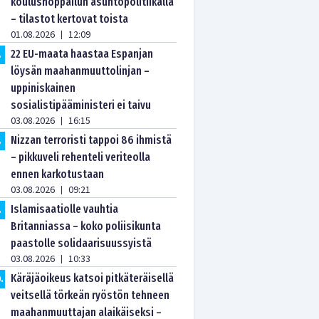
koulushoppailun asuntopolitiikalla
– tilastot kertovat toista
01.08.2026
12:09
|
22 EU-maata haastaa Espanjan
.
löysän maahanmuuttolinjan –
uppiniskainen
sosialistipääministeri ei taivu
03.08.2026
16:15
|
Nizzan terroristi tappoi 86 ihmistä
.
– pikkuveli rehenteli veriteolla
ennen karkotustaan
03.08.2026
09:21
|
Islamisaatiolle vauhtia
.
Britanniassa – koko poliisikunta
paastolle solidaarisuussyistä
03.08.2026
10:33
|
Käräjäoikeus katsoi pitkäteräisellä
0
.
veitsellä törkeän ryöstön tehneen
maahanmuuttajan alaikäiseksi –