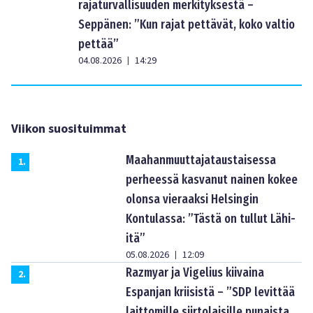
rajaturvallisuuden merkityksestä –
Seppänen: ”Kun rajat pettävät, koko valtio
pettää”
04.08.2026
14:29
|
Viikon suosituimmat
Maahanmuuttajataustaisessa
1
.
perheessä kasvanut nainen kokee
olonsa vieraaksi Helsingin
Kontulassa: ”Tästä on tullut Lähi-
itä”
05.08.2026
12:09
|
Razmyar ja Vigelius kiivaina
2
.
Espanjan kriisistä – ”SDP levittää
laittomille siirtolaisille punaista