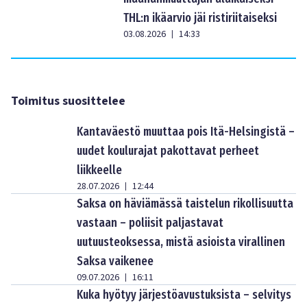
THL:n ikäarvio jäi ristiriitaiseksi
03.08.2026
14:33
|
Toimitus suosittelee
Kantaväestö muuttaa pois Itä-Helsingistä –
uudet koulurajat pakottavat perheet
liikkeelle
28.07.2026
12:44
|
Saksa on häviämässä taistelun rikollisuutta
vastaan – poliisit paljastavat
uutuusteoksessa, mistä asioista virallinen
Saksa vaikenee
09.07.2026
16:11
|
Kuka hyötyy järjestöavustuksista – selvitys