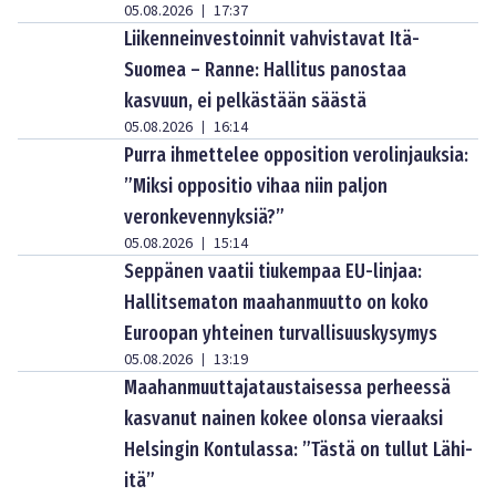
05.08.2026
17:37
|
Liikenneinvestoinnit vahvistavat Itä-
Suomea – Ranne: Hallitus panostaa
kasvuun, ei pelkästään säästä
05.08.2026
16:14
|
Purra ihmettelee opposition verolinjauksia:
”Miksi oppositio vihaa niin paljon
veronkevennyksiä?”
05.08.2026
15:14
|
Seppänen vaatii tiukempaa EU-linjaa:
Hallitsematon maahanmuutto on koko
Euroopan yhteinen turvallisuuskysymys
05.08.2026
13:19
|
Maahanmuuttajataustaisessa perheessä
kasvanut nainen kokee olonsa vieraaksi
Helsingin Kontulassa: ”Tästä on tullut Lähi-
itä”