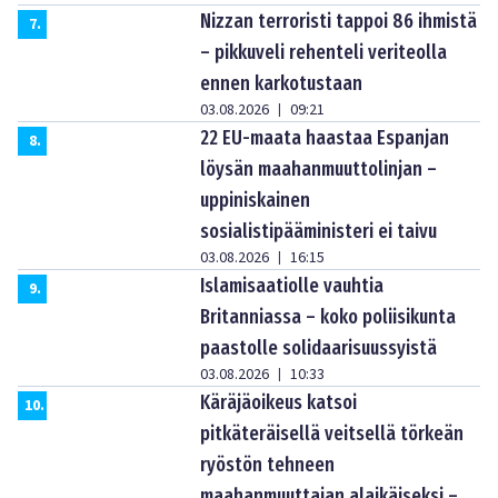
Nizzan terroristi tappoi 86 ihmistä
7
.
– pikkuveli rehenteli veriteolla
ennen karkotustaan
03.08.2026
09:21
|
22 EU-maata haastaa Espanjan
8
.
löysän maahanmuuttolinjan –
uppiniskainen
sosialistipääministeri ei taivu
03.08.2026
16:15
|
Islamisaatiolle vauhtia
9
.
Britanniassa – koko poliisikunta
paastolle solidaarisuussyistä
03.08.2026
10:33
|
Käräjäoikeus katsoi
10
.
pitkäteräisellä veitsellä törkeän
ryöstön tehneen
maahanmuuttajan alaikäiseksi –