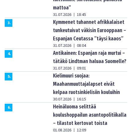
mattoa”
31.07.2026
18:45
|
Kymmenet tuhannet afrikkalaiset
3
.
tunkeutuivat väkisin Eurooppaan –
Espanjan Ceutassa ”täysi kaaos”
31.07.2026
08:04
|
Antikainen: Espanjan raja murtui –
4
.
tätäkö Lindtman haluaa Suomelle?
31.07.2026
09:01
|
Kielimuuri suojaa:
5
.
Maahanmuuttajalapset eivät
kelpaa ruotsinkielisiin kouluihin
30.07.2026
16:15
|
Heinäluoma selittää
6
.
koulushoppailun asuntopolitiikalla
– tilastot kertovat toista
01.08.2026
12:09
|