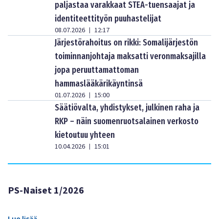
paljastaa varakkaat STEA-tuensaajat ja
identiteettityön puuhastelijat
08.07.2026
12:17
|
Järjestörahoitus on rikki: Somalijärjestön
toiminnanjohtaja maksatti veronmaksajilla
jopa peruuttamattoman
hammaslääkärikäyntinsä
01.07.2026
15:00
|
Säätiövalta, yhdistykset, julkinen raha ja
RKP – näin suomenruotsalainen verkosto
kietoutuu yhteen
10.04.2026
15:01
|
PS-Naiset 1/2026
Lue lisää