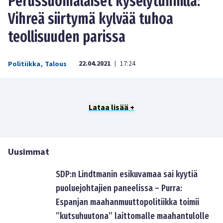
Perussuomalaiset kyselytunnilla:
Vihreä siirtymä kylvää tuhoa
teollisuuden parissa
22.04.2021
17:24
Politiikka
,
Talous
|
Lataa lisää +
Uusimmat
SDP:n Lindtmanin esikuvamaa sai kyytiä
puoluejohtajien paneelissa – Purra:
Espanjan maahanmuuttopolitiikka toimii
”kutsuhuutona” laittomalle maahantulolle