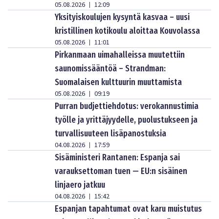
05.08.2026
12:09
|
Yksityiskoulujen kysyntä kasvaa – uusi
kristillinen kotikoulu aloittaa Kouvolassa
05.08.2026
11:01
|
Pirkanmaan uimahalleissa muutettiin
saunomissääntöä – Strandman:
Suomalaisen kulttuurin muuttamista
05.08.2026
09:19
|
Purran budjettiehdotus: verokannustimia
työlle ja yrittäjyydelle, puolustukseen ja
turvallisuuteen lisäpanostuksia
04.08.2026
17:59
|
Sisäministeri Rantanen: Espanja sai
varauksettoman tuen — EU:n sisäinen
linjaero jatkuu
04.08.2026
15:42
|
Espanjan tapahtumat ovat karu muistutus