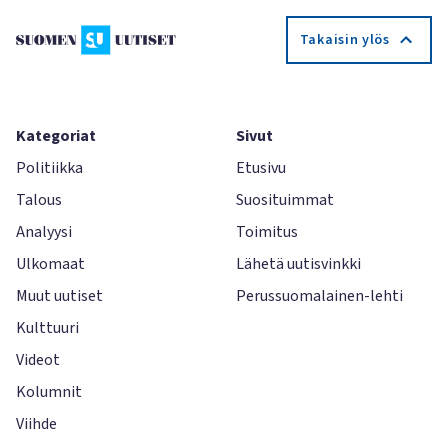
Takaisin ylös
Kategoriat
Sivut
Politiikka
Etusivu
Talous
Suosituimmat
Analyysi
Toimitus
Ulkomaat
Lähetä uutisvinkki
Muut uutiset
Perussuomalainen-lehti
Kulttuuri
Videot
Kolumnit
Viihde