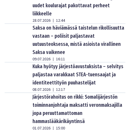
uudet koulurajat pakottavat perheet
liikkeelle
28.07.2026
12:44
|
Saksa on häviämässä taistelun rikollisuutta
vastaan – poliisit paljastavat
uutuusteoksessa, mistä asioista virallinen
Saksa vaikenee
09.07.2026
16:11
|
Kuka hyötyy järjestöavustuksista – selvitys
paljastaa varakkaat STEA-tuensaajat ja
identiteettityön puuhastelijat
08.07.2026
12:17
|
Järjestörahoitus on rikki: Somalijärjestön
toiminnanjohtaja maksatti veronmaksajilla
jopa peruuttamattoman
hammaslääkärikäyntinsä
01.07.2026
15:00
|