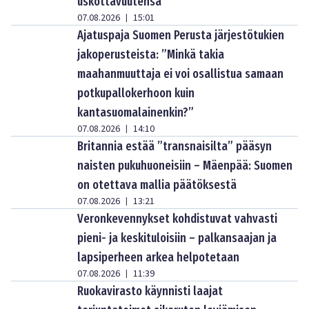
uskottavuutensa
07.08.2026
15:01
|
Ajatuspaja Suomen Perusta järjestötukien
jakoperusteista: ”Minkä takia
maahanmuuttaja ei voi osallistua samaan
potkupallokerhoon kuin
kantasuomalainenkin?”
07.08.2026
14:10
|
Britannia estää ”transnaisilta” pääsyn
naisten pukuhuoneisiin – Mäenpää: Suomen
on otettava mallia päätöksestä
07.08.2026
13:21
|
Veronkevennykset kohdistuvat vahvasti
pieni- ja keskituloisiin – palkansaajan ja
lapsiperheen arkea helpotetaan
07.08.2026
11:39
|
Ruokavirasto käynnisti laajat