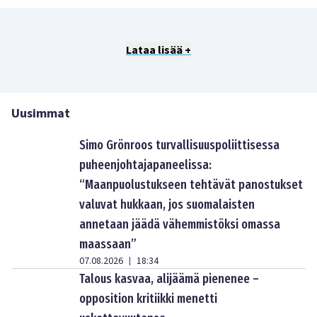
Lataa lisää +
Uusimmat
Simo Grönroos turvallisuuspoliittisessa
puheenjohtajapaneelissa:
“Maanpuolustukseen tehtävät panostukset
valuvat hukkaan, jos suomalaisten
annetaan jäädä vähemmistöksi omassa
maassaan”
07.08.2026
18:34
|
Talous kasvaa, alijäämä pienenee –
opposition kritiikki menetti