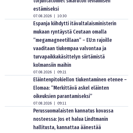
torjuntatoimet sikaruton leviämisen
estämiseksi
07.08.2026
10:30
|
Espanja kiihdytti itävaltalaisministerin
mukaan ryntäystä Ceutaan omalla
”megamagneetillaan” – EU:n rajoille
vaaditaan tiukempaa valvontaa ja
turvapaikkakäsittelyn siirtämistä
kolmansiin maihin
07.08.2026
09:21
|
Eläintenpitokiellon tiukentaminen etenee –
Elomaa: ”Merkittävä askel eläinten
oikeuksien parantamiseksi”
07.08.2026
09:11
|
Perussuomalaisten kannatus kovassa
nosteessa: Jos et halua Lindtmanin
hallitusta, kannattaa äänestää