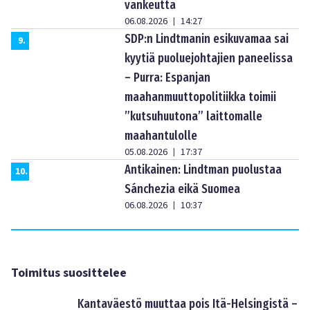
vankeutta
06.08.2026
14:27
|
SDP:n Lindtmanin esikuvamaa sai
9
.
kyytiä puoluejohtajien paneelissa
– Purra: Espanjan
maahanmuuttopolitiikka toimii
”kutsuhuutona” laittomalle
maahantulolle
05.08.2026
17:37
|
Antikainen: Lindtman puolustaa
10
.
Sánchezia eikä Suomea
06.08.2026
10:37
|
Toimitus suosittelee
Kantaväestö muuttaa pois Itä-Helsingistä –