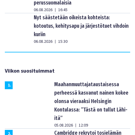
perussuomalaisia
06.08.2026
16:45
|
Nyt säästetään oikeista kohteista:
kotoutus, kehitysapu ja järjestötuet vihdoin
kuriin
06.08.2026
15:30
|
Viikon suosituimmat
Maahanmuuttajataustaisessa
1
.
perheessä kasvanut nainen kokee
olonsa vieraaksi Helsingin
Kontulassa: ”Tästä on tullut Lähi-
itä”
05.08.2026
12:09
|
Cambridge rekrytoi tosielämän
2
.