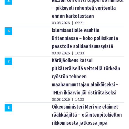
5
.
– pikkuveli rehenteli veriteolla
ennen karkotustaan
03.08.2026
09:21
|
Islamisaatiolle vauhtia
6
.
Britanniassa – koko poliisikunta
paastolle solidaarisuussyistä
03.08.2026
10:33
|
Käräjäoikeus katsoi
7
.
pitkäteräisellä veitsellä törkeän
ryöstön tehneen
maahanmuuttajan alaikäiseksi –
THL:n ikäarvio jäi ristiriitaiseksi
03.08.2026
14:33
|
Oikeusministeri Meri vie eläimet
8
.
rääkkääjiltä – eläintenpitokiellon
rikkomisesta jatkossa jopa