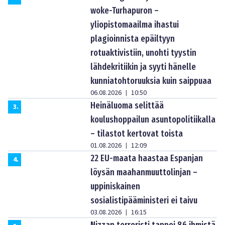
woke-Turhapuron –
yliopistomaailma ihastui
plagioinnista epäiltyyn
rotuaktivistiin, unohti tyystin
lähdekritiikin ja syyti hänelle
kunniatohtoruuksia kuin saippuaa
06.08.2026
10:50
|
Heinäluoma selittää
3
.
koulushoppailun asuntopolitiikalla
– tilastot kertovat toista
01.08.2026
12:09
|
22 EU-maata haastaa Espanjan
4
.
löysän maahanmuuttolinjan –
uppiniskainen
sosialistipääministeri ei taivu
03.08.2026
16:15
|
Nizzan terroristi tappoi 86 ihmistä