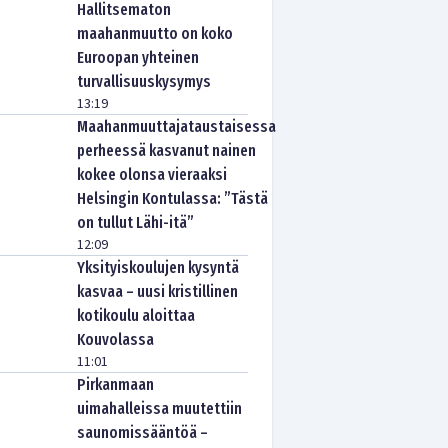
Hallitsematon
maahanmuutto on koko
Euroopan yhteinen
turvallisuuskysymys
13:19
Maahanmuuttajataustaisessa
perheessä kasvanut nainen
kokee olonsa vieraaksi
Helsingin Kontulassa: ”Tästä
on tullut Lähi-itä”
12:09
Yksityiskoulujen kysyntä
kasvaa – uusi kristillinen
kotikoulu aloittaa
Kouvolassa
11:01
Pirkanmaan
uimahalleissa muutettiin
saunomissääntöä –