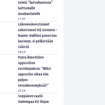
toimii ”kutsuhuutona”
laittomalle
maahantulolle
17:37
Liikenneinvestoinnit
vahvistavat Itä-Suomea –
Ranne: Hallitus panostaa
kasvuun, ei pelkästään
säästä
16:14
Purra ihmettelee
opposition
verolinjauksia: ”Miksi
oppositio vihaa niin
paljon
veronkevennyksiä?”
15:14
Seppänen vaatii
tiukempaa EU-linjaa: