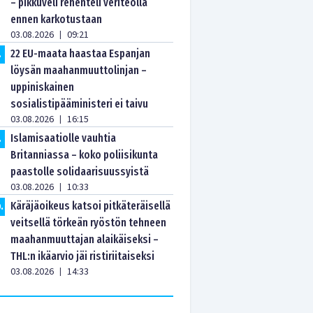
– pikkuveli rehenteli veriteolla
ennen karkotustaan
03.08.2026
09:21
|
22 EU-maata haastaa Espanjan
.
löysän maahanmuuttolinjan –
uppiniskainen
sosialistipääministeri ei taivu
03.08.2026
16:15
|
Islamisaatiolle vauhtia
.
Britanniassa – koko poliisikunta
paastolle solidaarisuussyistä
03.08.2026
10:33
|
Käräjäoikeus katsoi pitkäteräisellä
0
.
veitsellä törkeän ryöstön tehneen
maahanmuuttajan alaikäiseksi –
THL:n ikäarvio jäi ristiriitaiseksi
03.08.2026
14:33
|