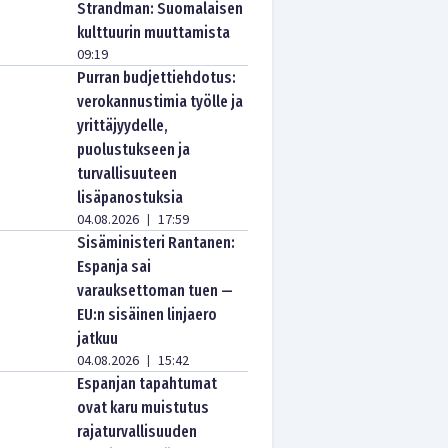
Strandman: Suomalaisen
kulttuurin muuttamista
09:19
Purran budjettiehdotus:
verokannustimia työlle ja
yrittäjyydelle,
puolustukseen ja
turvallisuuteen
lisäpanostuksia
04.08.2026
17:59
|
Sisäministeri Rantanen:
Espanja sai
varauksettoman tuen —
EU:n sisäinen linjaero
jatkuu
04.08.2026
15:42
|
Espanjan tapahtumat
ovat karu muistutus
rajaturvallisuuden