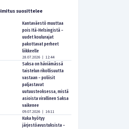
imitus suosittelee
Kantaväestö muuttaa
pois Itä-Helsingistä –
uudet koulurajat
pakottavat perheet
liikkeelle
28.07.2026
12:44
|
Saksa on häviämässä
taistelun rikollisuutta
vastaan – poliisit
paljastavat
uutuusteoksessa, mistä
asioista virallinen Saksa
vaikenee
09.07.2026
16:11
|
Kuka hyötyy
järjestöavustuksista –