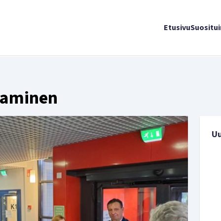
Etusivu
Suositu
taminen
U