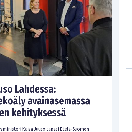
uuso Lahdessa:
 tekoäly avainasemassa
den kehityksessä
ysministeri Kaisa Juuso tapasi Etelä-Suomen