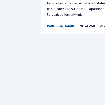
hyvinvointialueiden edustajia Lahdes
kehittämistilaisuudessa. Tapaamisess
tulevaisuudennäkymiä.
01.02.2025
08:
Politiikka
,
Talous
|