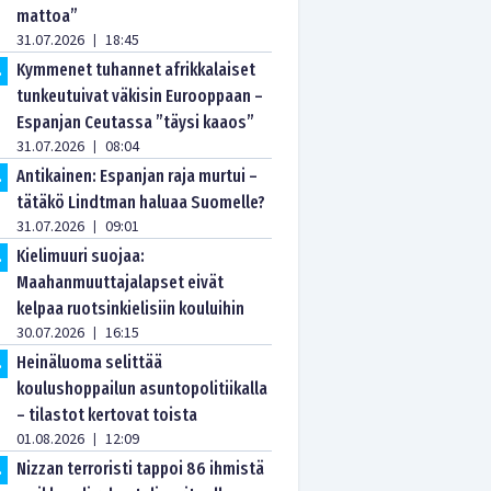
mattoa”
31.07.2026
18:45
|
Kymmenet tuhannet afrikkalaiset
.
tunkeutuivat väkisin Eurooppaan –
Espanjan Ceutassa ”täysi kaaos”
31.07.2026
08:04
|
Antikainen: Espanjan raja murtui –
.
tätäkö Lindtman haluaa Suomelle?
31.07.2026
09:01
|
Kielimuuri suojaa:
.
Maahanmuuttajalapset eivät
kelpaa ruotsinkielisiin kouluihin
30.07.2026
16:15
|
Heinäluoma selittää
.
koulushoppailun asuntopolitiikalla
– tilastot kertovat toista
01.08.2026
12:09
|
Nizzan terroristi tappoi 86 ihmistä
.