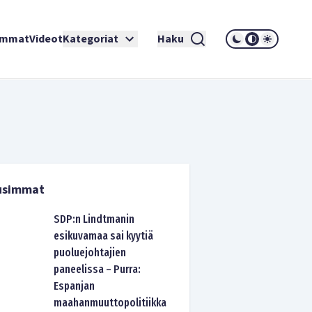
immat
Videot
Kategoriat
Haku
usimmat
SDP:n Lindtmanin
esikuvamaa sai kyytiä
puoluejohtajien
paneelissa – Purra:
Espanjan
maahanmuuttopolitiikka