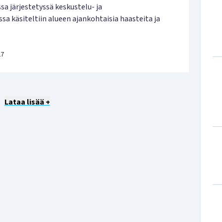
sa järjestetyssä keskustelu- ja
a käsiteltiin alueen ajankohtaisia haasteita ja
27
Lataa lisää +