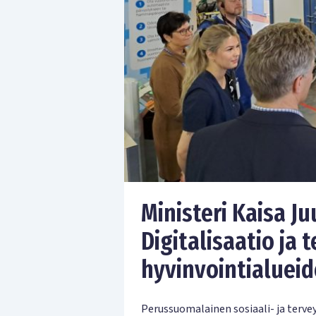
Ministeri Kaisa J
Digitalisaatio ja
hyvinvointialuei
Perussuomalainen sosiaali- ja terve