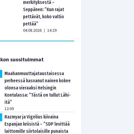
merkityksestä –
Seppänen: ”Kun rajat
pettävät, koko valtio
pettää”
04.08.2026
14:29
|
ikon suosituimmat
Maahanmuuttajataustaisessa
.
perheessä kasvanut nainen kokee
olonsa vieraaksi Helsingin
Kontulassa: ”Tästä on tullut Lähi-
itä”
12:09
Razmyar ja Vigelius kiivaina
.
Espanjan kriisistä – ”SDP levittää
laittomille siirtolaisille punaista