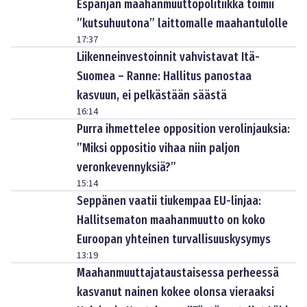
Espanjan maahanmuuttopolitiikka toimii
”kutsuhuutona” laittomalle maahantulolle
17:37
Liikenneinvestoinnit vahvistavat Itä-
Suomea – Ranne: Hallitus panostaa
kasvuun, ei pelkästään säästä
16:14
Purra ihmettelee opposition verolinjauksia:
”Miksi oppositio vihaa niin paljon
veronkevennyksiä?”
15:14
Seppänen vaatii tiukempaa EU-linjaa:
Hallitsematon maahanmuutto on koko
Euroopan yhteinen turvallisuuskysymys
13:19
Maahanmuuttajataustaisessa perheessä
kasvanut nainen kokee olonsa vieraaksi