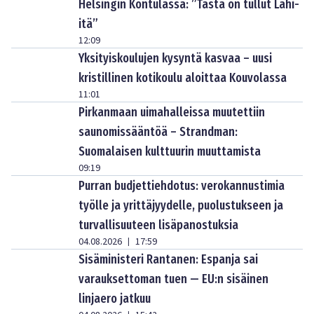
Helsingin Kontulassa: ”Tästä on tullut Lähi-
itä”
12:09
Yksityiskoulujen kysyntä kasvaa – uusi
kristillinen kotikoulu aloittaa Kouvolassa
11:01
Pirkanmaan uimahalleissa muutettiin
saunomissääntöä – Strandman:
Suomalaisen kulttuurin muuttamista
09:19
Purran budjettiehdotus: verokannustimia
työlle ja yrittäjyydelle, puolustukseen ja
turvallisuuteen lisäpanostuksia
04.08.2026
17:59
|
Sisäministeri Rantanen: Espanja sai
varauksettoman tuen — EU:n sisäinen
linjaero jatkuu