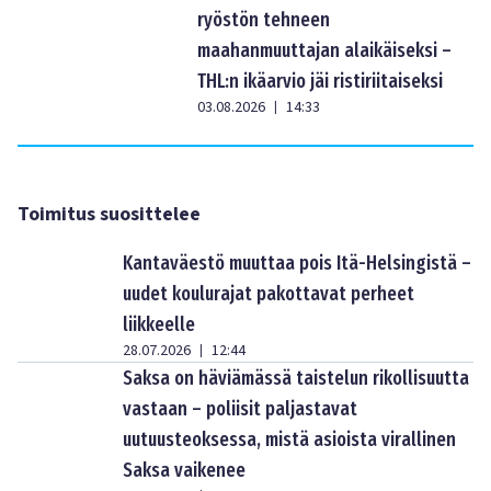
ryöstön tehneen
maahanmuuttajan alaikäiseksi –
THL:n ikäarvio jäi ristiriitaiseksi
03.08.2026
14:33
|
Toimitus suosittelee
Kantaväestö muuttaa pois Itä-Helsingistä –
uudet koulurajat pakottavat perheet
liikkeelle
28.07.2026
12:44
|
Saksa on häviämässä taistelun rikollisuutta
vastaan – poliisit paljastavat
uutuusteoksessa, mistä asioista virallinen
Saksa vaikenee