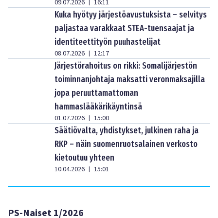
09.07.2026
16:11
|
Kuka hyötyy järjestöavustuksista – selvitys
paljastaa varakkaat STEA-tuensaajat ja
identiteettityön puuhastelijat
08.07.2026
12:17
|
Järjestörahoitus on rikki: Somalijärjestön
toiminnanjohtaja maksatti veronmaksajilla
jopa peruuttamattoman
hammaslääkärikäyntinsä
01.07.2026
15:00
|
Säätiövalta, yhdistykset, julkinen raha ja
RKP – näin suomenruotsalainen verkosto
kietoutuu yhteen
10.04.2026
15:01
|
PS-Naiset 1/2026