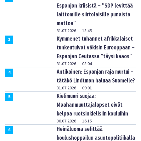
Espanjan kriisistä – ”SDP levittää
laittomille siirtolaisille punaista
mattoa”
31.07.2026
18:45
|
Kymmenet tuhannet afrikkalaiset
3
.
tunkeutuivat väkisin Eurooppaan –
Espanjan Ceutassa ”täysi kaaos”
31.07.2026
08:04
|
Antikainen: Espanjan raja murtui –
4
.
tätäkö Lindtman haluaa Suomelle?
31.07.2026
09:01
|
Kielimuuri suojaa:
5
.
Maahanmuuttajalapset eivät
kelpaa ruotsinkielisiin kouluihin
30.07.2026
16:15
|
Heinäluoma selittää
6
.
koulushoppailun asuntopolitiikalla