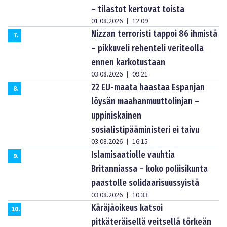
– tilastot kertovat toista
01.08.2026
12:09
|
Nizzan terroristi tappoi 86 ihmistä
7
.
– pikkuveli rehenteli veriteolla
ennen karkotustaan
03.08.2026
09:21
|
22 EU-maata haastaa Espanjan
8
.
löysän maahanmuuttolinjan –
uppiniskainen
sosialistipääministeri ei taivu
03.08.2026
16:15
|
Islamisaatiolle vauhtia
9
.
Britanniassa – koko poliisikunta
paastolle solidaarisuussyistä
03.08.2026
10:33
|
Käräjäoikeus katsoi
10
.
pitkäteräisellä veitsellä törkeän