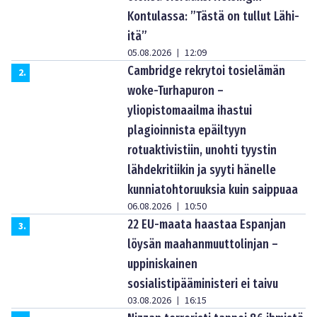
Kontulassa: ”Tästä on tullut Lähi-
itä”
05.08.2026
12:09
|
Cambridge rekrytoi tosielämän
2
.
woke-Turhapuron –
yliopistomaailma ihastui
plagioinnista epäiltyyn
rotuaktivistiin, unohti tyystin
lähdekritiikin ja syyti hänelle
kunniatohtoruuksia kuin saippuaa
06.08.2026
10:50
|
22 EU-maata haastaa Espanjan
3
.
löysän maahanmuuttolinjan –
uppiniskainen
sosialistipääministeri ei taivu
03.08.2026
16:15
|