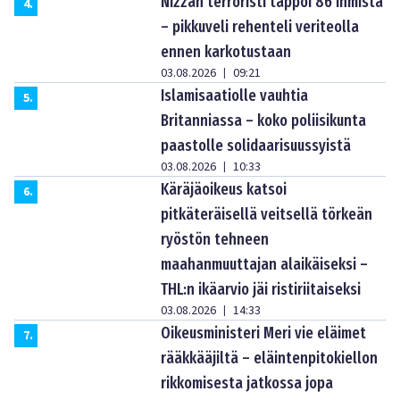
Nizzan terroristi tappoi 86 ihmistä
4
.
– pikkuveli rehenteli veriteolla
ennen karkotustaan
03.08.2026
09:21
|
Islamisaatiolle vauhtia
5
.
Britanniassa – koko poliisikunta
paastolle solidaarisuussyistä
03.08.2026
10:33
|
Käräjäoikeus katsoi
6
.
pitkäteräisellä veitsellä törkeän
ryöstön tehneen
maahanmuuttajan alaikäiseksi –
THL:n ikäarvio jäi ristiriitaiseksi
03.08.2026
14:33
|
Oikeusministeri Meri vie eläimet
7
.
rääkkääjiltä – eläintenpitokiellon
rikkomisesta jatkossa jopa