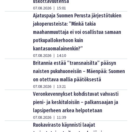
uskottavuutensa
07.08.2026
15:01
|
Ajatuspaja Suomen Perusta järjestötukien
jakoperusteista: ”Minkä takia
maahanmuuttaja ei voi osallistua samaan
potkupallokerhoon kuin
kantasuomalainenkin?”
07.08.2026
14:10
|
Britannia estää ”transnaisilta” pääsyn
naisten pukuhuoneisiin – Mäenpää: Suomen
on otettava mallia päätöksestä
07.08.2026
13:21
|
Veronkevennykset kohdistuvat vahvasti
pieni- ja keskituloisiin – palkansaajan ja
lapsiperheen arkea helpotetaan
07.08.2026
11:39
|
Ruokavirasto käynnisti laajat