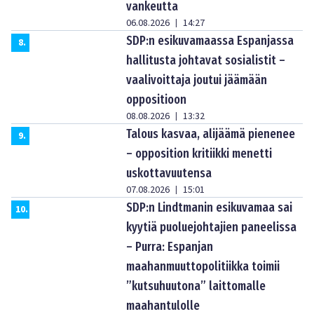
vankeutta
06.08.2026
14:27
|
SDP:n esikuvamaassa Espanjassa
8
.
hallitusta johtavat sosialistit –
vaalivoittaja joutui jäämään
oppositioon
08.08.2026
13:32
|
Talous kasvaa, alijäämä pienenee
9
.
– opposition kritiikki menetti
uskottavuutensa
07.08.2026
15:01
|
SDP:n Lindtmanin esikuvamaa sai
10
.
kyytiä puoluejohtajien paneelissa
– Purra: Espanjan
maahanmuuttopolitiikka toimii
”kutsuhuutona” laittomalle
maahantulolle