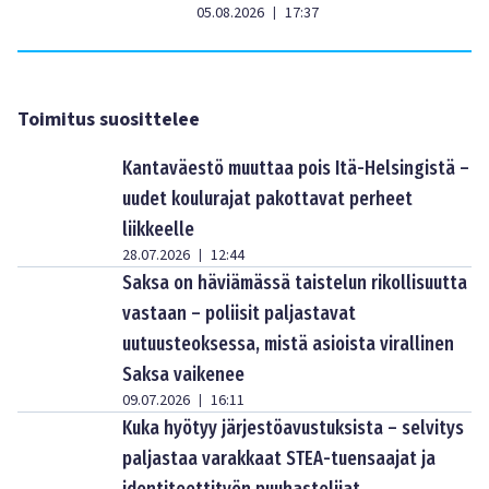
05.08.2026
17:37
|
Toimitus suosittelee
Kantaväestö muuttaa pois Itä-Helsingistä –
uudet koulurajat pakottavat perheet
liikkeelle
28.07.2026
12:44
|
Saksa on häviämässä taistelun rikollisuutta
vastaan – poliisit paljastavat
uutuusteoksessa, mistä asioista virallinen
Saksa vaikenee
09.07.2026
16:11
|
Kuka hyötyy järjestöavustuksista – selvitys
paljastaa varakkaat STEA-tuensaajat ja
identiteettityön puuhastelijat