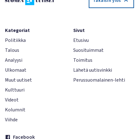
Takaisin ylös
Kategoriat
Sivut
Politiikka
Etusivu
Talous
Suosituimmat
Analyysi
Toimitus
Ulkomaat
Lähetä uutisvinkki
Muut uutiset
Perussuomalainen-lehti
Kulttuuri
Videot
Kolumnit
Viihde
Facebook