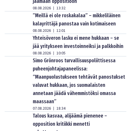
jäämään oppositioon
08.08.2026
13:32
|
”Meillä ei ole roskakalaa” – mikkeliläinen
kalayrittäjä panostaa vain kotimaiseen
08.08.2026
12:01
|
Yhteisöveron lasku ei mene hukkaan – se
jää yritykseen investoinneiksi ja palkkoihin
08.08.2026
10:05
|
Simo Grönroos turvallisuuspoliittisessa
puheenjohtajapaneelissa:
“Maanpuolustukseen tehtävät panostukset
valuvat hukkaan, jos suomalaisten
annetaan jäädä vähemmistöksi omassa
maassaan”
07.08.2026
18:34
|
Talous kasvaa, alijäämä pienenee –
opposition kritiikki menetti