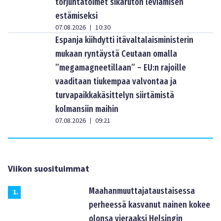
torjuntatoimet sikaruton leviämisen
estämiseksi
07.08.2026
10:30
|
Espanja kiihdytti itävaltalaisministerin
mukaan ryntäystä Ceutaan omalla
”megamagneetillaan” – EU:n rajoille
vaaditaan tiukempaa valvontaa ja
turvapaikkakäsittelyn siirtämistä
kolmansiin maihin
07.08.2026
09:21
|
Viikon suosituimmat
Maahanmuuttajataustaisessa
1
.
perheessä kasvanut nainen kokee
olonsa vieraaksi Helsingin