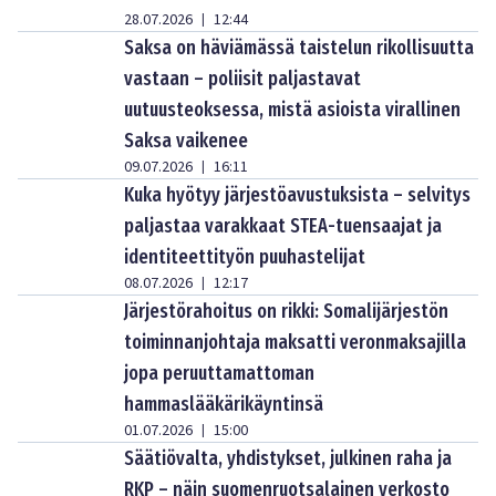
28.07.2026
12:44
|
Saksa on häviämässä taistelun rikollisuutta
vastaan – poliisit paljastavat
uutuusteoksessa, mistä asioista virallinen
Saksa vaikenee
09.07.2026
16:11
|
Kuka hyötyy järjestöavustuksista – selvitys
paljastaa varakkaat STEA-tuensaajat ja
identiteettityön puuhastelijat
08.07.2026
12:17
|
Järjestörahoitus on rikki: Somalijärjestön
toiminnanjohtaja maksatti veronmaksajilla
jopa peruuttamattoman
hammaslääkärikäyntinsä
01.07.2026
15:00
|
Säätiövalta, yhdistykset, julkinen raha ja
RKP – näin suomenruotsalainen verkosto