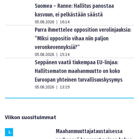
Suomea – Ranne: Hallitus panostaa
kasvuun, ei pelkästään säästä
05.08.2026
16:14
|
Purra ihmettelee opposition verolinjauksia:
”Miksi oppositio vihaa niin paljon
veronkevennyksiä?”
05.08.2026
15:14
|
Seppänen vaatii tiukempaa EU-linjaa:
Hallitsematon maahanmuutto on koko
Euroopan yhteinen turvallisuuskysymys
05.08.2026
13:19
|
Viikon suosituimmat
Maahanmuuttajataustaisessa
1
.