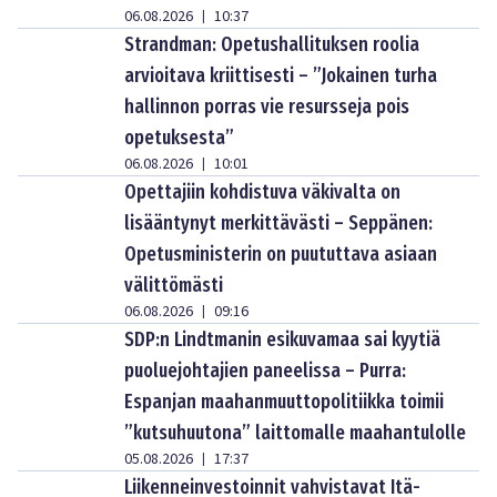
06.08.2026
10:37
|
Strandman: Opetushallituksen roolia
arvioitava kriittisesti – ”Jokainen turha
hallinnon porras vie resursseja pois
opetuksesta”
06.08.2026
10:01
|
Opettajiin kohdistuva väkivalta on
lisääntynyt merkittävästi – Seppänen:
Opetusministerin on puututtava asiaan
välittömästi
06.08.2026
09:16
|
SDP:n Lindtmanin esikuvamaa sai kyytiä
puoluejohtajien paneelissa – Purra:
Espanjan maahanmuuttopolitiikka toimii
”kutsuhuutona” laittomalle maahantulolle
05.08.2026
17:37
|
Liikenneinvestoinnit vahvistavat Itä-