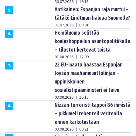
30.07.2026
16:15
|
Antikainen: Espanjan raja murtui –
5
.
tätäkö Lindtman haluaa Suomelle?
31.07.2026
09:01
|
Heinäluoma selittää
6
.
koulushoppailun asuntopolitiikalla
– tilastot kertovat toista
01.08.2026
12:09
|
22 EU-maata haastaa Espanjan
7
.
löysän maahanmuuttolinjan –
uppiniskainen
sosialistipääministeri ei taivu
03.08.2026
16:15
|
Nizzan terroristi tappoi 86 ihmistä
8
.
– pikkuveli rehenteli veriteolla
ennen karkotustaan
03.08.2026
09:21
|