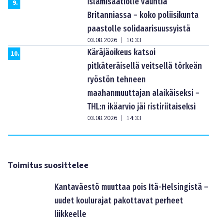
Islamisaatiolle vauhtia
9
.
Britanniassa – koko poliisikunta
paastolle solidaarisuussyistä
03.08.2026
10:33
|
Käräjäoikeus katsoi
10
.
pitkäteräisellä veitsellä törkeän
ryöstön tehneen
maahanmuuttajan alaikäiseksi –
THL:n ikäarvio jäi ristiriitaiseksi
03.08.2026
14:33
|
Toimitus suosittelee
Kantaväestö muuttaa pois Itä-Helsingistä –
uudet koulurajat pakottavat perheet
liikkeelle