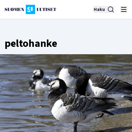
Haku
peltohanke