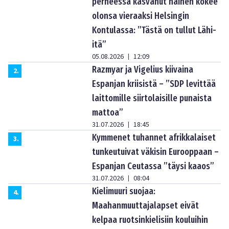
perheessä kasvanut nainen kokee
olonsa vieraaksi Helsingin
Kontulassa: ”Tästä on tullut Lähi-
itä”
05.08.2026
12:09
|
Razmyar ja Vigelius kiivaina
2
.
Espanjan kriisistä – ”SDP levittää
laittomille siirtolaisille punaista
mattoa”
31.07.2026
18:45
|
Kymmenet tuhannet afrikkalaiset
3
.
tunkeutuivat väkisin Eurooppaan –
Espanjan Ceutassa ”täysi kaaos”
31.07.2026
08:04
|
Kielimuuri suojaa:
4
.
Maahanmuuttajalapset eivät
kelpaa ruotsinkielisiin kouluihin