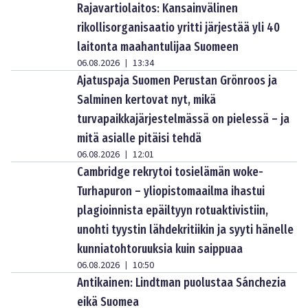
Rajavartiolaitos: Kansainvälinen
rikollisorganisaatio yritti järjestää yli 40
laitonta maahantulijaa Suomeen
06.08.2026
13:34
|
Ajatuspaja Suomen Perustan Grönroos ja
Salminen kertovat nyt, mikä
turvapaikkajärjestelmässä on pielessä – ja
mitä asialle pitäisi tehdä
06.08.2026
12:01
|
Cambridge rekrytoi tosielämän woke-
Turhapuron – yliopistomaailma ihastui
plagioinnista epäiltyyn rotuaktivistiin,
unohti tyystin lähdekritiikin ja syyti hänelle
kunniatohtoruuksia kuin saippuaa
06.08.2026
10:50
|
Antikainen: Lindtman puolustaa Sánchezia
eikä Suomea