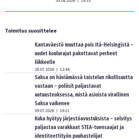
03.08.2026
14:33
|
Toimitus suosittelee
Kantaväestö muuttaa pois Itä-Helsingistä –
uudet koulurajat pakottavat perheet
liikkeelle
28.07.2026
12:44
|
Saksa on häviämässä taistelun rikollisuutta
vastaan – poliisit paljastavat
uutuusteoksessa, mistä asioista virallinen
Saksa vaikenee
09.07.2026
16:11
|
Kuka hyötyy järjestöavustuksista – selvitys
paljastaa varakkaat STEA-tuensaajat ja
identiteettityön puuhastelijat