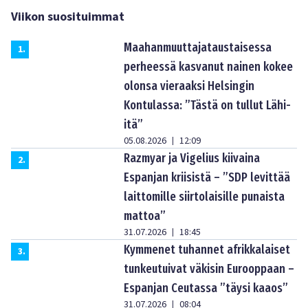
Viikon suosituimmat
Maahanmuuttajataustaisessa
1
.
perheessä kasvanut nainen kokee
olonsa vieraaksi Helsingin
Kontulassa: ”Tästä on tullut Lähi-
itä”
05.08.2026
12:09
|
Razmyar ja Vigelius kiivaina
2
.
Espanjan kriisistä – ”SDP levittää
laittomille siirtolaisille punaista
mattoa”
31.07.2026
18:45
|
Kymmenet tuhannet afrikkalaiset
3
.
tunkeutuivat väkisin Eurooppaan –
Espanjan Ceutassa ”täysi kaaos”
31.07.2026
08:04
|