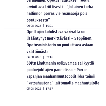
Strandman: Opetushallituksen roolia
arvioitava kriittisesti – ”Jokainen turha
hallinnon porras vie resursseja pois
opetuksesta”
06.08.2026
10:01
|
Opettajiin kohdistuva väkivalta on
lisääntynyt merkittävästi – Seppänen:
Opetusministerin on puututtava asiaan
välittömästi
06.08.2026
09:16
|
SDP:n Lindtmanin esikuvamaa sai kyytiä
puoluejohtajien paneelissa – Purra:
Espanjan maahanmuuttopolitiikka toimii
”kutsuhuutona” laittomalle maahantulolle
05.08.2026
17:37
|