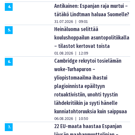
Antikainen: Espanjan raja murtui –
4
.
tätäkö Lindtman haluaa Suomelle?
31.07.2026
09:01
|
Heinäluoma selittää
5
.
koulushoppailun asuntopolitiikalla
– tilastot kertovat toista
01.08.2026
12:09
|
Cambridge rekrytoi tosielämän
6
.
woke-Turhapuron –
yliopistomaailma ihastui
plagioinnista epäiltyyn
rotuaktivistiin, unohti tyystin
lähdekritiikin ja syyti hänelle
kunniatohtoruuksia kuin saippuaa
06.08.2026
10:50
|
22 EU-maata haastaa Espanjan
7
.
löysän maahanmuuttolinjan –