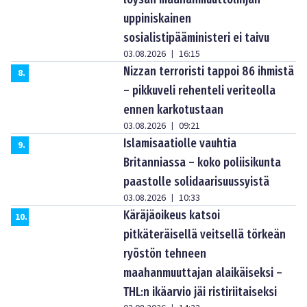
uppiniskainen
sosialistipääministeri ei taivu
03.08.2026
16:15
|
Nizzan terroristi tappoi 86 ihmistä
8
.
– pikkuveli rehenteli veriteolla
ennen karkotustaan
03.08.2026
09:21
|
Islamisaatiolle vauhtia
9
.
Britanniassa – koko poliisikunta
paastolle solidaarisuussyistä
03.08.2026
10:33
|
Käräjäoikeus katsoi
10
.
pitkäteräisellä veitsellä törkeän
ryöstön tehneen
maahanmuuttajan alaikäiseksi –
THL:n ikäarvio jäi ristiriitaiseksi