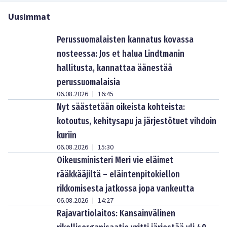
Uusimmat
Perussuomalaisten kannatus kovassa
nosteessa: Jos et halua Lindtmanin
hallitusta, kannattaa äänestää
perussuomalaisia
06.08.2026
16:45
|
Nyt säästetään oikeista kohteista:
kotoutus, kehitysapu ja järjestötuet vihdoin
kuriin
06.08.2026
15:30
|
Oikeusministeri Meri vie eläimet
rääkkääjiltä – eläintenpitokiellon
rikkomisesta jatkossa jopa vankeutta
06.08.2026
14:27
|
Rajavartiolaitos: Kansainvälinen