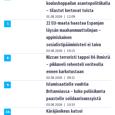
koulushoppailun asuntopolitiikalla
– tilastot kertovat toista
01.08.2026
12:09
|
22 EU-maata haastaa Espanjan
7
.
löysän maahanmuuttolinjan –
uppiniskainen
sosialistipääministeri ei taivu
03.08.2026
16:15
|
Nizzan terroristi tappoi 86 ihmistä
8
.
– pikkuveli rehenteli veriteolla
ennen karkotustaan
03.08.2026
09:21
|
Islamisaatiolle vauhtia
9
.
Britanniassa – koko poliisikunta
paastolle solidaarisuussyistä
03.08.2026
10:33
|
Käräjäoikeus katsoi
10
.