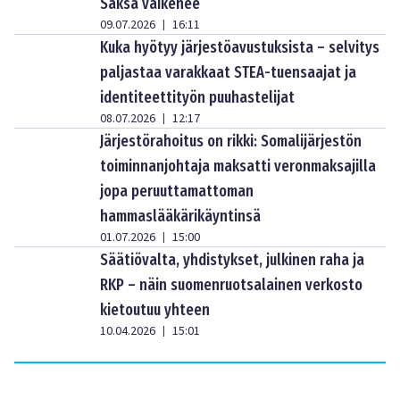
Saksa vaikenee
09.07.2026
16:11
|
Kuka hyötyy järjestöavustuksista – selvitys
paljastaa varakkaat STEA-tuensaajat ja
identiteettityön puuhastelijat
08.07.2026
12:17
|
Järjestörahoitus on rikki: Somalijärjestön
toiminnanjohtaja maksatti veronmaksajilla
jopa peruuttamattoman
hammaslääkärikäyntinsä
01.07.2026
15:00
|
Säätiövalta, yhdistykset, julkinen raha ja
RKP – näin suomenruotsalainen verkosto
kietoutuu yhteen
10.04.2026
15:01
|