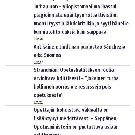
Turhapuron – yliopistomaailma ihastui
plagioinnista epäiltyyn rotuaktivistiin,
unohti tyystin lähdekritiikin ja syyti hänelle
kunniatohtoruuksia kuin saippuaa
10:50
Antikainen: Lindtman puolustaa Sánchezia
eikä Suomea
10:37
Strandman: Opetushallituksen roolia
arvioitava kriittisesti – ”Jokainen turha
hallinnon porras vie resursseja pois
opetuksesta”
10:01
Opettajiin kohdistuva väkivalta on
lisääntynyt merkittävästi – Seppänen:
Opetusministerin on puututtava asiaan