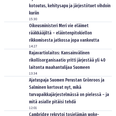
kotoutus, kehitysapu ja järjestötuet vihdoin
kuriin
15:30
Oikeusministeri Meri vie eläimet
rääkkääjiltä – eläintenpitokiellon
rikkomisesta jatkossa jopa vankeutta
14:27
Rajavartiolaitos: Kansainvälinen
rikollisorganisaatio yritti järjestää yli 40
laitonta maahantulijaa Suomeen
13:34
Ajatuspaja Suomen Perustan Grönroos ja
Salminen kertovat nyt, mikä
turvapaikkajärjestelmässä on pielessä – ja
mitä asialle pitäisi tehdä
12:01
Cambridge rekrytoi tosielämän woke-