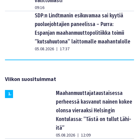
välittömästi
09:16
SDP:n Lindtmanin esikuvamaa sai kyytiä
puoluejohtajien paneelissa – Purra:
Espanjan maahanmuuttopolitiikka toimii
”kutsuhuutona” laittomalle maahantulolle
05.08.2026
17:37
|
Viikon suosituimmat
Maahanmuuttajataustaisessa
1
.
perheessä kasvanut nainen kokee
olonsa vieraaksi Helsingin
Kontulassa: ”Tästä on tullut Lähi-
itä”
05.08.2026
12:09
|