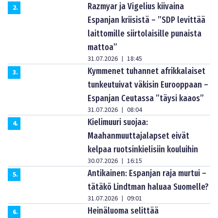
Razmyar ja Vigelius kiivaina
2
.
Espanjan kriisistä – ”SDP levittää
laittomille siirtolaisille punaista
mattoa”
31.07.2026
18:45
|
Kymmenet tuhannet afrikkalaiset
3
.
tunkeutuivat väkisin Eurooppaan –
Espanjan Ceutassa ”täysi kaaos”
31.07.2026
08:04
|
Kielimuuri suojaa:
4
.
Maahanmuuttajalapset eivät
kelpaa ruotsinkielisiin kouluihin
30.07.2026
16:15
|
Antikainen: Espanjan raja murtui –
5
.
tätäkö Lindtman haluaa Suomelle?
31.07.2026
09:01
|
Heinäluoma selittää
6
.