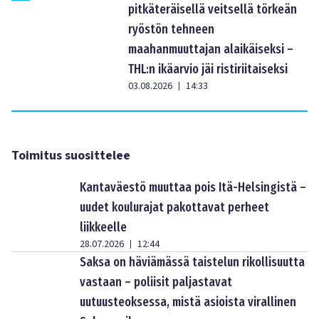
pitkäteräisellä veitsellä törkeän
ryöstön tehneen
maahanmuuttajan alaikäiseksi –
THL:n ikäarvio jäi ristiriitaiseksi
03.08.2026
14:33
|
Toimitus suosittelee
Kantaväestö muuttaa pois Itä-Helsingistä –
uudet koulurajat pakottavat perheet
liikkeelle
28.07.2026
12:44
|
Saksa on häviämässä taistelun rikollisuutta
vastaan – poliisit paljastavat
uutuusteoksessa, mistä asioista virallinen