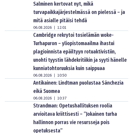
Salminen kertovat nyt, mikä
turvapaikkajärjestelmässä on pielessä – ja
mitä asialle pitäisi tehdä
06.08.2026
12:01
|
Cambridge rekrytoi tosielämän woke-
Turhapuron – yliopistomaailma ihastui
plagioinnista epäiltyyn rotuaktivistiin,
unohti tyystin lähdekritiikin ja syyti hänelle
kunniatohtoruuksia kuin saippuaa
06.08.2026
10:50
|
Antikainen: Lindtman puolustaa Sánchezia
eikä Suomea
06.08.2026
10:37
|
Strandman: Opetushallituksen roolia
arvioitava kriittisesti – ”Jokainen turha
hallinnon porras vie resursseja pois
opetuksesta”