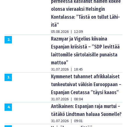
perheessä kasvanut nainen kokee
olonsa vieraaksi Helsingin
Kontulassa: ”Tästä on tullut Lähi-
itä”
05.08.2026
12:09
|
Razmyar ja Vigelius kiivaina
2
.
Espanjan kriisistä – ”SDP levittää
laittomille siirtolaisille punaista
mattoa”
31.07.2026
18:45
|
Kymmenet tuhannet afrikkalaiset
3
.
tunkeutuivat väkisin Eurooppaan –
Espanjan Ceutassa ”täysi kaaos”
31.07.2026
08:04
|
Antikainen: Espanjan raja murtui –
4
.
tätäkö Lindtman haluaa Suomelle?
31.07.2026
09:01
|