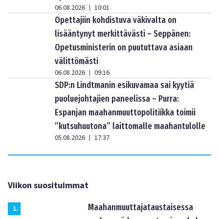
06.08.2026
10:01
|
Opettajiin kohdistuva väkivalta on
lisääntynyt merkittävästi – Seppänen:
Opetusministerin on puututtava asiaan
välittömästi
06.08.2026
09:16
|
SDP:n Lindtmanin esikuvamaa sai kyytiä
puoluejohtajien paneelissa – Purra:
Espanjan maahanmuuttopolitiikka toimii
”kutsuhuutona” laittomalle maahantulolle
05.08.2026
17:37
|
Viikon suosituimmat
Maahanmuuttajataustaisessa
1
.