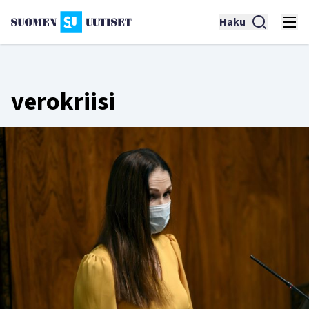
Haku
verokriisi