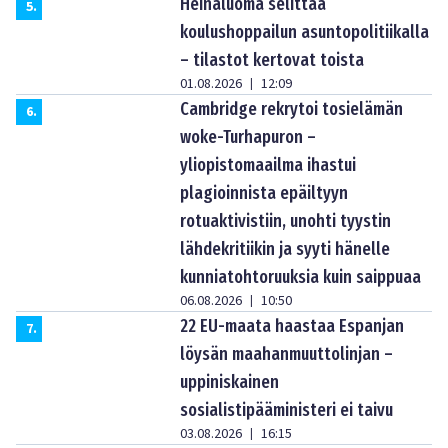
Heinäluoma selittää
5
.
koulushoppailun asuntopolitiikalla
– tilastot kertovat toista
01.08.2026
12:09
|
Cambridge rekrytoi tosielämän
6
.
woke-Turhapuron –
yliopistomaailma ihastui
plagioinnista epäiltyyn
rotuaktivistiin, unohti tyystin
lähdekritiikin ja syyti hänelle
kunniatohtoruuksia kuin saippuaa
06.08.2026
10:50
|
22 EU-maata haastaa Espanjan
7
.
löysän maahanmuuttolinjan –
uppiniskainen
sosialistipääministeri ei taivu
03.08.2026
16:15
|