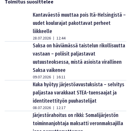
Toimitus suosittelee
Kantaväestö muuttaa pois Itä-Helsingistä –
uudet koulurajat pakottavat perheet
liikkeelle
28.07.2026
12:44
|
Saksa on häviämässä taistelun rikollisuutta
vastaan – poliisit paljastavat
uutuusteoksessa, mistä asioista virallinen
Saksa vaikenee
09.07.2026
16:11
|
Kuka hyötyy järjestöavustuksista – selvitys
paljastaa varakkaat STEA-tuensaajat ja
identiteettityön puuhastelijat
08.07.2026
12:17
|
Järjestörahoitus on rikki: Somalijärjestön
toiminnanjohtaja maksatti veronmaksajilla