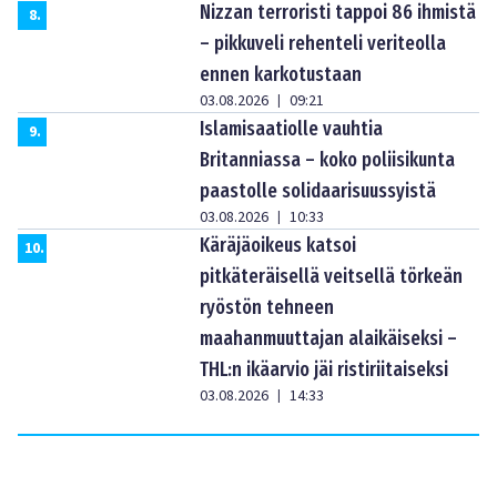
Nizzan terroristi tappoi 86 ihmistä
8
.
– pikkuveli rehenteli veriteolla
ennen karkotustaan
03.08.2026
09:21
|
Islamisaatiolle vauhtia
9
.
Britanniassa – koko poliisikunta
paastolle solidaarisuussyistä
03.08.2026
10:33
|
Käräjäoikeus katsoi
10
.
pitkäteräisellä veitsellä törkeän
ryöstön tehneen
maahanmuuttajan alaikäiseksi –
THL:n ikäarvio jäi ristiriitaiseksi
03.08.2026
14:33
|