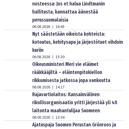
nosteessa: Jos et halua Lindtmanin
hallitusta, kannattaa äänestää
perussuomalaisia
06.08.2026
16:45
|
Nyt säästetään oikeista kohteista:
kotoutus, kehitysapu ja järjestötuet vihdoin
kuriin
06.08.2026
15:30
|
Oikeusministeri Meri vie eläimet
rääkkääjiltä – eläintenpitokiellon
rikkomisesta jatkossa jopa vankeutta
06.08.2026
14:27
|
Rajavartiolaitos: Kansainvälinen
rikollisorganisaatio yritti järjestää yli 40
laitonta maahantulijaa Suomeen
06.08.2026
13:34
|
Ajatuspaja Suomen Perustan Grönroos ja