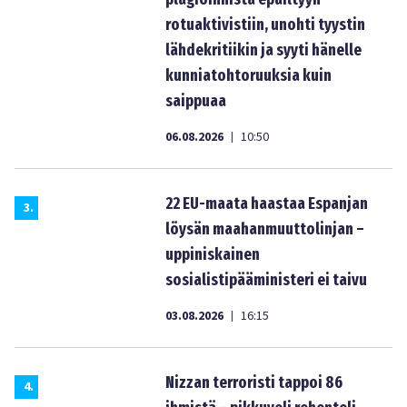
rotuaktivistiin, unohti tyystin
lähdekritiikin ja syyti hänelle
kunniatohtoruuksia kuin
saippuaa
06.08.2026
10:50
|
22 EU-maata haastaa Espanjan
3
.
löysän maahanmuuttolinjan –
uppiniskainen
sosialistipääministeri ei taivu
03.08.2026
16:15
|
Nizzan terroristi tappoi 86
4
.