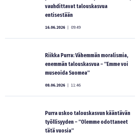
vauhdittavat talouskasvua
entisestään
16.06.2026
09:49
|
Riikka Purra: Vähemmän moralismia,
enemmän talouskasvua – ”Emme voi
museoida Suomea”
08.06.2026
11:46
|
Purra uskoo talouskasvun kääntävän
työllisyyden – ”Olemme odottaneet
tätä vuosia”