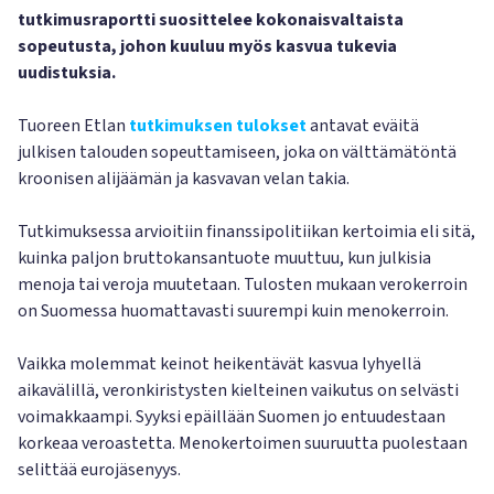
tutkimusraportti suosittelee kokonaisvaltaista
sopeutusta, johon kuuluu myös kasvua tukevia
uudistuksia.
Tuoreen Etlan
tutkimuksen tulokset
antavat eväitä
julkisen talouden sopeuttamiseen, joka on välttämätöntä
kroonisen alijäämän ja kasvavan velan takia.
Tutkimuksessa arvioitiin finanssipolitiikan kertoimia eli sitä,
kuinka paljon bruttokansantuote muuttuu, kun julkisia
menoja tai veroja muutetaan. Tulosten mukaan verokerroin
on Suomessa huomattavasti suurempi kuin menokerroin.
Vaikka molemmat keinot heikentävät kasvua lyhyellä
aikavälillä, veronkiristysten kielteinen vaikutus on selvästi
voimakkaampi. Syyksi epäillään Suomen jo entuudestaan
korkeaa veroastetta. Menokertoimen suuruutta puolestaan
selittää eurojäsenyys.