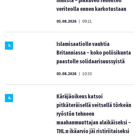
ihmistä – pikkuveli rehenteli
veriteolla ennen karkotustaan
03.08.2026
09:21
|
Islamisaatiolle vauhtia
5
.
Britanniassa – koko poliisikunta
paastolle solidaarisuussyistä
03.08.2026
10:33
|
Käräjäoikeus katsoi
6
.
pitkäteräisellä veitsellä törkeän
ryöstön tehneen
maahanmuuttajan alaikäiseksi –
THL:n ikäarvio jäi ristiriitaiseksi