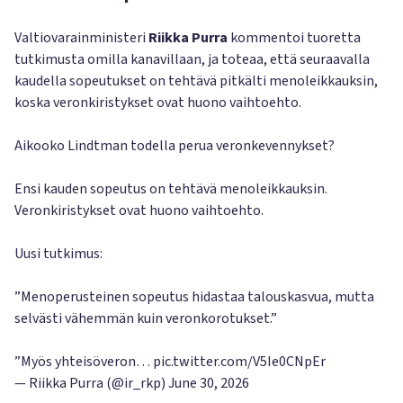
Valtiovarainministeri
Riikka Purra
kommentoi tuoretta
tutkimusta omilla kanavillaan, ja toteaa, että seuraavalla
kaudella sopeutukset on tehtävä pitkälti menoleikkauksin,
koska veronkiristykset ovat huono vaihtoehto.
Aikooko Lindtman todella perua veronkevennykset?
Ensi kauden sopeutus on tehtävä menoleikkauksin.
Veronkiristykset ovat huono vaihtoehto.
Uusi tutkimus:
”Menoperusteinen sopeutus hidastaa talouskasvua, mutta
selvästi vähemmän kuin veronkorotukset.”
”Myös yhteisöveron…
pic.twitter.com/V5Ie0CNpEr
— Riikka Purra (@ir_rkp)
June 30, 2026