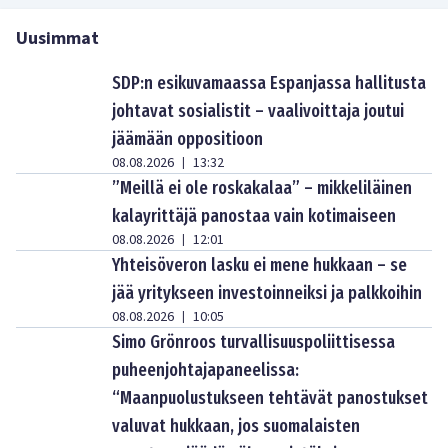
Uusimmat
SDP:n esikuvamaassa Espanjassa hallitusta
johtavat sosialistit – vaalivoittaja joutui
jäämään oppositioon
08.08.2026
13:32
|
”Meillä ei ole roskakalaa” – mikkeliläinen
kalayrittäjä panostaa vain kotimaiseen
08.08.2026
12:01
|
Yhteisöveron lasku ei mene hukkaan – se
jää yritykseen investoinneiksi ja palkkoihin
08.08.2026
10:05
|
Simo Grönroos turvallisuuspoliittisessa
puheenjohtajapaneelissa:
“Maanpuolustukseen tehtävät panostukset
valuvat hukkaan, jos suomalaisten