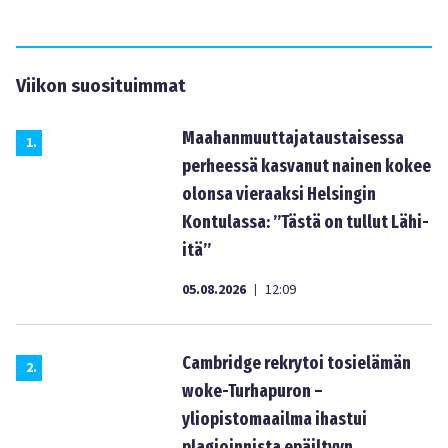
Viikon suosituimmat
Maahanmuuttajataustaisessa
1
.
perheessä kasvanut nainen kokee
olonsa vieraaksi Helsingin
Kontulassa: ”Tästä on tullut Lähi-
itä”
05.08.2026
12:09
|
Cambridge rekrytoi tosielämän
2
.
woke-Turhapuron –
yliopistomaailma ihastui
plagioinnista epäiltyyn