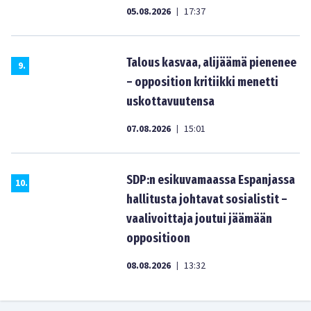
05.08.2026
17:37
|
Talous kasvaa, alijäämä pienenee
9
.
– opposition kritiikki menetti
uskottavuutensa
07.08.2026
15:01
|
SDP:n esikuvamaassa Espanjassa
10
.
hallitusta johtavat sosialistit –
vaalivoittaja joutui jäämään
oppositioon
08.08.2026
13:32
|