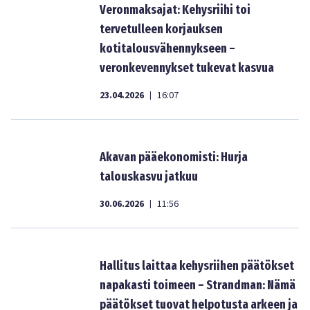
Veronmaksajat: Kehysriihi toi
tervetulleen korjauksen
kotitalousvähennykseen –
veronkevennykset tukevat kasvua
23.04.2026
16:07
|
Akavan pääekonomisti: Hurja
talouskasvu jatkuu
30.06.2026
11:56
|
Hallitus laittaa kehysriihen päätökset
napakasti toimeen – Strandman: Nämä
päätökset tuovat helpotusta arkeen ja