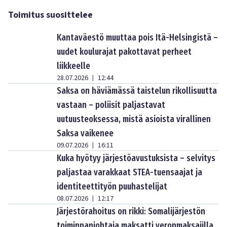
Toimitus suosittelee
Kantaväestö muuttaa pois Itä-Helsingistä –
uudet koulurajat pakottavat perheet
liikkeelle
28.07.2026
12:44
|
Saksa on häviämässä taistelun rikollisuutta
vastaan – poliisit paljastavat
uutuusteoksessa, mistä asioista virallinen
Saksa vaikenee
09.07.2026
16:11
|
Kuka hyötyy järjestöavustuksista – selvitys
paljastaa varakkaat STEA-tuensaajat ja
identiteettityön puuhastelijat
08.07.2026
12:17
|
Järjestörahoitus on rikki: Somalijärjestön
toiminnanjohtaja maksatti veronmaksajilla