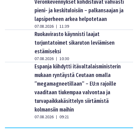
Veronkevennykset kohdistuvat vahvasti
pieni- ja keskituloisiin – palkansaajan ja
lapsiperheen arkea helpotetaan
07.08.2026
11:39
|
Ruokavirasto käynnisti laajat
torjuntatoimet sikaruton leviämisen
estämiseksi
07.08.2026
10:30
|
Espanja kiihdytti itävaltalaisministerin
mukaan ryntäystä Ceutaan omalla
”megamagneetillaan” – EU:n rajoille
vaaditaan tiukempaa valvontaa ja
turvapaikkakäsittelyn siirtämistä
kolmansiin maihin
07.08.2026
09:21
|