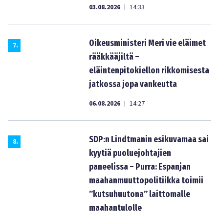
03.08.2026
14:33
|
Oikeusministeri Meri vie eläimet
7
.
rääkkääjiltä –
eläintenpitokiellon rikkomisesta
jatkossa jopa vankeutta
06.08.2026
14:27
|
SDP:n Lindtmanin esikuvamaa sai
8
.
kyytiä puoluejohtajien
paneelissa – Purra: Espanjan
maahanmuuttopolitiikka toimii
”kutsuhuutona” laittomalle
maahantulolle