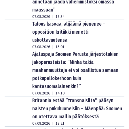
annetaan jäädä vähemmistöksi omassa
maassaan”
07.08.2026
18:34
|
Talous kasvaa, alijäämä pienenee –
opposition kritiikki menetti
uskottavuutensa
07.08.2026
15:01
|
Ajatuspaja Suomen Perusta järjestötukien
jakoperusteista: ”Minkä takia
maahanmuuttaja ei voi osallistua samaan
potkupallokerhoon kuin
kantasuomalainenkin?”
07.08.2026
14:10
|
Britannia estää ”transnaisilta” pääsyn
naisten pukuhuoneisiin – Mäenpää: Suomen
on otettava mallia päätöksestä
07.08.2026
13:21
|