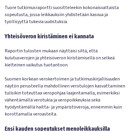
Tuore tutkimusraportti suositteleekin kokonaisvaltaista
sopeutusta, jossa leikkauksiin yhdistetään kasvua ja
työllisyyttä tukevia uudistuksia.
Yhteisöveron kiristäminen ei kannata
Raportin tulosten mukaan näyttäisi siltä, että
kulutusverojen ja yhteisöveron kiristämisellä on selkeä
kielteinen vaikutus tuotantoon.
Suomen korkean verokertoimen ja tutkimuskirjallisuuden
näytön perusteella mahdollinen verotulojen kasvattaminen
tulisikin toteuttaa veropohjaa laajentamalla, esimerkiksi
vähentämällä verotukia ja veropoikkeuksia sekä
hyödyntämällä haitta- ja ympäristöveroja, ennemmin kuin
korottamalla veroasteita.
Ensi kauden sopeutukset menoleikkauksilla