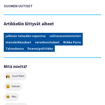
SUOMEN UUTISET
Artikkeliin liittyvät aiheet
julkisen talouden sopeutus
valtiovarainministeri
menoleikkaukset
veronkorotukset
Riikka Purra
Talouskasvu
finanssipolitiikka
Mitä mieltä?
Juuri Näin
Iloinen
Itku