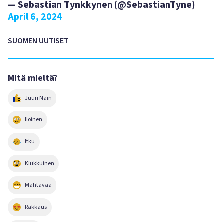
— Sebastian Tynkkynen (@SebastianTyne)
April 6, 2024
SUOMEN UUTISET
Mitä mieltä?
Juuri Näin
Iloinen
Itku
Kiukkuinen
Mahtavaa
Rakkaus