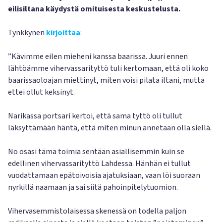
eilisiltana käydystä omituisesta keskustelusta.
Tynkkynen
kirjoittaa
:
”Kävimme eilen mieheni kanssa baarissa. Juuri ennen
lähtöämme vihervassarityttö tuli kertomaan, että oli koko
baarissaoloajan miettinyt, miten voisi pilata iltani, mutta
ettei ollut keksinyt.
Narikassa portsari kertoi, että sama tyttö oli tullut
läksyttämään häntä, että miten minun annetaan olla siellä.
No osasi tämä toimia sentään asiallisemmin kuin se
edellinen vihervassarityttö Lahdessa. Hänhän ei tullut
vuodattamaan epätoivoisia ajatuksiaan, vaan löi suoraan
nyrkillä naamaan ja sai siitä pahoinpitelytuomion.
Vihervasemmistolaisessa skenessä on todella paljon