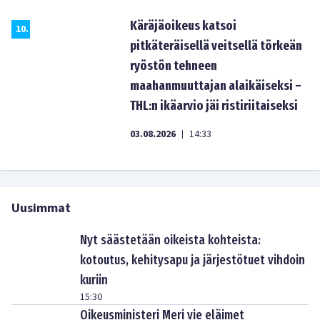
Käräjäoikeus katsoi
10
.
pitkäteräisellä veitsellä törkeän
ryöstön tehneen
maahanmuuttajan alaikäiseksi –
THL:n ikäarvio jäi ristiriitaiseksi
03.08.2026
14:33
|
Uusimmat
Nyt säästetään oikeista kohteista:
kotoutus, kehitysapu ja järjestötuet vihdoin
kuriin
15:30
Oikeusministeri Meri vie eläimet