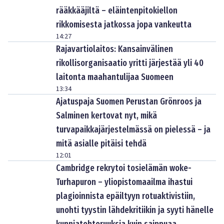
rääkkääjiltä – eläintenpitokiellon
rikkomisesta jatkossa jopa vankeutta
14:27
Rajavartiolaitos: Kansainvälinen
rikollisorganisaatio yritti järjestää yli 40
laitonta maahantulijaa Suomeen
13:34
Ajatuspaja Suomen Perustan Grönroos ja
Salminen kertovat nyt, mikä
turvapaikkajärjestelmässä on pielessä – ja
mitä asialle pitäisi tehdä
12:01
Cambridge rekrytoi tosielämän woke-
Turhapuron – yliopistomaailma ihastui
plagioinnista epäiltyyn rotuaktivistiin,
unohti tyystin lähdekritiikin ja syyti hänelle