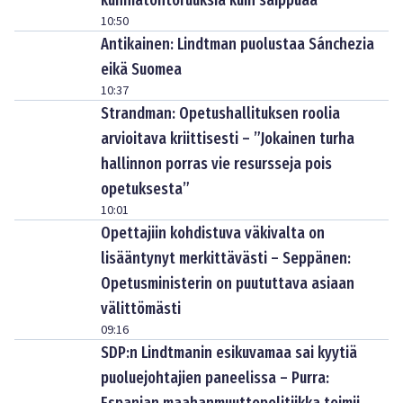
kunniatohtoruuksia kuin saippuaa
10:50
Antikainen: Lindtman puolustaa Sánchezia
eikä Suomea
10:37
Strandman: Opetushallituksen roolia
arvioitava kriittisesti – ”Jokainen turha
hallinnon porras vie resursseja pois
opetuksesta”
10:01
Opettajiin kohdistuva väkivalta on
lisääntynyt merkittävästi – Seppänen:
Opetusministerin on puututtava asiaan
välittömästi
09:16
SDP:n Lindtmanin esikuvamaa sai kyytiä
puoluejohtajien paneelissa – Purra: