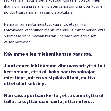
radikaalia ainesta ja siellä koetaan toisten ”poistaminen”
ihan normaalina asiana: Toisten cancelointi ja jopa fyysinen
poisto tilasta, jos ei jaa samoja ajatuksia.
Nämä on aina niitä muistutuksia siitä, että miksi
toivonkaan, että siihen menisi mahdollisimman kauan, että
Suomessa on seuraavan kerran vihervasemmistolaiset
vallan kahvassa.”
Kävimme eilen mieheni kanssa baarissa.
Juuri ennen lähtöämme vihervassarityttö tuli
kertomaan, että oli koko baarissaoloajan
miettinyt, miten voisi pilata iltani, mutta
ettei ollut keksinyt.
Narikassa portsari kertoi, että sama tyttö oli
tullut läksyttämään häntä, että miten…