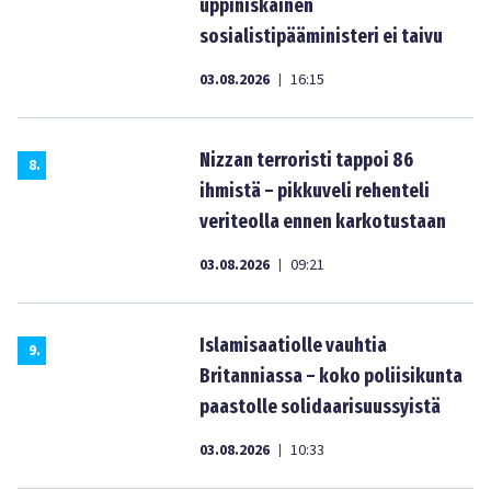
uppiniskainen
sosialistipääministeri ei taivu
03.08.2026
16:15
|
Nizzan terroristi tappoi 86
8
.
ihmistä – pikkuveli rehenteli
veriteolla ennen karkotustaan
03.08.2026
09:21
|
Islamisaatiolle vauhtia
9
.
Britanniassa – koko poliisikunta
paastolle solidaarisuussyistä
03.08.2026
10:33
|