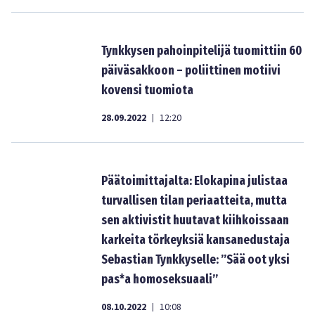
Tynkkysen pahoinpitelijä tuomittiin 60
päiväsakkoon – poliittinen motiivi
kovensi tuomiota
28.09.2022
12:20
|
Päätoimittajalta: Elokapina julistaa
turvallisen tilan periaatteita, mutta
sen aktivistit huutavat kiihkoissaan
karkeita törkeyksiä kansanedustaja
Sebastian Tynkkyselle: ”Sää oot yksi
pas*a homoseksuaali”
08.10.2022
10:08
|