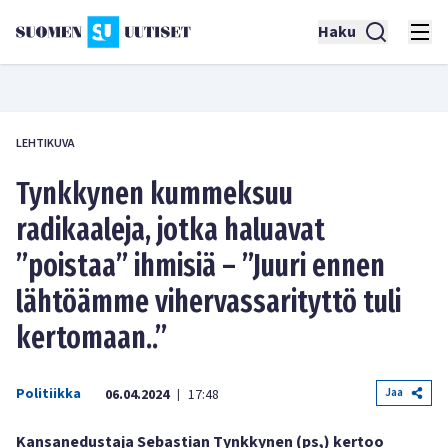
Haku
LEHTIKUVA
Tynkkynen kummeksuu
radikaaleja, jotka haluavat
”poistaa” ihmisiä – ”Juuri ennen
lähtöämme vihervassarityttö tuli
kertomaan..”
Politiikka
Jaa
06.04.2024
17:48
|
Kansanedustaja Sebastian Tynkkynen (ps,) kertoo