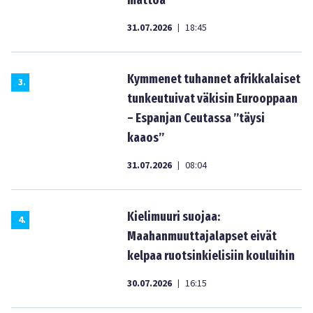
mattoa”
31.07.2026
18:45
|
Kymmenet tuhannet afrikkalaiset
3
.
tunkeutuivat väkisin Eurooppaan
– Espanjan Ceutassa ”täysi
kaaos”
31.07.2026
08:04
|
Kielimuuri suojaa:
4
.
Maahanmuuttajalapset eivät
kelpaa ruotsinkielisiin kouluihin
30.07.2026
16:15
|