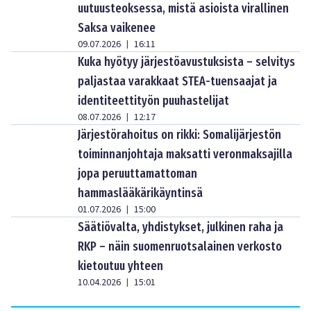
uutuusteoksessa, mistä asioista virallinen
Saksa vaikenee
09.07.2026
16:11
|
Kuka hyötyy järjestöavustuksista – selvitys
paljastaa varakkaat STEA-tuensaajat ja
identiteettityön puuhastelijat
08.07.2026
12:17
|
Järjestörahoitus on rikki: Somalijärjestön
toiminnanjohtaja maksatti veronmaksajilla
jopa peruuttamattoman
hammaslääkärikäyntinsä
01.07.2026
15:00
|
Säätiövalta, yhdistykset, julkinen raha ja
RKP – näin suomenruotsalainen verkosto
kietoutuu yhteen
10.04.2026
15:01
|