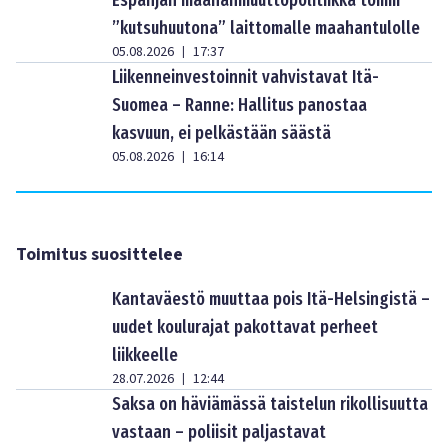
Espanjan maahanmuuttopolitiikka toimii
”kutsuhuutona” laittomalle maahantulolle
05.08.2026
17:37
|
Liikenneinvestoinnit vahvistavat Itä-
Suomea – Ranne: Hallitus panostaa
kasvuun, ei pelkästään säästä
05.08.2026
16:14
|
Toimitus suosittelee
Kantaväestö muuttaa pois Itä-Helsingistä –
uudet koulurajat pakottavat perheet
liikkeelle
28.07.2026
12:44
|
Saksa on häviämässä taistelun rikollisuutta
vastaan – poliisit paljastavat