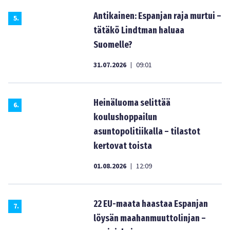
Antikainen: Espanjan raja murtui –
5
.
tätäkö Lindtman haluaa
Suomelle?
31.07.2026
09:01
|
Heinäluoma selittää
6
.
koulushoppailun
asuntopolitiikalla – tilastot
kertovat toista
01.08.2026
12:09
|
22 EU-maata haastaa Espanjan
7
.
löysän maahanmuuttolinjan –