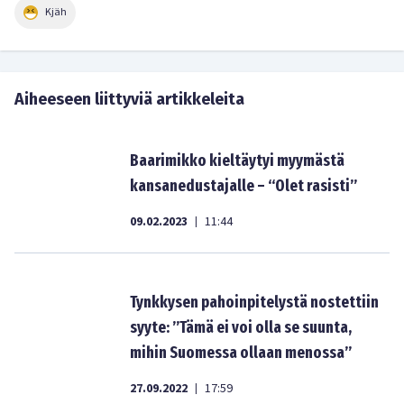
Kjäh
Aiheeseen liittyviä artikkeleita
Baarimikko kieltäytyi myymästä
kansanedustajalle – “Olet rasisti”
09.02.2023
11:44
|
Tynkkysen pahoinpitelystä nostettiin
syyte: ”Tämä ei voi olla se suunta,
mihin Suomessa ollaan menossa”
27.09.2022
17:59
|