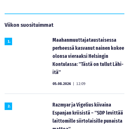
Viikon suosituimmat
Maahanmuuttajataustaisessa
1
.
perheessä kasvanut nainen kokee
olonsa vieraaksi Helsingin
Kontulassa: ”Tästä on tullut Lähi-
itä”
05.08.2026
12:09
|
Razmyar ja Vigelius kiivaina
2
.
Espanjan kriisistä – ”SDP levittää
laittomille siirtolaisille punaista