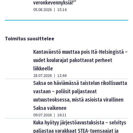
veronkevennyksiä?”
05.08.2026
15:14
|
Toimitus suosittelee
Kantaväestö muuttaa pois Itä-Helsingistä –
uudet koulurajat pakottavat perheet
liikkeelle
28.07.2026
12:44
|
Saksa on häviämässä taistelun rikollisuutta
vastaan – poliisit paljastavat
uutuusteoksessa, mistä asioista virallinen
Saksa vaikenee
09.07.2026
16:11
|
Kuka hyötyy järjestöavustuksista – selvitys
paljastaa varakkaat STEA-tuensaajat ja