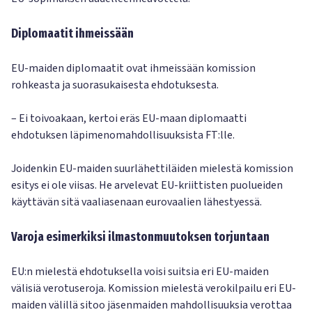
Diplomaatit ihmeissään
EU-maiden diplomaatit ovat ihmeissään komission
rohkeasta ja suorasukaisesta ehdotuksesta.
– Ei toivoakaan, kertoi eräs EU-maan diplomaatti
ehdotuksen läpimenomahdollisuuksista FT:lle.
Joidenkin EU-maiden suurlähettiläiden mielestä komission
esitys ei ole viisas. He arvelevat EU-kriittisten puolueiden
käyttävän sitä vaaliasenaan eurovaalien lähestyessä.
Varoja esimerkiksi ilmastonmuutoksen torjuntaan
EU:n mielestä ehdotuksella voisi suitsia eri EU-maiden
välisiä verotuseroja. Komission mielestä verokilpailu eri EU-
maiden välillä sitoo jäsenmaiden mahdollisuuksia verottaa