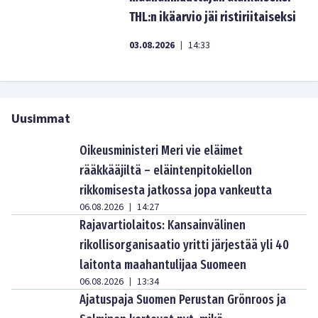
THL:n ikäarvio jäi ristiriitaiseksi
03.08.2026
14:33
|
Uusimmat
Oikeusministeri Meri vie eläimet
rääkkääjiltä – eläintenpitokiellon
rikkomisesta jatkossa jopa vankeutta
06.08.2026
14:27
|
Rajavartiolaitos: Kansainvälinen
rikollisorganisaatio yritti järjestää yli 40
laitonta maahantulijaa Suomeen
06.08.2026
13:34
|
Ajatuspaja Suomen Perustan Grönroos ja