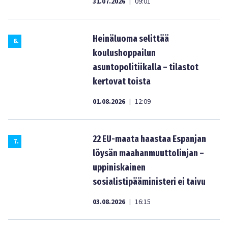
31.07.2026
09:01
|
Heinäluoma selittää
6
.
koulushoppailun
asuntopolitiikalla – tilastot
kertovat toista
01.08.2026
12:09
|
22 EU-maata haastaa Espanjan
7
.
löysän maahanmuuttolinjan –
uppiniskainen
sosialistipääministeri ei taivu
03.08.2026
16:15
|