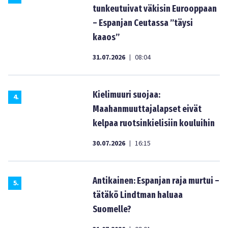
tunkeutuivat väkisin Eurooppaan
– Espanjan Ceutassa ”täysi
kaaos”
31.07.2026
08:04
|
Kielimuuri suojaa:
4
.
Maahanmuuttajalapset eivät
kelpaa ruotsinkielisiin kouluihin
30.07.2026
16:15
|
Antikainen: Espanjan raja murtui –
5
.
tätäkö Lindtman haluaa
Suomelle?