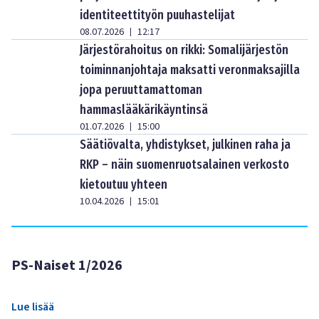
identiteettityön puuhastelijat
08.07.2026
12:17
|
Järjestörahoitus on rikki: Somalijärjestön
toiminnanjohtaja maksatti veronmaksajilla
jopa peruuttamattoman
hammaslääkärikäyntinsä
01.07.2026
15:00
|
Säätiövalta, yhdistykset, julkinen raha ja
RKP – näin suomenruotsalainen verkosto
kietoutuu yhteen
10.04.2026
15:01
|
PS-Naiset 1/2026
Lue lisää