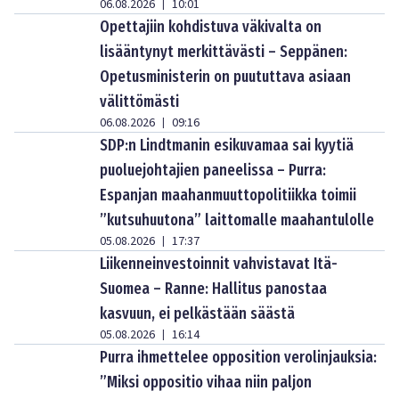
06.08.2026
10:01
|
Opettajiin kohdistuva väkivalta on
lisääntynyt merkittävästi – Seppänen:
Opetusministerin on puututtava asiaan
välittömästi
06.08.2026
09:16
|
SDP:n Lindtmanin esikuvamaa sai kyytiä
puoluejohtajien paneelissa – Purra:
Espanjan maahanmuuttopolitiikka toimii
”kutsuhuutona” laittomalle maahantulolle
05.08.2026
17:37
|
Liikenneinvestoinnit vahvistavat Itä-
Suomea – Ranne: Hallitus panostaa
kasvuun, ei pelkästään säästä
05.08.2026
16:14
|
Purra ihmettelee opposition verolinjauksia:
”Miksi oppositio vihaa niin paljon