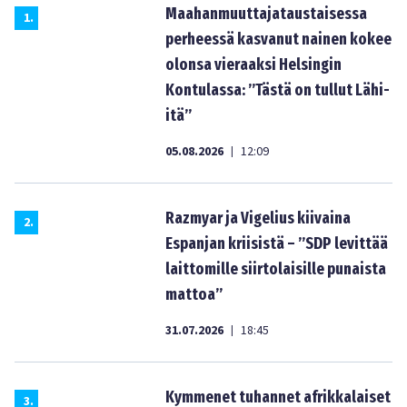
Maahanmuuttajataustaisessa
1
.
perheessä kasvanut nainen kokee
olonsa vieraaksi Helsingin
Kontulassa: ”Tästä on tullut Lähi-
itä”
05.08.2026
12:09
|
Razmyar ja Vigelius kiivaina
2
.
Espanjan kriisistä – ”SDP levittää
laittomille siirtolaisille punaista
mattoa”
31.07.2026
18:45
|
Kymmenet tuhannet afrikkalaiset
3
.