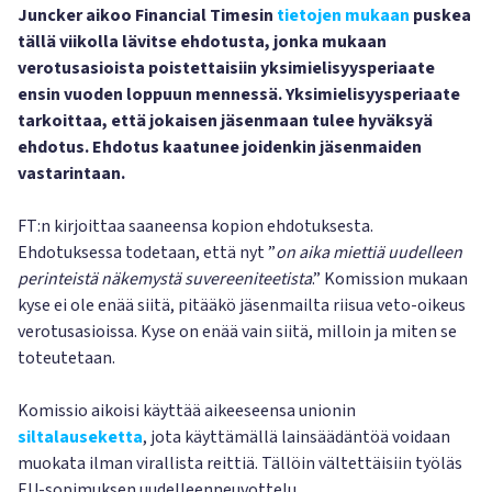
Juncker aikoo Financial Timesin
tietojen mukaan
puskea
tällä viikolla lävitse ehdotusta, jonka mukaan
verotusasioista poistettaisiin yksimielisyysperiaate
ensin vuoden loppuun mennessä. Yksimielisyysperiaate
tarkoittaa, että jokaisen jäsenmaan tulee hyväksyä
ehdotus. Ehdotus kaatunee joidenkin jäsenmaiden
vastarintaan.
FT:n kirjoittaa saaneensa kopion ehdotuksesta.
Ehdotuksessa todetaan, että nyt ”
on aika miettiä uudelleen
perinteistä näkemystä suvereeniteetista
.” Komission mukaan
kyse ei ole enää siitä, pitääkö jäsenmailta riisua veto-oikeus
verotusasioissa. Kyse on enää vain siitä, milloin ja miten se
toteutetaan.
Komissio aikoisi käyttää aikeeseensa unionin
siltalauseketta
, jota käyttämällä lainsäädäntöä voidaan
muokata ilman virallista reittiä. Tällöin vältettäisiin työläs
EU-sopimuksen uudelleenneuvottelu.