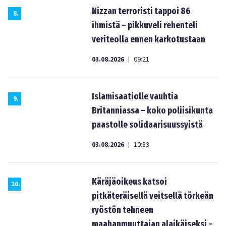
Nizzan terroristi tappoi 86
8
.
ihmistä – pikkuveli rehenteli
veriteolla ennen karkotustaan
03.08.2026
09:21
|
Islamisaatiolle vauhtia
9
.
Britanniassa – koko poliisikunta
paastolle solidaarisuussyistä
03.08.2026
10:33
|
Käräjäoikeus katsoi
10
.
pitkäteräisellä veitsellä törkeän
ryöstön tehneen
maahanmuuttajan alaikäiseksi –