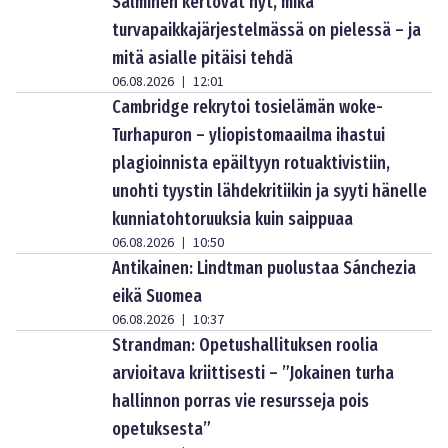
Salminen kertovat nyt, mikä
turvapaikkajärjestelmässä on pielessä – ja
mitä asialle pitäisi tehdä
06.08.2026
12:01
|
Cambridge rekrytoi tosielämän woke-
Turhapuron – yliopistomaailma ihastui
plagioinnista epäiltyyn rotuaktivistiin,
unohti tyystin lähdekritiikin ja syyti hänelle
kunniatohtoruuksia kuin saippuaa
06.08.2026
10:50
|
Antikainen: Lindtman puolustaa Sánchezia
eikä Suomea
06.08.2026
10:37
|
Strandman: Opetushallituksen roolia
arvioitava kriittisesti – ”Jokainen turha
hallinnon porras vie resursseja pois
opetuksesta”