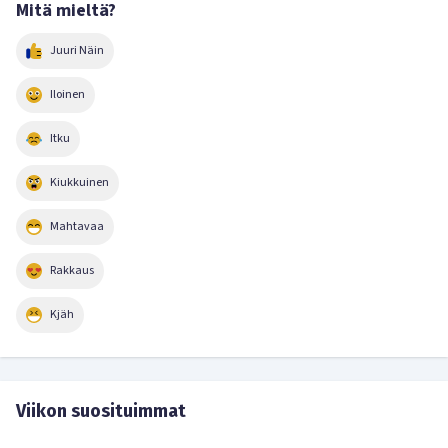
Mitä mieltä?
Juuri Näin
Iloinen
Itku
Kiukkuinen
Mahtavaa
Rakkaus
Kjäh
Viikon suosituimmat