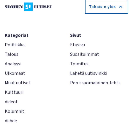
Takaisin ylös
Kategoriat
Sivut
Politiikka
Etusivu
Talous
Suosituimmat
Analyysi
Toimitus
Ulkomaat
Lähetä uutisvinkki
Muut uutiset
Perussuomalainen-lehti
Kulttuuri
Videot
Kolumnit
Viihde