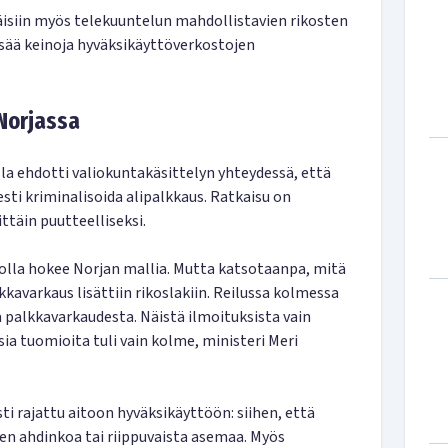
äisiin myös telekuuntelun mahdollistavien rikosten
lisää keinoja hyväksikäyttöverkostojen
 Norjassa
a ehdotti valiokuntakäsittelyn yhteydessä, että
sti kriminalisoida alipalkkaus. Ratkaisu on
ttäin puutteelliseksi.
lla hokee Norjan mallia. Mutta katsotaanpa, mitä
lkkavarkaus lisättiin rikoslakiin. Reilussa kolmessa
a palkkavarkaudesta. Näistä ilmoituksista vain
isia tuomioita tuli vain kolme, ministeri Meri
i rajattu aitoon hyväksikäyttöön: siihen, että
en ahdinkoa tai riippuvaista asemaa. Myös