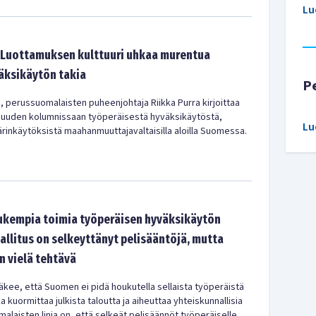
Lu
: Luottamuksen kulttuuri uhkaa murentua
äksikäytön takia
P
i, perussuomalaisten puheenjohtaja Riikka Purra kirjoittaa
uuden kolumnissaan työperäisestä hyväksikäytöstä,
Lu
ärinkäytöksistä maahanmuuttajavaltaisilla aloilla Suomessa.
iukempia toimia työperäisen hyväksikäytön
allitus on selkeyttänyt pelisääntöjä, mutta
on vielä tehtävä
kee, että Suomen ei pidä houkutella sellaista työperäistä
kuormittaa julkista taloutta ja aiheuttaa yhteiskunnallisia
laisten linja on, että selkeät pelisäännöt työperäiselle