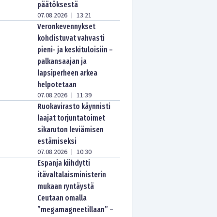
päätöksestä
07.08.2026
13:21
|
Veronkevennykset
kohdistuvat vahvasti
pieni- ja keskituloisiin –
palkansaajan ja
lapsiperheen arkea
helpotetaan
07.08.2026
11:39
|
Ruokavirasto käynnisti
laajat torjuntatoimet
sikaruton leviämisen
estämiseksi
07.08.2026
10:30
|
Espanja kiihdytti
itävaltalaisministerin
mukaan ryntäystä
Ceutaan omalla
”megamagneetillaan” –