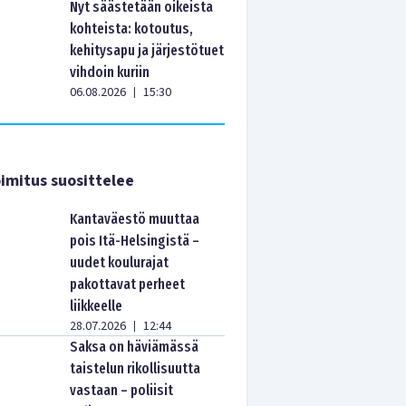
Nyt säästetään oikeista
kohteista: kotoutus,
kehitysapu ja järjestötuet
vihdoin kuriin
06.08.2026
15:30
|
imitus suosittelee
Kantaväestö muuttaa
pois Itä-Helsingistä –
uudet koulurajat
pakottavat perheet
liikkeelle
28.07.2026
12:44
|
Saksa on häviämässä
taistelun rikollisuutta
vastaan – poliisit