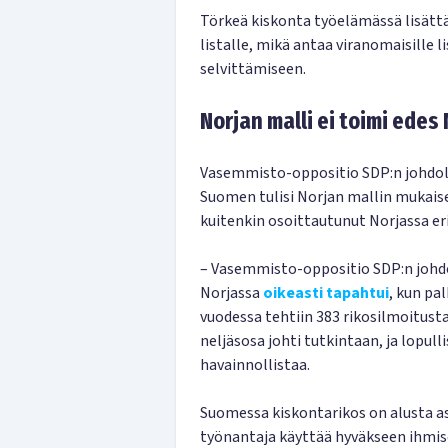
Törkeä kiskonta työelämässä lisätt
listalle, mikä antaa viranomaisille 
selvittämiseen.
Norjan malli ei toimi edes
Vasemmisto-oppositio SDP:n johdoll
Suomen tulisi Norjan mallin mukaise
kuitenkin osoittautunut Norjassa eri
– Vasemmisto-oppositio SDP:n johdo
Norjassa
oikeasti tapahtui
, kun pa
vuodessa tehtiin 383 rikosilmoitust
neljäsosa johti tutkintaan, ja lopull
havainnollistaa.
Suomessa kiskontarikos on alusta ast
työnantaja käyttää hyväkseen ihmis