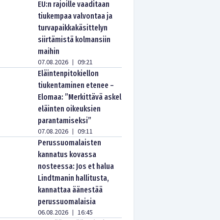
EU:n rajoille vaaditaan
tiukempaa valvontaa ja
turvapaikkakäsittelyn
siirtämistä kolmansiin
maihin
07.08.2026
09:21
|
Eläintenpitokiellon
tiukentaminen etenee –
Elomaa: ”Merkittävä askel
eläinten oikeuksien
parantamiseksi”
07.08.2026
09:11
|
Perussuomalaisten
kannatus kovassa
nosteessa: Jos et halua
Lindtmanin hallitusta,
kannattaa äänestää
perussuomalaisia
06.08.2026
16:45
|