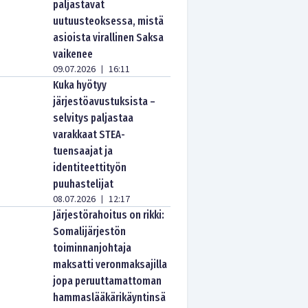
paljastavat
uutuusteoksessa, mistä
asioista virallinen Saksa
vaikenee
09.07.2026
16:11
|
Kuka hyötyy
järjestöavustuksista –
selvitys paljastaa
varakkaat STEA-
tuensaajat ja
identiteettityön
puuhastelijat
08.07.2026
12:17
|
Järjestörahoitus on rikki:
Somalijärjestön
toiminnanjohtaja
maksatti veronmaksajilla
jopa peruuttamattoman
hammaslääkärikäyntinsä