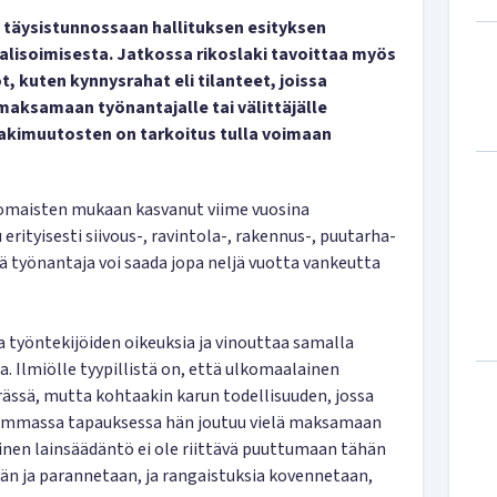
 täysistunnossaan hallituksen esityksen
alisoimisesta. Jatkossa rikoslaki tavoittaa myös
 kuten kynnysrahat eli tilanteet, joissa
maksamaan työnantajalle tai välittäjälle
akimuutosten on tarkoitus tulla voimaan
nomaisten mukaan kasvanut viime vuosina
erityisesti siivous-, ravintola-, rakennus-, puutarha-
ä työnantaja voi saada jopa neljä vuotta vankeutta
 työntekijöiden oikeuksia ja vinouttaa samalla
. Ilmiölle tyypillistä on, että ulkomaalainen
ässä, mutta kohtaakin karun todellisuuden, jossa
ahimmassa tapauksessa hän joutuu vielä maksamaan
inen lainsäädäntö ei ole riittävä puuttumaan tähän
än ja parannetaan, ja rangaistuksia kovennetaan,