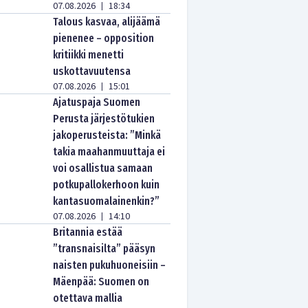
07.08.2026
18:34
|
Talous kasvaa, alijäämä
pienenee – opposition
kritiikki menetti
uskottavuutensa
07.08.2026
15:01
|
Ajatuspaja Suomen
Perusta järjestötukien
jakoperusteista: ”Minkä
takia maahanmuuttaja ei
voi osallistua samaan
potkupallokerhoon kuin
kantasuomalainenkin?”
07.08.2026
14:10
|
Britannia estää
”transnaisilta” pääsyn
naisten pukuhuoneisiin –
Mäenpää: Suomen on
otettava mallia