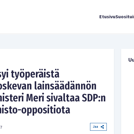
Etusivu
Suositu
U
yi työperäistä
oskevan lainsäädännön
isteri Meri sivaltaa SDP:n
isto-oppositiota
Jaa
27