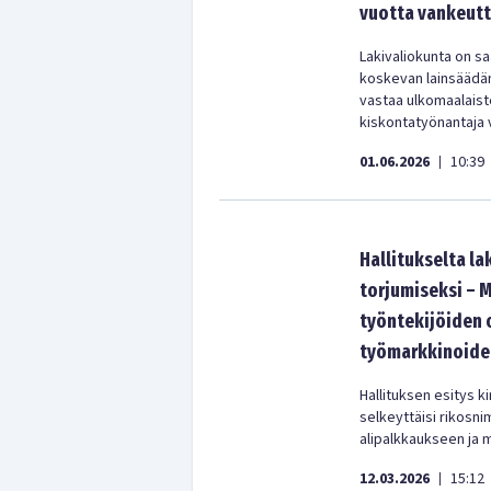
vuotta vankeut
Lakivaliokunta on s
koskevan lainsäädänn
vastaa ulkomaalaiste
kiskontatyönantaja v
01.06.2026
10:39
|
Hallitukselta l
torjumiseksi – 
työntekijöiden o
työmarkkinoide
Hallituksen esitys k
selkeyttäisi rikosn
alipalkkaukseen ja m
12.03.2026
15:12
|