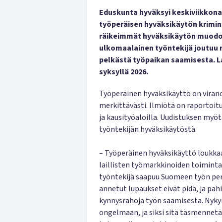
Eduskunta hyväksyi keskiviikkona
työperäisen hyväksikäytön krimin
räikeimmät hyväksikäytön muodot,
ulkomaalainen työntekijä joutuu 
pelkästä työpaikan saamisesta. L
syksyllä 2026.
Työperäinen hyväksikäyttö on vira
merkittävästi. Ilmiötä on raportoitu 
ja kausityöaloilla. Uudistuksen myöt
työntekijän hyväksikäytöstä.
– Työperäinen hyväksikäyttö loukkaa
laillisten työmarkkinoiden toimintaa
työntekijä saapuu Suomeen työn per
annetut lupaukset eivät pidä, ja p
kynnysrahoja työn saamisesta. Nyky
ongelmaan, ja siksi sitä täsmennetä