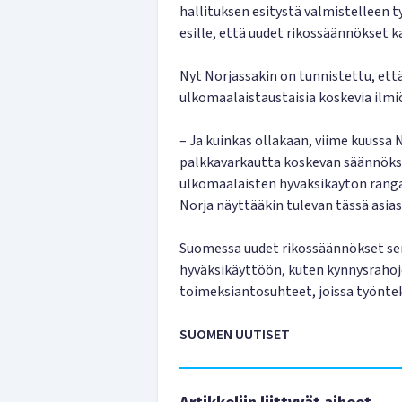
hallituksen esitystä valmistelleen
esille, että uudet rikossäännökset 
Nyt Norjassakin on tunnistettu, että
ulkomaalaistaustaisia koskevia ilmiö
– Ja kuinkas ollakaan, viime kuussa 
palkkavarkautta koskevan säännöks
ulkomaalaisten hyväksikäytön rangai
Norja näyttääkin tulevan tässä asias
Suomessa uudet rikossäännökset sen
hyväksikäyttöön, kuten kynnysrahoj
toimeksiantosuhteet, joissa työntek
SUOMEN UUTISET