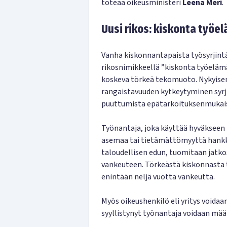
toteaa oikeusministeri
Leena Meri
.
Uusi rikos: kiskonta työe
Vanha kiskonnantapaista työsyrjint
rikosnimikkeellä ”kiskonta työelämä
koskeva törkeä tekomuoto. Nykyise
rangaistavuuden kytkeytyminen syrj
puuttumista epätarkoituksenmukaise
Työnantaja, joka käyttää hyväkseen 
asemaa tai tietämättömyyttä hankki
taloudellisen edun, tuomitaan jatko
vankeuteen. Törkeästä kiskonnasta t
enintään neljä vuotta vankeutta.
Myös oikeushenkilö eli yritys voida
syyllistynyt työnantaja voidaan mää