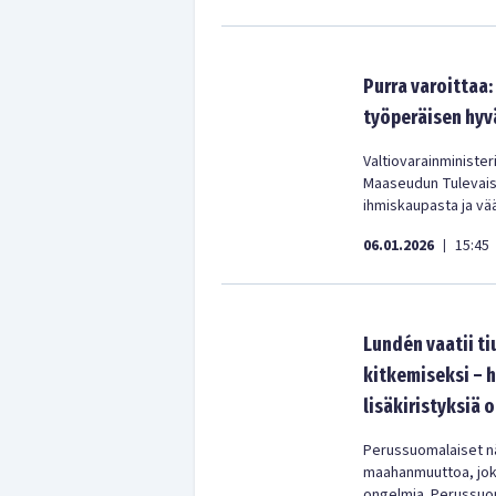
Purra varoittaa
työperäisen hyv
Valtiovarainminister
Maaseudun Tulevais
ihmiskaupasta ja vä
06.01.2026
15:45
|
Lundén vaatii t
kitkemiseksi – h
lisäkiristyksiä 
Perussuomalaiset nä
maahanmuuttoa, joka 
ongelmia. Perussuoma