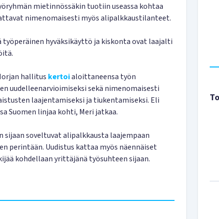
 työryhmän mietinnössäkin tuotiin useassa kohtaa
kattavat nimenomaisesti myös alipalkkaustilanteet.
 työperäinen hyväksikäyttö ja kiskonta ovat laajalti
itä.
Norjan hallitus
kertoi
aloittaneensa työn
en uudelleenarvioimiseksi sekä nimenomaisesti
To
stusten laajentamiseksi ja tiukentamiseksi. Eli
sa Suomen linjaa kohti, Meri jatkaa.
 sijaan soveltuvat alipalkkausta laajempaan
en perintään. Uudistus kattaa myös näennäiset
ijää kohdellaan yrittäjänä työsuhteen sijaan.