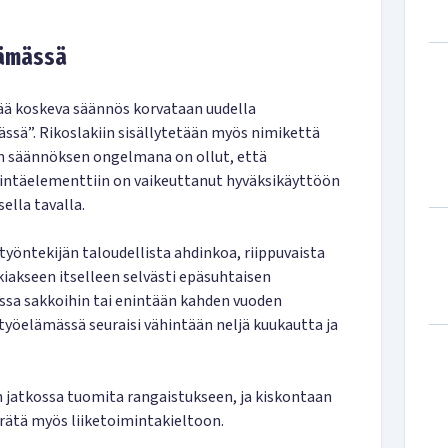
lämässä
ää koskeva säännös korvataan uudella
ssä”. Rikoslakiin sisällytetään myös nimikettä
n säännöksen ongelmana on ollut, että
intäelementtiin on vaikeuttanut hyväksikäyttöön
lla tavalla.
työntekijän taloudellista ahdinkoa, riippuvaista
akseen itselleen selvästi epäsuhtaisen
ssa sakkoihin tai enintään kahden vuoden
yöelämässä seuraisi vähintään neljä kuukautta ja
an jatkossa tuomita rangaistukseen, ja kiskontaan
rätä myös liiketoimintakieltoon.