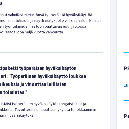
ta
aanut valmiiksi mietintönsä työperäistä hyväksikäyttöä
ön muutoksista ja näytti esitykselle vihreää valoa. Hallitus
n työntekijöiden riistoon päättäväisesti, jatkossa
oi saada jopa neljä vuotta vankeutta.
P
akipaketti työperäisen hyväksikäytön
Meri: ”Työperäinen hyväksikäyttö loukkaa
ikeuksia ja vinouttaa laillisten
Lu
n toimintaa”
iristäisi työperäisen hyväksikäytön rangaistuksia ja
imikkeitä. Tavoitteena on puuttua nykyistä tehokkaammin
P
uihin väärinkäytöksiin.