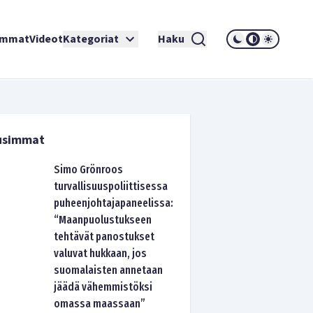
immat
Videot
Kategoriat
Haku
usimmat
Simo Grönroos
turvallisuuspoliittisessa
puheenjohtajapaneelissa:
“Maanpuolustukseen
tehtävät panostukset
valuvat hukkaan, jos
suomalaisten annetaan
jäädä vähemmistöksi
omassa maassaan”