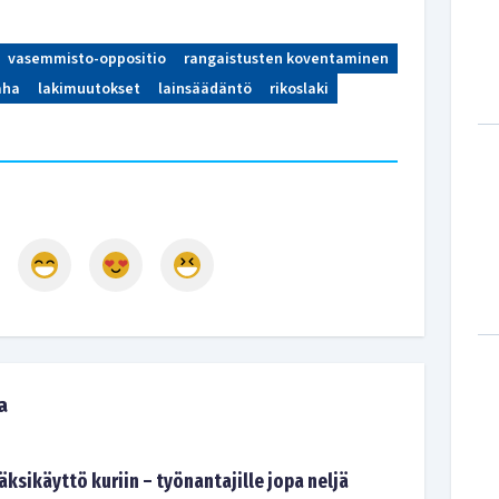
vasemmisto-oppositio
rangaistusten koventaminen
aha
lakimuutokset
lainsäädäntö
rikoslaki
a
ksikäyttö kuriin – työnantajille jopa neljä