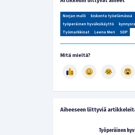
Artikkeliin liittyvät aiheet
Norjan malli
kiskonta työelämässä
työperäinen hyväksikäyttö
kynnysr
Työmarkkinat
Leena Meri
SDP
Mitä mieltä?
Aiheeseen liittyviä artikkeleit
Työperäinen hyvä