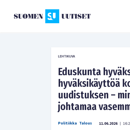
LEHTIKUVA
Eduskunta hyväks
hyväksikäyttöä k
uudistuksen – min
johtamaa vasemm
Politiikka
Talous
11.06.2026
16:
|