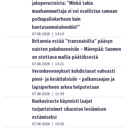
jakoperusteista: ”Minkä takia
maahanmuuttaja ei voi osallistua samaan
potkupallokerhoon kuin
kantasuomalainenkin?”
07.08.2026
14:10
|
Britannia estää ”transnaisilta” pääsyn
naisten pukuhuoneisiin – Mäenpää: Suomen
on otettava mallia päätöksestä
07.08.2026
13:21
|
Veronkevennykset kohdistuvat vahvasti
pieni- ja keskituloisiin – palkansaajan ja
lapsiperheen arkea helpotetaan
07.08.2026
11:39
|
Ruokavirasto käynnisti laajat
torjuntatoimet sikaruton leviämisen
estämiseksi
07.08.2026
10:30
|