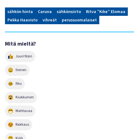
sähkön hinta
Caruna
sähkönsiirto
Ritva ”Kike” Elomaa
Pekka Haavisto
vihreät
perussuomalaiset
Mitä mieltä?
Juuri Näin
Iloinen
Itku
Kiukkuinen
Mahtavaa
Rakkaus
Kjäh