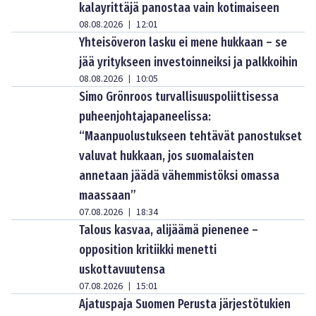
kalayrittäjä panostaa vain kotimaiseen
08.08.2026
12:01
|
Yhteisöveron lasku ei mene hukkaan – se
jää yritykseen investoinneiksi ja palkkoihin
08.08.2026
10:05
|
Simo Grönroos turvallisuuspoliittisessa
puheenjohtajapaneelissa:
“Maanpuolustukseen tehtävät panostukset
valuvat hukkaan, jos suomalaisten
annetaan jäädä vähemmistöksi omassa
maassaan”
07.08.2026
18:34
|
Talous kasvaa, alijäämä pienenee –
opposition kritiikki menetti
uskottavuutensa
07.08.2026
15:01
|
Ajatuspaja Suomen Perusta järjestötukien