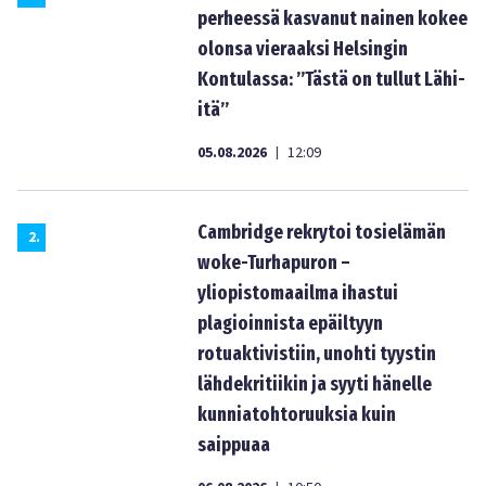
perheessä kasvanut nainen kokee
olonsa vieraaksi Helsingin
Kontulassa: ”Tästä on tullut Lähi-
itä”
05.08.2026
12:09
|
Cambridge rekrytoi tosielämän
2
.
woke-Turhapuron –
yliopistomaailma ihastui
plagioinnista epäiltyyn
rotuaktivistiin, unohti tyystin
lähdekritiikin ja syyti hänelle
kunniatohtoruuksia kuin
saippuaa