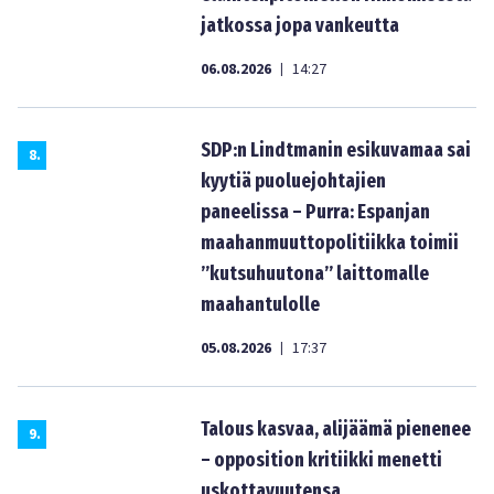
jatkossa jopa vankeutta
06.08.2026
14:27
|
SDP:n Lindtmanin esikuvamaa sai
8
.
kyytiä puoluejohtajien
paneelissa – Purra: Espanjan
maahanmuuttopolitiikka toimii
”kutsuhuutona” laittomalle
maahantulolle
05.08.2026
17:37
|
Talous kasvaa, alijäämä pienenee
9
.
– opposition kritiikki menetti
uskottavuutensa