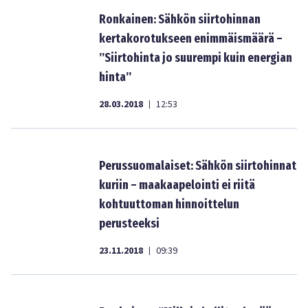
Ronkainen: Sähkön siirtohinnan
kertakorotukseen enimmäismäärä –
”Siirtohinta jo suurempi kuin energian
hinta”
28.03.2018
12:53
|
Perussuomalaiset: Sähkön siirtohinnat
kuriin – maakaapelointi ei riitä
kohtuuttoman hinnoittelun
perusteeksi
23.11.2018
09:39
|