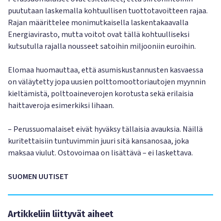
puututaan laskemalla kohtuullisen tuottotavoitteen rajaa.
Rajan määrittelee monimutkaisella laskentakaavalla
Energiavirasto, mutta voitot ovat tällä kohtuulliseksi
kutsutulla rajalla nousseet satoihin miljooniin euroihin.
Elomaa huomauttaa, että asumiskustannusten kasvaessa
on väläytetty jopa uusien polttomoottoriautojen myynnin
kieltämistä, polttoaineverojen korotusta sekä erilaisia
haittaveroja esimerkiksi lihaan.
– Perussuomalaiset eivät hyväksy tällaisia avauksia. Näillä
kuritettaisiin tuntuvimmin juuri sitä kansanosaa, joka
maksaa viulut. Ostovoimaa on lisättävä – ei laskettava.
SUOMEN UUTISET
Artikkeliin liittyvät aiheet