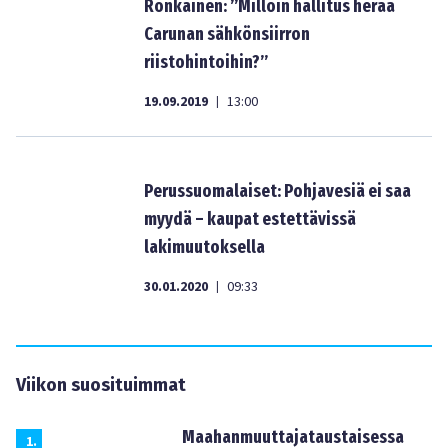
Ronkainen: ”Milloin hallitus herää
Carunan sähkönsiirron
riistohintoihin?”
19.09.2019
13:00
|
Perussuomalaiset: Pohjavesiä ei saa
myydä – kaupat estettävissä
lakimuutoksella
30.01.2020
09:33
|
Viikon suosituimmat
Maahanmuuttajataustaisessa
1
.