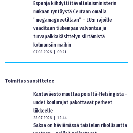
Espanja kiihdytti itävaltalaisministerin
mukaan ryntäystä Ceutaan omalla
”megamagneetillaan” – EU:n rajoille
vaaditaan tiukempaa valvontaa ja
turvapaikkakäsittelyn siirtämistä
kolmansiin maihin
07.08.2026
09:21
|
Toimitus suosittelee
Kantaväestö muuttaa pois Itä-Helsingistä –
uudet koulurajat pakottavat perheet
liikkeelle
28.07.2026
12:44
|
Saksa on häviämässä taistelun rikollisuutta