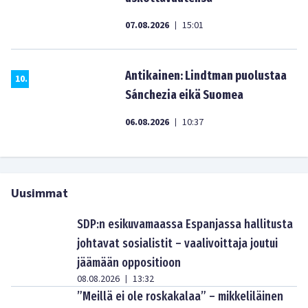
07.08.2026
15:01
|
Antikainen: Lindtman puolustaa
10
.
Sánchezia eikä Suomea
06.08.2026
10:37
|
Uusimmat
SDP:n esikuvamaassa Espanjassa hallitusta
johtavat sosialistit – vaalivoittaja joutui
jäämään oppositioon
08.08.2026
13:32
|
”Meillä ei ole roskakalaa” – mikkeliläinen