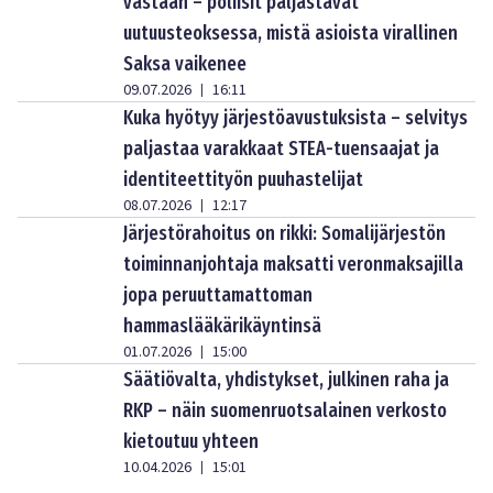
vastaan – poliisit paljastavat
uutuusteoksessa, mistä asioista virallinen
Saksa vaikenee
09.07.2026
16:11
|
Kuka hyötyy järjestöavustuksista – selvitys
paljastaa varakkaat STEA-tuensaajat ja
identiteettityön puuhastelijat
08.07.2026
12:17
|
Järjestörahoitus on rikki: Somalijärjestön
toiminnanjohtaja maksatti veronmaksajilla
jopa peruuttamattoman
hammaslääkärikäyntinsä
01.07.2026
15:00
|
Säätiövalta, yhdistykset, julkinen raha ja
RKP – näin suomenruotsalainen verkosto
kietoutuu yhteen
10.04.2026
15:01
|