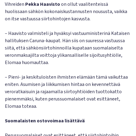
Vihreiden
Pekka Haavisto
on ollut vaalitenteissä
huolissaan sähkön kokonaiskustannusten noususta, vaikka
on itse vastuussa siirtohintojen kasvusta.
– Haavisto valmisteli ja hyväksyi vastuuministerinä Kataisen
hallituksen Caruna-kaupat. Hän siis on suuressa vastuussa
siitä, että sähkönsiirtohinnoilla kupataan suomalaiselta
veronmaksajilta voittoja ylikansalliselle sijoitusyhtiölle,
Elomaa huomauttaa.
– Pieni- ja keskituloisten ihmisten elämään tämä vaikuttaa
eniten. Asumisen ja liikkumisen hintaa on kevennettävä
veroratkaisuin ja rajaamalla siirtoyhtiöiden tuottokatto
pienemmäksi, kuten perussuomalaiset ovat esittäneet,
Elomaa toteaa.
Suomalaisten ostovoimaa lisättävä
Perussuomalaiset ovat esittäneet, että siirtohintoihin