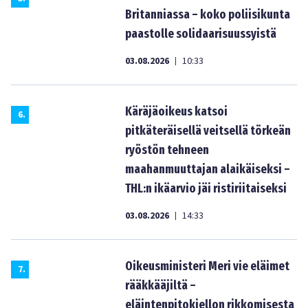
Britanniassa – koko poliisikunta
paastolle solidaarisuussyistä
03.08.2026
10:33
|
Käräjäoikeus katsoi
6
.
pitkäteräisellä veitsellä törkeän
ryöstön tehneen
maahanmuuttajan alaikäiseksi –
THL:n ikäarvio jäi ristiriitaiseksi
03.08.2026
14:33
|
Oikeusministeri Meri vie eläimet
7
.
rääkkääjiltä –
eläintenpitokiellon rikkomisesta