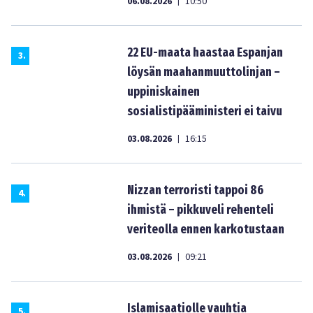
06.08.2026
10:50
|
22 EU-maata haastaa Espanjan
3
.
löysän maahanmuuttolinjan –
uppiniskainen
sosialistipääministeri ei taivu
03.08.2026
16:15
|
Nizzan terroristi tappoi 86
4
.
ihmistä – pikkuveli rehenteli
veriteolla ennen karkotustaan
03.08.2026
09:21
|
Islamisaatiolle vauhtia
5
.