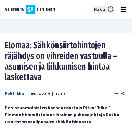
Haku
Elomaa: Sähkönsiirtohintojen
räjähdys on vihreiden vastuulla –
asumisen ja liikkumisen hintaa
laskettava
Politiikka
Jaa
09.04.2019
17:19
|
Perussuomalaisten kansanedustaja Ritva ”Kike”
Elomaa hämmästelee vihreiden puheenjohtaja Pekka
Haaviston vaalipuheita sähkön hinnasta.