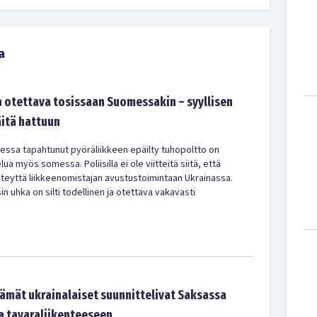
a
 otettava tosissaan Suomessakin – syyllisen
itä hattuun
ressa tapahtunut pyöräliikkeen epäilty tuhopoltto on
a myös somessa. Poliisilla ei ole viitteitä siitä, että
hteyttä liikkeenomistajan avustustoimintaan Ukrainassa.
sin uhka on silti todellinen ja otettava vakavasti
mät ukrainalaiset suunnittelivat Saksassa
a tavaraliikenteeseen