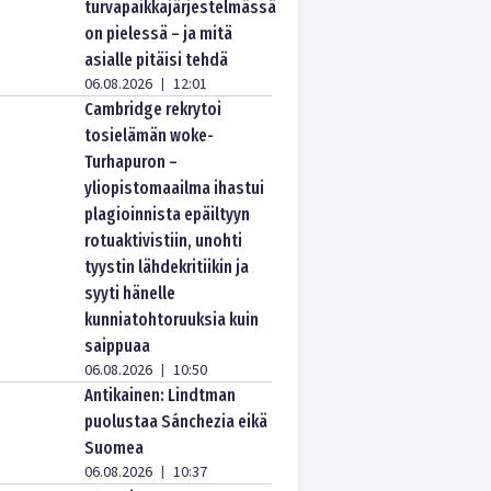
turvapaikkajärjestelmässä
on pielessä – ja mitä
asialle pitäisi tehdä
06.08.2026
12:01
|
Cambridge rekrytoi
tosielämän woke-
Turhapuron –
yliopistomaailma ihastui
plagioinnista epäiltyyn
rotuaktivistiin, unohti
tyystin lähdekritiikin ja
syyti hänelle
kunniatohtoruuksia kuin
saippuaa
06.08.2026
10:50
|
Antikainen: Lindtman
puolustaa Sánchezia eikä
Suomea
06.08.2026
10:37
|