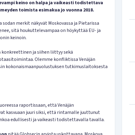
vampi keino on halpa ja vaikeasti todistettava
pimeyden toimista esimakua jo vuonna 2018.
a sodan merkit näkyvät Moskovassa ja Pietarissa
nee, sitä houkuttelevampaa on höykyttää EU- ja
onin keinoin.
konkreettinen ja siihen liittyy sekä
otaasitoimintaa. Olemme konfliktissa Venäjän
in kokonaismaanpuolustuksen tutkimuslaitoksesta
uoreessa raportissaan, että Venäjän
t kasvuaan juuri siksi, että rintamalle juuttunut
koa edullisesti ja vaikeasti todistettavalla tavalla.
son
pitää Globsecin arviota uskottavana. Moskova