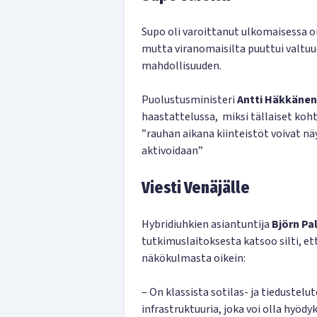
Supo oli varoittanut ulkomaisessa o
mutta viranomaisilta puuttui valtuud
mahdollisuuden.
Puolustusministeri
Antti Häkkänen
haastattelussa, miksi tällaiset koh
”rauhan aikana kiinteistöt voivat n
aktivoidaan”
Viesti Venäjälle
Hybridiuhkien asiantuntija
Björn Pa
tutkimuslaitoksesta katsoo silti, et
näkökulmasta oikein:
– On klassista sotilas- ja tiedustelu
infrastruktuuria, joka voi olla hyödy