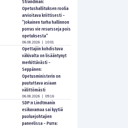
Strandman:
Opetushallituksen roolia
arvioitava kriittisesti –
”Jokainen turha hallinnon
porras vie resursseja pois
opetuksesta”
06.08.2026
10:01
|
Opettajiin kohdistuva
väkivalta on lisääntynyt
merkittävästi –
Seppänen:
Opetusministerin on
puututtava asiaan
välittömästi
06.08.2026
09:16
|
SDP:n Lindtmanin
esikuvamaa sai kyytiä
puoluejohtajien
paneelissa – Purra: