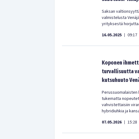
Saksan valtionsyytt
valmistelusta Venäj
yrityksestä horjutt
16.05.2025
09:17
|
Koponen ihmette
turvallisuutta 
kutsuhuuto Venä
Perussuomalaisten 
tukematta nopeutett
vahvistettaisiin vir
hybridiuhkia ja kans
07.05.2026
15:28
|