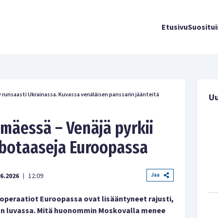
Etusivu
Suositu
 runsaasti Ukrainassa. Kuvassa venäläisen panssarin jäänteitä
U
mäessä – Venäjä pyrkii
botaaseja Euroopassa
Jaa
06.2026
12:09
|
operaatiot Euroopassa ovat lisääntyneet rajusti,
 on luvassa. Mitä huonommin Moskovalla menee