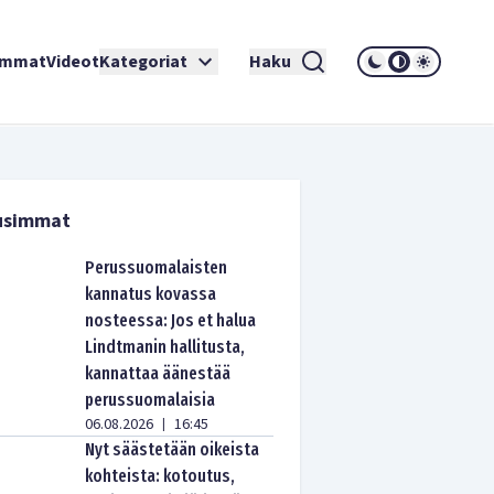
immat
Videot
Kategoriat
Haku
usimmat
Perussuomalaisten
kannatus kovassa
nosteessa: Jos et halua
Lindtmanin hallitusta,
kannattaa äänestää
perussuomalaisia
06.08.2026
16:45
|
Nyt säästetään oikeista
kohteista: kotoutus,