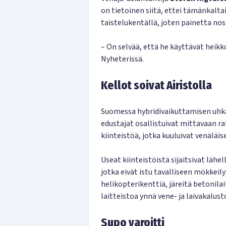
on tietoinen siitä, ettei tämänkalt
taistelukentällä, joten painetta no
– On selvää, että he käyttävät hei
Nyheterissä.
Kellot soivat Airistolla
Suomessa hybridivaikuttamisen uhka 
edustajat osallistuivat mittavaan ra
kiinteistöä, jotka kuuluivat venäläise
Useat kiinteistöistä sijaitsivat lähellä
jotka eivät istu tavalliseen mökkeil
helikopterikenttiä, järeitä betonila
laitteistoa ynnä vene- ja laivakalust
Supo varoitti