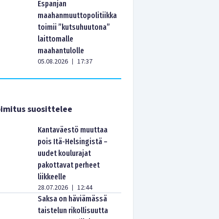
Espanjan
maahanmuuttopolitiikka
toimii ”kutsuhuutona”
laittomalle
maahantulolle
05.08.2026
17:37
|
imitus suosittelee
Kantaväestö muuttaa
pois Itä-Helsingistä –
uudet koulurajat
pakottavat perheet
liikkeelle
28.07.2026
12:44
|
Saksa on häviämässä
taistelun rikollisuutta