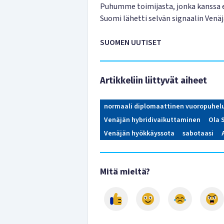
Puhumme toimijasta, jonka kanssa e
Suomi lähetti selvän signaalin Venäj
SUOMEN UUTISET
Artikkeliin liittyvät aiheet
normaali diplomaattinen vuoropuhel
Venäjän hybridivaikuttaminen
Ola 
Venäjän hyökkäyssota
sabotaasi
Mitä mieltä?