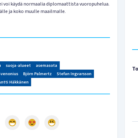
i voi käydä normaalia diplomaattista vuoropuhelua.
älle ja koko muulle maailmalle.
u
suoja-alueet
asemasota
To
Svenonius
Björn Palmertz
Stefan Ingvarsson
Antti Häkkänen