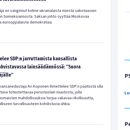
äjä on vanginnut kolme ukrainalaista miestä sabotaasien
än toimeksiannosta. Saksan johto syyttää Moskovaa
aa eurooppalaista demokratiaa.
lee SDP:n jarruttamista kansallista
vahvistavassa lainsäädännössä: ”Suora
jälle”
P
kansanedustaja Ari Koponen ihmettelee SDP:n päätöstä olla
una toteutettavaa perustuslain muutosta, jolla
Lu
anomaisten mahdollisuuksia torjua vakavaa rikollisuutta,
alliseen turvallisuuteen kohdistuvia uhkia.
P