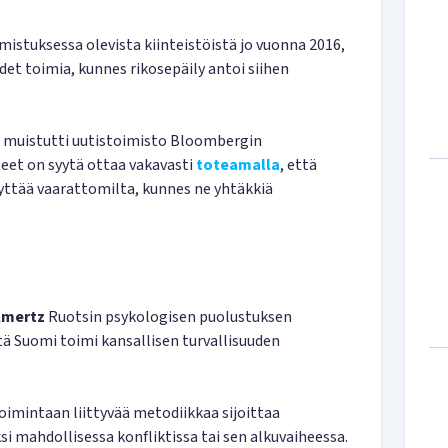
mistuksessa olevista kiinteistöistä jo vuonna 2016,
et toimia, kunnes rikosepäily antoi siihen
muistutti uutistoimisto Bloombergin
teet on syytä ottaa vakavasti
toteamalla
, että
äyttää vaarattomilta, kunnes ne yhtäkkiä
lmertz
Ruotsin psykologisen puolustuksen
tä Suomi toimi kansallisen turvallisuuden
toimintaan liittyvää metodiikkaa sijoittaa
ksi mahdollisessa konfliktissa tai sen alkuvaiheessa.