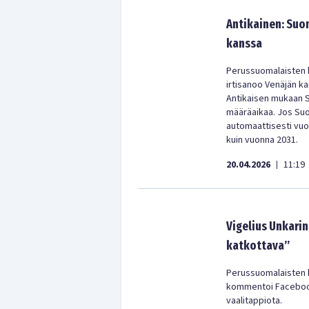
Antikainen: Suo
kanssa
Perussuomalaisten k
irtisanoo Venäjän 
Antikaisen mukaan 
määräaikaa. Jos Suo
automaattisesti vuo
kuin vuonna 2031.
20.04.2026
11:19
|
Vigelius Unkarin
katkottava’’
Perussuomalaisten k
kommentoi Facebook-
vaalitappiota.