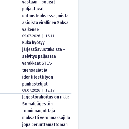
vastaan – poliisit
paljastavat
uutuusteoksessa, mistä
asioista virallinen Saksa
vaikenee
09.07.2026
16:11
|
Kuka hyötyy
järjestöavustuksista –
selvitys paljastaa
varakkaat STEA-
tuensaajat ja
identiteettityön
puuhastelijat
08.07.2026
12:17
|
Järjestörahoitus on rikki:
Somalijärjestön
toiminnanjohtaja
maksatti veronmaksajilla
jopa peruuttamattoman