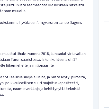
aista juuttunutta asemasotaa ole koskaan ratkaistu
stetaan muualla.
kkouksiamme hyväkseen”, Ingvarsson sanoo Dagens
muuttui lihaksi vuonna 2018, kun sadat virkavallan
tsiaan Turun saaristossa. Iskun kohteena oli 17
lle liikemiehelle ja miljonäärille.
 sotilaallisia suoja-alueita, ja niistä löytyi piirteitä,
yyn: poikkeuksellisen suuri majoituskapasiteetti,
itureita, naamioverkkoja ja kehittynyttä teknistä
oa.