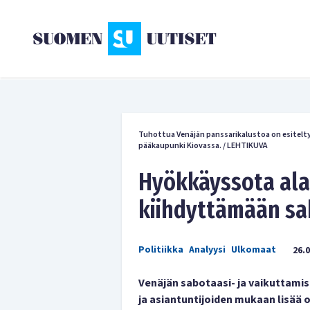
Tuhottua Venäjän panssarikalustoa on esitelty
pääkaupunki Kiovassa.
/
LEHTIKUVA
Hyökkäyssota ala
kiihdyttämään sa
Politiikka
Analyysi
Ulkomaat
26.
Venäjän sabotaasi- ja vaikuttamis
ja asiantuntijoiden mukaan lisää