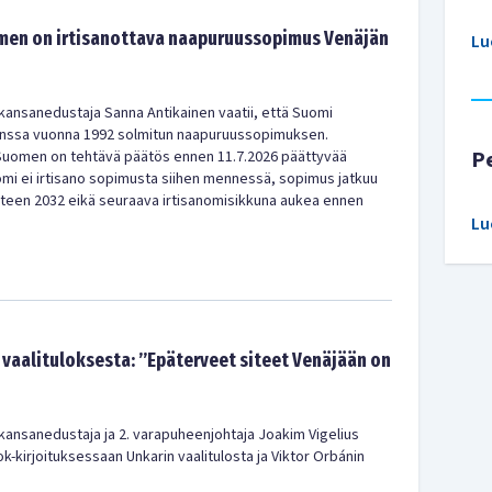
men on irtisanottava naapuruussopimus Venäjän
Lu
ansanedustaja Sanna Antikainen vaatii, että Suomi
kanssa vuonna 1992 solmitun naapuruussopimuksen.
P
Suomen on tehtävä päätös ennen 11.7.2026 päättyvää
mi ei irtisano sopimusta siihen mennessä, sopimus jatkuu
teen 2032 eikä seuraava irtisanomisikkuna aukea ennen
Lu
 vaalituloksesta: ’’Epäterveet siteet Venäjään on
ansanedustaja ja 2. varapuheenjohtaja Joakim Vigelius
kirjoituksessaan Unkarin vaalitulosta ja Viktor Orbánin