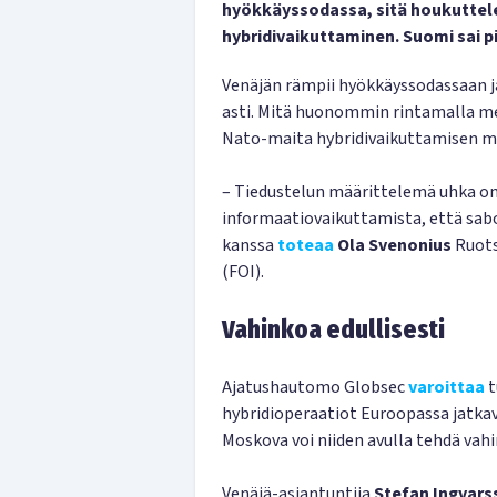
hyökkäyssodassa, sitä houkuttele
hybridivaikuttaminen. Suomi sai 
Venäjän rämpii hyökkäyssodassaan j
asti. Mitä huonommin rintamalla me
Nato-maita hybridivaikuttamisen m
– Tiedustelun määrittelemä uhka on 
informaatiovaikuttamista, että sab
kanssa
toteaa
Ola Svenonius
Ruots
(FOI).
Vahinkoa edullisesti
Ajatushautomo Globsec
varoittaa
t
hybridioperaatiot Euroopassa jatkava
Moskova voi niiden avulla tehdä vahin
Venäjä-asiantuntija
Stefan Ingvars