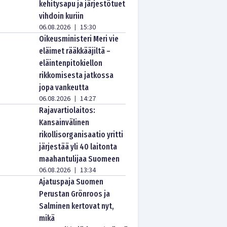
kehitysapu ja järjestötuet
vihdoin kuriin
06.08.2026
15:30
|
Oikeusministeri Meri vie
eläimet rääkkääjiltä –
eläintenpitokiellon
rikkomisesta jatkossa
jopa vankeutta
06.08.2026
14:27
|
Rajavartiolaitos:
Kansainvälinen
rikollisorganisaatio yritti
järjestää yli 40 laitonta
maahantulijaa Suomeen
06.08.2026
13:34
|
Ajatuspaja Suomen
Perustan Grönroos ja
Salminen kertovat nyt,
mikä