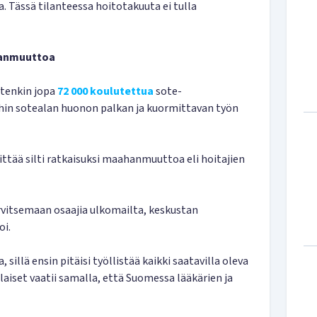
a. Tässä tilanteessa hoitotakuuta ei tulla
ahanmuuttoa
itenkin jopa
72 000 koulutettua
sote-
hin sotealan huonon palkan ja kuormittavan työn
ittää silti ratkaisuksi maahanmuuttoa eli hoitajien
arvitsemaan osaajia ulkomailta, keskustan
oi.
 sillä ensin pitäisi työllistää kaikki saatavilla oleva
iset vaatii samalla, että Suomessa lääkärien ja