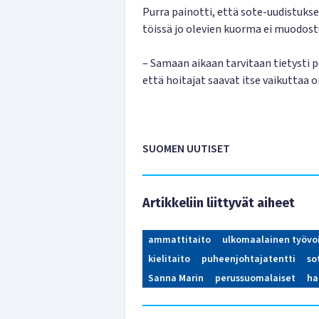
Purra painotti, että sote-uudistukseen
töissä jo olevien kuorma ei muodostui
– Samaan aikaan tarvitaan tietysti p
että hoitajat saavat itse vaikuttaa 
SUOMEN UUTISET
Artikkeliin liittyvät aiheet
ammattitaito
ulkomaalainen työv
kielitaito
puheenjohtajatentti
so
Sanna Marin
perussuomalaiset
ha