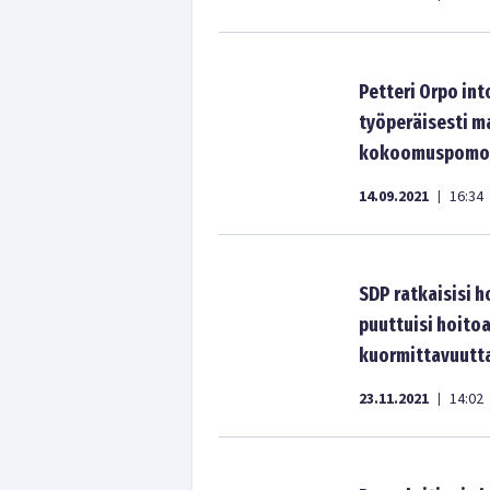
Petteri Orpo int
työperäisesti ma
kokoomuspomon 
14.09.2021
16:34
|
SDP ratkaisisi 
puuttuisi hoitoa
kuormittavuutta 
23.11.2021
14:02
|