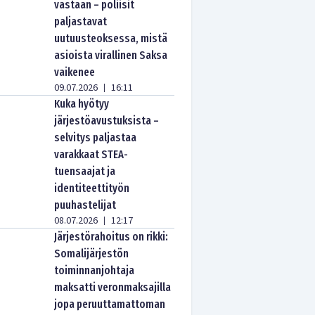
vastaan – poliisit
paljastavat
uutuusteoksessa, mistä
asioista virallinen Saksa
vaikenee
09.07.2026
16:11
|
Kuka hyötyy
järjestöavustuksista –
selvitys paljastaa
varakkaat STEA-
tuensaajat ja
identiteettityön
puuhastelijat
08.07.2026
12:17
|
Järjestörahoitus on rikki:
Somalijärjestön
toiminnanjohtaja
maksatti veronmaksajilla
jopa peruuttamattoman