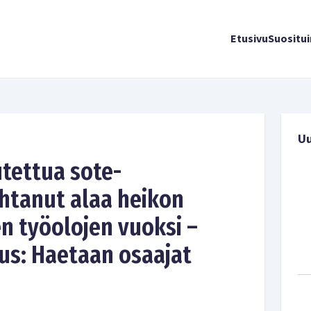
Etusivu
Suositu
U
tettua sote-
ihtanut alaa heikon
n työolojen vuoksi –
us: Haetaan osaajat