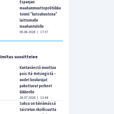
Espanjan
maahanmuuttopolitiikka
toimii ”kutsuhuutona”
laittomalle
maahantulolle
05.08.2026
17:37
|
imitus suosittelee
Kantaväestö muuttaa
pois Itä-Helsingistä –
uudet koulurajat
pakottavat perheet
liikkeelle
28.07.2026
12:44
|
Saksa on häviämässä
taistelun rikollisuutta