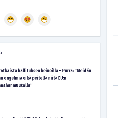
a
ratkaista hallituksen keinoilla – Purra: ”Meidän
an ongelmia eikä peitellä niitä EU:n
 maahanmuutolla”