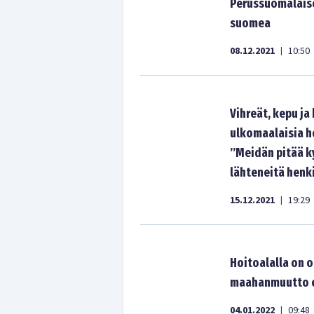
Perussuomalaiset
suomea
08.12.2021
10:50
|
Vihreät, kepu j
ulkomaalaisia h
”Meidän pitää k
lähteneitä henk
15.12.2021
19:29
|
Hoitoalalla on 
maahanmuutto ei
04.01.2022
09:48
|