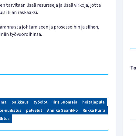
 tarvitaan lisää resursseja ja lisää virkoja, jotta
si liian raskaaksi.
arannusta johtamiseen ja prosesseihin ja siihen,
omiin työvuoroihinsa.
To
oima
palkkaus
työolot
Iiris Suomela
hoitajapula
te-uudistus
palvelut
Annika Saarikko
Riikka Purra
llitus