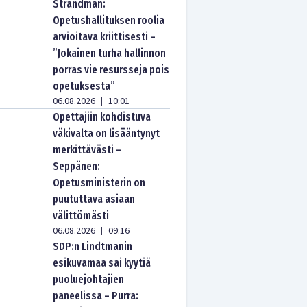
Strandman:
Opetushallituksen roolia
arvioitava kriittisesti –
”Jokainen turha hallinnon
porras vie resursseja pois
opetuksesta”
06.08.2026
10:01
|
Opettajiin kohdistuva
väkivalta on lisääntynyt
merkittävästi –
Seppänen:
Opetusministerin on
puututtava asiaan
välittömästi
06.08.2026
09:16
|
SDP:n Lindtmanin
esikuvamaa sai kyytiä
puoluejohtajien
paneelissa – Purra: