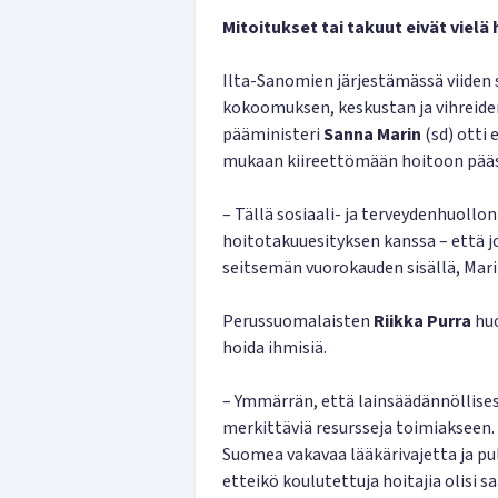
Mitoitukset tai takuut eivät vielä
Ilta-Sanomien järjestämässä viiden
kokoomuksen, keskustan ja vihreiden
pääministeri
Sanna Marin
(sd) otti 
mukaan kiireettömään hoitoon pääsi
– Tällä sosiaali- ja terveydenhuoll
hoitotakuuesityksen kanssa – että j
seitsemän vuorokauden sisällä, Mari
Perussuomalaisten
Riikka Purra
huo
hoida ihmisiä.
– Ymmärrän, että lainsäädännöllisest
merkittäviä resursseja toimiakseen. 
Suomea vakavaa lääkärivajetta ja pula
etteikö koulutettuja hoitajia olisi sa