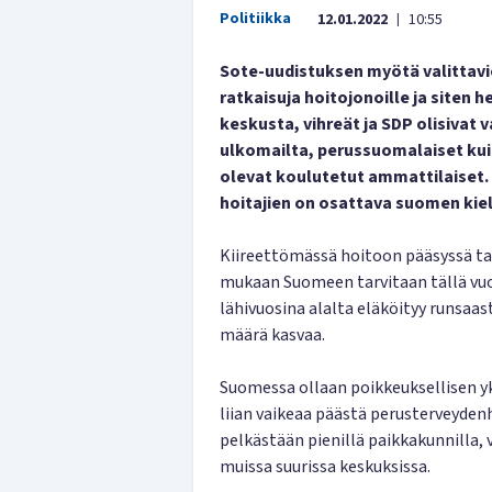
Politiikka
12.01.2022
10:55
|
Sote-uudistuksen myötä valittav
ratkaisuja hoitojonoille ja siten
keskusta, vihreät ja SDP olisivat
ulkomailta, perussuomalaiset kui
olevat koulutetut ammattilaiset.
hoitajien on osattava suomen kiel
Kiireettömässä hoitoon pääsyssä tarv
mukaan Suomeen tarvitaan tällä vuos
lähivuosina alalta eläköityy runsaa
määrä kasvaa.
Suomessa ollaan poikkeuksellisen yks
liian vaikeaa päästä perusterveyde
pelkästään pienillä paikkakunnilla,
muissa suurissa keskuksissa.