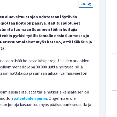
Jaa
ien aluevaltuustojen odotetaan löytävän
 helpottaa hoitoon pääsyä. Hallituspuolueet
 valmiita tuomaan Suomeen töihin hoitajia
tenkin pyrkisi työllistämään ensin Suomessa jo
 Perussuomalaiset myös katsoo, että lääkärin ja
tä.
itaan lisää hoitavia käsipareja. Useiden arvioiden
ikymmenellä jopa 30 000 uutta hoitajaa, sillä
sti ammattilaisia ja samaan aikaan vanhusväestön
imielisiä siitä, että tällä hetkellä kansalaisen on
nhuollon
palveluiden piiriin
. Ongelma ei ole
 vaan jonoja kasaantuu myös pääkaupunkiseudulla ja