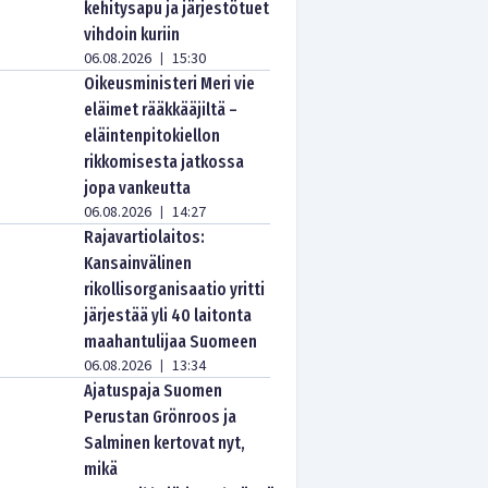
kehitysapu ja järjestötuet
vihdoin kuriin
06.08.2026
15:30
|
Oikeusministeri Meri vie
eläimet rääkkääjiltä –
eläintenpitokiellon
rikkomisesta jatkossa
jopa vankeutta
06.08.2026
14:27
|
Rajavartiolaitos:
Kansainvälinen
rikollisorganisaatio yritti
järjestää yli 40 laitonta
maahantulijaa Suomeen
06.08.2026
13:34
|
Ajatuspaja Suomen
Perustan Grönroos ja
Salminen kertovat nyt,
mikä