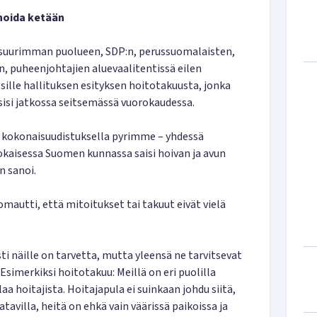
 hoida ketään
 suurimman puolueen, SDP:n, perussuomalaisten,
, puheenjohtajien aluevaalitentissä eilen
esille hallituksen esityksen hoitotakuusta, jonka
si jatkossa seitsemässä vuorokaudessa.
on kokonaisuudistuksella pyrimme – yhdessä
okaisessa Suomen kunnassa saisi hoivan ja avun
n sanoi.
mautti, että mitoitukset tai takuut eivät vielä
i näille on tarvetta, mutta yleensä ne tarvitsevat
Esimerkiksi hoitotakuu: Meillä on eri puolilla
a hoitajista. Hoitajapula ei suinkaan johdu siitä,
atavilla, heitä on ehkä vain väärissä paikoissa ja