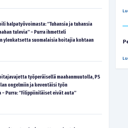
Lu
oili halpatyövoimasta: ”Tuhansia ja tuhansia
ahan tulevia” – Purra ihmetteli
ylenkatsetta suomalaisia hoitajia kohtaan
P
Lu
hoitajavajetta työperäisellä maahanmuutolla, PS
lan ongelmiin ja keventäisi työn
– Purra: ”Filippiiniläiset eivät auta”