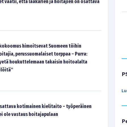
 vaatii, että lääkärien ja hoitajien on osattava
a kokoomus himoitsevat Suomeen töihin
oitajia, perussuomalaiset torppaa – Purra:
yetä houkuttelemaan takaisin hoitoalalta
ilöitä”
P
Lu
osattava kotimainen kielitaito – työperäinen
 ole vastaus hoitajapulaan
P