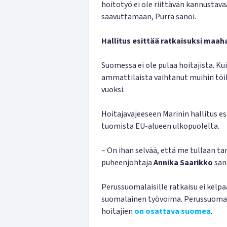
hoitotyö ei ole riittävän kannustava
saavuttamaan, Purra sanoi.
Hallitus esittää ratkaisuksi ma
Suomessa ei ole pulaa hoitajista. Ku
ammattilaista vaihtanut muihin töi
vuoksi.
Hoitajavajeeseen Marinin hallitus es
tuomista EU-alueen ulkopuolelta.
– On ihan selvää, että me tullaan t
puheenjohtaja
Annika Saarikko
san
Perussuomalaisille ratkaisu ei kelpaa,
suomalainen työvoima. Perussuomala
hoitajien
on osattava suomea
.