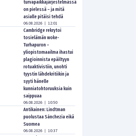
turvapaikkajärjestelmässä
on pielessä – ja mitä
asialle pitäisi tehdä
06.08.2026
12:01
|
Cambridge rekrytoi
tosielämän woke-
Turhapuron –
yliopistomaailma ihastui
plagioinnista epäiltyyn
rotuaktivistiin, unohti
tyystin lähdekritiikin ja
syyti hänelle
kunniatohtoruuksia kuin
saippuaa
06.08.2026
10:50
|
Antikainen: Lindtman
puolustaa Sánchezia eikä
Suomea
06.08.2026
10:37
|