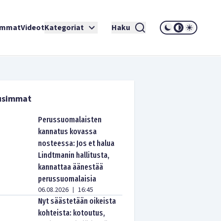
immat
Videot
Kategoriat
Haku
usimmat
Perussuomalaisten
kannatus kovassa
nosteessa: Jos et halua
Lindtmanin hallitusta,
kannattaa äänestää
perussuomalaisia
06.08.2026
16:45
|
Nyt säästetään oikeista
kohteista: kotoutus,