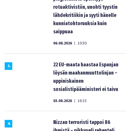
rotuaktivistiin, unohti tyystin
lähdekritiikin ja syyti hänelle
kunniatohtoruuksia kuin
saippuaa
06.08.2026
10:50
|
22 EU-maata haastaa Espanjan
3
.
löysän maahanmuuttolinjan –
uppiniskainen
sosialistipääministeri ei taivu
03.08.2026
16:15
|
Nizzan terroristi tappoi 86
4
.
ihmistä – pikkuveli rehenteli