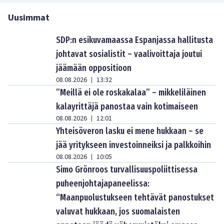
Uusimmat
SDP:n esikuvamaassa Espanjassa hallitusta
johtavat sosialistit – vaalivoittaja joutui
jäämään oppositioon
08.08.2026
13:32
|
”Meillä ei ole roskakalaa” – mikkeliläinen
kalayrittäjä panostaa vain kotimaiseen
08.08.2026
12:01
|
Yhteisöveron lasku ei mene hukkaan – se
jää yritykseen investoinneiksi ja palkkoihin
08.08.2026
10:05
|
Simo Grönroos turvallisuuspoliittisessa
puheenjohtajapaneelissa:
“Maanpuolustukseen tehtävät panostukset
valuvat hukkaan, jos suomalaisten