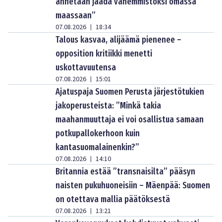
annetaan jäädä vähemmistöksi omassa
maassaan”
07.08.2026
18:34
|
Talous kasvaa, alijäämä pienenee –
opposition kritiikki menetti
uskottavuutensa
07.08.2026
15:01
|
Ajatuspaja Suomen Perusta järjestötukien
jakoperusteista: ”Minkä takia
maahanmuuttaja ei voi osallistua samaan
potkupallokerhoon kuin
kantasuomalainenkin?”
07.08.2026
14:10
|
Britannia estää ”transnaisilta” pääsyn
naisten pukuhuoneisiin – Mäenpää: Suomen
on otettava mallia päätöksestä
07.08.2026
13:21
|