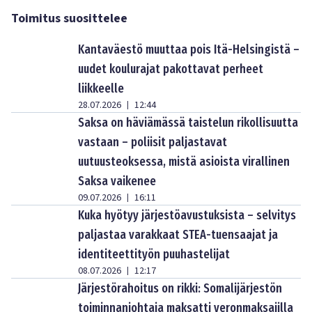
Toimitus suosittelee
Kantaväestö muuttaa pois Itä-Helsingistä –
uudet koulurajat pakottavat perheet
liikkeelle
28.07.2026
12:44
|
Saksa on häviämässä taistelun rikollisuutta
vastaan – poliisit paljastavat
uutuusteoksessa, mistä asioista virallinen
Saksa vaikenee
09.07.2026
16:11
|
Kuka hyötyy järjestöavustuksista – selvitys
paljastaa varakkaat STEA-tuensaajat ja
identiteettityön puuhastelijat
08.07.2026
12:17
|
Järjestörahoitus on rikki: Somalijärjestön
toiminnanjohtaja maksatti veronmaksajilla