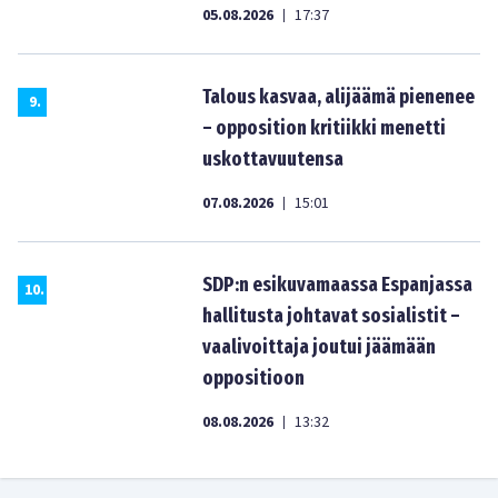
05.08.2026
17:37
|
Talous kasvaa, alijäämä pienenee
9
.
– opposition kritiikki menetti
uskottavuutensa
07.08.2026
15:01
|
SDP:n esikuvamaassa Espanjassa
10
.
hallitusta johtavat sosialistit –
vaalivoittaja joutui jäämään
oppositioon
08.08.2026
13:32
|