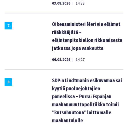
03.08.2026
14:33
|
Oikeusministeri Meri vie eläimet
7
.
rääkkääjiltä –
eläintenpitokiellon rikkomisesta
jatkossa jopa vankeutta
06.08.2026
14:27
|
SDP:n Lindtmanin esikuvamaa sai
8
.
kyytiä puoluejohtajien
paneelissa – Purra: Espanjan
maahanmuuttopolitiikka toimii
”kutsuhuutona” laittomalle
maahantulolle