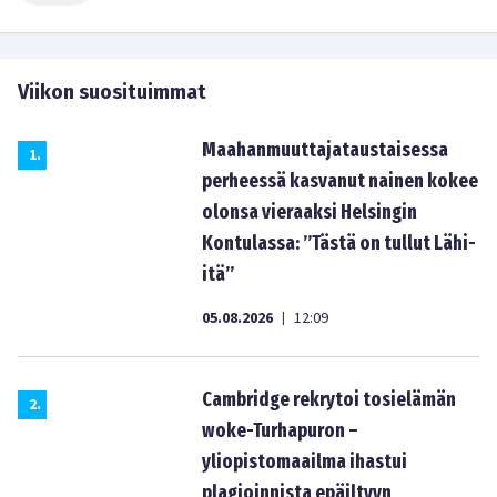
Viikon suosituimmat
Maahanmuuttajataustaisessa
1
.
perheessä kasvanut nainen kokee
olonsa vieraaksi Helsingin
Kontulassa: ”Tästä on tullut Lähi-
itä”
05.08.2026
12:09
|
Cambridge rekrytoi tosielämän
2
.
woke-Turhapuron –
yliopistomaailma ihastui
plagioinnista epäiltyyn