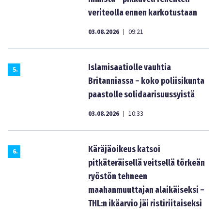
veriteolla ennen karkotustaan
03.08.2026
09:21
|
Islamisaatiolle vauhtia
5
.
Britanniassa – koko poliisikunta
paastolle solidaarisuussyistä
03.08.2026
10:33
|
Käräjäoikeus katsoi
6
.
pitkäteräisellä veitsellä törkeän
ryöstön tehneen
maahanmuuttajan alaikäiseksi –
THL:n ikäarvio jäi ristiriitaiseksi