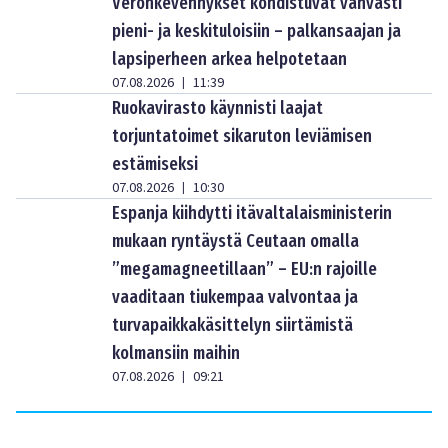
Veronkevennykset kohdistuvat vahvasti
pieni- ja keskituloisiin – palkansaajan ja
lapsiperheen arkea helpotetaan
07.08.2026
11:39
|
Ruokavirasto käynnisti laajat
torjuntatoimet sikaruton leviämisen
estämiseksi
07.08.2026
10:30
|
Espanja kiihdytti itävaltalaisministerin
mukaan ryntäystä Ceutaan omalla
”megamagneetillaan” – EU:n rajoille
vaaditaan tiukempaa valvontaa ja
turvapaikkakäsittelyn siirtämistä
kolmansiin maihin
07.08.2026
09:21
|