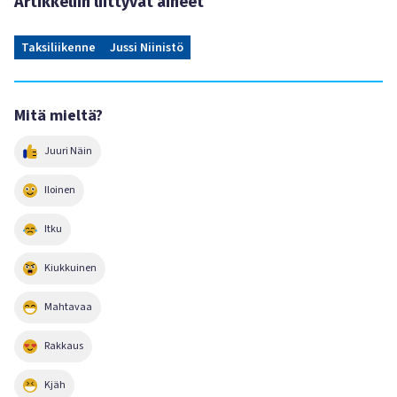
Artikkeliin liittyvät aiheet
Taksiliikenne
Jussi Niinistö
Mitä mieltä?
Juuri Näin
Iloinen
Itku
Kiukkuinen
Mahtavaa
Rakkaus
Kjäh