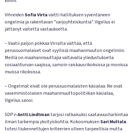
kiinni.
Vihreiden
Sofia Virta
väitti hallituksen syventäneen
ongelmia ja rakentavan ”varjoyhteiskuntia”. Vigelius ei
jättänyt väitettä vastauksetta.
– Vaatii paljon pokkaa Virralta väittää, että
perussuomalaiset ovat syyllisiä maahanmuuton ongelmiin.
Meillä on maahanmuuttajia valtavalla yliedustuksella
sosiaaliturvan saajissa, samoin raiskausrikoksissa ja monissa
muissa rikoksissa.
– Ongelmat eivät ole perussuomalaisten käsialaa. Ne ovat
vasemmistolaisen maahanmuuttopolitiikan käsialaa,
Vigelius sanoi.
SDP:n
Antti Lindtman
tarjosi ratkaisuksi saatavuusharkintaa
ilman tarkempia yksityiskohtia. Kokoomuksen
Sari Multala
totesi tiukennettujen kriteerien olleen tarpeellisia mutta