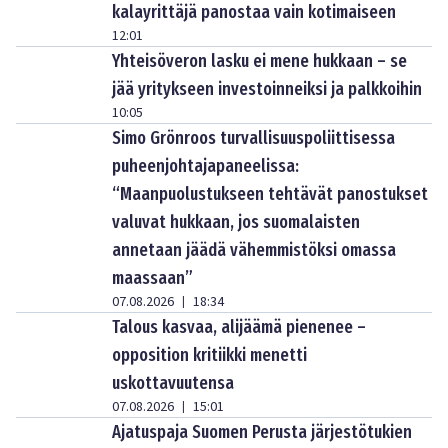
kalayrittäjä panostaa vain kotimaiseen
12:01
Yhteisöveron lasku ei mene hukkaan – se
jää yritykseen investoinneiksi ja palkkoihin
10:05
Simo Grönroos turvallisuuspoliittisessa
puheenjohtajapaneelissa:
“Maanpuolustukseen tehtävät panostukset
valuvat hukkaan, jos suomalaisten
annetaan jäädä vähemmistöksi omassa
maassaan”
07.08.2026
18:34
|
Talous kasvaa, alijäämä pienenee –
opposition kritiikki menetti
uskottavuutensa
07.08.2026
15:01
|
Ajatuspaja Suomen Perusta järjestötukien