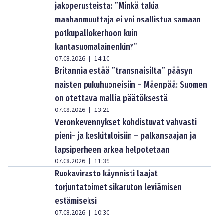
jakoperusteista: ”Minkä takia
maahanmuuttaja ei voi osallistua samaan
potkupallokerhoon kuin
kantasuomalainenkin?”
07.08.2026
14:10
|
Britannia estää ”transnaisilta” pääsyn
naisten pukuhuoneisiin – Mäenpää: Suomen
on otettava mallia päätöksestä
07.08.2026
13:21
|
Veronkevennykset kohdistuvat vahvasti
pieni- ja keskituloisiin – palkansaajan ja
lapsiperheen arkea helpotetaan
07.08.2026
11:39
|
Ruokavirasto käynnisti laajat
torjuntatoimet sikaruton leviämisen
estämiseksi
07.08.2026
10:30
|