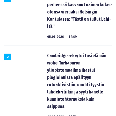
perheessä kasvanut nainen kokee
olonsa vieraaksi Helsingin
Kontulassa: ”Tästä on tullut Lähi-
itä”
05.08.2026
12:09
|
Cambridge rekrytoi tosielämän
2
.
woke-Turhapuron –
yliopistomaailma ihastui
plagioinnista epäiltyyn
rotuaktivistiin, unohti tyystin
lähdekritiikin ja syyti hänelle
kunniatohtoruuksia kuin
saippuaa