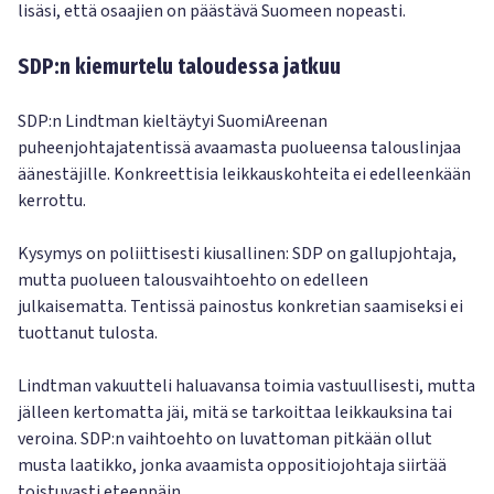
lisäsi, että osaajien on päästävä Suomeen nopeasti.
SDP:n kiemurtelu taloudessa jatkuu
SDP:n Lindtman kieltäytyi SuomiAreenan
puheenjohtajatentissä avaamasta puolueensa talouslinjaa
äänestäjille. Konkreettisia leikkauskohteita ei edelleenkään
kerrottu.
Kysymys on poliittisesti kiusallinen: SDP on gallupjohtaja,
mutta puolueen talousvaihtoehto on edelleen
julkaisematta. Tentissä painostus konkretian saamiseksi ei
tuottanut tulosta.
Lindtman vakuutteli haluavansa toimia vastuullisesti, mutta
jälleen kertomatta jäi, mitä se tarkoittaa leikkauksina tai
veroina. SDP:n vaihtoehto on luvattoman pitkään ollut
musta laatikko, jonka avaamista oppositiojohtaja siirtää
toistuvasti eteenpäin.