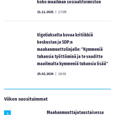
koko maailman sosiaalitoimiston
21.11.2025
17:09
|
Vigeliukselta kovaa kritiikkiä
keskustan ja SDP:n
maahanmuuttolinjalle: ”Kymmeniä
tuhansia työttöminä ja te vaaditte
maailmalta kymmeniä tuhansia lisää”
25.02.2026
18:01
|
Viikon suosituimmat
Maahanmuuttajataustaisessa
1
.