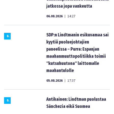
jatkossa jopa vankeutta
06.08.2026
14:27
|
SDP:n Lindtmanin esikuvamaa sai
8
.
kyytiä puoluejohtajien
paneelissa – Purra: Espanjan
maahanmuuttopolitiikka toimii
”kutsuhuutona” laittomalle
maahantulolle
05.08.2026
17:37
|
Antikainen: Lindtman puolustaa
9
.
Sánchezia eikä Suomea