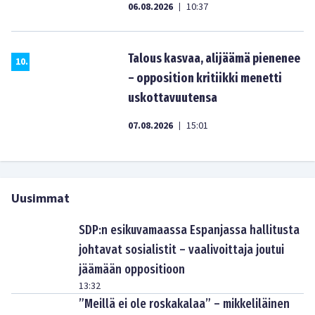
06.08.2026
10:37
|
Talous kasvaa, alijäämä pienenee
10
.
– opposition kritiikki menetti
uskottavuutensa
07.08.2026
15:01
|
Uusimmat
SDP:n esikuvamaassa Espanjassa hallitusta
johtavat sosialistit – vaalivoittaja joutui
jäämään oppositioon
13:32
”Meillä ei ole roskakalaa” – mikkeliläinen