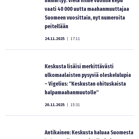
hämärtyy: Vielä viime vuonna kepu
vaati 40 000 uutta maahanmuuttajaa
Suomeen vuosittain, nyt numeroita
peitellään
24.11.2025
17:11
|
Keskusta lisäisi merkittävästi
ulkomaalaisten pysyviä oleskelulupia
– Vigelius: ”Keskustan ohituskaista
halpamaahanmuutolle”
20.11.2025
15:31
|
Antikainen: Keskusta haluaa Suomesta