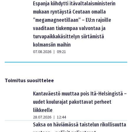
Espanja kiihdytti itävaltalaisministerin
mukaan ryntäystä Ceutaan omalla
”megamagneetillaan” – EU:n rajoille
vaaditaan tiukempaa valvontaa ja
turvapaikkakäsittelyn siirtämistä
kolmansiin maihin
07.08.2026
09:21
|
Toimitus suosittelee
Kantaväestö muuttaa pois Itä-Helsingistä –
uudet koulurajat pakottavat perheet
liikkeelle
28.07.2026
12:44
|
Saksa on häviämässä taistelun rikollisuutta