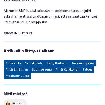
Aiemmin SDP lupasi talousvaihtoehtonsa tulevan julki
syksyllä. Tentissä Lindtman vihjasi, että se saattaa kenties
valmistua joulun kieppeillä.
SUOMEN UUTISET
Artikkeliin liittyvät aiheet
Sofia Virta
Sari Multala
Harry Harkimo
Joakim Vigelius
Antti Lindtman
SuomiAreena
Antti Kaikkonen
talous
maahanmuutto
Mitä mieltä?
Juuri Näin