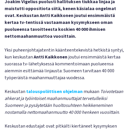
Joakim Vigelius puolusti hallituksen tiukkaa linjaa ja
muistutti oppositiota siitä, kenen käsialaa ongelmat
ovat. Keskustan Antti Kaikkonen joutui ensimmäistä
kertaa tv-tentissä vastaamaan kysymykseen oman
puolueensa tavoitteesta koskien 40 000 ihmisen
nettomaahanmuuttoa vuosittain.
Yksi puheenjohtajatentin käänteentekevistä hetkistä syntyi,
kun keskustan
Antti Kaikkonen
joutui ensimmäistä kertaa
suorassa tv-lähetyksessä kommentoimaan puolueensa
aiemmin esittämää linjausta: Suomeen tarvitaan 40 000
työperäistä maahanmuuttajaa vuodessa.
Keskustan
talouspoliittisen ohjelman
mukaan
Toivotetaan
ahkerat ja työintoiset maahanmuuttajat tervetulleiksi
Suomeen ja pysäytetään huoltosuhteen heikkeneminen
nostamalla nettomaahanmuutto 40 000 henkeen vuosittain
.
Keskustan edustajat ovat pitkälti kiertäneet kysymyksen