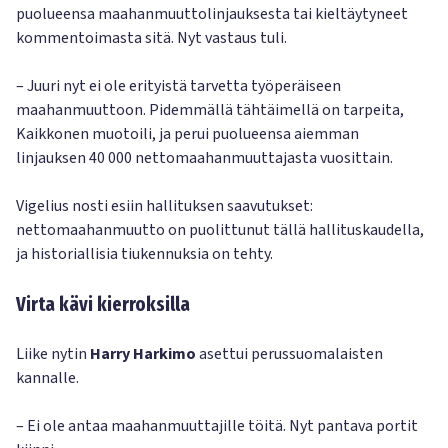
puolueensa maahanmuuttolinjauksesta tai kieltäytyneet
kommentoimasta sitä. Nyt vastaus tuli.
– Juuri nyt ei ole erityistä tarvetta työperäiseen
maahanmuuttoon. Pidemmällä tähtäimellä on tarpeita,
Kaikkonen muotoili, ja perui puolueensa aiemman
linjauksen 40 000 nettomaahanmuuttajasta vuosittain.
Vigelius nosti esiin hallituksen saavutukset:
nettomaahanmuutto on puolittunut tällä hallituskaudella,
ja historiallisia tiukennuksia on tehty.
Virta kävi kierroksilla
Liike nytin
Harry Harkimo
asettui perussuomalaisten
kannalle.
– Ei ole antaa maahanmuuttajille töitä. Nyt pantava portit