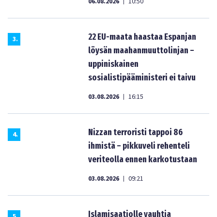
06.08.2026
10:50
|
22 EU-maata haastaa Espanjan
3
.
löysän maahanmuuttolinjan –
uppiniskainen
sosialistipääministeri ei taivu
03.08.2026
16:15
|
Nizzan terroristi tappoi 86
4
.
ihmistä – pikkuveli rehenteli
veriteolla ennen karkotustaan
03.08.2026
09:21
|
Islamisaatiolle vauhtia
5
.