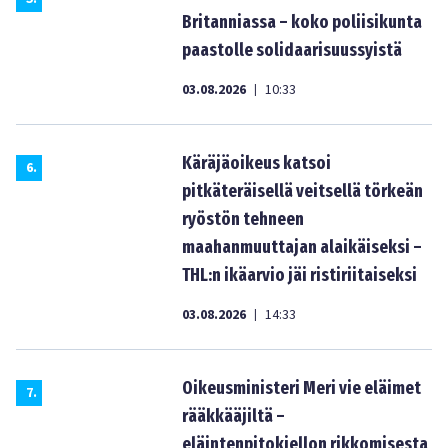
Britanniassa – koko poliisikunta
paastolle solidaarisuussyistä
03.08.2026
10:33
|
Käräjäoikeus katsoi
6
.
pitkäteräisellä veitsellä törkeän
ryöstön tehneen
maahanmuuttajan alaikäiseksi –
THL:n ikäarvio jäi ristiriitaiseksi
03.08.2026
14:33
|
Oikeusministeri Meri vie eläimet
7
.
rääkkääjiltä –
eläintenpitokiellon rikkomisesta