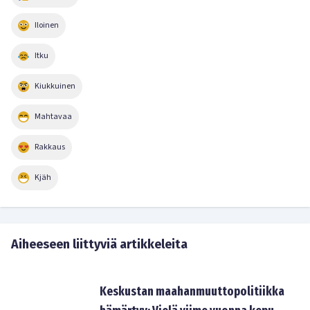
Iloinen
Itku
Kiukkuinen
Mahtavaa
Rakkaus
Kjäh
Aiheeseen liittyviä artikkeleita
Keskustan maahanmuuttopolitiikka