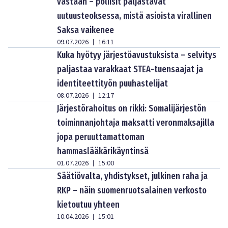
vastaan – poliisit paljastavat
uutuusteoksessa, mistä asioista virallinen
Saksa vaikenee
09.07.2026
16:11
|
Kuka hyötyy järjestöavustuksista – selvitys
paljastaa varakkaat STEA-tuensaajat ja
identiteettityön puuhastelijat
08.07.2026
12:17
|
Järjestörahoitus on rikki: Somalijärjestön
toiminnanjohtaja maksatti veronmaksajilla
jopa peruuttamattoman
hammaslääkärikäyntinsä
01.07.2026
15:00
|
Säätiövalta, yhdistykset, julkinen raha ja
RKP – näin suomenruotsalainen verkosto
kietoutuu yhteen
10.04.2026
15:01
|