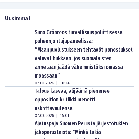
Uusimmat
Simo Grönroos turvallisuuspoliittisessa
puheenjohtajapaneelissa:
“Maanpuolustukseen tehtävät panostukset
valuvat hukkaan, jos suomalaisten
annetaan jäädä vähemmistöksi omassa
maassaan”
07.08.2026
18:34
|
Talous kasvaa, alijäämä pienenee –
opposition kritiikki menetti
uskottavuutensa
07.08.2026
15:01
|
Ajatuspaja Suomen Perusta järjestötukien
jakoperusteista: ”Minkä takia