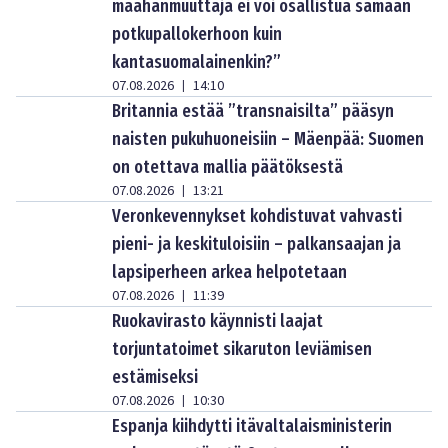
maahanmuuttaja ei voi osallistua samaan
potkupallokerhoon kuin
kantasuomalainenkin?”
07.08.2026
14:10
|
Britannia estää ”transnaisilta” pääsyn
naisten pukuhuoneisiin – Mäenpää: Suomen
on otettava mallia päätöksestä
07.08.2026
13:21
|
Veronkevennykset kohdistuvat vahvasti
pieni- ja keskituloisiin – palkansaajan ja
lapsiperheen arkea helpotetaan
07.08.2026
11:39
|
Ruokavirasto käynnisti laajat
torjuntatoimet sikaruton leviämisen
estämiseksi
07.08.2026
10:30
|
Espanja kiihdytti itävaltalaisministerin