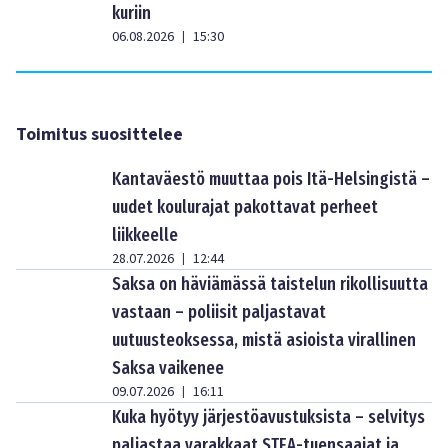
kuriin
06.08.2026
15:30
|
Toimitus suosittelee
Kantaväestö muuttaa pois Itä-Helsingistä –
uudet koulurajat pakottavat perheet
liikkeelle
28.07.2026
12:44
|
Saksa on häviämässä taistelun rikollisuutta
vastaan – poliisit paljastavat
uutuusteoksessa, mistä asioista virallinen
Saksa vaikenee
09.07.2026
16:11
|
Kuka hyötyy järjestöavustuksista – selvitys
paljastaa varakkaat STEA-tuensaajat ja