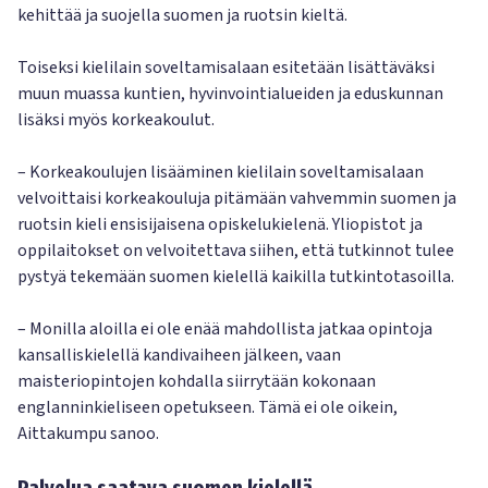
kehittää ja suojella suomen ja ruotsin kieltä.
Toiseksi kielilain soveltamisalaan esitetään lisättäväksi
muun muassa kuntien, hyvinvointialueiden ja eduskunnan
lisäksi myös korkeakoulut.
– Korkeakoulujen lisääminen kielilain soveltamisalaan
velvoittaisi korkeakouluja pitämään vahvemmin suomen ja
ruotsin kieli ensisijaisena opiskelukielenä. Yliopistot ja
oppilaitokset on velvoitettava siihen, että tutkinnot tulee
pystyä tekemään suomen kielellä kaikilla tutkintotasoilla.
– Monilla aloilla ei ole enää mahdollista jatkaa opintoja
kansalliskielellä kandivaiheen jälkeen, vaan
maisteriopintojen kohdalla siirrytään kokonaan
englanninkieliseen opetukseen. Tämä ei ole oikein,
Aittakumpu sanoo.