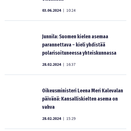
03.06.2024
10:24
|
Junnila: Suomen kielen asemaa
parannettava – kieli yhdistää
polarisoituneessa yhteiskunnassa
28.02.2024
16:37
|
Oikeusministeri Leena Meri Kalevalan
päivänä: Kansalliskielten asema on
vahva
28.02.2024
15:29
|