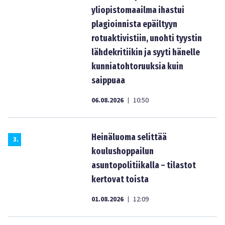
yliopistomaailma ihastui
plagioinnista epäiltyyn
rotuaktivistiin, unohti tyystin
lähdekritiikin ja syyti hänelle
kunniatohtoruuksia kuin
saippuaa
06.08.2026
10:50
|
Heinäluoma selittää
3
.
koulushoppailun
asuntopolitiikalla – tilastot
kertovat toista
01.08.2026
12:09
|