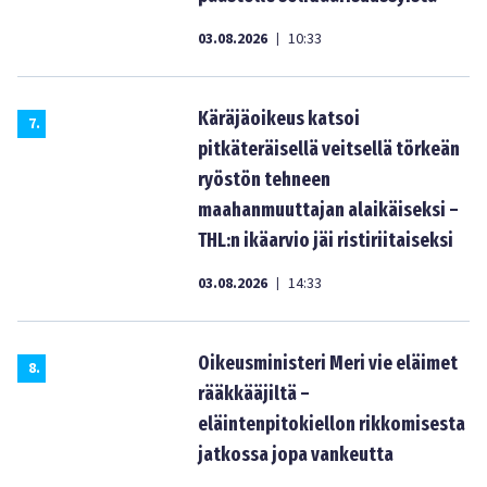
03.08.2026
10:33
|
Käräjäoikeus katsoi
7
.
pitkäteräisellä veitsellä törkeän
ryöstön tehneen
maahanmuuttajan alaikäiseksi –
THL:n ikäarvio jäi ristiriitaiseksi
03.08.2026
14:33
|
Oikeusministeri Meri vie eläimet
8
.
rääkkääjiltä –
eläintenpitokiellon rikkomisesta
jatkossa jopa vankeutta