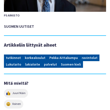
PS ARKISTO
SUOMEN UUTISET
Artikkeliin liittyvät aiheet
tutkinnot
korkeakoulut
Pekka Aittakumpu
ravintolat
Lukutaito
lakialoite
palvelut
Suomen kieli
Mitä mieltä?
Juuri Näin
Iloinen