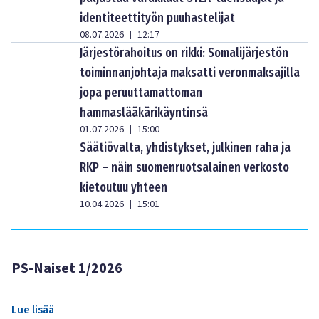
identiteettityön puuhastelijat
08.07.2026
12:17
|
Järjestörahoitus on rikki: Somalijärjestön
toiminnanjohtaja maksatti veronmaksajilla
jopa peruuttamattoman
hammaslääkärikäyntinsä
01.07.2026
15:00
|
Säätiövalta, yhdistykset, julkinen raha ja
RKP – näin suomenruotsalainen verkosto
kietoutuu yhteen
10.04.2026
15:01
|
PS-Naiset 1/2026
Lue lisää