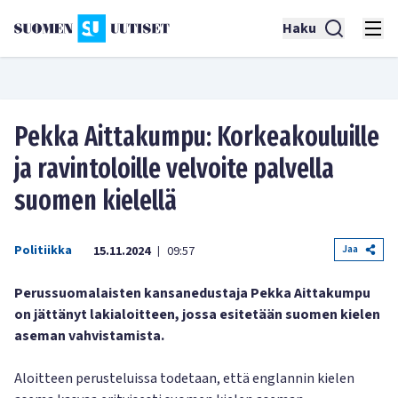
Haku
Pekka Aittakumpu: Korkeakouluille
ja ravintoloille velvoite palvella
suomen kielellä
Politiikka
Jaa
15.11.2024
09:57
|
Perussuomalaisten kansanedustaja Pekka Aittakumpu
on jättänyt lakialoitteen, jossa esitetään suomen kielen
aseman vahvistamista.
Aloitteen perusteluissa todetaan, että englannin kielen