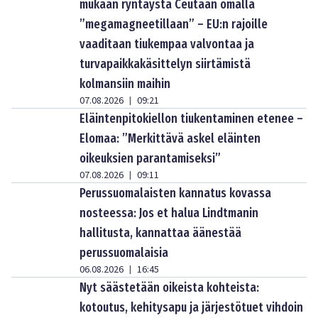
mukaan ryntäystä Ceutaan omalla
”megamagneetillaan” – EU:n rajoille
vaaditaan tiukempaa valvontaa ja
turvapaikkakäsittelyn siirtämistä
kolmansiin maihin
07.08.2026
09:21
|
Eläintenpitokiellon tiukentaminen etenee –
Elomaa: ”Merkittävä askel eläinten
oikeuksien parantamiseksi”
07.08.2026
09:11
|
Perussuomalaisten kannatus kovassa
nosteessa: Jos et halua Lindtmanin
hallitusta, kannattaa äänestää
perussuomalaisia
06.08.2026
16:45
|
Nyt säästetään oikeista kohteista:
kotoutus, kehitysapu ja järjestötuet vihdoin