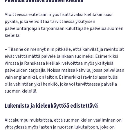
Palvelua saatava suomen kielellä
Aloitteessa esitetään myös lisättäväksi kielilakiin uusi
pykälä, joka velvoittaa tarvittaessa yksityisen
palveluntarjoajan tarjoamaan kuluttajalle palvelua suomen
kielellä.
– Tilanne on mennyt niin pitkälle, että kahvilat ja ravintolat
eivät välttämättä palvele lainkaan suomeksi. Esimerkiksi
Virossa ja Ranskassa kielilaki velvoittaa myös yksityisiä
palveluiden tarjoajia. Noissa maissa kahvila, jossa palvellaan
vain englanniksi, on laiton. Esimerkiksi ravintolassa tulisi
olla vähintään yksi henkilö, joka voi tarvittaessa palvella
suomen kielellä.
Lukemista ja kielenkäyttöä edistettävä
Aittakumpu muistuttaa, että suomen kielen vaaliminen on
yhteydessä myös lasten ja nuorten lukutaitoon, joka on