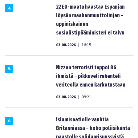
22 EU-maata haastaa Espanjan
4
.
löysän maahanmuuttolinjan –
uppiniskainen
sosialistipääministeri ei taivu
03.08.2026
16:15
|
Nizzan terroristi tappoi 86
5
.
ihmistä – pikkuveli rehenteli
veriteolla ennen karkotustaan
03.08.2026
09:21
|
Islamisaatiolle vauhtia
6
.
Britanniassa – koko poliisikunta
paastolle solidaarisuussyistä