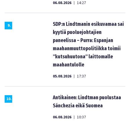
06.08.2026
14:27
|
SDP:n Lindtmanin esikuvamaa sai
9
.
kyytiä puoluejohtajien
paneelissa – Purra: Espanjan
maahanmuuttopolitiikka toimii
”kutsuhuutona” laittomalle
maahantulolle
05.08.2026
17:37
|
Antikainen: Lindtman puolustaa
10
.
Sánchezia eikä Suomea
06.08.2026
10:37
|