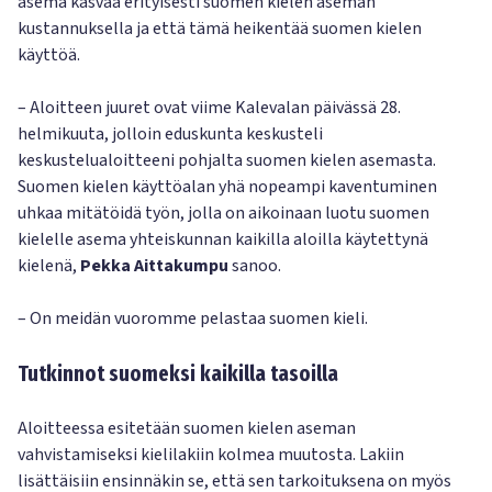
asema kasvaa erityisesti suomen kielen aseman
kustannuksella ja että tämä heikentää suomen kielen
käyttöä.
– Aloitteen juuret ovat viime Kalevalan päivässä 28.
helmikuuta, jolloin eduskunta keskusteli
keskustelualoitteeni pohjalta suomen kielen asemasta.
Suomen kielen käyttöalan yhä nopeampi kaventuminen
uhkaa mitätöidä työn, jolla on aikoinaan luotu suomen
kielelle asema yhteiskunnan kaikilla aloilla käytettynä
kielenä,
Pekka Aittakumpu
sanoo.
– On meidän vuoromme pelastaa suomen kieli.
Tutkinnot suomeksi kaikilla tasoilla
Aloitteessa esitetään suomen kielen aseman
vahvistamiseksi kielilakiin kolmea muutosta. Lakiin
lisättäisiin ensinnäkin se, että sen tarkoituksena on myös