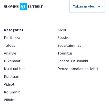
Takaisin ylös
Kategoriat
Sivut
Politiikka
Etusivu
Talous
Suosituimmat
Analyysi
Toimitus
Ulkomaat
Lähetä uutisvinkki
Muut uutiset
Perussuomalainen-lehti
Kulttuuri
Videot
Kolumnit
Viihde