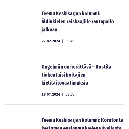
Teemu Keskisarjan kolumni:
Äidinkielen raiskaajille rautapallo
jalkaan
27.02.2024
09:45
|
Ongelmiin on herättävä – Rostila
tiukentaisi hoitajien
kielitaitovaatimuksia
19.07.2024
08:10
|
Teemu Keskisarjan kolumni: Korutonta
kertomaa englannin kielen ylivallasta