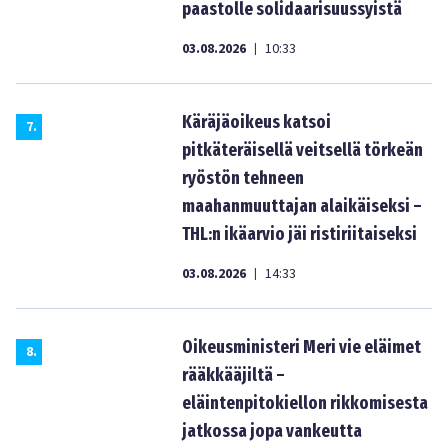
paastolle solidaarisuussyistä
03.08.2026
10:33
|
Käräjäoikeus katsoi
7
.
pitkäteräisellä veitsellä törkeän
ryöstön tehneen
maahanmuuttajan alaikäiseksi –
THL:n ikäarvio jäi ristiriitaiseksi
03.08.2026
14:33
|
Oikeusministeri Meri vie eläimet
8
.
rääkkääjiltä –
eläintenpitokiellon rikkomisesta
jatkossa jopa vankeutta