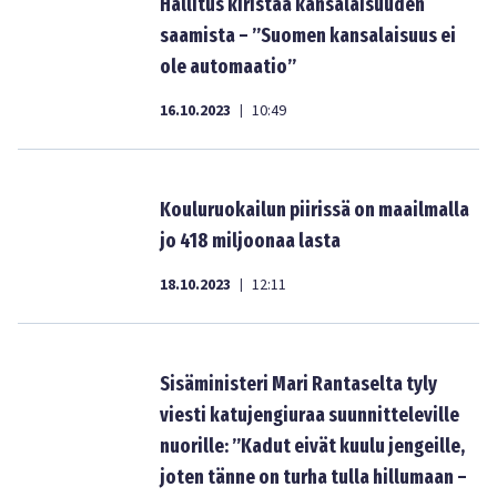
Hallitus kiristää kansalaisuuden
saamista – ”Suomen kansalaisuus ei
ole automaatio”
16.10.2023
10:49
|
Kouluruokailun piirissä on maailmalla
jo 418 miljoonaa lasta
18.10.2023
12:11
|
Sisäministeri Mari Rantaselta tyly
viesti katujengiuraa suunnitteleville
nuorille: ”Kadut eivät kuulu jengeille,
joten tänne on turha tulla hillumaan –