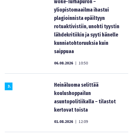
woke-Turhapuron –
yliopistomaailma ihastui
plagioinnista epäiltyyn
rotuaktivistiin, unohti tyystin
lähdekritiikin ja syyti hänelle
kunniatohtoruuksia kuin
saippuaa
06.08.2026
10:50
|
Heinäluoma selittää
3
.
koulushoppailun
asuntopolitiikalla – tilastot
kertovat toista
01.08.2026
12:09
|