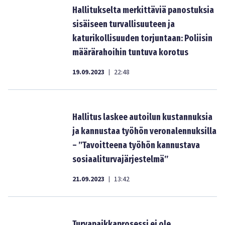
Hallitukselta merkittäviä panostuksia
sisäiseen turvallisuuteen ja
katurikollisuuden torjuntaan: Poliisin
määrärahoihin tuntuva korotus
19.09.2023
22:48
|
Hallitus laskee autoilun kustannuksia
ja kannustaa työhön veronalennuksilla
– ”Tavoitteena työhön kannustava
sosiaaliturvajärjestelmä”
21.09.2023
13:42
|
Turvapaikkaprosessi ei ole