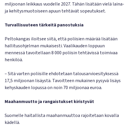
miljoonan leikkaus vuodelle 2027. Tähän lisätään vielä laina-
ja kehitysmuotoiseen apuun tehtävät sopeutukset.
Turvallisuuteen tärkeitä panostuksia
Peltokangas iloitsee siitä, että poliisien määrää lisätään
hallitusohjelman mukaisesti. Vaalikauden loppuun
mennessä tavoitellaan 8 000 poliisin tehtävissä toimivaa
henkilöä.
– Sitä varten poliisille ehdotetaan talousarvioesityksessä
17,5 miljoonan lisäystä. Tavoitteen mukainen pysyvä lisäys
kehyskauden lopussa on noin 70 miljoonaa euroa.
Maahanmuutto ja rangaistukset kiristyvät
Suomelle haitallista maahanmuuttoa rajoitetaan kovalla
kädellä.