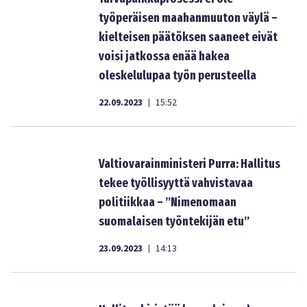
työperäisen maahanmuuton väylä –
kielteisen päätöksen saaneet eivät
voisi jatkossa enää hakea
oleskelulupaa työn perusteella
22.09.2023
15:52
|
Valtiovarainministeri Purra: Hallitus
tekee työllisyyttä vahvistavaa
politiikkaa – ”Nimenomaan
suomalaisen työntekijän etu”
23.09.2023
14:13
|