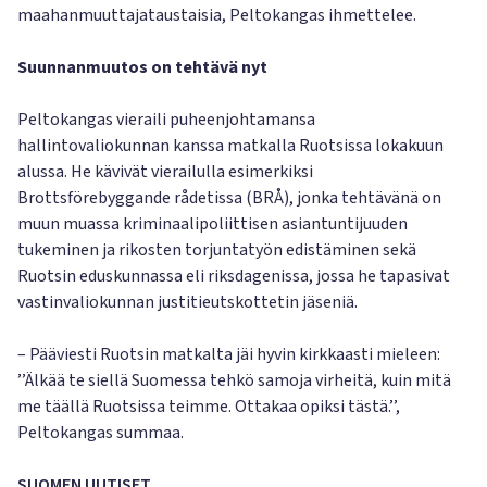
maahanmuuttajataustaisia, Peltokangas ihmettelee.
Suunnanmuutos on tehtävä nyt
Peltokangas vieraili puheenjohtamansa
hallintovaliokunnan kanssa matkalla Ruotsissa lokakuun
alussa. He kävivät vierailulla esimerkiksi
Brottsförebyggande rådetissa (BRÅ), jonka tehtävänä on
muun muassa kriminaalipoliittisen asiantuntijuuden
tukeminen ja rikosten torjuntatyön edistäminen sekä
Ruotsin eduskunnassa eli riksdagenissa, jossa he tapasivat
vastinvaliokunnan justitieutskottetin jäseniä.
– Pääviesti Ruotsin matkalta jäi hyvin kirkkaasti mieleen:
’’Älkää te siellä Suomessa tehkö samoja virheitä, kuin mitä
me täällä Ruotsissa teimme. Ottakaa opiksi tästä.’’,
Peltokangas summaa.
SUOMEN UUTISET