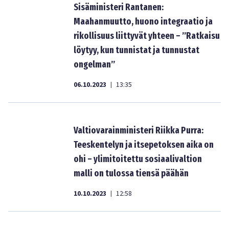
Sisäministeri Rantanen:
Maahanmuutto, huono integraatio ja
rikollisuus liittyvät yhteen – ”Ratkaisu
löytyy, kun tunnistat ja tunnustat
ongelman”
06.10.2023
13:35
|
Valtiovarainministeri Riikka Purra:
Teeskentelyn ja itsepetoksen aika on
ohi – ylimitoitettu sosiaalivaltion
malli on tulossa tiensä päähän
10.10.2023
12:58
|