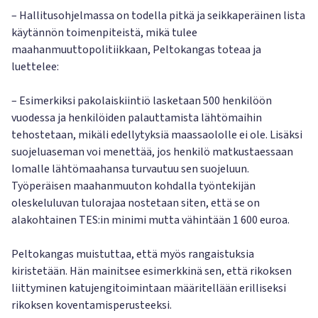
– Hallitusohjelmassa on todella pitkä ja seikkaperäinen lista
käytännön toimenpiteistä, mikä tulee
maahanmuuttopolitiikkaan, Peltokangas toteaa ja
luettelee:
– Esimerkiksi pakolaiskiintiö lasketaan 500 henkilöön
vuodessa ja henkilöiden palauttamista lähtömaihin
tehostetaan, mikäli edellytyksiä maassaololle ei ole. Lisäksi
suojeluaseman voi menettää, jos henkilö matkustaessaan
lomalle lähtömaahansa turvautuu sen suojeluun.
Työperäisen maahanmuuton kohdalla työntekijän
oleskeluluvan tulorajaa nostetaan siten, että se on
alakohtainen TES:in minimi mutta vähintään 1 600 euroa.
Peltokangas muistuttaa, että myös rangaistuksia
kiristetään. Hän mainitsee esimerkkinä sen, että rikoksen
liittyminen katujengitoimintaan määritellään erilliseksi
rikoksen koventamisperusteeksi.