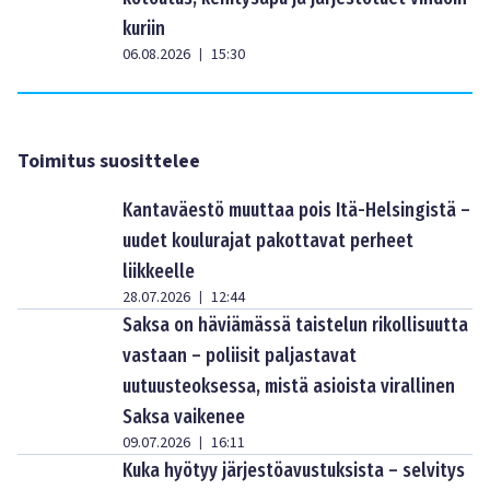
kuriin
06.08.2026
15:30
|
Toimitus suosittelee
Kantaväestö muuttaa pois Itä-Helsingistä –
uudet koulurajat pakottavat perheet
liikkeelle
28.07.2026
12:44
|
Saksa on häviämässä taistelun rikollisuutta
vastaan – poliisit paljastavat
uutuusteoksessa, mistä asioista virallinen
Saksa vaikenee
09.07.2026
16:11
|
Kuka hyötyy järjestöavustuksista – selvitys