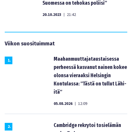
Suomessa on tehokas poliisi”
20.10.2023
21:42
|
Viikon suosituimmat
Maahanmuuttajataustaisessa
1
.
perheessä kasvanut nainen kokee
olonsa vieraaksi Helsingin
Kontulassa: ”Tästä on tullut Lähi-
itä”
05.08.2026
12:09
|
Cambridge rekrytoi tosielämän
2
.