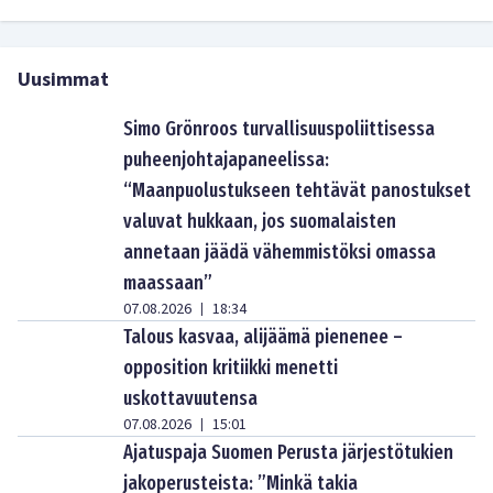
Uusimmat
Simo Grönroos turvallisuuspoliittisessa
puheenjohtajapaneelissa:
“Maanpuolustukseen tehtävät panostukset
valuvat hukkaan, jos suomalaisten
annetaan jäädä vähemmistöksi omassa
maassaan”
07.08.2026
18:34
|
Talous kasvaa, alijäämä pienenee –
opposition kritiikki menetti
uskottavuutensa
07.08.2026
15:01
|
Ajatuspaja Suomen Perusta järjestötukien
jakoperusteista: ”Minkä takia