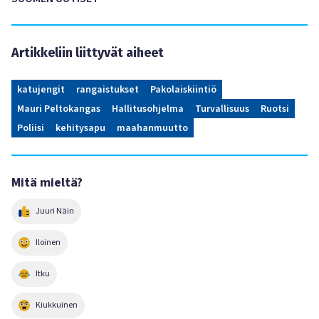
Artikkeliin liittyvät aiheet
katujengit
rangaistukset
Pakolaiskiintiö
Mauri Peltokangas
Hallitusohjelma
Turvallisuus
Ruotsi
Poliisi
kehitysapu
maahanmuutto
Mitä mieltä?
Juuri Näin
Iloinen
Itku
Kiukkuinen