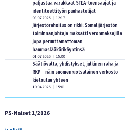
paljastaa varakkaat STEA-tuensaajat ja
identiteettityön puuhastelijat
08.07.2026
12:17
|
Järjestörahoitus on rikki: Somalijärjestön
toiminnanjohtaja maksatti veronmaksajilla
jopa peruuttamattoman
hammaslääkärikäyntinsä
01.07.2026
15:00
|
Säätiövalta, yhdistykset, julkinen raha ja
RKP – näin suomenruotsalainen verkosto
kietoutuu yhteen
10.04.2026
15:01
|
PS-Naiset 1/2026