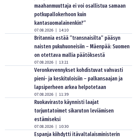
maahanmuuttaja ei voi osallistua samaan
potkupallokerhoon kuin
kantasuomalainenkin?”
07.08.2026
14:10
|
Britannia estää ”transnaisilta” pääsyn
naisten pukuhuoneisiin – Mäenpää: Suomen
on otettava mallia päätöksestä
07.08.2026
13:21
|
Veronkevennykset kohdistuvat vahvasti
pieni- ja keskituloisiin – palkansaajan ja
lapsiperheen arkea helpotetaan
07.08.2026
11:39
|
Ruokavirasto käynnisti laajat
torjuntatoimet sikaruton leviämisen
estämiseksi
07.08.2026
10:30
|
Espanja kiihdytti itävaltalaisministerin