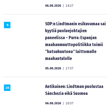
06.08.2026
14:27
|
SDP:n Lindtmanin esikuvamaa sai
9
.
kyytiä puoluejohtajien
paneelissa – Purra: Espanjan
maahanmuuttopolitiikka toimii
”kutsuhuutona” laittomalle
maahantulolle
05.08.2026
17:37
|
Antikainen: Lindtman puolustaa
10
.
Sánchezia eikä Suomea
06.08.2026
10:37
|