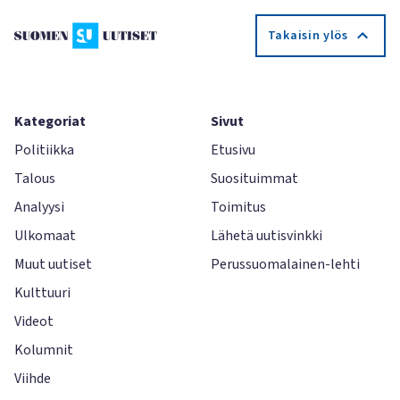
Takaisin ylös
Kategoriat
Sivut
Politiikka
Etusivu
Talous
Suosituimmat
Analyysi
Toimitus
Ulkomaat
Lähetä uutisvinkki
Muut uutiset
Perussuomalainen-lehti
Kulttuuri
Videot
Kolumnit
Viihde