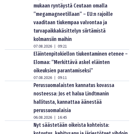
mukaan ryntäystä Ceutaan omalla
”megamagneetillaan” – EU:n rajoille
vaaditaan tiukempaa valvontaa ja
turvapaikkakäsittelyn siirtämistä
kolmansiin maihin
07.08.2026
09:21
|
Eläintenpitokiellon tiukentaminen etenee –
Elomaa: ”Merkittävä askel eläinten
oikeuksien parantamiseksi”
07.08.2026
09:11
|
Perussuomalaisten kannatus kovassa
nosteessa: Jos et halua Lindtmanin
hallitusta, kannattaa äänestää
perussuomalaisia
06.08.2026
16:45
|
Nyt säästetään oikeista kohteista:
kotoutus, kehitysapu ja järjestötuet vihdoin