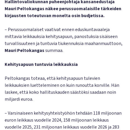
Hallintovaliokunnan puheenjohtaja kansanedustaja
Mauri Peltokangas näkee perussuomalaisille tärkeiden
kirjausten toteutuvan monelta osin budjetissa.
– Perussuomalaiset vaativat ennen eduskuntavaaleja
mittavia leikkauksia kehitysapuun, panostuksia sisäiseen
turvallisuuteen ja tuntuvia tiukennuksia maahanmuuttoon,
Mauri Peltokangas
summaa.
Kehitysapuun tuntuvia leikkauksia
Peltokangas toteaa, että kehitysapuun tulevien
leikkauksien luetteleminen on kuin runoutta korville. Hän
laskee, että koko hallituskauden säästöksi saadaan noin
miljardi euroa.
– Varsinaiseen kehitysyhteistyöhön tehdään 118 miljoonan
euron leikkaus vuodelle 2024, 158 miljoonan leikkaus
vuodelle 2025, 231 miljoonan leikkaus vuodelle 2026 ja 283