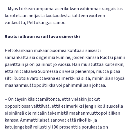
– Myös törkeän ampuma-aserikoksen vähimmäisrangaistus
korotetaan neljästä kuukaudesta kahteen vuoteen
vankeutta, Peltokangas sanoo.
Ruotsi olkoon varoittava esimerkki
Peltokankaan mukaan Suomea kohtaa sisäisesti
samankaltaisia ongelmia kuin ne, joiden kanssa Ruotsi painii
päivittäin ja on paininut jo vuosia. Hän muistuttaa kuitenkin,
että mittakaava Suomessa on vielä pienempi, mutta pitää
silti Ruotsia varoittavana esimerkkinä siitä, mihin liian löysä
maahanmuuttopolitiikka voi pahimmillaan johtaa.
– On täysin käsittämätöntä, että vieläkin jotkut
oppositiossa väittävät, että esimerkiksi jengirikollisuudella
ei sinänsä ole mitään tekemistä maahanmuuttopolitiikan
kanssa. Ammattilaiset sanovat että rikollis- ja
katujengeissä reilusti yli 90 prosenttia porukasta on