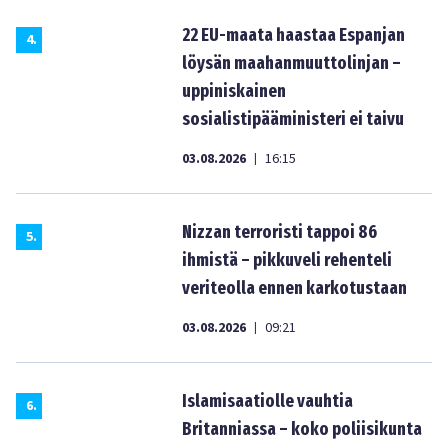
22 EU-maata haastaa Espanjan
4
.
löysän maahanmuuttolinjan –
uppiniskainen
sosialistipääministeri ei taivu
03.08.2026
16:15
|
Nizzan terroristi tappoi 86
5
.
ihmistä – pikkuveli rehenteli
veriteolla ennen karkotustaan
03.08.2026
09:21
|
Islamisaatiolle vauhtia
6
.
Britanniassa – koko poliisikunta