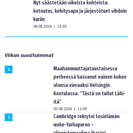
Nyt säästetään oikeista kohteista:
kotoutus, kehitysapu ja järjestötuet vihdoin
kuriin
06.08.2026
15:30
|
Viikon suosituimmat
Maahanmuuttajataustaisessa
1
.
perheessä kasvanut nainen kokee
olonsa vieraaksi Helsingin
Kontulassa: ”Tästä on tullut Lähi-
itä”
05.08.2026
12:09
|
Cambridge rekrytoi tosielämän
2
.
woke-Turhapuron –