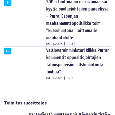
SDP:n Lindtmanin esikuvamaa sai
9
.
kyytiä puoluejohtajien paneelissa
– Purra: Espanjan
maahanmuuttopolitiikka toimii
”kutsuhuutona” laittomalle
maahantulolle
05.08.2026
17:37
|
Valtiovarainministeri Riikka Purran
10
.
kommentit oppositiojohtajien
talouspuheisiin: ”Uskomatonta
tuubaa”
04.08.2026
12:21
|
Toimitus suosittelee
Kantaväestö muuttaa pois Itä-Helsingistä –