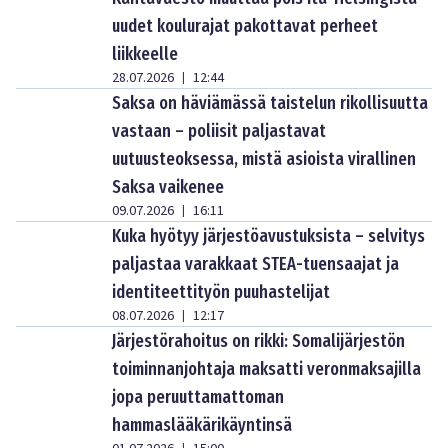
uudet koulurajat pakottavat perheet
liikkeelle
28.07.2026
12:44
|
Saksa on häviämässä taistelun rikollisuutta
vastaan – poliisit paljastavat
uutuusteoksessa, mistä asioista virallinen
Saksa vaikenee
09.07.2026
16:11
|
Kuka hyötyy järjestöavustuksista – selvitys
paljastaa varakkaat STEA-tuensaajat ja
identiteettityön puuhastelijat
08.07.2026
12:17
|
Järjestörahoitus on rikki: Somalijärjestön
toiminnanjohtaja maksatti veronmaksajilla
jopa peruuttamattoman
hammaslääkärikäyntinsä