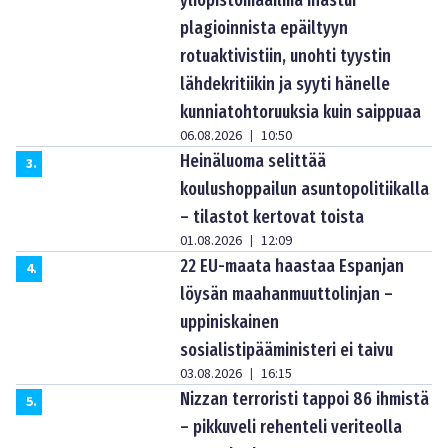
yliopistomaailma ihastui
plagioinnista epäiltyyn
rotuaktivistiin, unohti tyystin
lähdekritiikin ja syyti hänelle
kunniatohtoruuksia kuin saippuaa
06.08.2026
10:50
|
Heinäluoma selittää
3
.
koulushoppailun asuntopolitiikalla
– tilastot kertovat toista
01.08.2026
12:09
|
22 EU-maata haastaa Espanjan
4
.
löysän maahanmuuttolinjan –
uppiniskainen
sosialistipääministeri ei taivu
03.08.2026
16:15
|
Nizzan terroristi tappoi 86 ihmistä
5
.
– pikkuveli rehenteli veriteolla