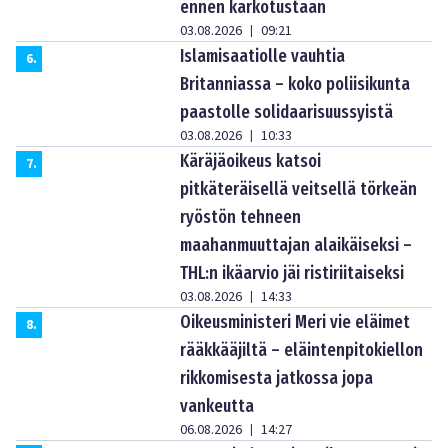
ennen karkotustaan
03.08.2026
09:21
|
Islamisaatiolle vauhtia
6
.
Britanniassa – koko poliisikunta
paastolle solidaarisuussyistä
03.08.2026
10:33
|
Käräjäoikeus katsoi
7
.
pitkäteräisellä veitsellä törkeän
ryöstön tehneen
maahanmuuttajan alaikäiseksi –
THL:n ikäarvio jäi ristiriitaiseksi
03.08.2026
14:33
|
Oikeusministeri Meri vie eläimet
8
.
rääkkääjiltä – eläintenpitokiellon
rikkomisesta jatkossa jopa
vankeutta
06.08.2026
14:27
|