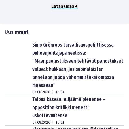
Lataa lisää +
Uusimmat
Simo Grönroos turvallisuuspoliittisessa
puheenjohtajapaneelissa:
“Maanpuolustukseen tehtävät panostukset
valuvat hukkaan, jos suomalaisten
annetaan jäädä vähemmistöksi omassa
maassaan”
07.08.2026
18:34
|
Talous kasvaa, alijäämä pienenee –
opposition kritiikki menetti
uskottavuutensa
07.08.2026
15:01
|