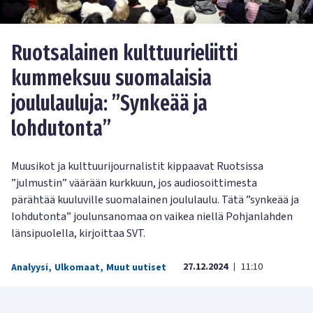
Ruotsalainen kulttuurieliitti
kummeksuu suomalaisia
joululauluja: ”Synkeää ja
lohdutonta”
Muusikot ja kulttuurijournalistit kippaavat Ruotsissa
”julmustin” väärään kurkkuun, jos audiosoittimesta
pärähtää kuuluville suomalainen joululaulu. Tätä ”synkeää ja
lohdutonta” joulunsanomaa on vaikea niellä Pohjanlahden
länsipuolella, kirjoittaa SVT.
27.12.2024
11:10
Analyysi
,
Ulkomaat
,
Muut uutiset
|