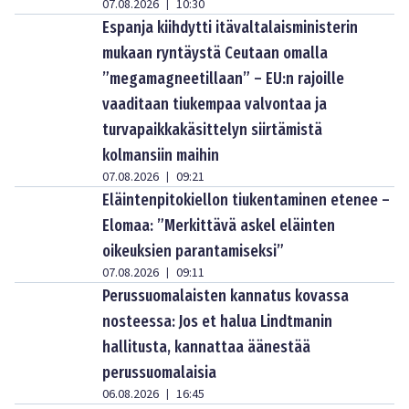
07.08.2026
10:30
|
Espanja kiihdytti itävaltalaisministerin
mukaan ryntäystä Ceutaan omalla
”megamagneetillaan” – EU:n rajoille
vaaditaan tiukempaa valvontaa ja
turvapaikkakäsittelyn siirtämistä
kolmansiin maihin
07.08.2026
09:21
|
Eläintenpitokiellon tiukentaminen etenee –
Elomaa: ”Merkittävä askel eläinten
oikeuksien parantamiseksi”
07.08.2026
09:11
|
Perussuomalaisten kannatus kovassa
nosteessa: Jos et halua Lindtmanin
hallitusta, kannattaa äänestää
perussuomalaisia
06.08.2026
16:45
|