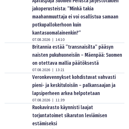
Ajatuspaja Suomen Perusta järjestötukien
jakoperusteista: ”Minkä takia
maahanmuuttaja ei voi osallistua samaan
potkupallokerhoon kuin
kantasuomalainenkin?”
07.08.2026
14:10
|
Britannia estää ”transnaisilta” pääsyn
naisten pukuhuoneisiin – Mäenpää: Suomen
on otettava mallia päätöksestä
07.08.2026
13:21
|
Veronkevennykset kohdistuvat vahvasti
pieni- ja keskituloisiin – palkansaajan ja
lapsiperheen arkea helpotetaan
07.08.2026
11:39
|
Ruokavirasto käynnisti laajat
torjuntatoimet sikaruton leviämisen
estämiseksi