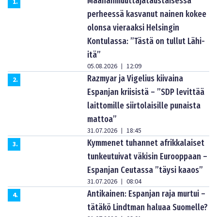
Maahanmuuttajataustaisessa
1
.
perheessä kasvanut nainen kokee
olonsa vieraaksi Helsingin
Kontulassa: ”Tästä on tullut Lähi-
itä”
05.08.2026
12:09
|
Razmyar ja Vigelius kiivaina
2
.
Espanjan kriisistä – ”SDP levittää
laittomille siirtolaisille punaista
mattoa”
31.07.2026
18:45
|
Kymmenet tuhannet afrikkalaiset
3
.
tunkeutuivat väkisin Eurooppaan –
Espanjan Ceutassa ”täysi kaaos”
31.07.2026
08:04
|
Antikainen: Espanjan raja murtui –
4
.
tätäkö Lindtman haluaa Suomelle?