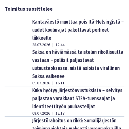
Toimitus suosittelee
Kantaväestö muuttaa pois Itä-Helsingistä –
uudet koulurajat pakottavat perheet
liikkeelle
28.07.2026
12:44
|
Saksa on häviämässä taistelun rikollisuutta
vastaan – poliisit paljastavat
uutuusteoksessa, mistä asioista virallinen
Saksa vaikenee
09.07.2026
16:11
|
Kuka hyötyy järjestöavustuksista – selvitys
paljastaa varakkaat STEA-tuensaajat ja
identiteettityön puuhastelijat
08.07.2026
12:17
|
Järjestörahoitus on rikki: Somalijärjestön
toiminnanjohtaja maksatti veronmaksajilla