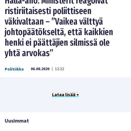
Halla-aho: Ministerit reagoivat
ristiriitaisesti poliittiseen
väkivaltaan – ”Vaikea välttyä
johtopäätökseltä, että kaikkien
henki ei päättäjien silmissä ole
yhtä arvokas”
06.08.2020
12:22
Politiikka
|
Lataa lisää +
Uusimmat