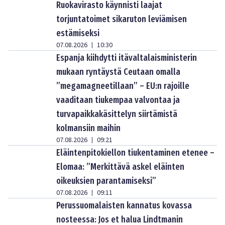
Ruokavirasto käynnisti laajat
torjuntatoimet sikaruton leviämisen
estämiseksi
07.08.2026
10:30
|
Espanja kiihdytti itävaltalaisministerin
mukaan ryntäystä Ceutaan omalla
”megamagneetillaan” – EU:n rajoille
vaaditaan tiukempaa valvontaa ja
turvapaikkakäsittelyn siirtämistä
kolmansiin maihin
07.08.2026
09:21
|
Eläintenpitokiellon tiukentaminen etenee –
Elomaa: ”Merkittävä askel eläinten
oikeuksien parantamiseksi”
07.08.2026
09:11
|
Perussuomalaisten kannatus kovassa
nosteessa: Jos et halua Lindtmanin