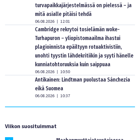
turvapaikkajärjestelmässä on pielessä – ja
mitä asialle pitäisi tehdä
06.08.2026
12:01
|
Cambridge rekrytoi tosielämän woke-
Turhapuron – yliopistomaailma ihastui
plagioinnista epäiltyyn rotuaktivistiin,
unohti tyystin lähdekritiikin ja syyti hänelle
kunniatohtoruuksia kuin saippuaa
06.08.2026
10:50
|
Antikainen: Lindtman puolustaa Sánchezia
eikä Suomea
06.08.2026
10:37
|
Viikon suosituimmat