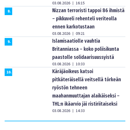
03.08.2026
16:15
|
Nizzan terroristi tappoi 86 ihmistä
8
.
– pikkuveli rehenteli veriteolla
ennen karkotustaan
03.08.2026
09:21
|
Islamisaatiolle vauhtia
9
.
Britanniassa – koko poliisikunta
paastolle solidaarisuussyistä
03.08.2026
10:33
|
Käräjäoikeus katsoi
10
.
pitkäteräisellä veitsellä törkeän
ryöstön tehneen
maahanmuuttajan alaikäiseksi –
THL:n ikäarvio jäi ristiriitaiseksi
03.08.2026
14:33
|