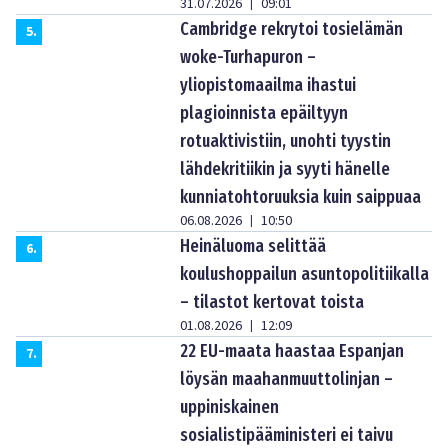
31.07.2026
09:01
|
Cambridge rekrytoi tosielämän
5
.
woke-Turhapuron –
yliopistomaailma ihastui
plagioinnista epäiltyyn
rotuaktivistiin, unohti tyystin
lähdekritiikin ja syyti hänelle
kunniatohtoruuksia kuin saippuaa
06.08.2026
10:50
|
Heinäluoma selittää
6
.
koulushoppailun asuntopolitiikalla
– tilastot kertovat toista
01.08.2026
12:09
|
22 EU-maata haastaa Espanjan
7
.
löysän maahanmuuttolinjan –
uppiniskainen
sosialistipääministeri ei taivu