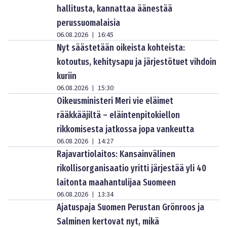
hallitusta, kannattaa äänestää
perussuomalaisia
06.08.2026
16:45
|
Nyt säästetään oikeista kohteista:
kotoutus, kehitysapu ja järjestötuet vihdoin
kuriin
06.08.2026
15:30
|
Oikeusministeri Meri vie eläimet
rääkkääjiltä – eläintenpitokiellon
rikkomisesta jatkossa jopa vankeutta
06.08.2026
14:27
|
Rajavartiolaitos: Kansainvälinen
rikollisorganisaatio yritti järjestää yli 40
laitonta maahantulijaa Suomeen
06.08.2026
13:34
|
Ajatuspaja Suomen Perustan Grönroos ja
Salminen kertovat nyt, mikä