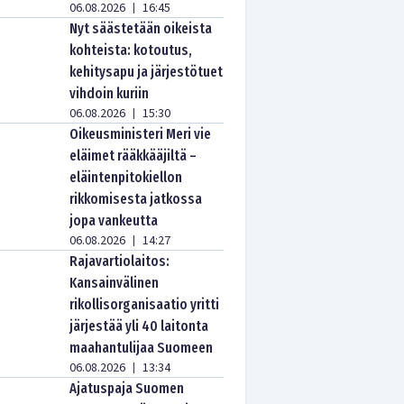
06.08.2026
16:45
|
Nyt säästetään oikeista
kohteista: kotoutus,
kehitysapu ja järjestötuet
vihdoin kuriin
06.08.2026
15:30
|
Oikeusministeri Meri vie
eläimet rääkkääjiltä –
eläintenpitokiellon
rikkomisesta jatkossa
jopa vankeutta
06.08.2026
14:27
|
Rajavartiolaitos:
Kansainvälinen
rikollisorganisaatio yritti
järjestää yli 40 laitonta
maahantulijaa Suomeen
06.08.2026
13:34
|
Ajatuspaja Suomen