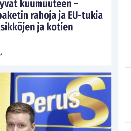
tyvät kuumuuteen –
aketin rahoja ja EU-tukia
sikköjen ja kotien
16