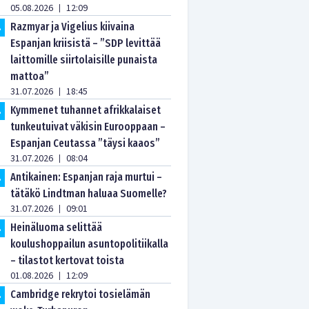
05.08.2026
12:09
|
Razmyar ja Vigelius kiivaina
.
Espanjan kriisistä – ”SDP levittää
laittomille siirtolaisille punaista
mattoa”
31.07.2026
18:45
|
Kymmenet tuhannet afrikkalaiset
.
tunkeutuivat väkisin Eurooppaan –
Espanjan Ceutassa ”täysi kaaos”
31.07.2026
08:04
|
Antikainen: Espanjan raja murtui –
.
tätäkö Lindtman haluaa Suomelle?
31.07.2026
09:01
|
Heinäluoma selittää
.
koulushoppailun asuntopolitiikalla
– tilastot kertovat toista
01.08.2026
12:09
|
Cambridge rekrytoi tosielämän
.