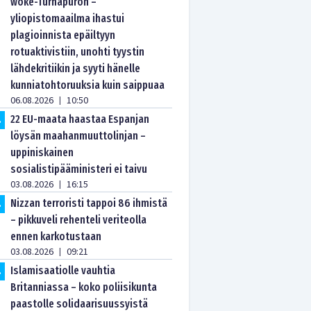
woke-Turhapuron –
yliopistomaailma ihastui
plagioinnista epäiltyyn
rotuaktivistiin, unohti tyystin
lähdekritiikin ja syyti hänelle
kunniatohtoruuksia kuin saippuaa
06.08.2026
10:50
|
22 EU-maata haastaa Espanjan
.
löysän maahanmuuttolinjan –
uppiniskainen
sosialistipääministeri ei taivu
03.08.2026
16:15
|
Nizzan terroristi tappoi 86 ihmistä
.
– pikkuveli rehenteli veriteolla
ennen karkotustaan
03.08.2026
09:21
|
Islamisaatiolle vauhtia
.
Britanniassa – koko poliisikunta
paastolle solidaarisuussyistä