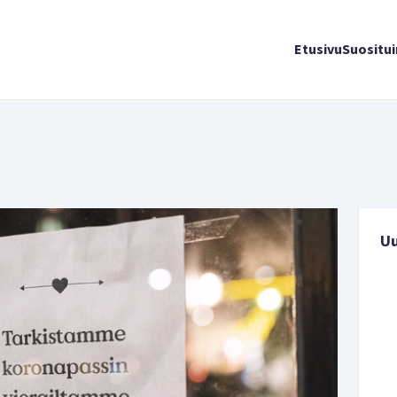
Etusivu
Suositu
U