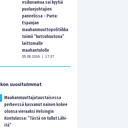
esikuvamaa sai kyytiä
puoluejohtajien
paneelissa – Purra:
Espanjan
maahanmuuttopolitiikka
toimii ”kutsuhuutona”
laittomalle
maahantulolle
05.08.2026
17:37
|
ikon suosituimmat
Maahanmuuttajataustaisessa
.
perheessä kasvanut nainen kokee
olonsa vieraaksi Helsingin
Kontulassa: ”Tästä on tullut Lähi-
itä”