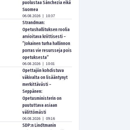
puolustaa Sánchezia eikä
Suomea
06.08.2026
10:37
|
Strandman:
Opetushallituksen roolia
arvioitava kriittisesti –
”Jokainen turha hallinnon
porras vie resursseja pois
opetuksesta”
06.08.2026
10:01
|
Opettajiin kohdistuva
väkivalta on lisääntynyt
merkittävästi –
Seppänen:
Opetusministerin on
puututtava asiaan
välittömästi
06.08.2026
09:16
|
SDP:n Lindtmanin