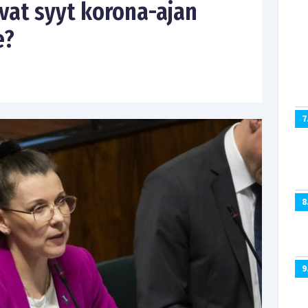
vat syyt korona-ajan
e?
7
8
9