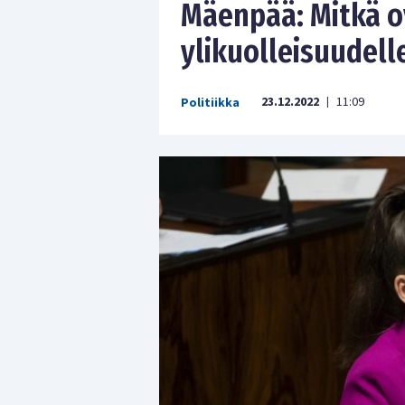
Mäenpää: Mitkä o
ylikuolleisuudell
23.12.2022
11:09
Politiikka
|