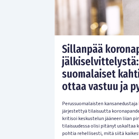
Sillanpää koron
jälkiselvittelystä
suomalaiset kahtia
ottaa vastuu ja p
Perussuomalaisten kansanedustaja P
järjestettyä tilaisuutta koronapan
kritisoi keskustelun jääneen liian pi
tilaisuudessa olisi pitänyt uskaltaa
pohtia rehellisesti, mitä siitä kaikes