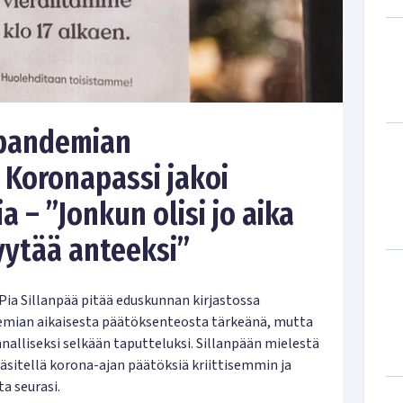
apandemian
: Koronapassi jakoi
 – ”Jonkun olisi jo aika
yytää anteeksi”
ia Sillanpää pitää eduskunnan kirjastossa
demian aikaisesta päätöksenteosta tärkeänä, mutta
nnalliseksi selkään taputteluksi. Sillanpään mielestä
 käsitellä korona-ajan päätöksiä kriittisemmin ja
ta seurasi.