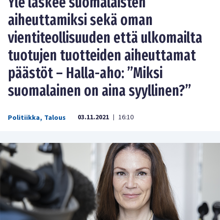
Yle laskee suomalaisten
aiheuttamiksi sekä oman
vientiteollisuuden että ulkomailta
tuotujen tuotteiden aiheuttamat
päästöt – Halla-aho: ”Miksi
suomalainen on aina syyllinen?”
03.11.2021
16:10
Politiikka
,
Talous
|