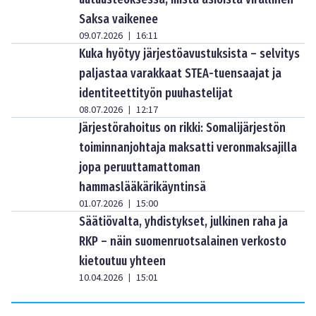
Saksa vaikenee
09.07.2026
16:11
|
Kuka hyötyy järjestöavustuksista – selvitys
paljastaa varakkaat STEA-tuensaajat ja
identiteettityön puuhastelijat
08.07.2026
12:17
|
Järjestörahoitus on rikki: Somalijärjestön
toiminnanjohtaja maksatti veronmaksajilla
jopa peruuttamattoman
hammaslääkärikäyntinsä
01.07.2026
15:00
|
Säätiövalta, yhdistykset, julkinen raha ja
RKP – näin suomenruotsalainen verkosto
kietoutuu yhteen
10.04.2026
15:01
|