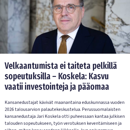
Velkaantumista ei taiteta pelkillä
sopeutuksilla – Koskela: Kasvu
vaatii investointeja ja pääomaa
Kansanedustajat kävivät maanantaina eduskunnassa vuoden
2026 talousarvion palautekeskustelua. Perussuomalaisten
kansanedustaja Jari Koskela otti puheessaan kantaa julkisen
talouden sopeutukseen, työn verotuksen keventämiseen ja