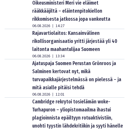
Oikeusministeri Meri vie eläimet
rääkkääjiltä – eläintenpitokiellon
rikkomisesta jatkossa jopa vankeutta
06.08.2026
14:27
|
Rajavartiolaitos: Kansainvälinen
rikollisorganisaatio yritti järjestää yli 40
laitonta maahantulijaa Suomeen
06.08.2026
13:34
|
Ajatuspaja Suomen Perustan Grönroos ja
Salminen kertovat nyt, mikä
turvapaikkajärjestelmässä on pielessä – ja
mitä asialle pitäisi tehdä
06.08.2026
12:01
|
Cambridge rekrytoi tosielämän woke-
Turhapuron – yliopistomaailma ihastui
plagioinnista epäiltyyn rotuaktivistiin,
unohti tyystin lähdekritiikin ja syyti hänelle