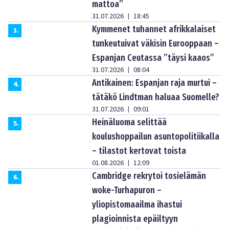
mattoa”
31.07.2026
18:45
|
Kymmenet tuhannet afrikkalaiset
3
.
tunkeutuivat väkisin Eurooppaan –
Espanjan Ceutassa ”täysi kaaos”
31.07.2026
08:04
|
Antikainen: Espanjan raja murtui –
4
.
tätäkö Lindtman haluaa Suomelle?
31.07.2026
09:01
|
Heinäluoma selittää
5
.
koulushoppailun asuntopolitiikalla
– tilastot kertovat toista
01.08.2026
12:09
|
Cambridge rekrytoi tosielämän
6
.
woke-Turhapuron –
yliopistomaailma ihastui
plagioinnista epäiltyyn