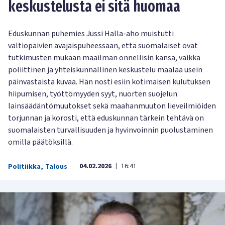
keskustelusta ei sitä huomaa
Eduskunnan puhemies Jussi Halla-aho muistutti
valtiopäivien avajaispuheessaan, että suomalaiset ovat
tutkimusten mukaan maailman onnellisin kansa, vaikka
poliittinen ja yhteiskunnallinen keskustelu maalaa usein
päinvastaista kuvaa. Hän nosti esiin kotimaisen kulutuksen
hiipumisen, työttömyyden syyt, nuorten suojelun
lainsäädäntömuutokset sekä maahanmuuton lieveilmiöiden
torjunnan ja korosti, että eduskunnan tärkein tehtävä on
suomalaisten turvallisuuden ja hyvinvoinnin puolustaminen
omilla päätöksillä.
04.02.2026
16:41
Politiikka
,
Talous
|