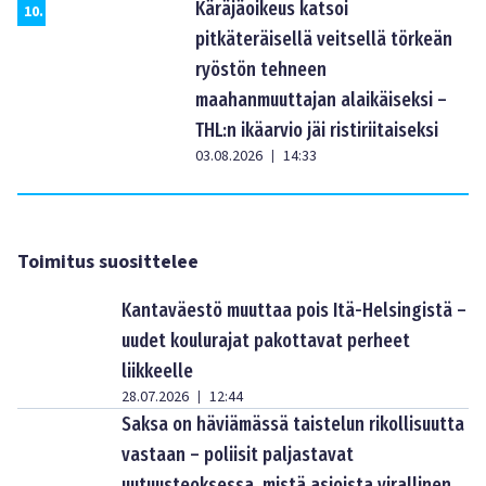
Käräjäoikeus katsoi
10
.
pitkäteräisellä veitsellä törkeän
ryöstön tehneen
maahanmuuttajan alaikäiseksi –
THL:n ikäarvio jäi ristiriitaiseksi
03.08.2026
14:33
|
Toimitus suosittelee
Kantaväestö muuttaa pois Itä-Helsingistä –
uudet koulurajat pakottavat perheet
liikkeelle
28.07.2026
12:44
|
Saksa on häviämässä taistelun rikollisuutta
vastaan – poliisit paljastavat
uutuusteoksessa, mistä asioista virallinen