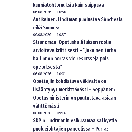
kunniatohtoruuksia kuin saippuaa
06.08.2026
10:50
|
Antikainen: Lindtman puolustaa Sánchezia
eikä Suomea
06.08.2026
10:37
|
Strandman: Opetushallituksen roolia
arvioitava kriittisesti – ”Jokainen turha
hallinnon porras vie resursseja pois
opetuksesta”
06.08.2026
10:01
|
Opettajiin kohdistuva väkivalta on
lisääntynyt merkittävästi – Seppänen:
Opetusministerin on puututtava asiaan
välittömästi
06.08.2026
09:16
|
SDP:n Lindtmanin esikuvamaa sai kyytiä
puoluejohtajien paneelissa – Purra: