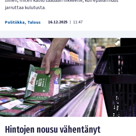
siihen, miten kasvu saadaan liikkeelle, kun epävarmuus
jarruttaa kulutusta.
16.12.2025
11:47
Politiikka
,
Talous
|
Hintojen nousu vähentänyt