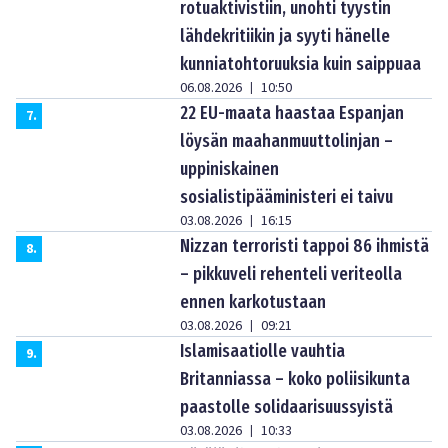
rotuaktivistiin, unohti tyystin
lähdekritiikin ja syyti hänelle
kunniatohtoruuksia kuin saippuaa
06.08.2026
10:50
|
22 EU-maata haastaa Espanjan
7
.
löysän maahanmuuttolinjan –
uppiniskainen
sosialistipääministeri ei taivu
03.08.2026
16:15
|
Nizzan terroristi tappoi 86 ihmistä
8
.
– pikkuveli rehenteli veriteolla
ennen karkotustaan
03.08.2026
09:21
|
Islamisaatiolle vauhtia
9
.
Britanniassa – koko poliisikunta
paastolle solidaarisuussyistä
03.08.2026
10:33
|