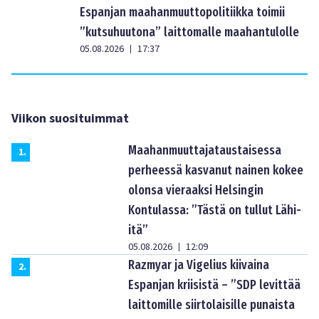
Espanjan maahanmuuttopolitiikka toimii
”kutsuhuutona” laittomalle maahantulolle
05.08.2026
17:37
|
Viikon suosituimmat
Maahanmuuttajataustaisessa
1
.
perheessä kasvanut nainen kokee
olonsa vieraaksi Helsingin
Kontulassa: ”Tästä on tullut Lähi-
itä”
05.08.2026
12:09
|
Razmyar ja Vigelius kiivaina
2
.
Espanjan kriisistä – ”SDP levittää
laittomille siirtolaisille punaista