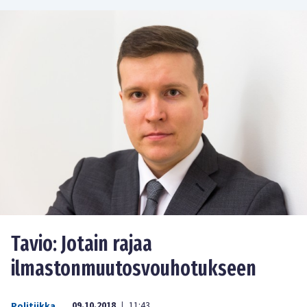
Tavio: Jotain rajaa
ilmastonmuutosvouhotukseen
09.10.2018
11:43
Politiikka
|