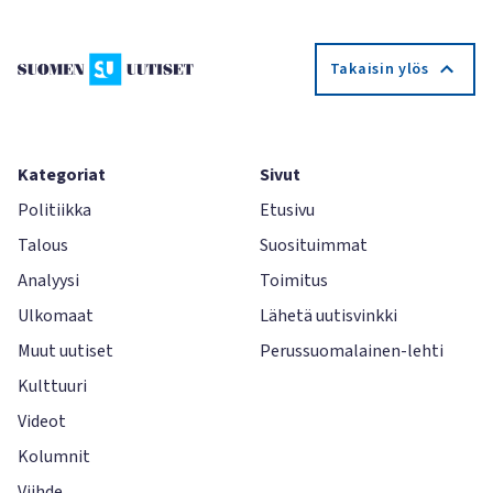
Takaisin ylös
Kategoriat
Sivut
Politiikka
Etusivu
Talous
Suosituimmat
Analyysi
Toimitus
Ulkomaat
Lähetä uutisvinkki
Muut uutiset
Perussuomalainen-lehti
Kulttuuri
Videot
Kolumnit
Viihde