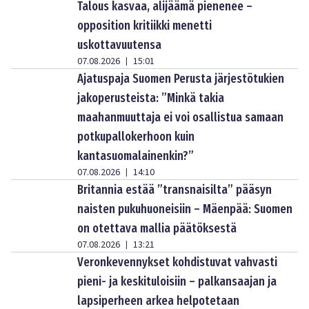
Talous kasvaa, alijäämä pienenee –
opposition kritiikki menetti
uskottavuutensa
07.08.2026
15:01
|
Ajatuspaja Suomen Perusta järjestötukien
jakoperusteista: ”Minkä takia
maahanmuuttaja ei voi osallistua samaan
potkupallokerhoon kuin
kantasuomalainenkin?”
07.08.2026
14:10
|
Britannia estää ”transnaisilta” pääsyn
naisten pukuhuoneisiin – Mäenpää: Suomen
on otettava mallia päätöksestä
07.08.2026
13:21
|
Veronkevennykset kohdistuvat vahvasti
pieni- ja keskituloisiin – palkansaajan ja
lapsiperheen arkea helpotetaan