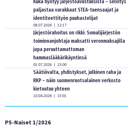
Kuka hyötyy järjestöavustuksista – selvitys
paljastaa varakkaat STEA-tuensaajat ja
identiteettityön puuhastelijat
08.07.2026
12:17
|
Järjestörahoitus on rikki: Somalijärjestön
toiminnanjohtaja maksatti veronmaksajilla
jopa peruuttamattoman
hammaslääkärikäyntinsä
01.07.2026
15:00
|
Säätiövalta, yhdistykset, julkinen raha ja
RKP – näin suomenruotsalainen verkosto
kietoutuu yhteen
10.04.2026
15:01
|
PS-Naiset 1/2026