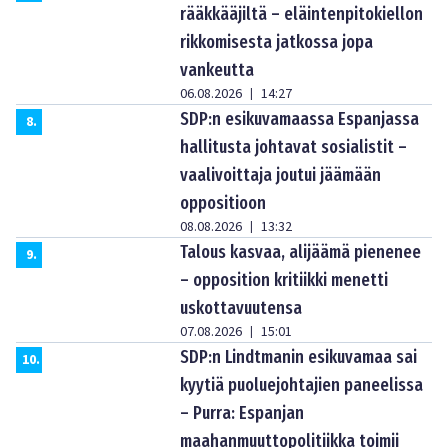
rääkkääjiltä – eläintenpitokiellon
rikkomisesta jatkossa jopa
vankeutta
06.08.2026
14:27
|
SDP:n esikuvamaassa Espanjassa
8
.
hallitusta johtavat sosialistit –
vaalivoittaja joutui jäämään
oppositioon
08.08.2026
13:32
|
Talous kasvaa, alijäämä pienenee
9
.
– opposition kritiikki menetti
uskottavuutensa
07.08.2026
15:01
|
SDP:n Lindtmanin esikuvamaa sai
10
.
kyytiä puoluejohtajien paneelissa
– Purra: Espanjan
maahanmuuttopolitiikka toimii