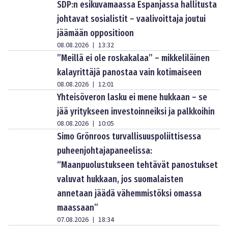
SDP:n esikuvamaassa Espanjassa hallitusta
johtavat sosialistit – vaalivoittaja joutui
jäämään oppositioon
08.08.2026
13:32
|
”Meillä ei ole roskakalaa” – mikkeliläinen
kalayrittäjä panostaa vain kotimaiseen
08.08.2026
12:01
|
Yhteisöveron lasku ei mene hukkaan – se
jää yritykseen investoinneiksi ja palkkoihin
08.08.2026
10:05
|
Simo Grönroos turvallisuuspoliittisessa
puheenjohtajapaneelissa:
“Maanpuolustukseen tehtävät panostukset
valuvat hukkaan, jos suomalaisten
annetaan jäädä vähemmistöksi omassa
maassaan”
07.08.2026
18:34
|