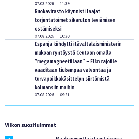
07.08.2026
11:39
|
Ruokavirasto käynnisti laajat
torjuntatoimet sikaruton leviämisen
estämiseksi
07.08.2026
10:30
|
Espanja kiihdytti itävaltalaisministerin
mukaan ryntäystä Ceutaan omalla
”megamagneetillaan” – EU:n rajoille
vaaditaan tiukempaa valvontaa ja
turvapaikkakäsittelyn siirtämistä
kolmansiin maihin
07.08.2026
09:21
|
Viikon suosituimmat
Maahanmuuttajataustaisessa