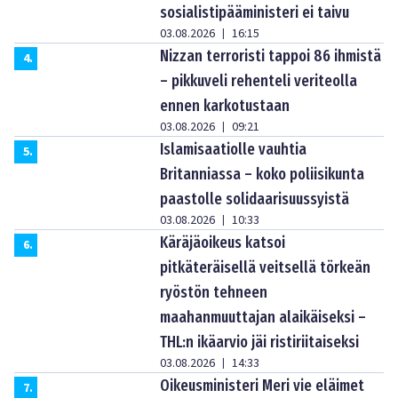
sosialistipääministeri ei taivu
03.08.2026
16:15
|
Nizzan terroristi tappoi 86 ihmistä
4
.
– pikkuveli rehenteli veriteolla
ennen karkotustaan
03.08.2026
09:21
|
Islamisaatiolle vauhtia
5
.
Britanniassa – koko poliisikunta
paastolle solidaarisuussyistä
03.08.2026
10:33
|
Käräjäoikeus katsoi
6
.
pitkäteräisellä veitsellä törkeän
ryöstön tehneen
maahanmuuttajan alaikäiseksi –
THL:n ikäarvio jäi ristiriitaiseksi
03.08.2026
14:33
|
Oikeusministeri Meri vie eläimet
7
.