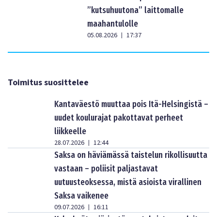
”kutsuhuutona” laittomalle
maahantulolle
05.08.2026
17:37
|
Toimitus suosittelee
Kantaväestö muuttaa pois Itä-Helsingistä –
uudet koulurajat pakottavat perheet
liikkeelle
28.07.2026
12:44
|
Saksa on häviämässä taistelun rikollisuutta
vastaan – poliisit paljastavat
uutuusteoksessa, mistä asioista virallinen
Saksa vaikenee
09.07.2026
16:11
|