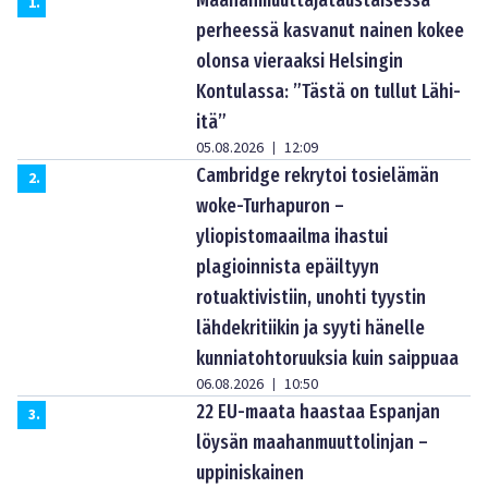
1
.
perheessä kasvanut nainen kokee
olonsa vieraaksi Helsingin
Kontulassa: ”Tästä on tullut Lähi-
itä”
05.08.2026
12:09
|
Cambridge rekrytoi tosielämän
2
.
woke-Turhapuron –
yliopistomaailma ihastui
plagioinnista epäiltyyn
rotuaktivistiin, unohti tyystin
lähdekritiikin ja syyti hänelle
kunniatohtoruuksia kuin saippuaa
06.08.2026
10:50
|
22 EU-maata haastaa Espanjan
3
.
löysän maahanmuuttolinjan –
uppiniskainen