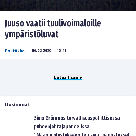
Juuso vaatii tuulivoimaloille
ympäristöluvat
06.02.2020
18:41
Politiikka
|
Lataa lisää +
Uusimmat
Simo Grönroos turvallisuuspoliittisessa
puheenjohtajapaneelissa:
“Maanpuolustukseen tehtävät panostukset