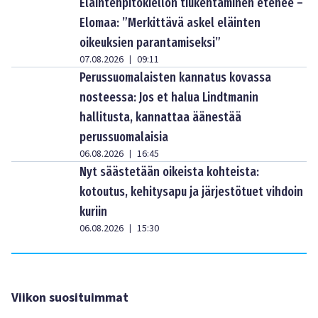
Eläintenpitokiellon tiukentaminen etenee –
Elomaa: ”Merkittävä askel eläinten
oikeuksien parantamiseksi”
07.08.2026
09:11
|
Perussuomalaisten kannatus kovassa
nosteessa: Jos et halua Lindtmanin
hallitusta, kannattaa äänestää
perussuomalaisia
06.08.2026
16:45
|
Nyt säästetään oikeista kohteista:
kotoutus, kehitysapu ja järjestötuet vihdoin
kuriin
06.08.2026
15:30
|
Viikon suosituimmat