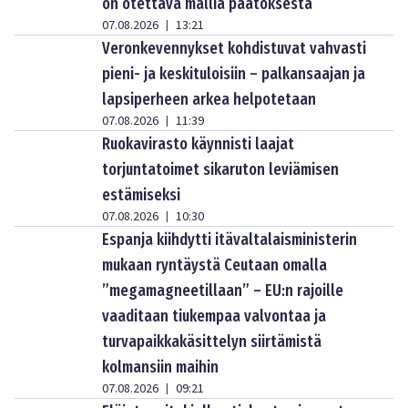
on otettava mallia päätöksestä
07.08.2026
13:21
|
Veronkevennykset kohdistuvat vahvasti
pieni- ja keskituloisiin – palkansaajan ja
lapsiperheen arkea helpotetaan
07.08.2026
11:39
|
Ruokavirasto käynnisti laajat
torjuntatoimet sikaruton leviämisen
estämiseksi
07.08.2026
10:30
|
Espanja kiihdytti itävaltalaisministerin
mukaan ryntäystä Ceutaan omalla
”megamagneetillaan” – EU:n rajoille
vaaditaan tiukempaa valvontaa ja
turvapaikkakäsittelyn siirtämistä
kolmansiin maihin
07.08.2026
09:21
|