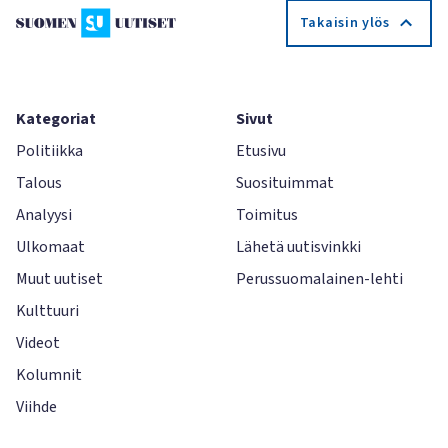
Takaisin ylös
Kategoriat
Sivut
Politiikka
Etusivu
Talous
Suosituimmat
Analyysi
Toimitus
Ulkomaat
Lähetä uutisvinkki
Muut uutiset
Perussuomalainen-lehti
Kulttuuri
Videot
Kolumnit
Viihde