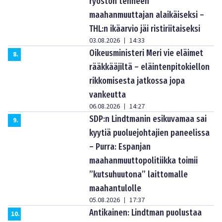
ryöstön tehneen
maahanmuuttajan alaikäiseksi –
THL:n ikäarvio jäi ristiriitaiseksi
03.08.2026
14:33
|
Oikeusministeri Meri vie eläimet
8
.
rääkkääjiltä – eläintenpitokiellon
rikkomisesta jatkossa jopa
vankeutta
06.08.2026
14:27
|
SDP:n Lindtmanin esikuvamaa sai
9
.
kyytiä puoluejohtajien paneelissa
– Purra: Espanjan
maahanmuuttopolitiikka toimii
”kutsuhuutona” laittomalle
maahantulolle
05.08.2026
17:37
|
Antikainen: Lindtman puolustaa
10
.