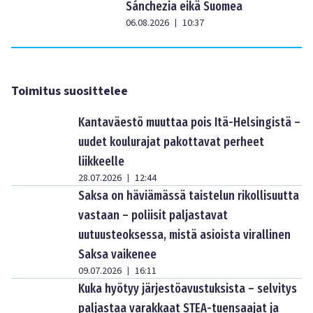
Sánchezia eikä Suomea
06.08.2026
10:37
|
Toimitus suosittelee
Kantaväestö muuttaa pois Itä-Helsingistä –
uudet koulurajat pakottavat perheet
liikkeelle
28.07.2026
12:44
|
Saksa on häviämässä taistelun rikollisuutta
vastaan – poliisit paljastavat
uutuusteoksessa, mistä asioista virallinen
Saksa vaikenee
09.07.2026
16:11
|
Kuka hyötyy järjestöavustuksista – selvitys
paljastaa varakkaat STEA-tuensaajat ja