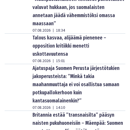
valuvat hukkaan, jos suomalaisten
annetaan jäädä vähemmistöksi omassa
maassaan”
07.08.2026
18:34
|
Talous kasvaa, alijäämä pienenee –
opposition kritiikki menetti
uskottavuutensa
07.08.2026
15:01
|
Ajatuspaja Suomen Perusta järjestötukien
jakoperusteista: ”Minkä takia
maahanmuuttaja ei voi osallistua samaan
potkupallokerhoon kuin
kantasuomalainenkin?”
07.08.2026
14:10
|
Britannia estää ”transnaisilta” pääsyn
naisten pukuhuoneisiin – Mäenpää: Suomen