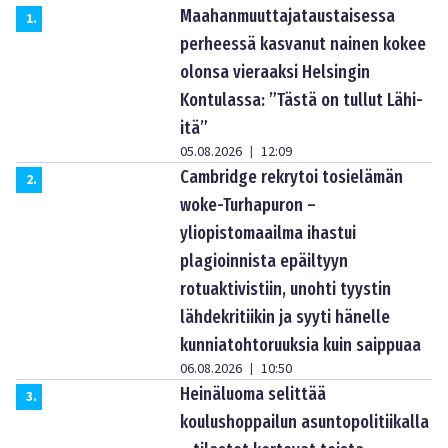
Maahanmuuttajataustaisessa
1
.
perheessä kasvanut nainen kokee
olonsa vieraaksi Helsingin
Kontulassa: ”Tästä on tullut Lähi-
itä”
05.08.2026
12:09
|
Cambridge rekrytoi tosielämän
2
.
woke-Turhapuron –
yliopistomaailma ihastui
plagioinnista epäiltyyn
rotuaktivistiin, unohti tyystin
lähdekritiikin ja syyti hänelle
kunniatohtoruuksia kuin saippuaa
06.08.2026
10:50
|
Heinäluoma selittää
3
.
koulushoppailun asuntopolitiikalla