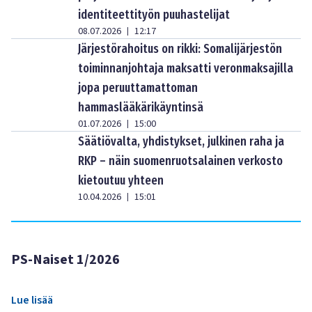
identiteettityön puuhastelijat
08.07.2026
12:17
|
Järjestörahoitus on rikki: Somalijärjestön
toiminnanjohtaja maksatti veronmaksajilla
jopa peruuttamattoman
hammaslääkärikäyntinsä
01.07.2026
15:00
|
Säätiövalta, yhdistykset, julkinen raha ja
RKP – näin suomenruotsalainen verkosto
kietoutuu yhteen
10.04.2026
15:01
|
PS-Naiset 1/2026
Lue lisää