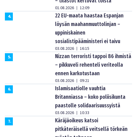
– tilastot kertovat toista
01.08.2026
12:09
|
22 EU-maata haastaa Espanjan
4
.
löysän maahanmuuttolinjan –
uppiniskainen
sosialistipääministeri ei taivu
03.08.2026
16:15
|
Nizzan terroristi tappoi 86 ihmistä
5
.
– pikkuveli rehenteli veriteolla
ennen karkotustaan
03.08.2026
09:21
|
Islamisaatiolle vauhtia
6
.
Britanniassa – koko poliisikunta
paastolle solidaarisuussyistä
03.08.2026
10:33
|
Käräjäoikeus katsoi
7
.
pitkäteräisellä veitsellä törkeän