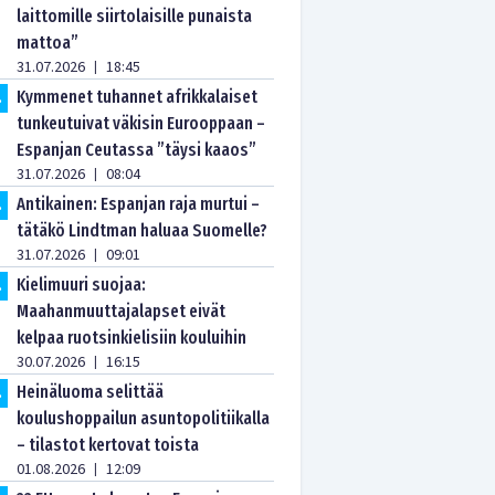
laittomille siirtolaisille punaista
mattoa”
31.07.2026
18:45
|
Kymmenet tuhannet afrikkalaiset
.
tunkeutuivat väkisin Eurooppaan –
Espanjan Ceutassa ”täysi kaaos”
31.07.2026
08:04
|
Antikainen: Espanjan raja murtui –
.
tätäkö Lindtman haluaa Suomelle?
31.07.2026
09:01
|
Kielimuuri suojaa:
.
Maahanmuuttajalapset eivät
kelpaa ruotsinkielisiin kouluihin
30.07.2026
16:15
|
Heinäluoma selittää
.
koulushoppailun asuntopolitiikalla
– tilastot kertovat toista
01.08.2026
12:09
|