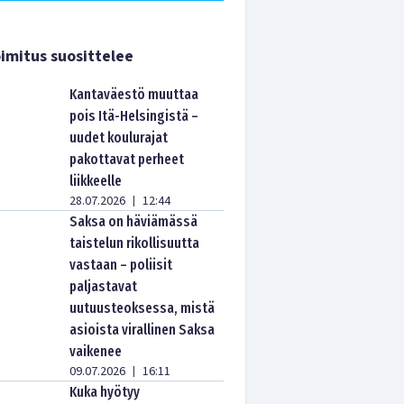
imitus suosittelee
Kantaväestö muuttaa
pois Itä-Helsingistä –
uudet koulurajat
pakottavat perheet
liikkeelle
28.07.2026
12:44
|
Saksa on häviämässä
taistelun rikollisuutta
vastaan – poliisit
paljastavat
uutuusteoksessa, mistä
asioista virallinen Saksa
vaikenee
09.07.2026
16:11
|
Kuka hyötyy