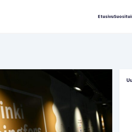
Etusivu
Suositu
U