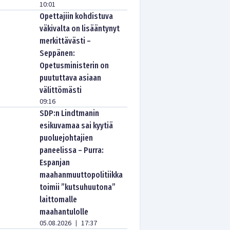
10:01
Opettajiin kohdistuva
väkivalta on lisääntynyt
merkittävästi –
Seppänen:
Opetusministerin on
puututtava asiaan
välittömästi
09:16
SDP:n Lindtmanin
esikuvamaa sai kyytiä
puoluejohtajien
paneelissa – Purra:
Espanjan
maahanmuuttopolitiikka
toimii ”kutsuhuutona”
laittomalle
maahantulolle
05.08.2026
17:37
|