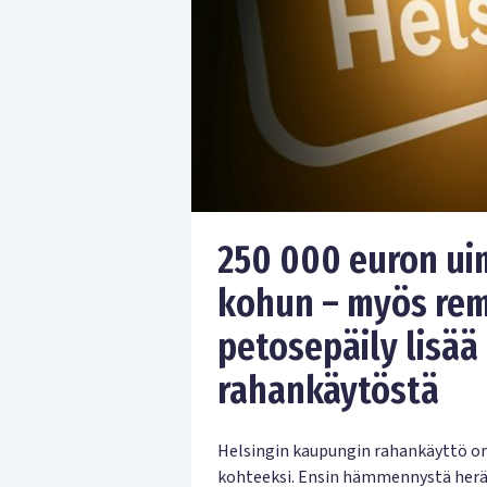
250 000 euron ui
kohun – myös remo
petosepäily lisää
rahankäytöstä
Helsingin kaupungin rahankäyttö on
kohteeksi. Ensin hämmennystä herät