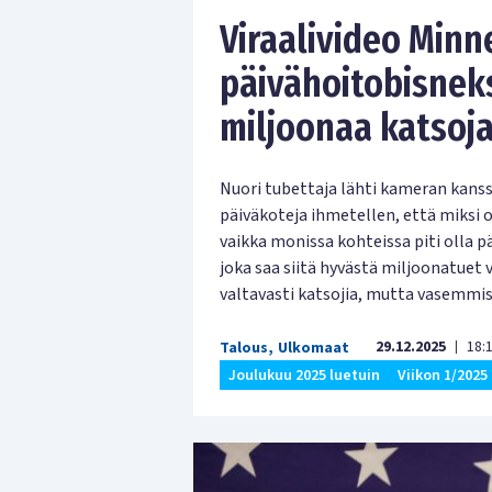
Viraalivideo Min
päivähoitobisneks
miljoonaa katsoj
Nuori tubettaja lähti kameran kan
päiväkoteja ihmetellen, että miksi o
vaikka monissa kohteissa piti olla pä
joka saa siitä hyvästä miljoonatuet
valtavasti katsojia, mutta vasemmist
29.12.2025
18:
Talous
,
Ulkomaat
|
Joulukuu
2025 luetuin
Viikon 1/2025