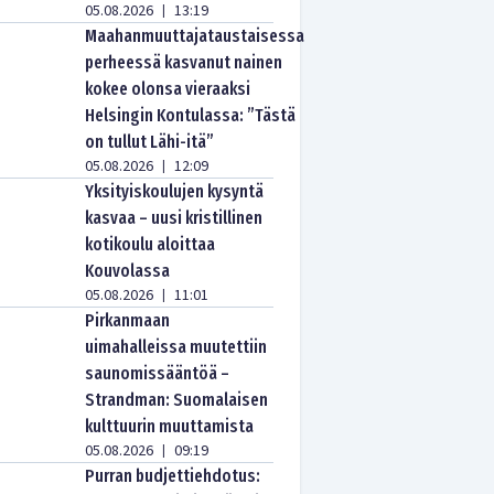
05.08.2026
13:19
|
Maahanmuuttajataustaisessa
perheessä kasvanut nainen
kokee olonsa vieraaksi
Helsingin Kontulassa: ”Tästä
on tullut Lähi-itä”
05.08.2026
12:09
|
Yksityiskoulujen kysyntä
kasvaa – uusi kristillinen
kotikoulu aloittaa
Kouvolassa
05.08.2026
11:01
|
Pirkanmaan
uimahalleissa muutettiin
saunomissääntöä –
Strandman: Suomalaisen
kulttuurin muuttamista
05.08.2026
09:19
|
Purran budjettiehdotus: