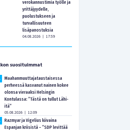
verokannustimia työlle ja
yrittäjyydelle,
puolustukseen ja
turvallisuuteen
lisäpanostuksia
04.08.2026
17:59
|
ikon suosituimmat
Maahanmuuttajataustaisessa
.
perheessä kasvanut nainen kokee
olonsa vieraaksi Helsingin
Kontulassa: ”Tästä on tullut Lähi-
itä”
05.08.2026
12:09
|
Razmyar ja Vigelius kiivaina
.
Espanjan kriisistä – ”SDP levittää