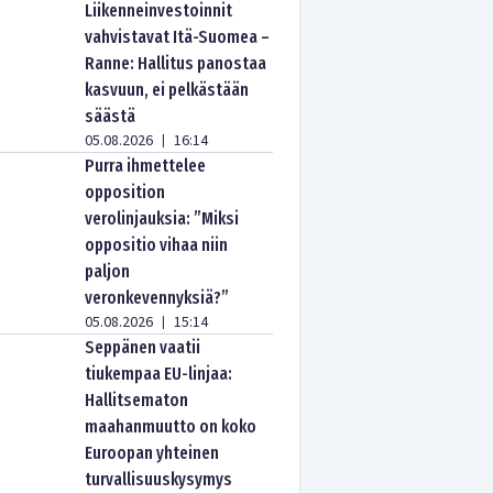
Liikenneinvestoinnit
vahvistavat Itä-Suomea –
Ranne: Hallitus panostaa
kasvuun, ei pelkästään
säästä
05.08.2026
16:14
|
Purra ihmettelee
opposition
verolinjauksia: ”Miksi
oppositio vihaa niin
paljon
veronkevennyksiä?”
05.08.2026
15:14
|
Seppänen vaatii
tiukempaa EU-linjaa:
Hallitsematon
maahanmuutto on koko
Euroopan yhteinen
turvallisuuskysymys