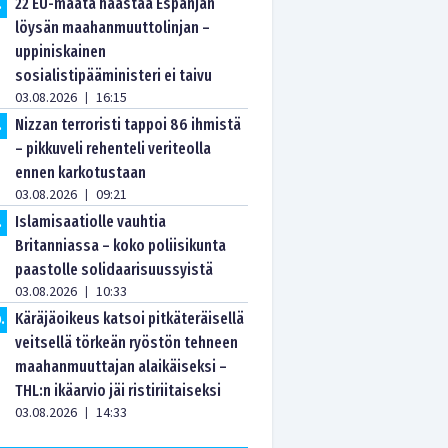
22 EU-maata haastaa Espanjan
.
löysän maahanmuuttolinjan –
uppiniskainen
sosialistipääministeri ei taivu
03.08.2026
16:15
|
Nizzan terroristi tappoi 86 ihmistä
.
– pikkuveli rehenteli veriteolla
ennen karkotustaan
03.08.2026
09:21
|
Islamisaatiolle vauhtia
.
Britanniassa – koko poliisikunta
paastolle solidaarisuussyistä
03.08.2026
10:33
|
Käräjäoikeus katsoi pitkäteräisellä
0
.
veitsellä törkeän ryöstön tehneen
maahanmuuttajan alaikäiseksi –
THL:n ikäarvio jäi ristiriitaiseksi
03.08.2026
14:33
|