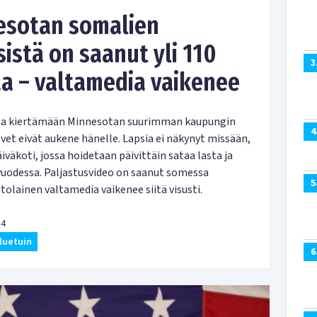
nesotan somalien
istä on saanut yli 110
3
aa – valtamedia vaikenee
ssa kiertämään Minnesotan suurimman kaupungin
4
vet eivät aukene hänelle. Lapsia ei näkynyt missään,
iväkoti, jossa hoidetaan päivittäin sataa lasta ja
 vuodessa. Paljastusvideo on saanut somessa
5
olainen valtamedia vaikenee siitä visusti.
14
 luetuin
6