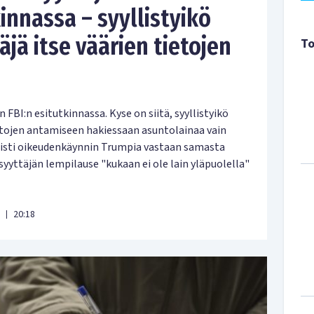
innassa – syyllistyikö
jä itse väärien tietojen
To
FBI:n esitutkinnassa. Kyse on siitä, syyllistyikö
etojen antamiseen hakiessaan asuntolainaa vain
isti oikeudenkäynnin Trumpia vastaan samasta
yyttäjän lempilause "kukaan ei ole lain yläpuolella"
20:18
|