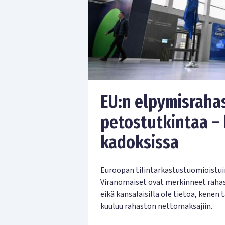
EU:n elpymisrahas
petostutkintaa – l
kadoksissa
Euroopan tilintarkastustuomioistui
Viranomaiset ovat merkinneet rahast
eikä kansalaisilla ole tietoa, kenen
kuuluu rahaston nettomaksajiin.