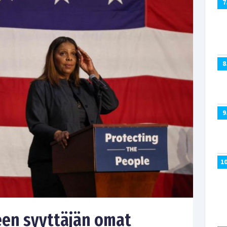
7
8
9
1
en syyttäjän omat