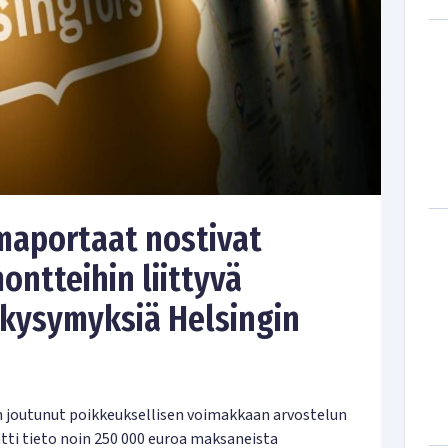
maportaat nostivat
ntteihin liittyvä
 kysymyksiä Helsingin
 joutunut poikkeuksellisen voimakkaan arvostelun
ti tieto noin 250 000 euroa maksaneista