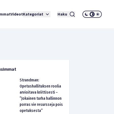
immat
Videot
Kategoriat
Haku
usimmat
Strandman:
Opetushallituksen roolia
arvioitava kriittisesti –
”Jokainen turha hallinnon
porras vie resursseja pois
opetuksesta”