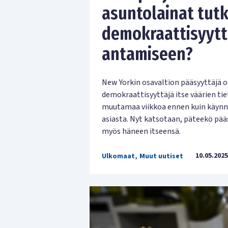
asuntolainat tutk
demokraattisyyttä
antamiseen?
New Yorkin osavaltion pääsyyttäjä on 
demokraattisyyttäjä itse väärien ti
muutamaa viikkoa ennen kuin käynn
asiasta. Nyt katsotaan, päteekö pääs
myös häneen itseensä.
10.05.2025
Ulkomaat
,
Muut uutiset