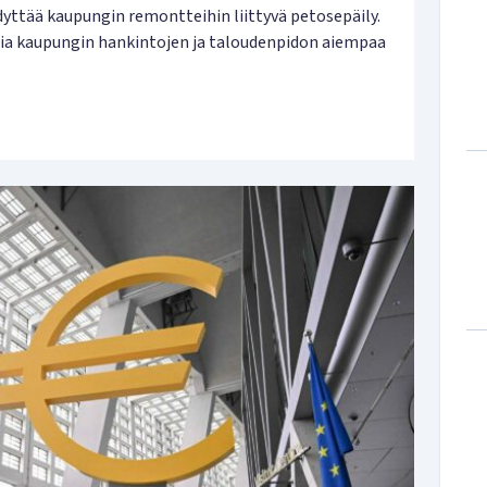
dyttää kaupungin remontteihin liittyvä petosepäily.
ia kaupungin hankintojen ja taloudenpidon aiempaa