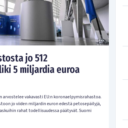
tosta jo 512
iki 5 miljardia euroa
n arvostelee vakavasti EU:n koronaelpymisrahastoa.
oon jo viiden miljardin euron edestä petosepäilyjä,
 taskuihin rahat todellisuudessa päätyvät. Suomi