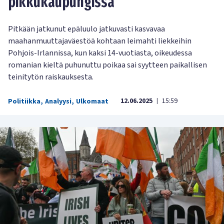
pikkukaupungissa
Pitkään jatkunut epäluulo jatkuvasti kasvavaa
maahanmuuttajaväestöä kohtaan leimahti liekkeihin
Pohjois-Irlannissa, kun kaksi 14-vuotiasta, oikeudessa
romanian kieltä puhunuttu poikaa sai syytteen paikallisen
teinitytön raiskauksesta.
12.06.2025
15:59
Politiikka
,
Analyysi
,
Ulkomaat
|