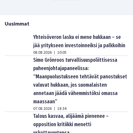
Uusimmat
Yhteisöveron lasku ei mene hukkaan – se
jää yritykseen investoinneiksi ja palkkoihin
08.08.2026
10:05
|
Simo Grönroos turvallisuuspoliittisessa
puheenjohtajapaneelissa:
“Maanpuolustukseen tehtävät panostukset
valuvat hukkaan, jos suomalaisten
annetaan jäädä vähemmistöksi omassa
maassaan”
07.08.2026
18:34
|
Talous kasvaa, alijäämä pienenee –
opposition kritiikki menetti
uskottavuutensa