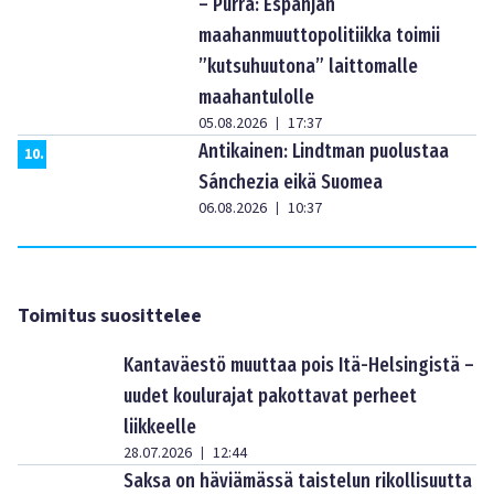
– Purra: Espanjan
maahanmuuttopolitiikka toimii
”kutsuhuutona” laittomalle
maahantulolle
05.08.2026
17:37
|
Antikainen: Lindtman puolustaa
10
.
Sánchezia eikä Suomea
06.08.2026
10:37
|
Toimitus suosittelee
Kantaväestö muuttaa pois Itä-Helsingistä –
uudet koulurajat pakottavat perheet
liikkeelle
28.07.2026
12:44
|
Saksa on häviämässä taistelun rikollisuutta