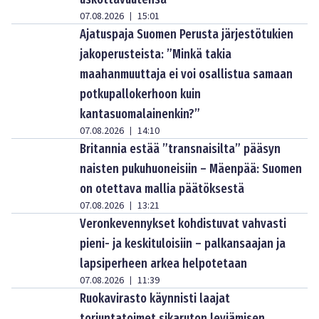
07.08.2026
15:01
|
Ajatuspaja Suomen Perusta järjestötukien
jakoperusteista: ”Minkä takia
maahanmuuttaja ei voi osallistua samaan
potkupallokerhoon kuin
kantasuomalainenkin?”
07.08.2026
14:10
|
Britannia estää ”transnaisilta” pääsyn
naisten pukuhuoneisiin – Mäenpää: Suomen
on otettava mallia päätöksestä
07.08.2026
13:21
|
Veronkevennykset kohdistuvat vahvasti
pieni- ja keskituloisiin – palkansaajan ja
lapsiperheen arkea helpotetaan
07.08.2026
11:39
|
Ruokavirasto käynnisti laajat
torjuntatoimet sikaruton leviämisen