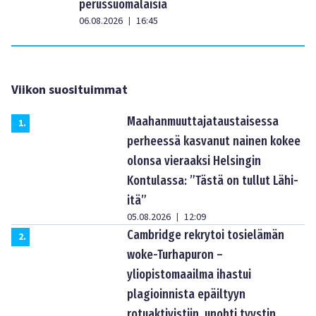
perussuomalaisia
06.08.2026
16:45
|
Viikon suosituimmat
Maahanmuuttajataustaisessa
1
.
perheessä kasvanut nainen kokee
olonsa vieraaksi Helsingin
Kontulassa: ”Tästä on tullut Lähi-
itä”
05.08.2026
12:09
|
Cambridge rekrytoi tosielämän
2
.
woke-Turhapuron –
yliopistomaailma ihastui
plagioinnista epäiltyyn
rotuaktivistiin, unohti tyystin