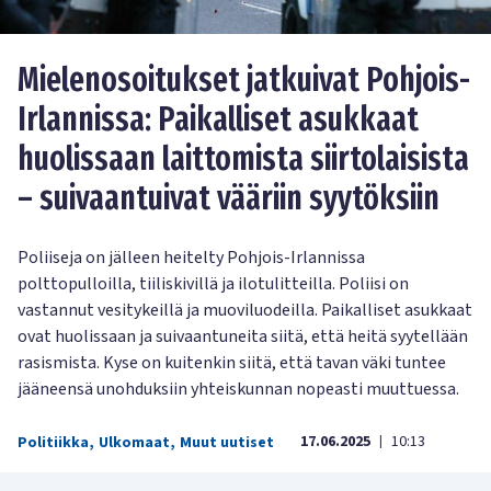
Mielenosoitukset jatkuivat Pohjois-
Irlannissa: Paikalliset asukkaat
huolissaan laittomista siirtolaisista
– suivaantuivat vääriin syytöksiin
Poliiseja on jälleen heitelty Pohjois-Irlannissa
polttopulloilla, tiiliskivillä ja ilotulitteilla. Poliisi on
vastannut vesitykeillä ja muoviluodeilla. Paikalliset asukkaat
ovat huolissaan ja suivaantuneita siitä, että heitä syytellään
rasismista. Kyse on kuitenkin siitä, että tavan väki tuntee
jääneensä unohduksiin yhteiskunnan nopeasti muuttuessa.
17.06.2025
10:13
Politiikka
,
Ulkomaat
,
Muut uutiset
|