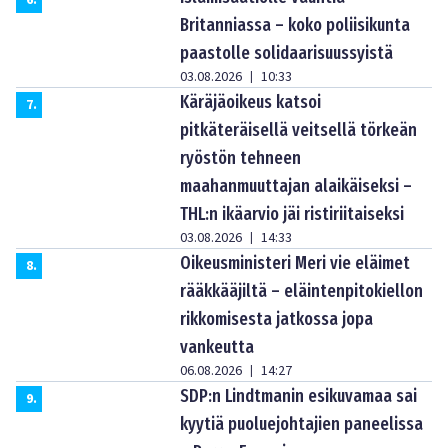
Britanniassa – koko poliisikunta
paastolle solidaarisuussyistä
03.08.2026
10:33
|
Käräjäoikeus katsoi
7
.
pitkäteräisellä veitsellä törkeän
ryöstön tehneen
maahanmuuttajan alaikäiseksi –
THL:n ikäarvio jäi ristiriitaiseksi
03.08.2026
14:33
|
Oikeusministeri Meri vie eläimet
8
.
rääkkääjiltä – eläintenpitokiellon
rikkomisesta jatkossa jopa
vankeutta
06.08.2026
14:27
|
SDP:n Lindtmanin esikuvamaa sai
9
.
kyytiä puoluejohtajien paneelissa