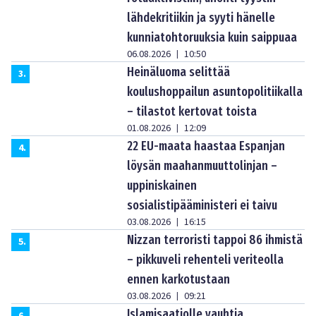
lähdekritiikin ja syyti hänelle
kunniatohtoruuksia kuin saippuaa
06.08.2026
10:50
|
Heinäluoma selittää
3
.
koulushoppailun asuntopolitiikalla
– tilastot kertovat toista
01.08.2026
12:09
|
22 EU-maata haastaa Espanjan
4
.
löysän maahanmuuttolinjan –
uppiniskainen
sosialistipääministeri ei taivu
03.08.2026
16:15
|
Nizzan terroristi tappoi 86 ihmistä
5
.
– pikkuveli rehenteli veriteolla
ennen karkotustaan
03.08.2026
09:21
|
Islamisaatiolle vauhtia
6
.