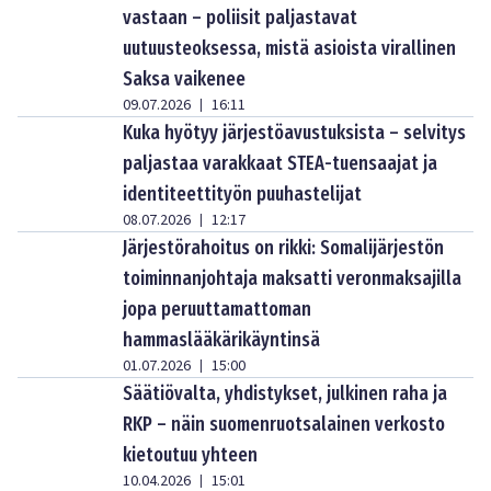
vastaan – poliisit paljastavat
uutuusteoksessa, mistä asioista virallinen
Saksa vaikenee
09.07.2026
16:11
|
Kuka hyötyy järjestöavustuksista – selvitys
paljastaa varakkaat STEA-tuensaajat ja
identiteettityön puuhastelijat
08.07.2026
12:17
|
Järjestörahoitus on rikki: Somalijärjestön
toiminnanjohtaja maksatti veronmaksajilla
jopa peruuttamattoman
hammaslääkärikäyntinsä
01.07.2026
15:00
|
Säätiövalta, yhdistykset, julkinen raha ja
RKP – näin suomenruotsalainen verkosto
kietoutuu yhteen
10.04.2026
15:01
|