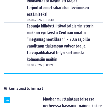
Ruokavirasto käynnisti laajat
torjuntatoimet sikaruton leviämisen
estämiseksi
07.08.2026
10:30
|
Espanja kiihdytti itävaltalaisministerin
mukaan ryntäystä Ceutaan omalla
”megamagneetillaan” – EU:n rajoille
vaaditaan tiukempaa valvontaa ja
turvapaikkakäsittelyn siirtämistä
kolmansiin maihin
07.08.2026
09:21
|
Viikon suosituimmat
Maahanmuuttajataustaisessa
1
.
perheessä kasvanut nainen kokee