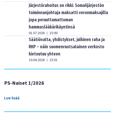
Järjestörahoitus on rikki: Somalijärjestön
toiminnanjohtaja maksatti veronmaksajilla
jopa peruuttamattoman
hammaslääkärikäyntinsä
01.07.2026
15:00
|
Säätiövalta, yhdistykset, julkinen raha ja
RKP – näin suomenruotsalainen verkosto
kietoutuu yhteen
10.04.2026
15:01
|
PS-Naiset 1/2026
Lue lisää