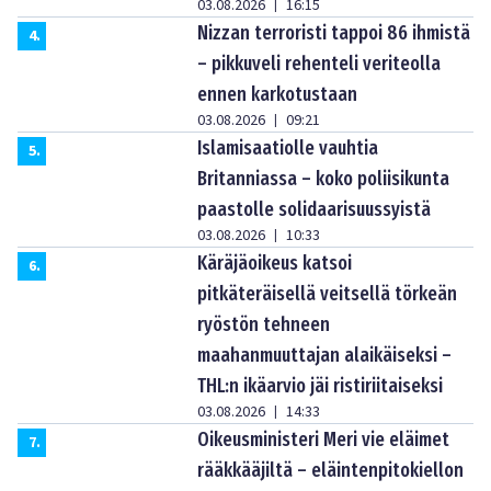
03.08.2026
16:15
|
Nizzan terroristi tappoi 86 ihmistä
4
.
– pikkuveli rehenteli veriteolla
ennen karkotustaan
03.08.2026
09:21
|
Islamisaatiolle vauhtia
5
.
Britanniassa – koko poliisikunta
paastolle solidaarisuussyistä
03.08.2026
10:33
|
Käräjäoikeus katsoi
6
.
pitkäteräisellä veitsellä törkeän
ryöstön tehneen
maahanmuuttajan alaikäiseksi –
THL:n ikäarvio jäi ristiriitaiseksi
03.08.2026
14:33
|
Oikeusministeri Meri vie eläimet
7
.
rääkkääjiltä – eläintenpitokiellon