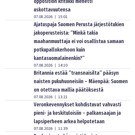
opposition kritiikki menetti
uskottavuutensa
07.08.2026
15:01
|
Ajatuspaja Suomen Perusta järjestötukien
jakoperusteista: ”Minkä takia
maahanmuuttaja ei voi osallistua samaan
potkupallokerhoon kuin
kantasuomalainenkin?”
07.08.2026
14:10
|
Britannia estää ”transnaisilta” pääsyn
naisten pukuhuoneisiin – Mäenpää: Suomen
on otettava mallia päätöksestä
07.08.2026
13:21
|
Veronkevennykset kohdistuvat vahvasti
pieni- ja keskituloisiin – palkansaajan ja
lapsiperheen arkea helpotetaan
07.08.2026
11:39
|