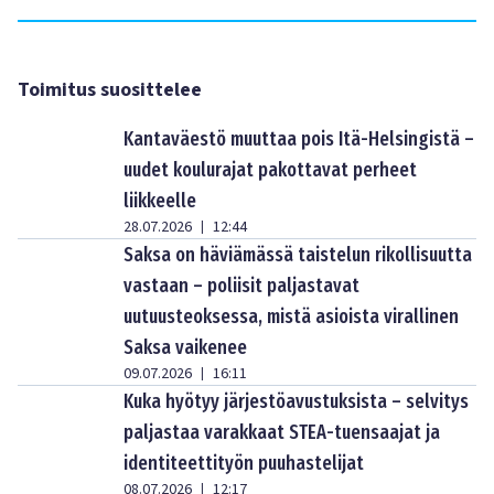
Toimitus suosittelee
Kantaväestö muuttaa pois Itä-Helsingistä –
uudet koulurajat pakottavat perheet
liikkeelle
28.07.2026
12:44
|
Saksa on häviämässä taistelun rikollisuutta
vastaan – poliisit paljastavat
uutuusteoksessa, mistä asioista virallinen
Saksa vaikenee
09.07.2026
16:11
|
Kuka hyötyy järjestöavustuksista – selvitys
paljastaa varakkaat STEA-tuensaajat ja
identiteettityön puuhastelijat
08.07.2026
12:17
|