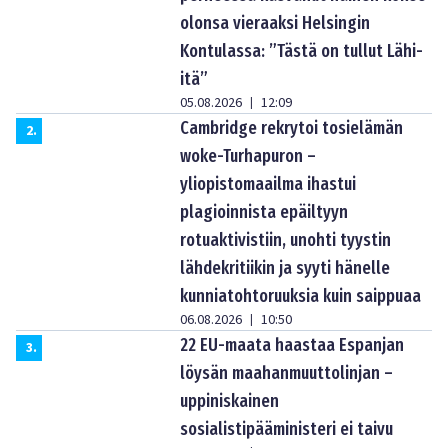
olonsa vieraaksi Helsingin
Kontulassa: ”Tästä on tullut Lähi-
itä”
05.08.2026
12:09
|
Cambridge rekrytoi tosielämän
2
.
woke-Turhapuron –
yliopistomaailma ihastui
plagioinnista epäiltyyn
rotuaktivistiin, unohti tyystin
lähdekritiikin ja syyti hänelle
kunniatohtoruuksia kuin saippuaa
06.08.2026
10:50
|
22 EU-maata haastaa Espanjan
3
.
löysän maahanmuuttolinjan –
uppiniskainen
sosialistipääministeri ei taivu