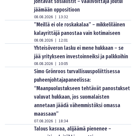
johtavat sosialistit – vaalivoittaja joutui
jäämään oppositioon
08.08.2026
13:32
|
”Meillä ei ole roskakalaa” – mikkeliläinen
kalayrittäjä panostaa vain kotimaiseen
08.08.2026
12:01
|
Yhteisöveron lasku ei mene hukkaan – se
jää yritykseen investoinneiksi ja palkkoihin
08.08.2026
10:05
|
Simo Grönroos turvallisuuspoliittisessa
puheenjohtajapaneelissa:
“Maanpuolustukseen tehtävät panostukset
valuvat hukkaan, jos suomalaisten
annetaan jäädä vähemmistöksi omassa
maassaan”
07.08.2026
18:34
|
Talous kasvaa, alijäämä pienenee –