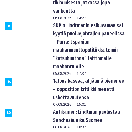
rikkomisesta jatkossa jopa
vankeutta
06.08.2026
14:27
|
SDP:n Lindtmanin esikuvamaa sai
8
.
kyytiä puoluejohtajien paneelissa
– Purra: Espanjan
maahanmuuttopolitiikka toimii
”kutsuhuutona” laittomalle
maahantulolle
05.08.2026
17:37
|
Talous kasvaa, alijäämä pienenee
9
.
– opposition kritiikki menetti
uskottavuutensa
07.08.2026
15:01
|
Antikainen: Lindtman puolustaa
10
.
Sánchezia eikä Suomea
06.08.2026
10:37
|