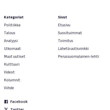
Kategoriat
Sivut
Politiikka
Etusivu
Talous
Suosituimmat
Analyysi
Toimitus
Ulkomaat
Lähetä uutisvinkki
Muut uutiset
Perussuomalainen-lehti
Kulttuuri
Videot
Kolumnit
Viihde
Facebook
Twitter