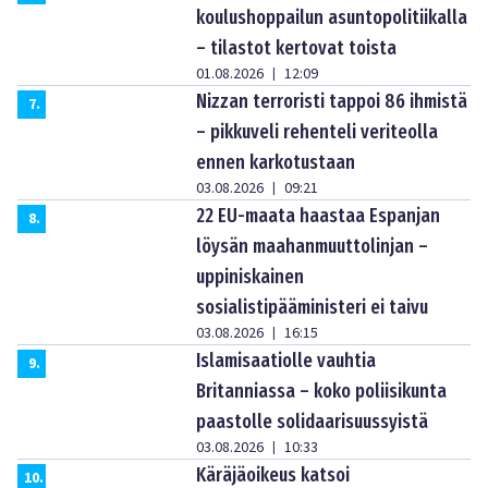
koulushoppailun asuntopolitiikalla
– tilastot kertovat toista
01.08.2026
12:09
|
Nizzan terroristi tappoi 86 ihmistä
7
.
– pikkuveli rehenteli veriteolla
ennen karkotustaan
03.08.2026
09:21
|
22 EU-maata haastaa Espanjan
8
.
löysän maahanmuuttolinjan –
uppiniskainen
sosialistipääministeri ei taivu
03.08.2026
16:15
|
Islamisaatiolle vauhtia
9
.
Britanniassa – koko poliisikunta
paastolle solidaarisuussyistä
03.08.2026
10:33
|
Käräjäoikeus katsoi
10
.