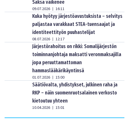
Saksa vaikenee
09.07.2026
16:11
|
Kuka hyötyy järjestöavustuksista – selvitys
paljastaa varakkaat STEA-tuensaajat ja
identiteettityön puuhastelijat
08.07.2026
12:17
|
Järjestörahoitus on rikki: Somalijärjestön
toiminnanjohtaja maksatti veronmaksajilla
jopa peruuttamattoman
hammaslääkärikäyntinsä
01.07.2026
15:00
|
Säätiövalta, yhdistykset, julkinen raha ja
RKP – näin suomenruotsalainen verkosto
kietoutuu yhteen
10.04.2026
15:01
|