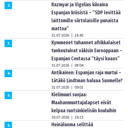
Razmyar ja Vigelius kiivaina
2
.
Espanjan kriisistä – ”SDP levittää
laittomille siirtolaisille punaista
mattoa”
31.07.2026
18:45
|
Kymmenet tuhannet afrikkalaiset
3
.
tunkeutuivat väkisin Eurooppaan –
Espanjan Ceutassa ”täysi kaaos”
31.07.2026
08:04
|
Antikainen: Espanjan raja murtui –
4
.
tätäkö Lindtman haluaa Suomelle?
31.07.2026
09:01
|
Kielimuuri suojaa:
5
.
Maahanmuuttajalapset eivät
kelpaa ruotsinkielisiin kouluihin
30.07.2026
16:15
|
Heinäluoma selittää
6
.