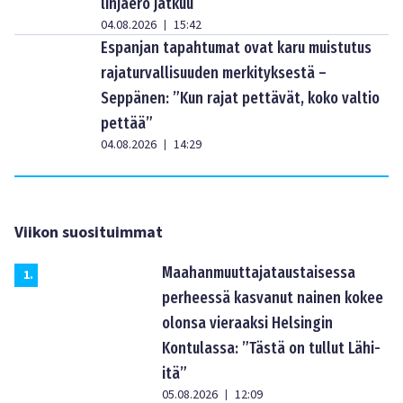
linjaero jatkuu
04.08.2026
15:42
|
Espanjan tapahtumat ovat karu muistutus
rajaturvallisuuden merkityksestä –
Seppänen: ”Kun rajat pettävät, koko valtio
pettää”
04.08.2026
14:29
|
Viikon suosituimmat
Maahanmuuttajataustaisessa
1
.
perheessä kasvanut nainen kokee
olonsa vieraaksi Helsingin
Kontulassa: ”Tästä on tullut Lähi-
itä”
05.08.2026
12:09
|