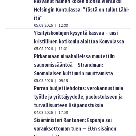
kasvanut nainen kokee olonsa vieraaksi
Helsingin Kontulassa: ”Tästä on tullut Lähi-
itä”
05.08.2026
12:09
|
Yksityiskoulujen kysyntä kasvaa – uusi
kristillinen kotikoulu aloittaa Kouvolassa
05.08.2026
11:01
|
Pirkanmaan uimahalleissa muutettiin
saunomissääntöä – Strandman:
Suomalaisen kulttuurin muuttamista
05.08.2026
09:19
|
Purran budjettiehdotus: verokannustimia
työlle ja yrittäjyydelle, puolustukseen ja
turvallisuuteen lisäpanostuksia
04.08.2026
17:59
|
Sisäministeri Rantanen: Espanja sai
varauksettoman tuen — EU:n sisäinen