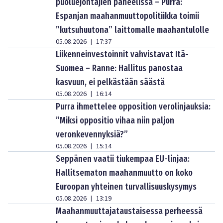
puoluejohtajien paneelissa – Purra:
Espanjan maahanmuuttopolitiikka toimii
”kutsuhuutona” laittomalle maahantulolle
05.08.2026
17:37
|
Liikenneinvestoinnit vahvistavat Itä-
Suomea – Ranne: Hallitus panostaa
kasvuun, ei pelkästään säästä
05.08.2026
16:14
|
Purra ihmettelee opposition verolinjauksia:
”Miksi oppositio vihaa niin paljon
veronkevennyksiä?”
05.08.2026
15:14
|
Seppänen vaatii tiukempaa EU-linjaa:
Hallitsematon maahanmuutto on koko
Euroopan yhteinen turvallisuuskysymys
05.08.2026
13:19
|
Maahanmuuttajataustaisessa perheessä