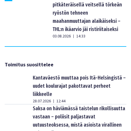
pitkäteräisellä veitsellä törkeän
ryöstön tehneen
maahanmuuttajan alaikäiseksi –
THL:n ikäarvio jäi ristiriitaiseksi
03.08.2026
14:33
|
Toimitus suosittelee
Kantaväestö muuttaa pois Itä-Helsingistä –
uudet koulurajat pakottavat perheet
liikkeelle
28.07.2026
12:44
|
Saksa on häviämässä taistelun rikollisuutta
vastaan – poliisit paljastavat
uutuusteoksessa, mistä asioista virallinen