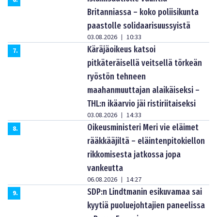
6
.
Britanniassa – koko poliisikunta
paastolle solidaarisuussyistä
03.08.2026
10:33
|
Käräjäoikeus katsoi
7
.
pitkäteräisellä veitsellä törkeän
ryöstön tehneen
maahanmuuttajan alaikäiseksi –
THL:n ikäarvio jäi ristiriitaiseksi
03.08.2026
14:33
|
Oikeusministeri Meri vie eläimet
8
.
rääkkääjiltä – eläintenpitokiellon
rikkomisesta jatkossa jopa
vankeutta
06.08.2026
14:27
|
SDP:n Lindtmanin esikuvamaa sai
9
.
kyytiä puoluejohtajien paneelissa