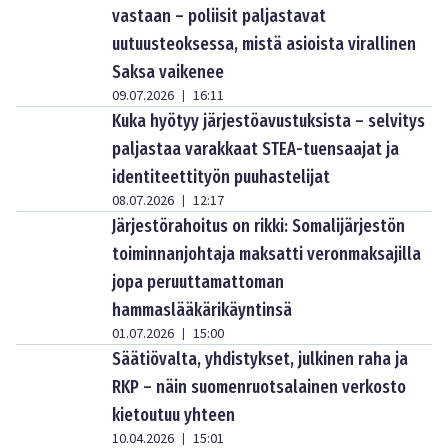
vastaan – poliisit paljastavat
uutuusteoksessa, mistä asioista virallinen
Saksa vaikenee
09.07.2026
16:11
|
Kuka hyötyy järjestöavustuksista – selvitys
paljastaa varakkaat STEA-tuensaajat ja
identiteettityön puuhastelijat
08.07.2026
12:17
|
Järjestörahoitus on rikki: Somalijärjestön
toiminnanjohtaja maksatti veronmaksajilla
jopa peruuttamattoman
hammaslääkärikäyntinsä
01.07.2026
15:00
|
Säätiövalta, yhdistykset, julkinen raha ja
RKP – näin suomenruotsalainen verkosto
kietoutuu yhteen
10.04.2026
15:01
|