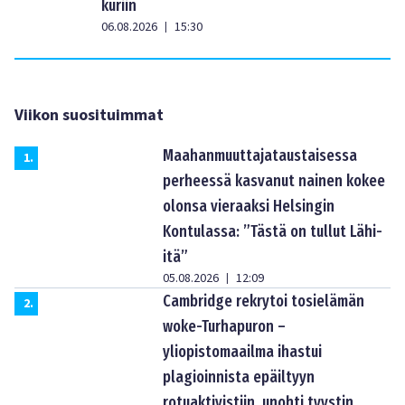
kuriin
06.08.2026
15:30
|
Viikon suosituimmat
Maahanmuuttajataustaisessa
1
.
perheessä kasvanut nainen kokee
olonsa vieraaksi Helsingin
Kontulassa: ”Tästä on tullut Lähi-
itä”
05.08.2026
12:09
|
Cambridge rekrytoi tosielämän
2
.
woke-Turhapuron –
yliopistomaailma ihastui
plagioinnista epäiltyyn
rotuaktivistiin, unohti tyystin