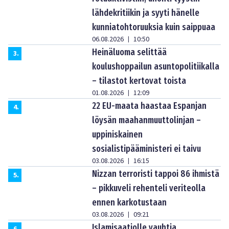
lähdekritiikin ja syyti hänelle
kunniatohtoruuksia kuin saippuaa
06.08.2026
10:50
|
Heinäluoma selittää
3
.
koulushoppailun asuntopolitiikalla
– tilastot kertovat toista
01.08.2026
12:09
|
22 EU-maata haastaa Espanjan
4
.
löysän maahanmuuttolinjan –
uppiniskainen
sosialistipääministeri ei taivu
03.08.2026
16:15
|
Nizzan terroristi tappoi 86 ihmistä
5
.
– pikkuveli rehenteli veriteolla
ennen karkotustaan
03.08.2026
09:21
|
Islamisaatiolle vauhtia