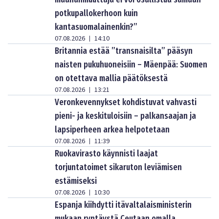
potkupallokerhoon kuin
kantasuomalainenkin?”
07.08.2026
14:10
|
Britannia estää ”transnaisilta” pääsyn
naisten pukuhuoneisiin – Mäenpää: Suomen
on otettava mallia päätöksestä
07.08.2026
13:21
|
Veronkevennykset kohdistuvat vahvasti
pieni- ja keskituloisiin – palkansaajan ja
lapsiperheen arkea helpotetaan
07.08.2026
11:39
|
Ruokavirasto käynnisti laajat
torjuntatoimet sikaruton leviämisen
estämiseksi
07.08.2026
10:30
|
Espanja kiihdytti itävaltalaisministerin
mukaan ryntäystä Ceutaan omalla