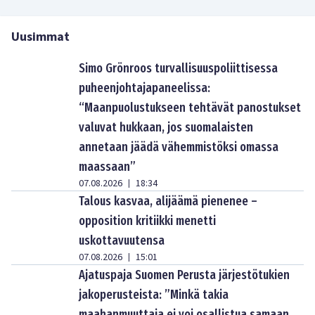
Uusimmat
Simo Grönroos turvallisuuspoliittisessa
puheenjohtajapaneelissa:
“Maanpuolustukseen tehtävät panostukset
valuvat hukkaan, jos suomalaisten
annetaan jäädä vähemmistöksi omassa
maassaan”
07.08.2026
18:34
|
Talous kasvaa, alijäämä pienenee –
opposition kritiikki menetti
uskottavuutensa
07.08.2026
15:01
|
Ajatuspaja Suomen Perusta järjestötukien
jakoperusteista: ”Minkä takia
maahanmuuttaja ei voi osallistua samaan