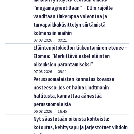
”megamagneetillaan” – EU:n rajoille
vaaditaan tiukempaa valvontaa ja
turvapaikkakäsittelyn siirtämistä
kolmansiin maihin
07.08.2026
09:21
|
Eläintenpitokiellon tiukentaminen etenee –
Elomaa: ”Merkittävä askel eläinten
oikeuksien parantamiseksi”
07.08.2026
09:11
|
Perussuomalaisten kannatus kovassa
nosteessa: Jos et halua Lindtmanin
hallitusta, kannattaa äänestää
perussuomalaisia
06.08.2026
16:45
|
Nyt säästetään oikeista kohteista:
kotoutus, kehitysapu ja järjestötuet vihdoin