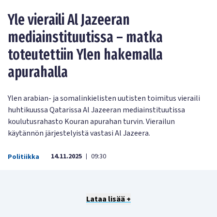
Yle vieraili Al Jazeeran
mediainstituutissa – matka
toteutettiin Ylen hakemalla
apurahalla
Ylen arabian- ja somalinkielisten uutisten toimitus vieraili
huhtikuussa Qatarissa Al Jazeeran mediainstituutissa
koulutusrahasto Kouran apurahan turvin. Vierailun
käytännön järjestelyistä vastasi Al Jazeera.
14.11.2025
09:30
Politiikka
|
Lataa lisää +