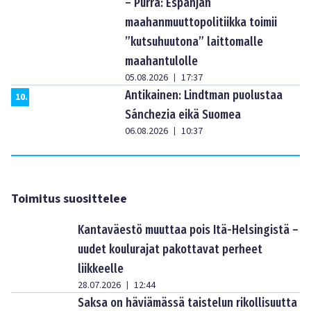
– Purra: Espanjan
maahanmuuttopolitiikka toimii
”kutsuhuutona” laittomalle
maahantulolle
05.08.2026
17:37
|
Antikainen: Lindtman puolustaa
10
.
Sánchezia eikä Suomea
06.08.2026
10:37
|
Toimitus suosittelee
Kantaväestö muuttaa pois Itä-Helsingistä –
uudet koulurajat pakottavat perheet
liikkeelle
28.07.2026
12:44
|
Saksa on häviämässä taistelun rikollisuutta