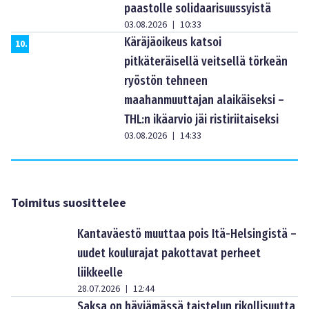
paastolle solidaarisuussyistä
03.08.2026
10:33
|
Käräjäoikeus katsoi
10
.
pitkäteräisellä veitsellä törkeän
ryöstön tehneen
maahanmuuttajan alaikäiseksi –
THL:n ikäarvio jäi ristiriitaiseksi
03.08.2026
14:33
|
Toimitus suosittelee
Kantaväestö muuttaa pois Itä-Helsingistä –
uudet koulurajat pakottavat perheet
liikkeelle
28.07.2026
12:44
|
Saksa on häviämässä taistelun rikollisuutta