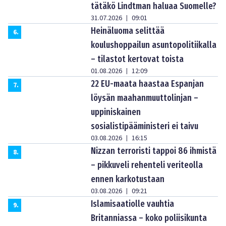
tätäkö Lindtman haluaa Suomelle?
31.07.2026
09:01
|
Heinäluoma selittää
6
.
koulushoppailun asuntopolitiikalla
– tilastot kertovat toista
01.08.2026
12:09
|
22 EU-maata haastaa Espanjan
7
.
löysän maahanmuuttolinjan –
uppiniskainen
sosialistipääministeri ei taivu
03.08.2026
16:15
|
Nizzan terroristi tappoi 86 ihmistä
8
.
– pikkuveli rehenteli veriteolla
ennen karkotustaan
03.08.2026
09:21
|
Islamisaatiolle vauhtia
9
.
Britanniassa – koko poliisikunta