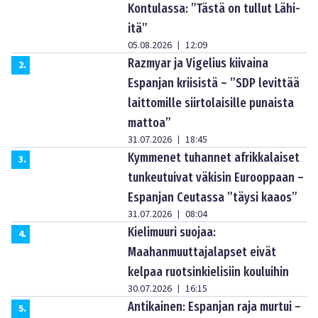
Kontulassa: ”Tästä on tullut Lähi-
itä”
05.08.2026
12:09
|
Razmyar ja Vigelius kiivaina
2
.
Espanjan kriisistä – ”SDP levittää
laittomille siirtolaisille punaista
mattoa”
31.07.2026
18:45
|
Kymmenet tuhannet afrikkalaiset
3
.
tunkeutuivat väkisin Eurooppaan –
Espanjan Ceutassa ”täysi kaaos”
31.07.2026
08:04
|
Kielimuuri suojaa:
4
.
Maahanmuuttajalapset eivät
kelpaa ruotsinkielisiin kouluihin
30.07.2026
16:15
|
Antikainen: Espanjan raja murtui –
5
.