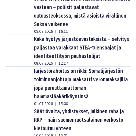
vastaan – poliisit paljastavat
uutuusteoksessa, mistä asioista virallinen
Saksa vaikenee
09.07.2026
16:11
|
Kuka hyötyy järjestöavustuksista – selvitys
paljastaa varakkaat STEA-tuensaajat ja
identiteettityön puuhastelijat
08.07.2026
12:17
|
Järjestörahoitus on rikki: Somalijärjestön
toiminnanjohtaja maksatti veronmaksajilla
jopa peruuttamattoman
hammaslääkärikäyntinsä
01.07.2026
15:00
|
Säätiövalta, yhdistykset, julkinen raha ja
RKP – näin suomenruotsalainen verkosto
kietoutuu yhteen
10.04.2026
15:01
|