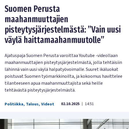
Suomen Perusta
maahanmuuttajien
pisteytysjärjestelmästä: ”Vain uusi
väylä haittamaahanmuutolle”
Ajatuspaja Suomen Perusta varoittaa Youtube -videollaan
maahanmuuttajien pisteytysjärjestelmästä, jolla tehtäisiin
lähinnä vain uusi väylä halpatyövoimalle. Suuret ikäluokat
poistuvat Suomen työmarkkinoilta, ja kokoomus havittelee
tilanteeseen apua maahanmuuttajista sekä heille
tehtävästä pisteytysjärjestelmästä.
02.10.2025
14:51
Politiikka
,
Talous
,
Videot
|