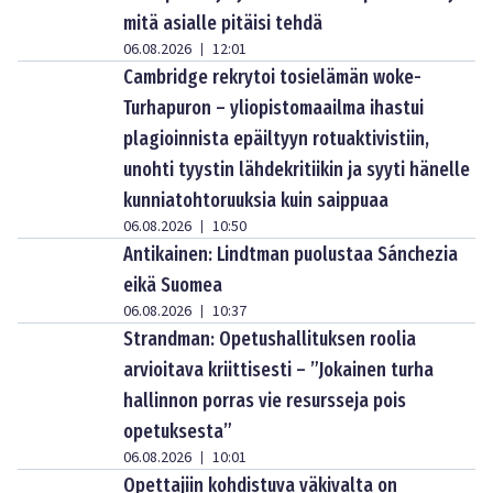
mitä asialle pitäisi tehdä
06.08.2026
12:01
|
Cambridge rekrytoi tosielämän woke-
Turhapuron – yliopistomaailma ihastui
plagioinnista epäiltyyn rotuaktivistiin,
unohti tyystin lähdekritiikin ja syyti hänelle
kunniatohtoruuksia kuin saippuaa
06.08.2026
10:50
|
Antikainen: Lindtman puolustaa Sánchezia
eikä Suomea
06.08.2026
10:37
|
Strandman: Opetushallituksen roolia
arvioitava kriittisesti – ”Jokainen turha
hallinnon porras vie resursseja pois
opetuksesta”
06.08.2026
10:01
|
Opettajiin kohdistuva väkivalta on