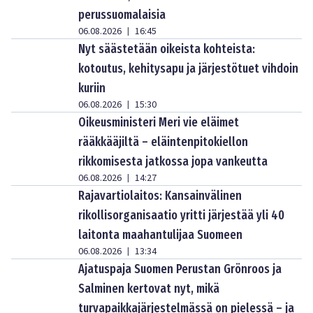
perussuomalaisia
06.08.2026
16:45
|
Nyt säästetään oikeista kohteista:
kotoutus, kehitysapu ja järjestötuet vihdoin
kuriin
06.08.2026
15:30
|
Oikeusministeri Meri vie eläimet
rääkkääjiltä – eläintenpitokiellon
rikkomisesta jatkossa jopa vankeutta
06.08.2026
14:27
|
Rajavartiolaitos: Kansainvälinen
rikollisorganisaatio yritti järjestää yli 40
laitonta maahantulijaa Suomeen
06.08.2026
13:34
|
Ajatuspaja Suomen Perustan Grönroos ja
Salminen kertovat nyt, mikä
turvapaikkajärjestelmässä on pielessä – ja