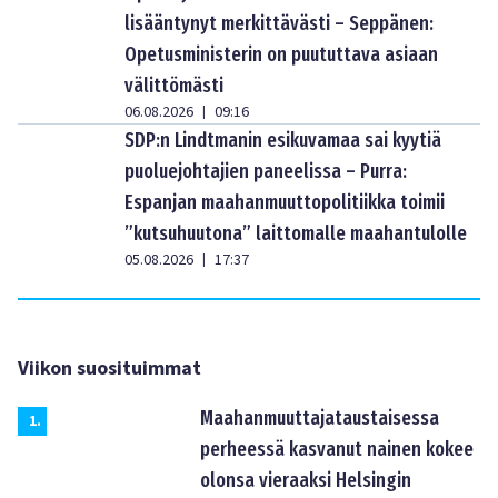
lisääntynyt merkittävästi – Seppänen:
Opetusministerin on puututtava asiaan
välittömästi
06.08.2026
09:16
|
SDP:n Lindtmanin esikuvamaa sai kyytiä
puoluejohtajien paneelissa – Purra:
Espanjan maahanmuuttopolitiikka toimii
”kutsuhuutona” laittomalle maahantulolle
05.08.2026
17:37
|
Viikon suosituimmat
Maahanmuuttajataustaisessa
1
.
perheessä kasvanut nainen kokee
olonsa vieraaksi Helsingin