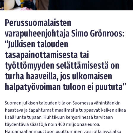
Perussuomalaisten
varapuheenjohtaja Simo Grönroos:
“Julkisen talouden
tasapainottamisesta tai
työttömyyden selättämisestä on
turha haaveilla, jos ulkomaisen
halpatyövoiman tuloon ei puututa”
Suomen julkisen talouden tila on Suomessa vähintäänkin
haastava ja tapahtumat maailmalla tuppaavat kaiken aikaa
lisää lunta tupaan. Huhtikuun kehysriihessä tarvitaan
täydentäviä säästöjä noin 400 miljoonaa euroa.
Halpamaahanmuuttoon puuttuminen voisi olla hyvä alku