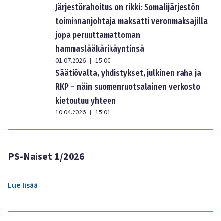
Järjestörahoitus on rikki: Somalijärjestön
toiminnanjohtaja maksatti veronmaksajilla
jopa peruuttamattoman
hammaslääkärikäyntinsä
01.07.2026
15:00
|
Säätiövalta, yhdistykset, julkinen raha ja
RKP – näin suomenruotsalainen verkosto
kietoutuu yhteen
10.04.2026
15:01
|
PS-Naiset 1/2026
Lue lisää