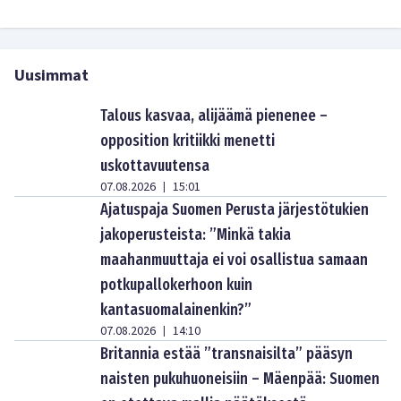
Uusimmat
Talous kasvaa, alijäämä pienenee –
opposition kritiikki menetti
uskottavuutensa
07.08.2026
15:01
|
Ajatuspaja Suomen Perusta järjestötukien
jakoperusteista: ”Minkä takia
maahanmuuttaja ei voi osallistua samaan
potkupallokerhoon kuin
kantasuomalainenkin?”
07.08.2026
14:10
|
Britannia estää ”transnaisilta” pääsyn
naisten pukuhuoneisiin – Mäenpää: Suomen