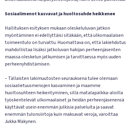
Sosiaalimenot kasvavat ja huoltosuhde heikkenee
Hallituksen esityksen mukaan oleskeluluvan jatkon
myöntäminen ei edellyttäisi sitäkään, että ulkomaalaisen
toimeentulo on turvattu. Huomattava on, että lakiehdotus
mahdollistaa lisäksi jatkoluvan hakijan perheenjäsenten
maassa oleskelun jatkumisen ja tarvittaessa myös uuden
perheenyhdistämisen.
– Tällaisten lakimuutosten seurauksena tulee olemaan
sosiaalietuusmenojen kasvaminen ja maamme
huoltosuhteen heikentyminen, sillä matalapalkka-aloilla
työskentelevät ulkomaalaiset ja heidän perheenjäsenensä
käyttävät usein enemmän julkisia palveluita ja saavat
enemmän tulonsiirtoja kuin maksavat veroja, varoittaa
Jukka Mäkynen.