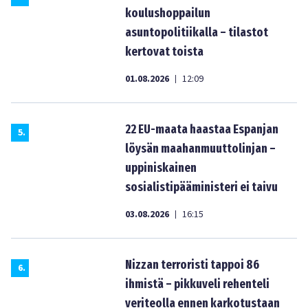
koulushoppailun
asuntopolitiikalla – tilastot
kertovat toista
01.08.2026
12:09
|
22 EU-maata haastaa Espanjan
5
.
löysän maahanmuuttolinjan –
uppiniskainen
sosialistipääministeri ei taivu
03.08.2026
16:15
|
Nizzan terroristi tappoi 86
6
.
ihmistä – pikkuveli rehenteli
veriteolla ennen karkotustaan