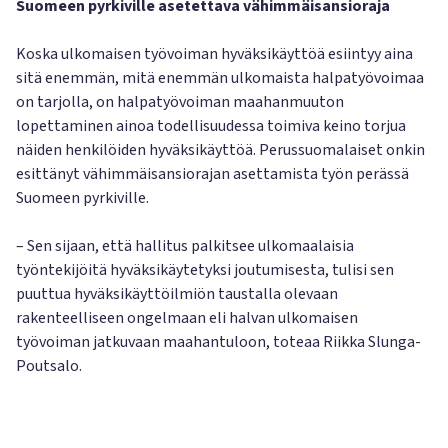
Suomeen pyrkiville asetettava vähimmäisansioraja
Koska ulkomaisen työvoiman hyväksikäyttöä esiintyy aina
sitä enemmän, mitä enemmän ulkomaista halpatyövoimaa
on tarjolla, on halpatyövoiman maahanmuuton
lopettaminen ainoa todellisuudessa toimiva keino torjua
näiden henkilöiden hyväksikäyttöä. Perussuomalaiset onkin
esittänyt vähimmäisansiorajan asettamista työn perässä
Suomeen pyrkiville.
– Sen sijaan, että hallitus palkitsee ulkomaalaisia
työntekijöitä hyväksikäytetyksi joutumisesta, tulisi sen
puuttua hyväksikäyttöilmiön taustalla olevaan
rakenteelliseen ongelmaan eli halvan ulkomaisen
työvoiman jatkuvaan maahantuloon, toteaa Riikka Slunga-
Poutsalo.