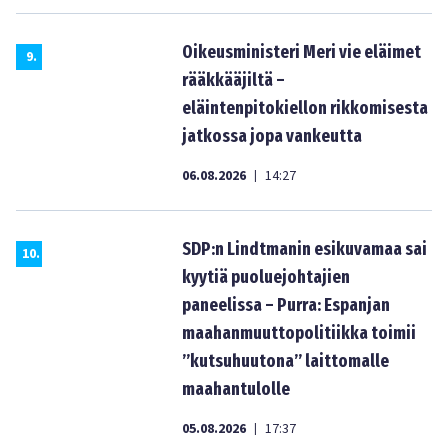
Oikeusministeri Meri vie eläimet
9
.
rääkkääjiltä –
eläintenpitokiellon rikkomisesta
jatkossa jopa vankeutta
06.08.2026
14:27
|
SDP:n Lindtmanin esikuvamaa sai
10
.
kyytiä puoluejohtajien
paneelissa – Purra: Espanjan
maahanmuuttopolitiikka toimii
”kutsuhuutona” laittomalle
maahantulolle
05.08.2026
17:37
|