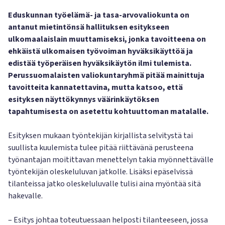
Eduskunnan työelämä- ja tasa-arvovaliokunta on
antanut mietintönsä hallituksen esitykseen
ulkomaalaislain muuttamiseksi, jonka tavoitteena on
ehkäistä ulkomaisen työvoiman hyväksikäyttöä ja
edistää työperäisen hyväksikäytön ilmi tulemista.
Perussuomalaisten valiokuntaryhmä pitää mainittuja
tavoitteita kannatettavina, mutta katsoo, että
esityksen näyttökynnys väärinkäytöksen
tapahtumisesta on asetettu kohtuuttoman matalalle.
Esityksen mukaan työntekijän kirjallista selvitystä tai
suullista kuulemista tulee pitää riittävänä perusteena
työnantajan moitittavan menettelyn takia myönnettävälle
työntekijän oleskeluluvan jatkolle. Lisäksi epäselvissä
tilanteissa jatko oleskeluluvalle tulisi aina myöntää sitä
hakevalle.
– Esitys johtaa toteutuessaan helposti tilanteeseen, jossa