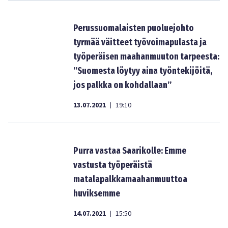
Perussuomalaisten puoluejohto
tyrmää väitteet työvoimapulasta ja
työperäisen maahanmuuton tarpeesta:
”Suomesta löytyy aina työntekijöitä,
jos palkka on kohdallaan”
13.07.2021
19:10
|
Purra vastaa Saarikolle: Emme
vastusta työperäistä
matalapalkkamaahanmuuttoa
huviksemme
14.07.2021
15:50
|