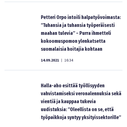
Petteri Orpo intoili halpatyövoimasta:
”Tuhansia ja tuhansia työperäisesti
maahan tulevia” – Purra ihmetteli
kokoomuspomon ylenkatsetta
suomalaisia hoitajia kohtaan
14.09.2021
16:34
|
Halla-aho esittää työllisyyden
vahvistamiseksi veronalennuksia sekä
vientiä ja kauppaa tukevia
uudistuksia: ”Oleellista on se, että
työpaikkoja syntyy yksityissektorille”