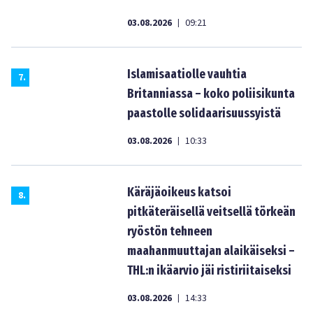
03.08.2026
09:21
|
Islamisaatiolle vauhtia
7
.
Britanniassa – koko poliisikunta
paastolle solidaarisuussyistä
03.08.2026
10:33
|
Käräjäoikeus katsoi
8
.
pitkäteräisellä veitsellä törkeän
ryöstön tehneen
maahanmuuttajan alaikäiseksi –
THL:n ikäarvio jäi ristiriitaiseksi
03.08.2026
14:33
|