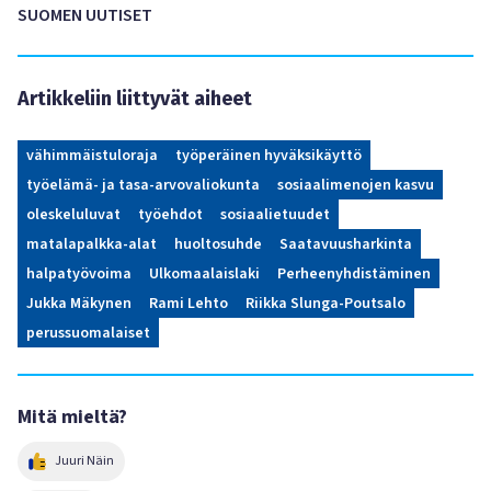
SUOMEN UUTISET
Artikkeliin liittyvät aiheet
vähimmäistuloraja
työperäinen hyväksikäyttö
työelämä- ja tasa-arvovaliokunta
sosiaalimenojen kasvu
oleskeluluvat
työehdot
sosiaalietuudet
matalapalkka-alat
huoltosuhde
Saatavuusharkinta
halpatyövoima
Ulkomaalaislaki
Perheenyhdistäminen
Jukka Mäkynen
Rami Lehto
Riikka Slunga-Poutsalo
perussuomalaiset
Mitä mieltä?
Juuri Näin