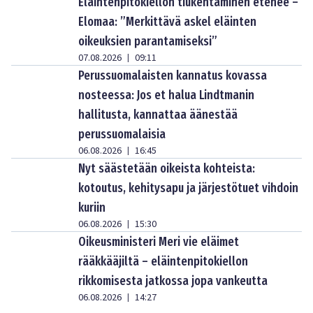
Eläintenpitokiellon tiukentaminen etenee –
Elomaa: ”Merkittävä askel eläinten
oikeuksien parantamiseksi”
07.08.2026
09:11
|
Perussuomalaisten kannatus kovassa
nosteessa: Jos et halua Lindtmanin
hallitusta, kannattaa äänestää
perussuomalaisia
06.08.2026
16:45
|
Nyt säästetään oikeista kohteista:
kotoutus, kehitysapu ja järjestötuet vihdoin
kuriin
06.08.2026
15:30
|
Oikeusministeri Meri vie eläimet
rääkkääjiltä – eläintenpitokiellon
rikkomisesta jatkossa jopa vankeutta
06.08.2026
14:27
|