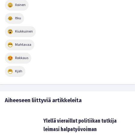
Iloinen
Itku
Kiukkuinen
Mahtavaa
Rakkaus
Kjäh
Aiheeseen liittyviä artikkeleita
Ylellä vieraillut politiikan tutkija
leimasi halpatyövoiman