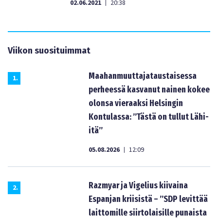
02.06.2021
20:38
|
Viikon suosituimmat
Maahanmuuttajataustaisessa
1
.
perheessä kasvanut nainen kokee
olonsa vieraaksi Helsingin
Kontulassa: ”Tästä on tullut Lähi-
itä”
05.08.2026
12:09
|
Razmyar ja Vigelius kiivaina
2
.
Espanjan kriisistä – ”SDP levittää
laittomille siirtolaisille punaista