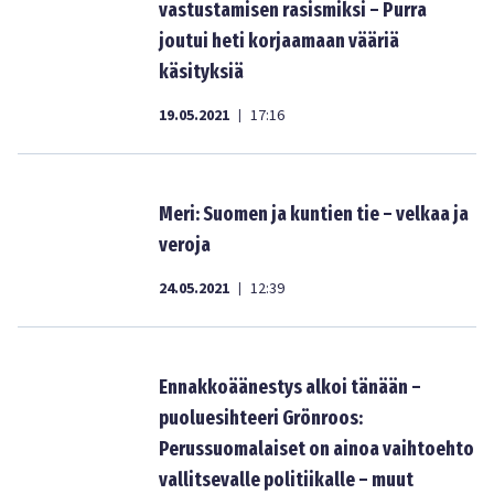
vastustamisen rasismiksi – Purra
joutui heti korjaamaan vääriä
käsityksiä
19.05.2021
17:16
|
Meri: Suomen ja kuntien tie – velkaa ja
veroja
24.05.2021
12:39
|
Ennakkoäänestys alkoi tänään –
puoluesihteeri Grönroos:
Perussuomalaiset on ainoa vaihtoehto
vallitsevalle politiikalle – muut