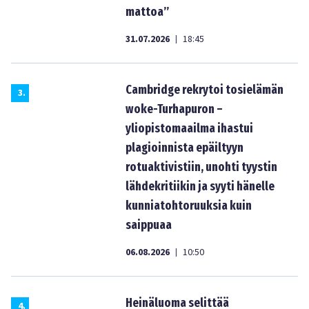
mattoa”
31.07.2026
18:45
|
Cambridge rekrytoi tosielämän
3
.
woke-Turhapuron –
yliopistomaailma ihastui
plagioinnista epäiltyyn
rotuaktivistiin, unohti tyystin
lähdekritiikin ja syyti hänelle
kunniatohtoruuksia kuin
saippuaa
06.08.2026
10:50
|
Heinäluoma selittää
4
.