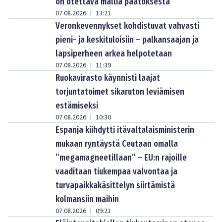
on otettava mallia päätöksestä
07.08.2026
13:21
|
Veronkevennykset kohdistuvat vahvasti
pieni- ja keskituloisiin – palkansaajan ja
lapsiperheen arkea helpotetaan
07.08.2026
11:39
|
Ruokavirasto käynnisti laajat
torjuntatoimet sikaruton leviämisen
estämiseksi
07.08.2026
10:30
|
Espanja kiihdytti itävaltalaisministerin
mukaan ryntäystä Ceutaan omalla
”megamagneetillaan” – EU:n rajoille
vaaditaan tiukempaa valvontaa ja
turvapaikkakäsittelyn siirtämistä
kolmansiin maihin
07.08.2026
09:21
|