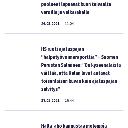
puolueet lupaavat kuun taivaalta
veroilla ja velkarahalla
26.05.2021
11:04
|
HS ruoti ajatuspajan
”halpatyövoimaraporttia” – Suomen
Perustan Salminen: ”On kyseenalaista
väittää, että Kelan luvut antavat
toisenlaisen kuvan kuin ajatuspajan
selvitys”
27.05.2021
16:44
|
Halla-aho kannustaa molempia