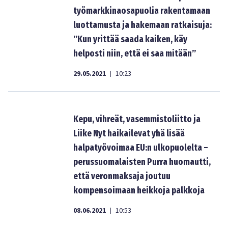
työmarkkinaosapuolia rakentamaan
luottamusta ja hakemaan ratkaisuja:
”Kun yrittää saada kaiken, käy
helposti niin, että ei saa mitään”
29.05.2021
10:23
|
Kepu, vihreät, vasemmistoliitto ja
Liike Nyt haikailevat yhä lisää
halpatyövoimaa EU:n ulkopuolelta –
perussuomalaisten Purra huomautti,
että veronmaksaja joutuu
kompensoimaan heikkoja palkkoja
08.06.2021
10:53
|