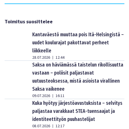
Toimitus suosittelee
Kantaväestö muuttaa pois Itä-Helsingistä –
uudet koulurajat pakottavat perheet
liikkeelle
28.07.2026
12:44
|
Saksa on häviämässä taistelun rikollisuutta
vastaan – poliisit paljastavat
uutuusteoksessa, mistä asioista virallinen
Saksa vaikenee
09.07.2026
16:11
|
Kuka hyötyy järjestöavustuksista – selvitys
paljastaa varakkaat STEA-tuensaajat ja
identiteettityön puuhastelijat
08.07.2026
12:17
|