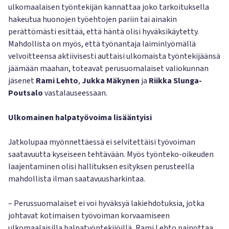
ulkomaalaisen työntekijän kannattaa joko tarkoituksella
hakeutua huonojen työehtojen pariin tai ainakin
perättömästi esittää, että häntä olisi hyväksikäytetty.
Mahdollista on myös, että työnantaja laiminlyömällä
velvoitteensa aktiivisesti auttaisi ulkomaista työntekijäänsä
jäämään maahan, toteavat perusuomalaiset valiokunnan
jäsenet
Rami Lehto
,
Jukka Mäkynen
ja
Riikka Slunga-
Poutsalo
vastalauseessaan.
Ulkomainen halpatyövoima lisääntyisi
Jatkolupaa myönnettäessä ei selvitettäisi työvoiman
saatavuutta kyseiseen tehtävään. Myös työnteko-oikeuden
laajentaminen olisi hallituksen esityksen perusteella
mahdollista ilman saatavuusharkintaa.
– Perussuomalaiset ei voi hyväksyä lakiehdotuksia, jotka
johtavat kotimaisen työvoiman korvaamiseen
ulkomaalaisilla halpatyöntekijöillä, Rami Lehto painottaa.