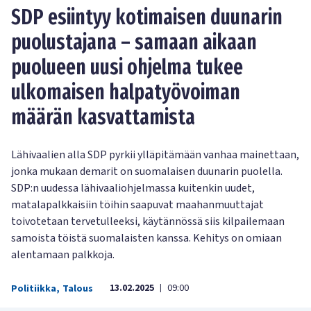
SDP esiintyy kotimaisen duunarin
puolustajana – samaan aikaan
puolueen uusi ohjelma tukee
ulkomaisen halpatyövoiman
määrän kasvattamista
Lähivaalien alla SDP pyrkii ylläpitämään vanhaa mainettaan,
jonka mukaan demarit on suomalaisen duunarin puolella.
SDP:n uudessa lähivaaliohjelmassa kuitenkin uudet,
matalapalkkaisiin töihin saapuvat maahanmuuttajat
toivotetaan tervetulleeksi, käytännössä siis kilpailemaan
samoista töistä suomalaisten kanssa. Kehitys on omiaan
alentamaan palkkoja.
13.02.2025
09:00
Politiikka
,
Talous
|