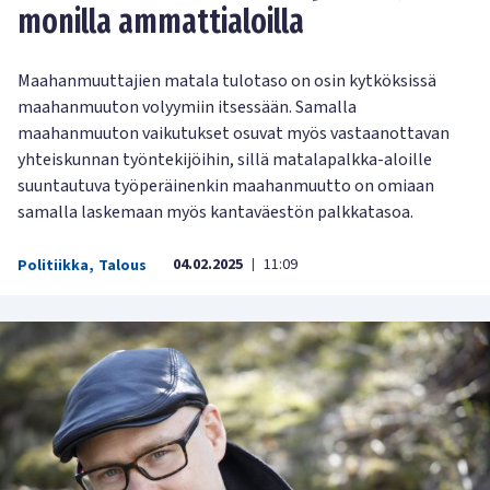
monilla ammattialoilla
Maahanmuuttajien matala tulotaso on osin kytköksissä
maahanmuuton volyymiin itsessään. Samalla
maahanmuuton vaikutukset osuvat myös vastaanottavan
yhteiskunnan työntekijöihin, sillä matalapalkka-aloille
suuntautuva työperäinenkin maahanmuutto on omiaan
samalla laskemaan myös kantaväestön palkkatasoa.
04.02.2025
11:09
Politiikka
,
Talous
|