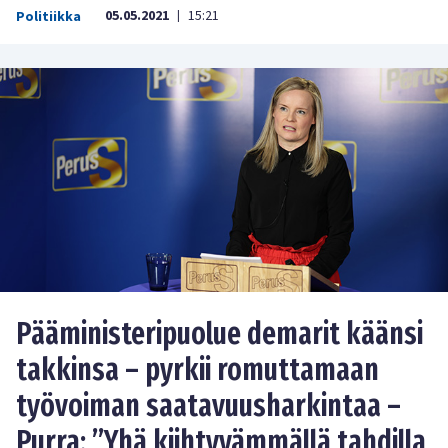
05.05.2021
15:21
Politiikka
|
Pääministeripuolue demarit käänsi
takkinsa – pyrkii romuttamaan
työvoiman saatavuusharkintaa –
Purra: ”Yhä kiihtyvämmällä tahdilla