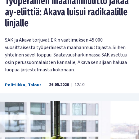
Työperäinen maahanmuutto jakaa
ay-eliittiä: Akava luisui radikaalille
linjalle
SAK ja Akava torjuvat EK:n vaatimuksen 45 000
vuosittaisesta työperäisestä maahanmuuttajasta. Siihen
yhteinen sävel loppuu. Saatavuusharkinnassa SAK asettuu
osin perussuomalaisten kannalle, Akava sen sijaan haluaa
luopua järjestelmästä kokonaan.
26.05.2026
12:10
Politiikka
,
Talous
|