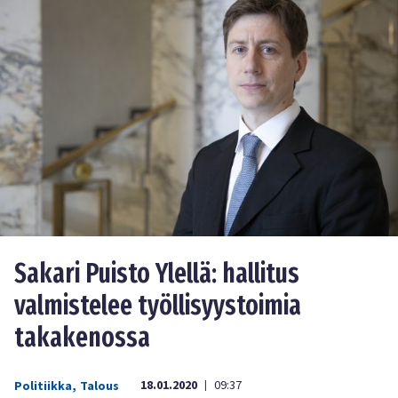
Sakari Puisto Ylellä: hallitus
valmistelee työllisyystoimia
takakenossa
18.01.2020
09:37
Politiikka
,
Talous
|