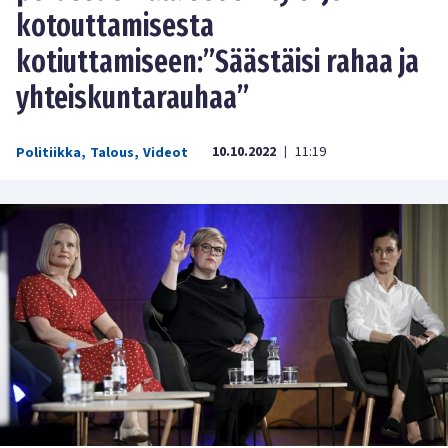
kotouttamisesta
kotiuttamiseen:”Säästäisi rahaa ja
yhteiskuntarauhaa”
10.10.2022
11:19
Politiikka
,
Talous
,
Videot
|