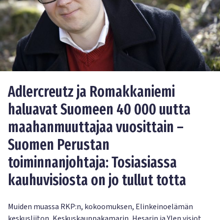
Adlercreutz ja Romakkaniemi
haluavat Suomeen 40 000 uutta
maahanmuuttajaa vuosittain –
Suomen Perustan
toiminnanjohtaja: Tosiasiassa
kauhuvisiosta on jo tullut totta
Muiden muassa RKP:n, kokoomuksen, Elinkeinoelämän
keskusliiton, Keskuskauppakamarin, Hesarin ja Ylen visiot