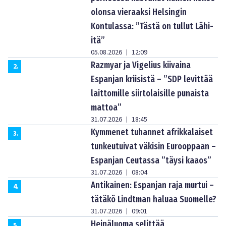
olonsa vieraaksi Helsingin
Kontulassa: ”Tästä on tullut Lähi-
itä”
05.08.2026
12:09
|
Razmyar ja Vigelius kiivaina
2
.
Espanjan kriisistä – ”SDP levittää
laittomille siirtolaisille punaista
mattoa”
31.07.2026
18:45
|
Kymmenet tuhannet afrikkalaiset
3
.
tunkeutuivat väkisin Eurooppaan –
Espanjan Ceutassa ”täysi kaaos”
31.07.2026
08:04
|
Antikainen: Espanjan raja murtui –
4
.
tätäkö Lindtman haluaa Suomelle?
31.07.2026
09:01
|
Heinäluoma selittää
5
.