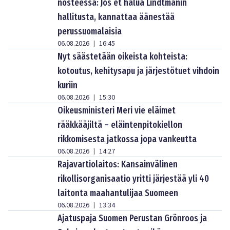
nosteessa: Jos et halua Lindtmanin
hallitusta, kannattaa äänestää
perussuomalaisia
06.08.2026
16:45
|
Nyt säästetään oikeista kohteista:
kotoutus, kehitysapu ja järjestötuet vihdoin
kuriin
06.08.2026
15:30
|
Oikeusministeri Meri vie eläimet
rääkkääjiltä – eläintenpitokiellon
rikkomisesta jatkossa jopa vankeutta
06.08.2026
14:27
|
Rajavartiolaitos: Kansainvälinen
rikollisorganisaatio yritti järjestää yli 40
laitonta maahantulijaa Suomeen
06.08.2026
13:34
|
Ajatuspaja Suomen Perustan Grönroos ja