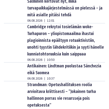
Salminen kertovat nyt, mikä
turvapaikkajärjestelmässä on pielessä – ja
mitä asialle pitäisi tehdä
06.08.2026
12:01
|
Cambridge rekrytoi tosielämän woke-
Turhapuron – yliopistomaailma ihastui
plagioinnista epäiltyyn rotuaktivistiin,
unohti tyystin lähdekritiikin ja syyti hänelle
kunniatohtoruuksia kuin saippuaa
06.08.2026
10:50
|
Antikainen: Lindtman puolustaa Sánchezia
eikä Suomea
06.08.2026
10:37
|
Strandman: Opetushallituksen roolia
arvioitava kriittisesti – ”Jokainen turha
hallinnon porras vie resursseja pois
opetuksesta”