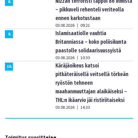
Nizzan terroristi tappoi 86 ihmistä
8
.
– pikkuveli rehenteli veriteolla
ennen karkotustaan
03.08.2026
09:21
|
Islamisaatiolle vauhtia
9
.
Britanniassa – koko poliisikunta
paastolle solidaarisuussyistä
03.08.2026
10:33
|
Käräjäoikeus katsoi
10
.
pitkäteräisellä veitsellä törkeän
ryöstön tehneen
maahanmuuttajan alaikäiseksi –
THL:n ikäarvio jäi ristiriitaiseksi
03.08.2026
14:33
|
Toimitus suosittelee