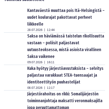
Kantaväestö muuttaa pois Itä-Helsingistä –
uudet koulurajat pakottavat perheet
liikkeelle
28.07.2026
12:44
|
Saksa on häviämässä taistelun rikollisuutta
vastaan – poliisit paljastavat
uutuusteoksessa, mistä asioista virallinen
Saksa vaikenee
09.07.2026
16:11
|
Kuka hyötyy järjestöavustuksista – selvitys
paljastaa varakkaat STEA-tuensaajat ja
identiteettityön puuhastelijat
08.07.2026
12:17
|
Järjestörahoitus on rikki: Somalijärjestön
toiminnanjohtaja maksatti veronmaksajilla
jopa peruuttamattoman