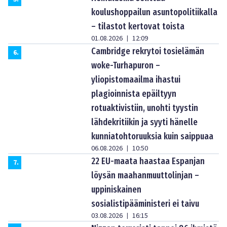
koulushoppailun asuntopolitiikalla
– tilastot kertovat toista
01.08.2026
12:09
|
Cambridge rekrytoi tosielämän
6
.
woke-Turhapuron –
yliopistomaailma ihastui
plagioinnista epäiltyyn
rotuaktivistiin, unohti tyystin
lähdekritiikin ja syyti hänelle
kunniatohtoruuksia kuin saippuaa
06.08.2026
10:50
|
22 EU-maata haastaa Espanjan
7
.
löysän maahanmuuttolinjan –
uppiniskainen
sosialistipääministeri ei taivu
03.08.2026
16:15
|