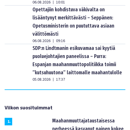
06.08.2026
10:01
|
Opettajiin kohdistuva väkivalta on
lisääntynyt merkittävästi – Seppänen:
Opetusministerin on puututtava asiaan
välittömästi
06.08.2026
09:16
|
SDP:n Lindtmanin esikuvamaa sai kyytiä
puoluejohtajien paneelissa – Purra:
Espanjan maahanmuuttopolitiikka toimii
”kutsuhuutona” laittomalle maahantulolle
05.08.2026
17:37
|
Viikon suosituimmat
Maahanmuuttajataustaisessa
1
.
perheessä kasvanut nainen kokee