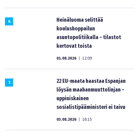
Heinäluoma selittää
6
.
koulushoppailun
asuntopolitiikalla – tilastot
kertovat toista
01.08.2026
12:09
|
22 EU-maata haastaa Espanjan
7
.
löysän maahanmuuttolinjan –
uppiniskainen
sosialistipääministeri ei taivu
03.08.2026
16:15
|