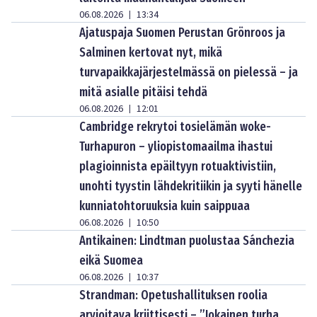
06.08.2026
13:34
|
Ajatuspaja Suomen Perustan Grönroos ja
Salminen kertovat nyt, mikä
turvapaikkajärjestelmässä on pielessä – ja
mitä asialle pitäisi tehdä
06.08.2026
12:01
|
Cambridge rekrytoi tosielämän woke-
Turhapuron – yliopistomaailma ihastui
plagioinnista epäiltyyn rotuaktivistiin,
unohti tyystin lähdekritiikin ja syyti hänelle
kunniatohtoruuksia kuin saippuaa
06.08.2026
10:50
|
Antikainen: Lindtman puolustaa Sánchezia
eikä Suomea
06.08.2026
10:37
|
Strandman: Opetushallituksen roolia
arvioitava kriittisesti – ”Jokainen turha