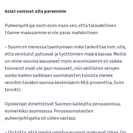
Asiat voisivat olla paremmin
Puheenjohtaja nosti esiin myös sen, että taloudellinen
tilanne maassamme ei ole paras mahdollinen.
– Suomi on menossa taantumaan mikä tarkoittaa mm. sitä,
että verotulot putoavat ja työttömien määrä kasvaa. Meillä
on viime vuosina kasvaneet myös arvonlisäverot eli vaikka
tuloverot eivät ole juuri nousseet, niin välillisten verojen
vuoksi kaiken kaikkiaan suomalaisten tuloista menee
veroihin tänäkin vuonna keskimäärin 44,6 prosenttia, Soini
teroitti.
Opiskelijat ihmettelivät Suomen kalleutta perusasioissa,
esimerkiksi asumisessa. Perussuomalaisten
puheenjohtajalla oli siihen vastaus:
– On totta, että meillä omistusasunnot maksavat liikaa. On