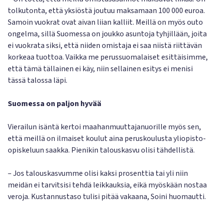
tolkutonta, että yksiöstä joutuu maksamaan 100 000 euroa.
Samoin vuokrat ovat aivan liian kalliit. Meillä on myös outo
ongelma, sillä Suomessa on joukko asuntoja tyhjillään, joita
ei vuokrata siksi, että niiden omistaja ei saa niistä riittävän
korkeaa tuottoa. Vaikka me perussuomalaiset esittäisimme,
että tämä tällainen ei käy, niin sellainen esitys ei menisi
tässä talossa läpi.
Suomessa on paljon hyvää
Vierailun isäntä kertoi maahanmuuttajanuorille myös sen,
että meillä on ilmaiset koulut aina peruskoulusta yliopisto-
opiskeluun saakka. Pienikin talouskasvu olisi tähdellistä.
– Jos talouskasvumme olisi kaksi prosenttia tai yli niin
meidän ei tarvitsisi tehdä leikkauksia, eikä myöskään nostaa
veroja. Kustannustaso tulisi pitää vakaana, Soini huomautti.