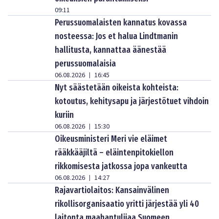
09:11
Perussuomalaisten kannatus kovassa
nosteessa: Jos et halua Lindtmanin
hallitusta, kannattaa äänestää
perussuomalaisia
06.08.2026
16:45
|
Nyt säästetään oikeista kohteista:
kotoutus, kehitysapu ja järjestötuet vihdoin
kuriin
06.08.2026
15:30
|
Oikeusministeri Meri vie eläimet
rääkkääjiltä – eläintenpitokiellon
rikkomisesta jatkossa jopa vankeutta
06.08.2026
14:27
|
Rajavartiolaitos: Kansainvälinen
rikollisorganisaatio yritti järjestää yli 40
laitonta maahantulijaa Suomeen