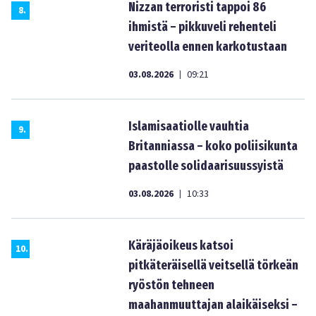
Nizzan terroristi tappoi 86
8
.
ihmistä – pikkuveli rehenteli
veriteolla ennen karkotustaan
03.08.2026
09:21
|
Islamisaatiolle vauhtia
9
.
Britanniassa – koko poliisikunta
paastolle solidaarisuussyistä
03.08.2026
10:33
|
Käräjäoikeus katsoi
10
.
pitkäteräisellä veitsellä törkeän
ryöstön tehneen
maahanmuuttajan alaikäiseksi –