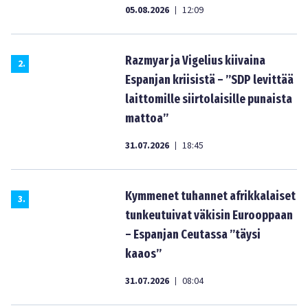
05.08.2026
12:09
|
Razmyar ja Vigelius kiivaina
2
.
Espanjan kriisistä – ”SDP levittää
laittomille siirtolaisille punaista
mattoa”
31.07.2026
18:45
|
Kymmenet tuhannet afrikkalaiset
3
.
tunkeutuivat väkisin Eurooppaan
– Espanjan Ceutassa ”täysi
kaaos”
31.07.2026
08:04
|