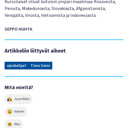
Kurssilaiset olivat kotoisin ympäri maailmaa: Kosovosta,
Perusta, Makedoniasta, Slovakiasta, Afganistanista,
Venäjältä, Virosta, Vietnamista ja Indonesiasta.
SEPPO HUHTA
Artikkeliin liittyvät aiheet
opiskelijat
Timo Soini
Mitä mieltä?
Juuri Näin
Iloinen
Itku