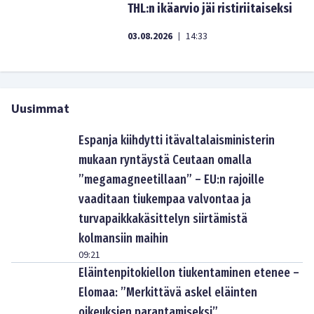
THL:n ikäarvio jäi ristiriitaiseksi
03.08.2026
14:33
|
Uusimmat
Espanja kiihdytti itävaltalaisministerin
mukaan ryntäystä Ceutaan omalla
”megamagneetillaan” – EU:n rajoille
vaaditaan tiukempaa valvontaa ja
turvapaikkakäsittelyn siirtämistä
kolmansiin maihin
09:21
Eläintenpitokiellon tiukentaminen etenee –
Elomaa: ”Merkittävä askel eläinten
oikeuksien parantamiseksi”