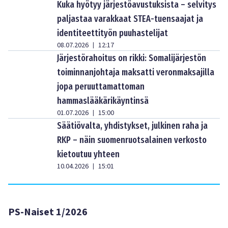
Kuka hyötyy järjestöavustuksista – selvitys
paljastaa varakkaat STEA-tuensaajat ja
identiteettityön puuhastelijat
08.07.2026
12:17
|
Järjestörahoitus on rikki: Somalijärjestön
toiminnanjohtaja maksatti veronmaksajilla
jopa peruuttamattoman
hammaslääkärikäyntinsä
01.07.2026
15:00
|
Säätiövalta, yhdistykset, julkinen raha ja
RKP – näin suomenruotsalainen verkosto
kietoutuu yhteen
10.04.2026
15:01
|
PS-Naiset 1/2026