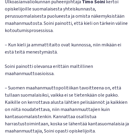
Ulkoasianvaliokunnan puheenjohtaja
Timo Soini
kertoi
opiskelijoille suomalaisesta yhteiskunnasta,
perussuomalaisesta puolueesta ja omista näkemyksistään
maahanmuutosta. Soini painotti, että kieli on tärkein väline
kotoutumisprosessissa.
– Kun kieli ja ammattitaito ovat kunnossa, niin mikään ei
estä teitä menestymästä.
Soini painotti olevansa erittäin maltillinen
maahanmuuttoasioissa.
– Suomen maahanmuuttopolitiikan tavoitteena on, että
tullaan suomalaisiksi, vaikka ei se tietenkään ole pakko.
Kaikille on kerrottava alusta lähtien pelisäännöt ja kaikkien
on niitä noudatettava, niin maahanmuuttajien kuin
kantasuomalaistenkin. Kannattaa osallistua
harrastustoimintaan, koska se lähentää kantasuomalaisia ja
maahanmuuttajia, Soini opasti opiskelijoita.