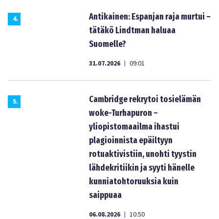
Antikainen: Espanjan raja murtui –
4
.
tätäkö Lindtman haluaa
Suomelle?
31.07.2026
09:01
|
Cambridge rekrytoi tosielämän
5
.
woke-Turhapuron –
yliopistomaailma ihastui
plagioinnista epäiltyyn
rotuaktivistiin, unohti tyystin
lähdekritiikin ja syyti hänelle
kunniatohtoruuksia kuin
saippuaa
06.08.2026
10:50
|