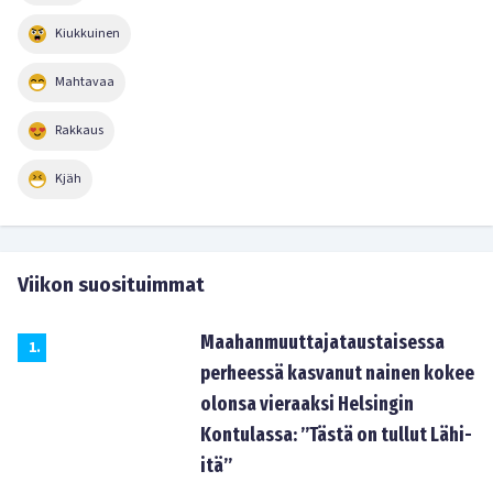
Kiukkuinen
Mahtavaa
Rakkaus
Kjäh
Viikon suosituimmat
Maahanmuuttajataustaisessa
1
.
perheessä kasvanut nainen kokee
olonsa vieraaksi Helsingin
Kontulassa: ”Tästä on tullut Lähi-
itä”