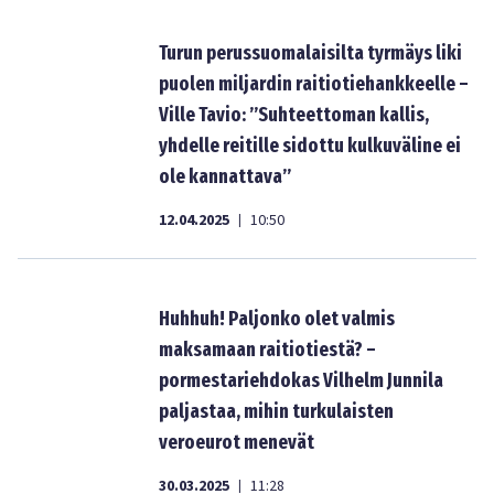
Turun perussuomalaisilta tyrmäys liki
puolen miljardin raitiotiehankkeelle –
Ville Tavio: ”Suhteettoman kallis,
yhdelle reitille sidottu kulkuväline ei
ole kannattava”
12.04.2025
10:50
|
Huhhuh! Paljonko olet valmis
maksamaan raitiotiestä? –
pormestariehdokas Vilhelm Junnila
paljastaa, mihin turkulaisten
veroeurot menevät
30.03.2025
11:28
|