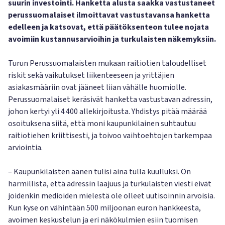
suurin investointi. Hanketta alusta saakka vastustaneet
perussuomalaiset ilmoittavat vastustavansa hanketta
edelleen ja katsovat, että päätöksenteon tulee nojata
avoimiin kustannusarvioihin ja turkulaisten näkemyksiin.
Turun Perussuomalaisten mukaan raitiotien taloudelliset
riskit sekä vaikutukset liikenteeseen ja yrittäjien
asiakasmääriin ovat jääneet liian vähälle huomiolle.
Perussuomalaiset keräsivät hanketta vastustavan adressin,
johon kertyi yli 4 400 allekirjoitusta. Yhdistys pitää määrää
osoituksena siitä, että moni kaupunkilainen suhtautuu
raitiotiehen kriittisesti, ja toivoo vaihtoehtojen tarkempaa
arviointia.
– Kaupunkilaisten äänen tulisi aina tulla kuulluksi. On
harmillista, että adressin laajuus ja turkulaisten viesti eivät
joidenkin medioiden mielestä ole olleet uutisoinnin arvoisia.
Kun kyse on vähintään 500 miljoonan euron hankkeesta,
avoimen keskustelun ja eri näkökulmien esiin tuomisen