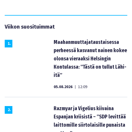
Viikon suosituimmat
Maahanmuuttajataustaisessa
1
.
perheessä kasvanut nainen kokee
olonsa vieraaksi Helsingin
Kontulassa: ”Tästä on tullut Lähi-
itä”
05.08.2026
12:09
|
Razmyar ja Vigelius kiivaina
2
.
Espanjan kriisistä – ”SDP levittää
laittomille siirtolaisille punaista