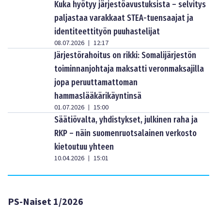
Kuka hyötyy järjestöavustuksista – selvitys
paljastaa varakkaat STEA-tuensaajat ja
identiteettityön puuhastelijat
08.07.2026
12:17
|
Järjestörahoitus on rikki: Somalijärjestön
toiminnanjohtaja maksatti veronmaksajilla
jopa peruuttamattoman
hammaslääkärikäyntinsä
01.07.2026
15:00
|
Säätiövalta, yhdistykset, julkinen raha ja
RKP – näin suomenruotsalainen verkosto
kietoutuu yhteen
10.04.2026
15:01
|
PS-Naiset 1/2026