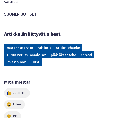
varassa.
SUOMEN UUTISET
Artikkeliin liittyvät aiheet
kustannusarviot
raitiotie
raitiotiehanke
Turun Perussuomalaiset
päätöksenteko
Adressi
Investoinnit
Turku
Mitä mieltä?
Juuri Näin
Iloinen
Itku