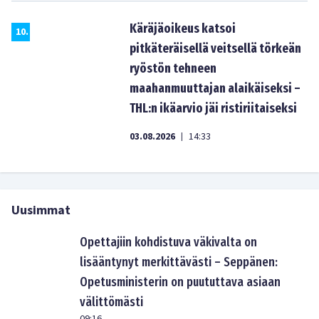
Käräjäoikeus katsoi
10
.
pitkäteräisellä veitsellä törkeän
ryöstön tehneen
maahanmuuttajan alaikäiseksi –
THL:n ikäarvio jäi ristiriitaiseksi
03.08.2026
14:33
|
Uusimmat
Opettajiin kohdistuva väkivalta on
lisääntynyt merkittävästi – Seppänen:
Opetusministerin on puututtava asiaan
välittömästi