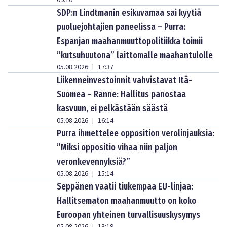
09:16
SDP:n Lindtmanin esikuvamaa sai kyytiä
puoluejohtajien paneelissa – Purra:
Espanjan maahanmuuttopolitiikka toimii
”kutsuhuutona” laittomalle maahantulolle
05.08.2026
17:37
|
Liikenneinvestoinnit vahvistavat Itä-
Suomea – Ranne: Hallitus panostaa
kasvuun, ei pelkästään säästä
05.08.2026
16:14
|
Purra ihmettelee opposition verolinjauksia:
”Miksi oppositio vihaa niin paljon
veronkevennyksiä?”
05.08.2026
15:14
|
Seppänen vaatii tiukempaa EU-linjaa:
Hallitsematon maahanmuutto on koko
Euroopan yhteinen turvallisuuskysymys
|