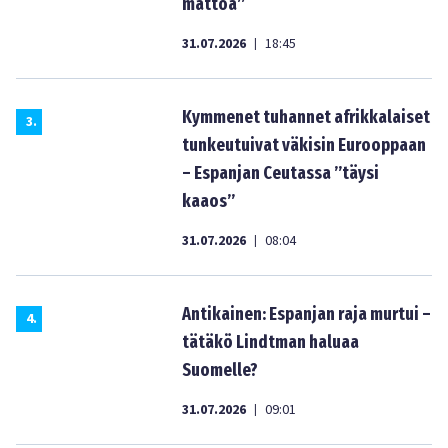
mattoa”
31.07.2026
18:45
|
Kymmenet tuhannet afrikkalaiset
3
.
tunkeutuivat väkisin Eurooppaan
– Espanjan Ceutassa ”täysi
kaaos”
31.07.2026
08:04
|
Antikainen: Espanjan raja murtui –
4
.
tätäkö Lindtman haluaa
Suomelle?
31.07.2026
09:01
|