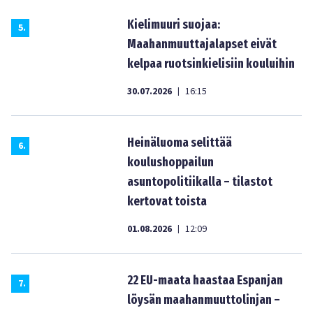
Kielimuuri suojaa:
5
.
Maahanmuuttajalapset eivät
kelpaa ruotsinkielisiin kouluihin
30.07.2026
16:15
|
Heinäluoma selittää
6
.
koulushoppailun
asuntopolitiikalla – tilastot
kertovat toista
01.08.2026
12:09
|
22 EU-maata haastaa Espanjan
7
.
löysän maahanmuuttolinjan –