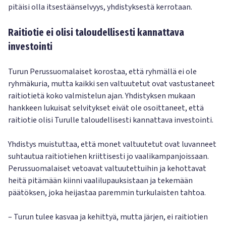
pitäisi olla itsestäänselvyys, yhdistyksestä kerrotaan.
Raitiotie ei olisi taloudellisesti kannattava
investointi
Turun Perussuomalaiset korostaa, että ryhmällä ei ole
ryhmäkuria, mutta kaikki sen valtuutetut ovat vastustaneet
raitiotietä koko valmistelun ajan. Yhdistyksen mukaan
hankkeen lukuisat selvitykset eivät ole osoittaneet, että
raitiotie olisi Turulle taloudellisesti kannattava investointi.
Yhdistys muistuttaa, että monet valtuutetut ovat luvanneet
suhtautua raitiotiehen kriittisesti jo vaalikampanjoissaan.
Perussuomalaiset vetoavat valtuutettuihin ja kehottavat
heitä pitämään kiinni vaalilupauksistaan ja tekemään
päätöksen, joka heijastaa paremmin turkulaisten tahtoa.
– Turun tulee kasvaa ja kehittyä, mutta järjen, ei raitiotien