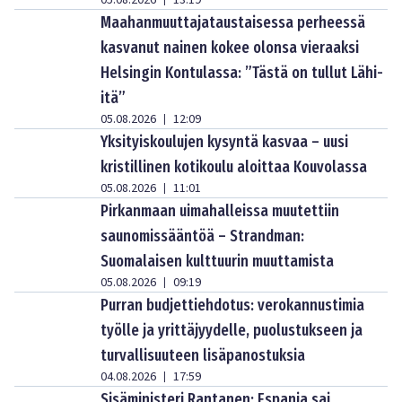
05.08.2026
13:19
Maahanmuuttajataustaisessa perheessä
kasvanut nainen kokee olonsa vieraaksi
Helsingin Kontulassa: ”Tästä on tullut Lähi-
itä”
05.08.2026
12:09
|
Yksityiskoulujen kysyntä kasvaa – uusi
kristillinen kotikoulu aloittaa Kouvolassa
05.08.2026
11:01
|
Pirkanmaan uimahalleissa muutettiin
saunomissääntöä – Strandman:
Suomalaisen kulttuurin muuttamista
05.08.2026
09:19
|
Purran budjettiehdotus: verokannustimia
työlle ja yrittäjyydelle, puolustukseen ja
turvallisuuteen lisäpanostuksia
04.08.2026
17:59
|
Sisäministeri Rantanen: Espanja sai