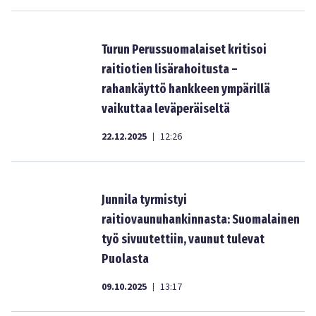
Turun Perussuomalaiset kritisoi
raitiotien lisärahoitusta –
rahankäyttö hankkeen ympärillä
vaikuttaa leväperäiseltä
22.12.2025
12:26
|
Junnila tyrmistyi
raitiovaunuhankinnasta: Suomalainen
työ sivuutettiin, vaunut tulevat
Puolasta
09.10.2025
13:17
|