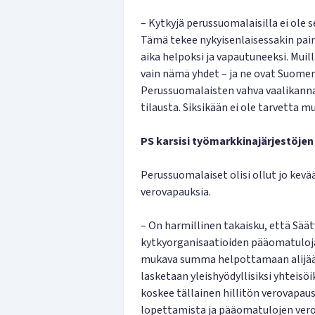
– Kytkyjä perussuomalaisilla ei ol
Tämä tekee nykyisenlaisessakin pai
aika helpoksi ja vapautuneeksi. Muill
vain nämä yhdet – ja ne ovat Suomen
Perussuomalaisten vahva vaalikannatu
tilausta. Siksikään ei ole tarvetta m
PS karsisi työmarkkinajärjestöje
Perussuomalaiset olisi ollut jo kev
verovapauksia.
– On harmillinen takaisku, että Sä
kytkyorganisaatioiden pääomatuloja v
mukava summa helpottamaan alijää
lasketaan yleishyödyllisiksi yhteisöi
koskee tällainen hillitön verovapau
lopettamista ja pääomatulojen vero