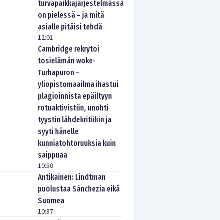
turvapaikkajärjestelmässä
on pielessä – ja mitä
asialle pitäisi tehdä
12:01
Cambridge rekrytoi
tosielämän woke-
Turhapuron –
yliopistomaailma ihastui
plagioinnista epäiltyyn
rotuaktivistiin, unohti
tyystin lähdekritiikin ja
syyti hänelle
kunniatohtoruuksia kuin
saippuaa
10:50
Antikainen: Lindtman
puolustaa Sánchezia eikä
Suomea
10:37