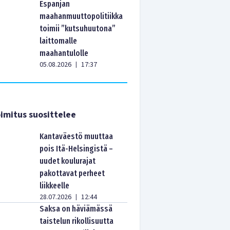
Espanjan
maahanmuuttopolitiikka
toimii ”kutsuhuutona”
laittomalle
maahantulolle
05.08.2026
17:37
|
imitus suosittelee
Kantaväestö muuttaa
pois Itä-Helsingistä –
uudet koulurajat
pakottavat perheet
liikkeelle
28.07.2026
12:44
|
Saksa on häviämässä
taistelun rikollisuutta