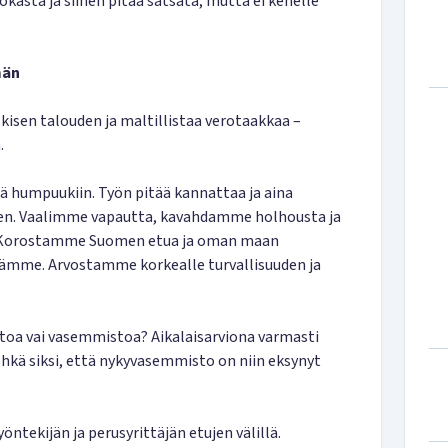
kasta ja siihen pitää satsata, mutta ei kenelle
män
kisen talouden ja maltillistaa verotaakkaa –
.
ä humpuukiin. Työn pitää kannattaa ja aina
. Vaalimme vapautta, kavahdamme holhousta ja
a. Korostamme Suomen etua ja oman maan
sämme. Arvostamme korkealle turvallisuuden ja
stoa vai vasemmistoa? Aikalaisarviona varmasti
hkä siksi, että nykyvasemmisto on niin eksynyt
yöntekijän ja perusyrittäjän etujen välillä.