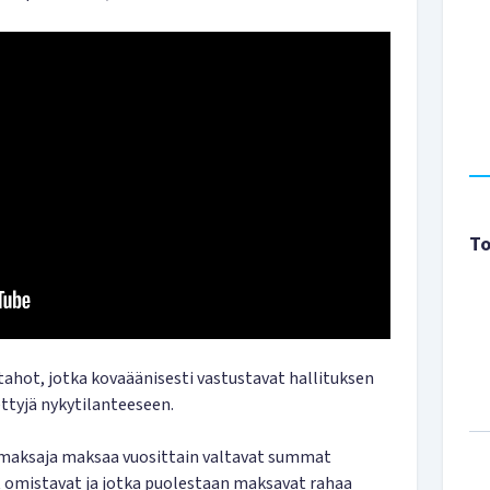
To
ahot, jotka kovaäänisesti vastustavat hallituksen
ettyjä nykytilanteeseen.
onmaksaja maksaa vuosittain valtavat summat
ot omistavat ja jotka puolestaan maksavat rahaa