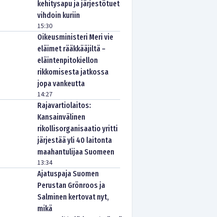
kehitysapu ja järjestötuet
vihdoin kuriin
15:30
Oikeusministeri Meri vie
eläimet rääkkääjiltä –
eläintenpitokiellon
rikkomisesta jatkossa
jopa vankeutta
14:27
Rajavartiolaitos:
Kansainvälinen
rikollisorganisaatio yritti
järjestää yli 40 laitonta
maahantulijaa Suomeen
13:34
Ajatuspaja Suomen
Perustan Grönroos ja
Salminen kertovat nyt,
mikä