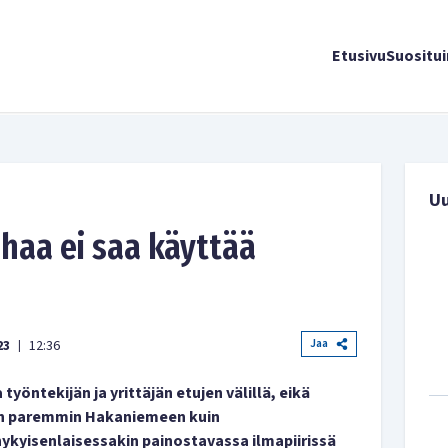
Etusivu
Suositu
U
haa ei saa käyttää
Jaa
23
12:36
|
työntekijän ja yrittäjän etujen välillä, eikä
sen paremmin Hakaniemeen kuin
ykyisenlaisessakin painostavassa ilmapiirissä