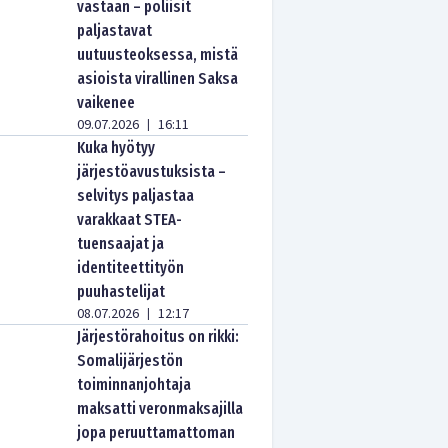
vastaan – poliisit
paljastavat
uutuusteoksessa, mistä
asioista virallinen Saksa
vaikenee
09.07.2026
16:11
|
Kuka hyötyy
järjestöavustuksista –
selvitys paljastaa
varakkaat STEA-
tuensaajat ja
identiteettityön
puuhastelijat
08.07.2026
12:17
|
Järjestörahoitus on rikki:
Somalijärjestön
toiminnanjohtaja
maksatti veronmaksajilla
jopa peruuttamattoman