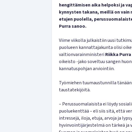
hengittämisen aika helpoksi ja vap
kynnysten takana, meillä on vain
etujen puolella, perussuomalaiste
Purra sanoo.
Viime viikolla julkaistiin uusi tut
puolueen kannattajakunta olisi oik
valtionvarainministeri
Riikka Purra
oikeisto -jako soveltuu sangen huon
kannatuspohjan arviointiin.
Työmiehen tuumaustunnilla tänään 
taustatekijöitä.
– Perussuomalaisista ei löydy sosial
puoluekenttää – eli siis sitä, että
intressejä, iloja, etuja, arvoja ja 
hyvinvointijärjestelmä on tärkeä ja va