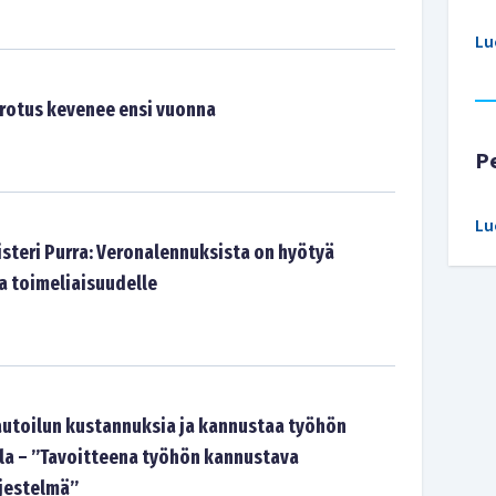
Lu
rotus kevenee ensi vuonna
P
Lu
isteri Purra: Veronalennuksista on hyötyä
a toimeliaisuudelle
 autoilun kustannuksia ja kannustaa työhön
la – ”Tavoitteena työhön kannustava
rjestelmä”