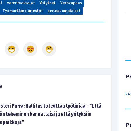
ät
veronmaksajat
Yritykset
Verovapaus
Työmarkkinajärjestöt
perussuomalaiset
P
a
Lu
steri Purra: Hallitus toteuttaa työlinjaa – ”Että
n tekeminen kannattaisi ja että yrityksiin
yöpaikkoja”
P