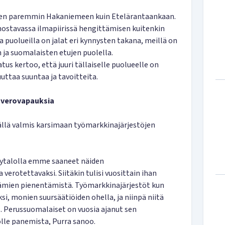
e sen paremmin Hakaniemeen kuin Etelärantaankaan.
nostavassa ilmapiirissä hengittämisen kuitenkin
a puolueilla on jalat eri kynnysten takana, meillä on
 ja suomalaisten etujen puolella.
s kertoo, että juuri tällaiselle puolueelle on
uuttaa suuntaa ja tavoitteita.
n verovapauksia
äällä valmis karsimaan työmarkkinajärjestöjen
ätytalolla emme saaneet näiden
erotettavaksi. Siitäkin tulisi vuosittain ihan
mien pienentämistä. Työmarkkinajärjestöt kun
ksi, monien suursäätiöiden ohella, ja niinpä niitä
s. Perussuomalaiset on vuosia ajanut sen
lle panemista, Purra sanoo.