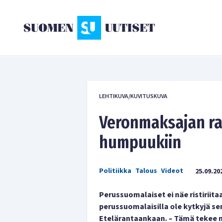
LEHTIKUVA/KUVITUSKUVA
Veronmaksajan ra
humpuukiin
Politiikka
Talous
Videot
25.09.20
Perussuomalaiset ei näe ristiriitaa 
perussuomalaisilla ole kytkyjä 
Etelärantaankaan. – Tämä tekee n