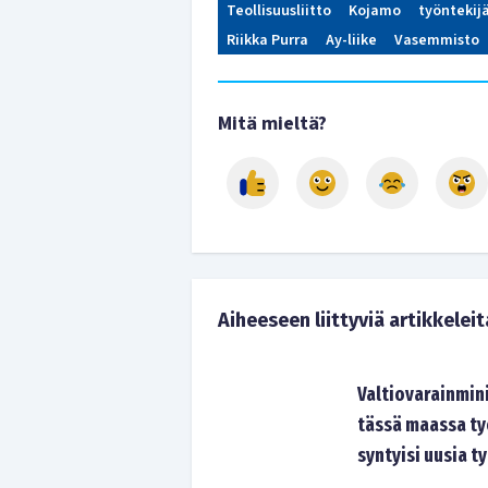
Teollisuusliitto
Kojamo
työntekij
Riikka Purra
Ay-liike
Vasemmisto
Mitä mieltä?
Aiheeseen liittyviä artikkeleit
Valtiovarainmini
tässä maassa työ
syntyisi uusia t