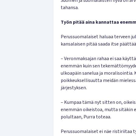
Suomen ja suomalaisten hyvä on arvo
tahansa.
Työn pitää aina kannattaa enem
Perussuomalaiset haluaa terveen jul
kansalaisen pitää saada itse päättää
– Veronmaksajan rahaa ei saa käyttä
enemmän kuin sen tekemättömyyden
ulkoapäin sanelua ja moralisointi
poikkeuksellisuutta meidän mieles
järjestyksen.
– Kumpaa tämä nyt sitten on, oikei
enemmän oikeistoa, mutta sitäkin e
polultaan, Purra toteaa.
Perussuomalaiset ei näe ristiriitaa t