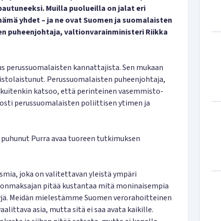
autuneeksi. Muilla puolueilla on jalat eri
 nämä yhdet – ja ne ovat Suomen ja suomalaisten
n puheenjohtaja, valtionvarainministeri Riikka
kimus perussuomalaisten kannattajista. Sen mukaan
eistolaistunut. Perussuomalaisten puheenjohtaja,
kuitenkin katsoo, että perinteinen vasemmisto-
osti perussuomalaisten poliittisen ytimen ja
puhunut Purra avaa tuoreen tutkimuksen
ismia, joka on valitettavan yleistä ympäri
 veronmaksajan pitää kustantaa mitä moninaisempia
lypsyjä. Meidän mielestämme Suomen verorahoitteinen
alittava asia, mutta sitä ei saa avata kaikille.