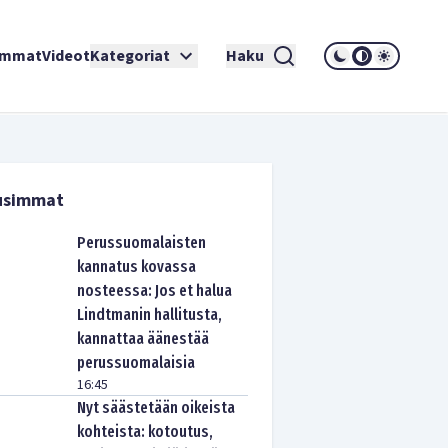
immat
Videot
Kategoriat
Haku
usimmat
Perussuomalaisten
kannatus kovassa
nosteessa: Jos et halua
Lindtmanin hallitusta,
kannattaa äänestää
perussuomalaisia
16:45
Nyt säästetään oikeista
kohteista: kotoutus,