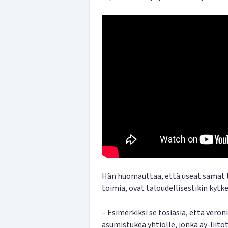
Hän huomauttaa, että useat samat t
toimia, ovat taloudellisestikin kytk
– Esimerkiksi se tosiasia, että ver
asumistukea yhtiölle, jonka ay-liit