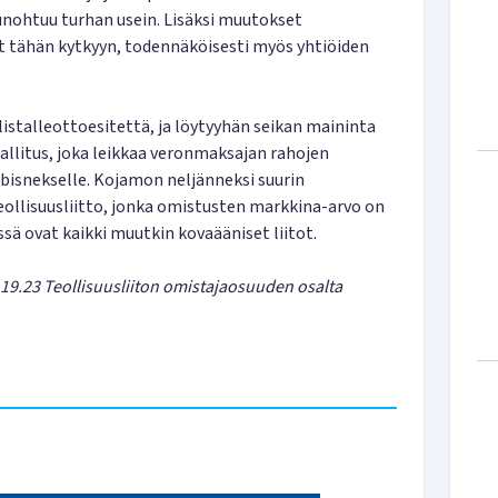
unohtuu turhan usein. Lisäksi muutokset
t tähän kytkyyn, todennäköisesti myös yhtiöiden
istalleottoesitettä, ja löytyyhän seikan maininta
hallitus, joka leikkaa veronmaksajan rahojen
e bisnekselle. Kojamon neljänneksi suurin
ollisuusliitto, jonka omistusten markkina-arvo on
ssä ovat kaikki muutkin kovaääniset liitot.
 19.23 Teollisuusliiton omistajaosuuden osalta