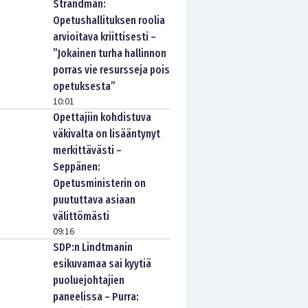
Strandman:
Opetushallituksen roolia
arvioitava kriittisesti –
”Jokainen turha hallinnon
porras vie resursseja pois
opetuksesta”
10:01
Opettajiin kohdistuva
väkivalta on lisääntynyt
merkittävästi –
Seppänen:
Opetusministerin on
puututtava asiaan
välittömästi
09:16
SDP:n Lindtmanin
esikuvamaa sai kyytiä
puoluejohtajien
paneelissa – Purra: