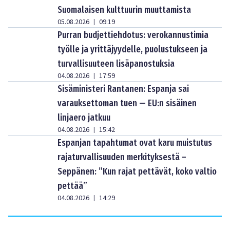
Suomalaisen kulttuurin muuttamista
05.08.2026
09:19
|
Purran budjettiehdotus: verokannustimia
työlle ja yrittäjyydelle, puolustukseen ja
turvallisuuteen lisäpanostuksia
04.08.2026
17:59
|
Sisäministeri Rantanen: Espanja sai
varauksettoman tuen — EU:n sisäinen
linjaero jatkuu
04.08.2026
15:42
|
Espanjan tapahtumat ovat karu muistutus
rajaturvallisuuden merkityksestä –
Seppänen: ”Kun rajat pettävät, koko valtio
pettää”
04.08.2026
14:29
|