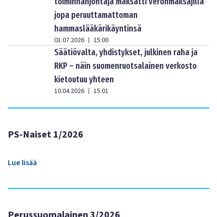
toiminnanjohtaja maksatti veronmaksajilla
jopa peruuttamattoman
hammaslääkärikäyntinsä
01.07.2026
15:00
|
Säätiövalta, yhdistykset, julkinen raha ja
RKP – näin suomenruotsalainen verkosto
kietoutuu yhteen
10.04.2026
15:01
|
PS-Naiset 1/2026
Lue lisää
Perussuomalainen 3/2026