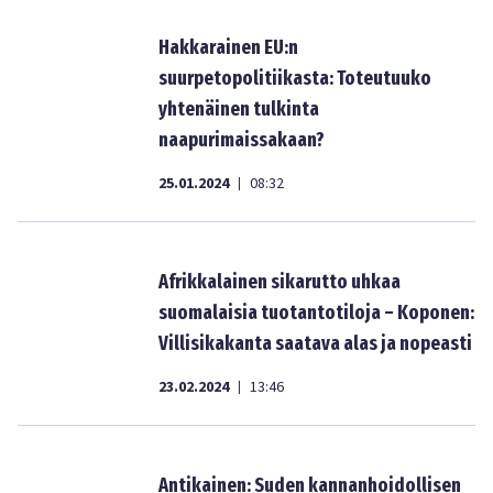
Hakkarainen EU:n
suurpetopolitiikasta: Toteutuuko
yhtenäinen tulkinta
naapurimaissakaan?
25.01.2024
08:32
|
Afrikkalainen sikarutto uhkaa
suomalaisia tuotantotiloja – Koponen:
Villisikakanta saatava alas ja nopeasti
23.02.2024
13:46
|
Antikainen: Suden kannanhoidollisen