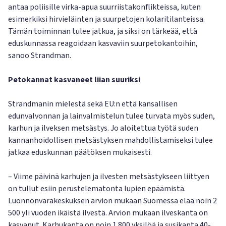
antaa poliisille virka-apua suurriistakonflikteissa, kuten
esimerkiksi hirvieläinten ja suurpetojen kolaritilanteissa.
Tämän toiminnan tulee jatkua, ja siksi on tärkeää, että
eduskunnassa reagoidaan kasvaviin suurpetokantoihin,
sanoo Strandman.
Petokannat kasvaneet liian suuriksi
Strandmanin mielestä sekä EU:n että kansallisen
edunvalvonnan ja lainvalmistelun tulee turvata myös suden,
karhun ja ilveksen metsästys. Jo aloitettua työtä suden
kannanhoidollisen metsästyksen mahdollistamiseksi tulee
jatkaa eduskunnan päätöksen mukaisesti.
– Viime päivinä karhujen ja ilvesten metsästykseen liittyen
on tullut esiin perustelematonta lupien epäämistä.
Luonnonvarakeskuksen arvion mukaan Suomessa elää noin 2
500 yli vuoden ikäistä ilvestä. Arvion mukaan ilveskanta on
kasvanut. Karhukanta on noin 1 800 yksilöä ja susikanta 40-