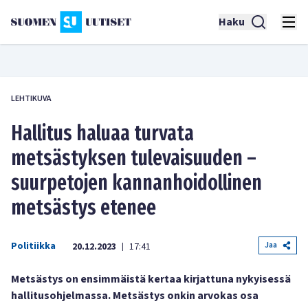
Haku
LEHTIKUVA
Hallitus haluaa turvata
metsästyksen tulevaisuuden –
suurpetojen kannanhoidollinen
metsästys etenee
Politiikka
Jaa
20.12.2023
17:41
|
Metsästys on ensimmäistä kertaa kirjattuna nykyisessä
hallitusohjelmassa. Metsästys onkin arvokas osa