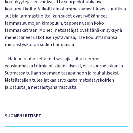
koulukyytejä sen vuoksi, että suurpedot uhkaavat
koulumatkoilla. Viikoittain olemme saaneet lukea surullisia
uutisia lammastiloilta, kun sudet ovat hyökänneet
lammaslaumojen kimppuun, tappaen usein koko
lammaskatraan. Monet metsästäjät ovat tänäkin syksynä
menettäneet uskollisen ystävänsä, itse kouluttamansa
metsästyskoiran suden hampaisiin.
– Haluan rauhoitella metsästäjiä, sillä teemme
eduskunnassa toimia pitkäjänteisesti, että suurpetokanta
Suomessa tullaan saamaan tasapainoon ja rauhalliseksi.
Metsästäjien tulee jatkaa arvokasta metsästyskoirien
jalostusta ja metsästysharrastusta.
SUOMEN UUTISET