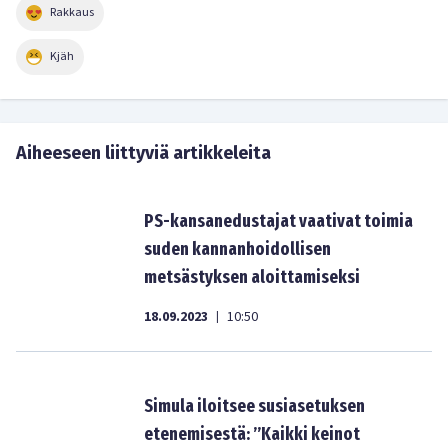
Rakkaus
Kjäh
Aiheeseen liittyviä artikkeleita
PS-kansanedustajat vaativat toimia
suden kannanhoidollisen
metsästyksen aloittamiseksi
18.09.2023
10:50
|
Simula iloitsee susiasetuksen
etenemisestä: ”Kaikki keinot