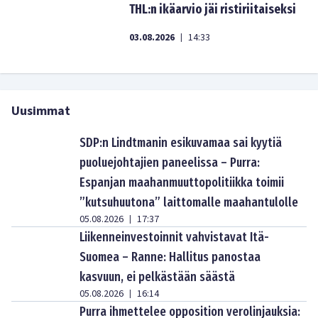
THL:n ikäarvio jäi ristiriitaiseksi
03.08.2026
14:33
|
Uusimmat
SDP:n Lindtmanin esikuvamaa sai kyytiä
puoluejohtajien paneelissa – Purra:
Espanjan maahanmuuttopolitiikka toimii
”kutsuhuutona” laittomalle maahantulolle
05.08.2026
17:37
|
Liikenneinvestoinnit vahvistavat Itä-
Suomea – Ranne: Hallitus panostaa
kasvuun, ei pelkästään säästä
05.08.2026
16:14
|
Purra ihmettelee opposition verolinjauksia: