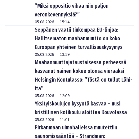
”Miksi oppositio vihaa niin paljon
veronkevennyksiä?”
05.08.2026
15:14
|
Seppänen vaatii tiukempaa EU-linjaa:
Hallitsematon maahanmuutto on koko
Euroopan yhteinen turvallisuuskysymys
05.08.2026
13:19
|
Maahanmuuttajataustaisessa perheessä
kasvanut nainen kokee olonsa vieraaksi
Helsingin Kontulassa: ”Tästä on tullut Lähi-
itä”
05.08.2026
12:09
|
Yksityiskoulujen kysyntä kasvaa – uusi
kristillinen kotikoulu aloittaa Kouvolassa
05.08.2026
11:01
|
Pirkanmaan uimahalleissa muutettiin
saunomissääntöä – Strandman: