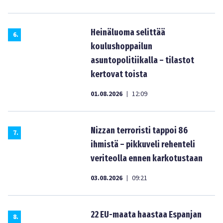
Heinäluoma selittää
6
.
koulushoppailun
asuntopolitiikalla – tilastot
kertovat toista
01.08.2026
12:09
|
Nizzan terroristi tappoi 86
7
.
ihmistä – pikkuveli rehenteli
veriteolla ennen karkotustaan
03.08.2026
09:21
|
22 EU-maata haastaa Espanjan
8
.