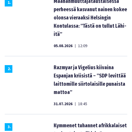
Maahanmuuttajataustaisessa
1
.
perheessä kasvanut nainen kokee
olonsa vieraaksi Helsingin
Kontulassa: ”Tästä on tullut Lähi-
itä”
05.08.2026
12:09
|
Razmyar ja Vigelius kiivaina
2
.
Espanjan kriisistä – ”SDP levittää
laittomille siirtolaisille punaista
mattoa”
31.07.2026
18:45
|
Kymmenet tuhannet afrikkalaiset
3
.