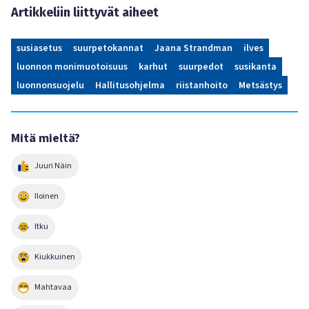
Artikkeliin liittyvät aiheet
susiasetus
suurpetokannat
Jaana Strandman
ilves
luonnon monimuotoisuus
karhut
suurpedot
susikanta
luonnonsuojelu
Hallitusohjelma
riistanhoito
Metsästys
Mitä mieltä?
Juuri Näin
Iloinen
Itku
Kiukkuinen
Mahtavaa