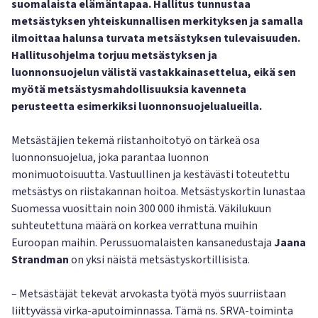
suomalaista elämäntapaa. Hallitus tunnustaa
metsästyksen yhteiskunnallisen merkityksen ja samalla
ilmoittaa halunsa turvata metsästyksen tulevaisuuden.
Hallitusohjelma torjuu metsästyksen ja
luonnonsuojelun välistä vastakkainasettelua, eikä sen
myötä metsästysmahdollisuuksia kavenneta
perusteetta esimerkiksi luonnonsuojelualueilla.
Metsästäjien tekemä riistanhoitotyö on tärkeä osa
luonnonsuojelua, joka parantaa luonnon
monimuotoisuutta. Vastuullinen ja kestävästi toteutettu
metsästys on riistakannan hoitoa. Metsästyskortin lunastaa
Suomessa vuosittain noin 300 000 ihmistä. Väkilukuun
suhteutettuna määrä on korkea verrattuna muihin
Euroopan maihin. Perussuomalaisten kansanedustaja
Jaana
Strandman
on yksi näistä metsästyskortillisista.
– Metsästäjät tekevät arvokasta työtä myös suurriistaan
liittyvässä virka-aputoiminnassa. Tämä ns. SRVA-toiminta