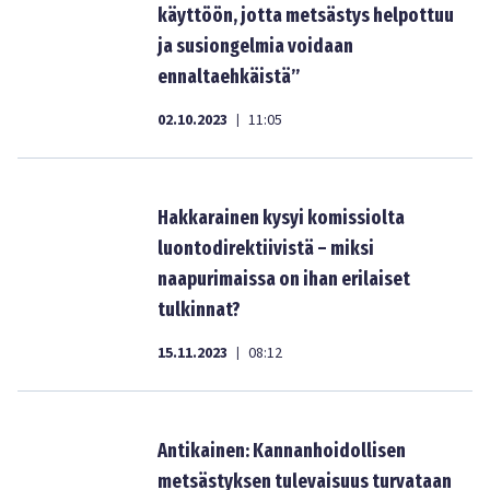
käyttöön, jotta metsästys helpottuu
ja susiongelmia voidaan
ennaltaehkäistä”
02.10.2023
11:05
|
Hakkarainen kysyi komissiolta
luontodirektiivistä – miksi
naapurimaissa on ihan erilaiset
tulkinnat?
15.11.2023
08:12
|
Antikainen: Kannanhoidollisen
metsästyksen tulevaisuus turvataan