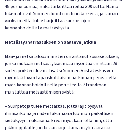
45 perhelaumaa, mikä tarkoittaa reilua 300 sutta. Nämä
lukemat ovat Suomen luontoon liian korkeita, ja tämän
vuoksi meillä tulee harjoittaa suurpetojen
kannanhoidollista metsästystä.
Metsästysharrastuksen on saatava jatkua
Maa- ja metsätalousministeri on antanut susiasetuksen,
jonka mukaan metsästykseen saa myöntää enintään 28
suden poikkeusluvan. Lisäksi Suomen Riistakeskus voi
myöntää luvan tapauskohtaisen harkinnan perusteella –
myös kannanhoidollisella perusteella. Strandman
muistuttaa metsästämisen syistä:
– Suurpetoja tulee metsästää, jotta lajit pysyvät
ihmisarkoina ja niiden lukumäärä luonnon paikallisen
sietokyvyn mukaisena. Ei voi myöskään olla niin, että
pikkuoppilaille joudutaan järjestämään ylimääräisiä