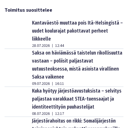
Toimitus suosittelee
Kantaväestö muuttaa pois Itä-Helsingistä –
uudet koulurajat pakottavat perheet
liikkeelle
28.07.2026
12:44
|
Saksa on häviämässä taistelun rikollisuutta
vastaan – poliisit paljastavat
uutuusteoksessa, mistä asioista virallinen
Saksa vaikenee
09.07.2026
16:11
|
Kuka hyötyy järjestöavustuksista – selvitys
paljastaa varakkaat STEA-tuensaajat ja
identiteettityön puuhastelijat
08.07.2026
12:17
|
Järjestörahoitus on rikki: Somalijärjestön