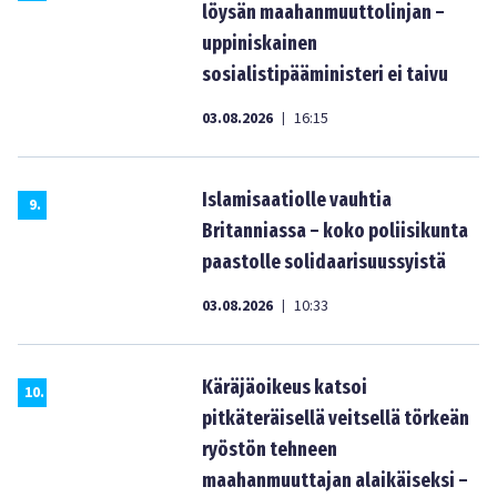
löysän maahanmuuttolinjan –
uppiniskainen
sosialistipääministeri ei taivu
03.08.2026
16:15
|
Islamisaatiolle vauhtia
9
.
Britanniassa – koko poliisikunta
paastolle solidaarisuussyistä
03.08.2026
10:33
|
Käräjäoikeus katsoi
10
.
pitkäteräisellä veitsellä törkeän
ryöstön tehneen
maahanmuuttajan alaikäiseksi –