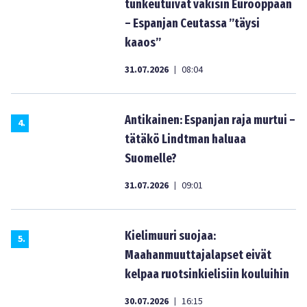
tunkeutuivat väkisin Eurooppaan
– Espanjan Ceutassa ”täysi
kaaos”
31.07.2026
08:04
|
Antikainen: Espanjan raja murtui –
4
.
tätäkö Lindtman haluaa
Suomelle?
31.07.2026
09:01
|
Kielimuuri suojaa:
5
.
Maahanmuuttajalapset eivät
kelpaa ruotsinkielisiin kouluihin
30.07.2026
16:15
|