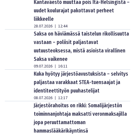
Kantaväestö muuttaa pois Itä-Helsingistä –
uudet koulurajat pakottavat perheet
liikkeelle
28.07.2026
12:44
|
Saksa on häviämässä taistelun rikollisuutta
vastaan – poliisit paljastavat
uutuusteoksessa, mistä asioista virallinen
Saksa vaikenee
09.07.2026
16:11
|
Kuka hyötyy järjestöavustuksista – selvitys
paljastaa varakkaat STEA-tuensaajat ja
identiteettityön puuhastelijat
08.07.2026
12:17
|
Järjestörahoitus on rikki: Somalijärjestön
toiminnanjohtaja maksatti veronmaksajilla
jopa peruuttamattoman
hammaslääkärikäyntinsä