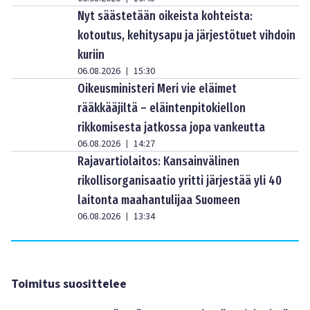
Nyt säästetään oikeista kohteista:
kotoutus, kehitysapu ja järjestötuet vihdoin
kuriin
06.08.2026
15:30
|
Oikeusministeri Meri vie eläimet
rääkkääjiltä – eläintenpitokiellon
rikkomisesta jatkossa jopa vankeutta
06.08.2026
14:27
|
Rajavartiolaitos: Kansainvälinen
rikollisorganisaatio yritti järjestää yli 40
laitonta maahantulijaa Suomeen
06.08.2026
13:34
|
Toimitus suosittelee