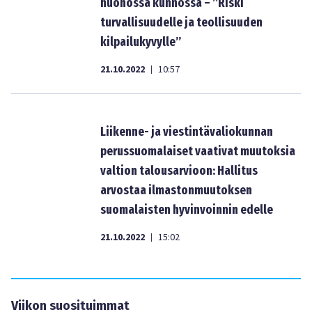
huonossa kunnossa – ”Riski
turvallisuudelle ja teollisuuden
kilpailukyvylle”
21.10.2022
10:57
|
Liikenne- ja viestintävaliokunnan
perussuomalaiset vaativat muutoksia
valtion talousarvioon: Hallitus
arvostaa ilmastonmuutoksen
suomalaisten hyvinvoinnin edelle
21.10.2022
15:02
|
Viikon suosituimmat