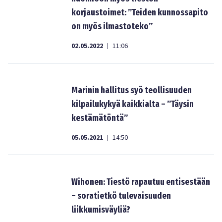
korjaustoimet: ”Teiden kunnossapito
on myös ilmastoteko”
02.05.2022
11:06
|
Marinin hallitus syö teollisuuden
kilpailukykyä kaikkialta – ”Täysin
kestämätöntä”
05.05.2021
14:50
|
Wihonen: Tiestö rapautuu entisestään
– soratietkö tulevaisuuden
liikkumisväyliä?