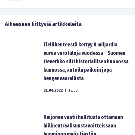
Aiheeseen liittyviä artikkeleita
Tieliikenteestä kertyy 8 miljardia
euroa verotuloja vuodessa – Suomen
tieverkko silti historiallisen huonossa
kunnossa, autoilu paikoin jopa
hengenvaarallista
21.04.2022
12:53
|
Reijonen vaatii hallitusta ottamaan
hiilineutraalisuustavoitteissaan
huomioon myös tiestön