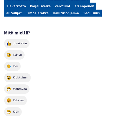
Tieverkosto
korjausvelka
verotulot
Ari Koponen
autoilijat
Timo HArakka
Hallitusohjelma
Teollisuus
Mitä mieltä?
Juuri Näin
Iloinen
Itku
Kiukkuinen
Mahtavaa
Rakkaus
Kjäh