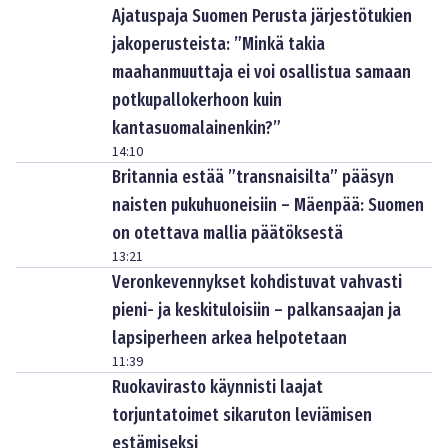
Ajatuspaja Suomen Perusta järjestötukien
jakoperusteista: ”Minkä takia
maahanmuuttaja ei voi osallistua samaan
potkupallokerhoon kuin
kantasuomalainenkin?”
14:10
Britannia estää ”transnaisilta” pääsyn
naisten pukuhuoneisiin – Mäenpää: Suomen
on otettava mallia päätöksestä
13:21
Veronkevennykset kohdistuvat vahvasti
pieni- ja keskituloisiin – palkansaajan ja
lapsiperheen arkea helpotetaan
11:39
Ruokavirasto käynnisti laajat
torjuntatoimet sikaruton leviämisen
estämiseksi