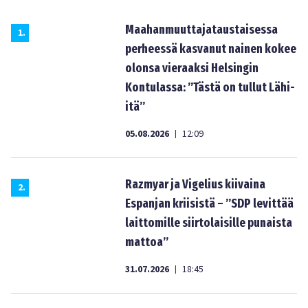
Maahanmuuttajataustaisessa
1
.
perheessä kasvanut nainen kokee
olonsa vieraaksi Helsingin
Kontulassa: ”Tästä on tullut Lähi-
itä”
05.08.2026
12:09
|
Razmyar ja Vigelius kiivaina
2
.
Espanjan kriisistä – ”SDP levittää
laittomille siirtolaisille punaista
mattoa”
31.07.2026
18:45
|