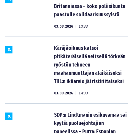
Britanniassa – koko poliisikunta
paastolle solidaarisuussyistä
03.08.2026
10:33
|
Käräjäoikeus katsoi
8
.
pitkäteräisellä veitsellä törkeän
ryöstön tehneen
maahanmuuttajan alaikäiseksi –
THL:n ikäarvio jäi ristiriitaiseksi
03.08.2026
14:33
|
SDP:n Lindtmanin esikuvamaa sai
9
.
kyytiä puoluejohtajien
paneelissa – Purra: Espanjan