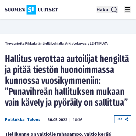
Haku
Tievaurioita Pikkukyläntiellä Lohjalla. Arkistokuvaa.
/
LEHTIKUVA
Hallitus verottaa autoilijat hengiltä
ja pitää tiestön huonoimmassa
kunnossa vuosikymmeniin:
”Punavihreän hallituksen mukaan
vain kävely ja pyöräily on sallittua”
Politiikka
Talous
Jaa
30.05.2022
18:36
|
Tieliikenne on valtiolle rahasampo. Valtio kerää