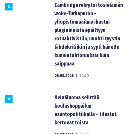
Cambridge rekrytoi tosielämän
3
.
woke-Turhapuron –
yliopistomaailma ihastui
plagioinnista epäiltyyn
rotuaktivistiin, unohti tyystin
lähdekritiikin ja syyti hänelle
kunniatohtoruuksia kuin
saippuaa
06.08.2026
10:50
|
Heinäluoma selittää
4
.
koulushoppailun
asuntopolitiikalla – tilastot
kertovat toista