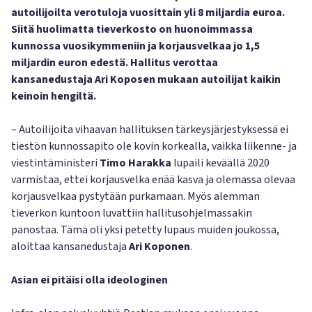
autoilijoilta verotuloja vuosittain yli 8 miljardia euroa.
Siitä huolimatta tieverkosto on huonoimmassa
kunnossa vuosikymmeniin ja korjausvelkaa jo 1,5
miljardin euron edestä. Hallitus verottaa
kansanedustaja Ari Koposen mukaan autoilijat kaikin
keinoin hengiltä.
– Autoilijoita vihaavan hallituksen tärkeysjärjestyksessä ei
tiestön kunnossapito ole kovin korkealla, vaikka liikenne- ja
viestintäministeri
Timo Harakka
lupaili keväällä 2020
varmistaa, ettei korjausvelka enää kasva ja olemassa olevaa
korjausvelkaa pystytään purkamaan. Myös alemman
tieverkon kuntoon luvattiin hallitusohjelmassakin
panostaa. Tämä oli yksi petetty lupaus muiden joukossa,
aloittaa kansanedustaja
Ari Koponen
.
Asian ei pitäisi olla ideologinen