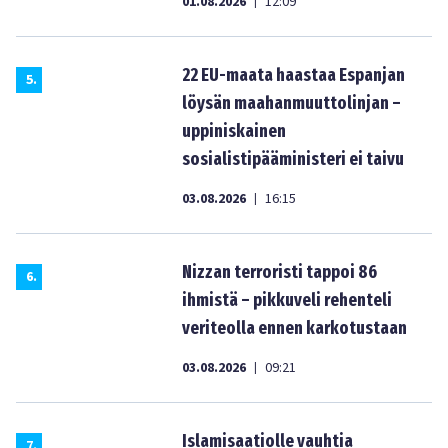
01.08.2026
12:09
|
22 EU-maata haastaa Espanjan
5
.
löysän maahanmuuttolinjan –
uppiniskainen
sosialistipääministeri ei taivu
03.08.2026
16:15
|
Nizzan terroristi tappoi 86
6
.
ihmistä – pikkuveli rehenteli
veriteolla ennen karkotustaan
03.08.2026
09:21
|
Islamisaatiolle vauhtia
7
.