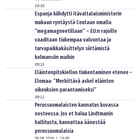
10:30
Espanja kiihdytti itävaltalaisministerin
mukaan ryntäystä Ceutaan omalla
”megamagneetillaan” – EU:n rajoille
vaaditaan tiukempaa valvontaa ja
turvapaikkakäsittelyn siirtämistä
kolmansiin maihin
09:21
Eläintenpitokiellon tiukentaminen etenee –
Elomaa: ”Merkittävä askel eläinten
oikeuksien parantamiseksi”
09:11
Perussuomalaisten kannatus kovassa
nosteessa: Jos et halua Lindtmanin
hallitusta, kannattaa äänestää
perussuomalaisia
06.08.2026
16:45
|