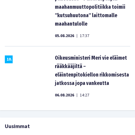
maahanmuuttopolitiikka toimii
”kutsuhuutona” laittomalle
maahantulolle
05.08.2026
17:37
|
Oikeusministeri Meri vie eläimet
10
.
rääkkääjiltä –
eläintenpitokiellon rikkomisesta
jatkossa jopa vankeutta
06.08.2026
14:27
|
Uusimmat