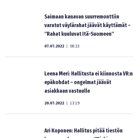
Saimaan kanavan suurremonttiin
varatut väylärahat jäävät käyttämät –
”Rahat kuuluvat Itä-Suomeen”
07.07.2022
08:23
|
Leena Meri: Hallitusta ei kiinnosta VR:n
epäkohdat – ongelmat jäävät
asiakkaan vastuulle
20.07.2022
13:19
|
Ari Koponen: Hallitus pitää tiestön