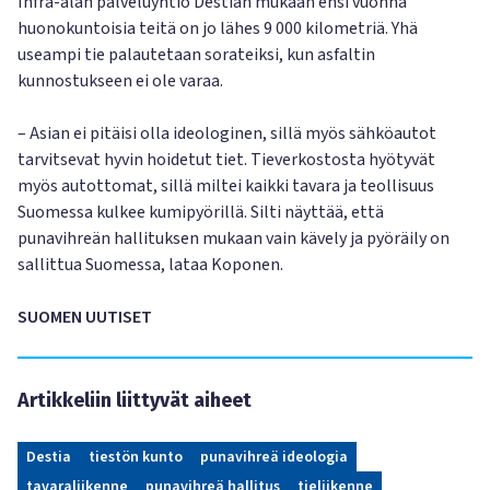
Infra-alan palveluyhtiö Destian mukaan ensi vuonna
huonokuntoisia teitä on jo lähes 9 000 kilometriä. Yhä
useampi tie palautetaan sorateiksi, kun asfaltin
kunnostukseen ei ole varaa.
– Asian ei pitäisi olla ideologinen, sillä myös sähköautot
tarvitsevat hyvin hoidetut tiet. Tieverkostosta hyötyvät
myös autottomat, sillä miltei kaikki tavara ja teollisuus
Suomessa kulkee kumipyörillä. Silti näyttää, että
punavihreän hallituksen mukaan vain kävely ja pyöräily on
sallittua Suomessa, lataa Koponen.
SUOMEN UUTISET
Artikkeliin liittyvät aiheet
Destia
tiestön kunto
punavihreä ideologia
tavaraliikenne
punavihreä hallitus
tieliikenne