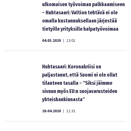
ulkomaisen työvoiman palkkaamiseen
– Huhtasaari: Valtion tehtävä ei ole
omalla kustannuksellaan järjestää
tietyille yrityksille halpatyövoimaa
04.03.2020
13:01
|
Huhtasaari: Koronakriisi on
paljastanut, että Suomi ei ole ollut
tilanteen tasalla – ”Siksi jäimme
sivuun myös EU:n suojavarusteiden
yhteishankinnasta”
20.04.2020
11:31
|