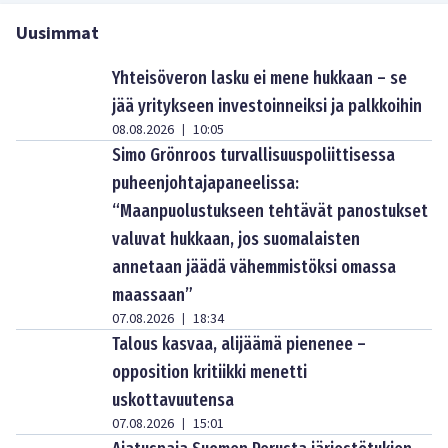
Uusimmat
Yhteisöveron lasku ei mene hukkaan – se
jää yritykseen investoinneiksi ja palkkoihin
08.08.2026
10:05
|
Simo Grönroos turvallisuuspoliittisessa
puheenjohtajapaneelissa:
“Maanpuolustukseen tehtävät panostukset
valuvat hukkaan, jos suomalaisten
annetaan jäädä vähemmistöksi omassa
maassaan”
07.08.2026
18:34
|
Talous kasvaa, alijäämä pienenee –
opposition kritiikki menetti
uskottavuutensa
07.08.2026
15:01
|