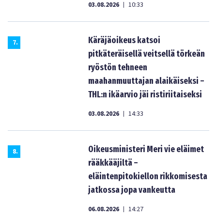
03.08.2026
10:33
|
Käräjäoikeus katsoi
7
.
pitkäteräisellä veitsellä törkeän
ryöstön tehneen
maahanmuuttajan alaikäiseksi –
THL:n ikäarvio jäi ristiriitaiseksi
03.08.2026
14:33
|
Oikeusministeri Meri vie eläimet
8
.
rääkkääjiltä –
eläintenpitokiellon rikkomisesta
jatkossa jopa vankeutta
06.08.2026
14:27
|