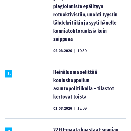
plagioinnista epäiltyyn
rotuaktivistiin, unohti tyystin
lähdekritiikin ja syyti hänelle
kunniatohtoruuksia kuin
saippuaa
06.08.2026
10:50
|
Heinäluoma selittää
3
.
koulushoppailun
asuntopolitiikalla – tilastot
kertovat toista
01.08.2026
12:09
|
22 EU-maata haastaa Espanjan