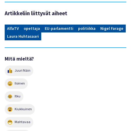
Artikkeliin liittyvät aiheet
AlfaTV
opettaja
EU-parlamentti
politiikka
Nigel Farage
Laura Huhtasaari
Mitä mieltä?
Juuri Näin
Iloinen
Itku
Kiukkuinen
Mahtavaa