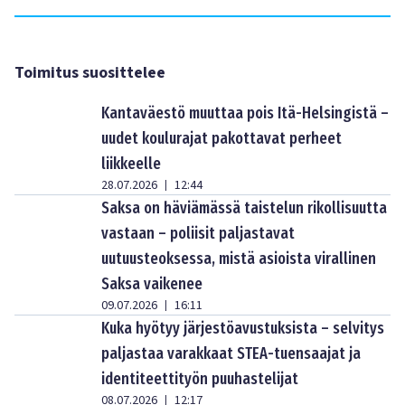
Toimitus suosittelee
Kantaväestö muuttaa pois Itä-Helsingistä –
uudet koulurajat pakottavat perheet
liikkeelle
28.07.2026
12:44
|
Saksa on häviämässä taistelun rikollisuutta
vastaan – poliisit paljastavat
uutuusteoksessa, mistä asioista virallinen
Saksa vaikenee
09.07.2026
16:11
|
Kuka hyötyy järjestöavustuksista – selvitys
paljastaa varakkaat STEA-tuensaajat ja
identiteettityön puuhastelijat
08.07.2026
12:17
|