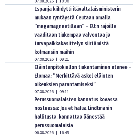
07.08.2026
10:30
|
Espanja kiihdytti itävaltalaisministerin
mukaan ryntäystä Ceutaan omalla
”megamagneetillaan” – EU:n rajoille
vaaditaan tiukempaa valvontaa ja
turvapaikkakäsittelyn siirtämistä
kolmansiin maihin
07.08.2026
09:21
|
Eläintenpitokiellon tiukentaminen etenee –
Elomaa: ”Merkittävä askel eläinten
oikeuksien parantamiseksi”
07.08.2026
09:11
|
Perussuomalaisten kannatus kovassa
nosteessa: Jos et halua Lindtmanin
hallitusta, kannattaa äänestää
perussuomalaisia
06.08.2026
16:45
|