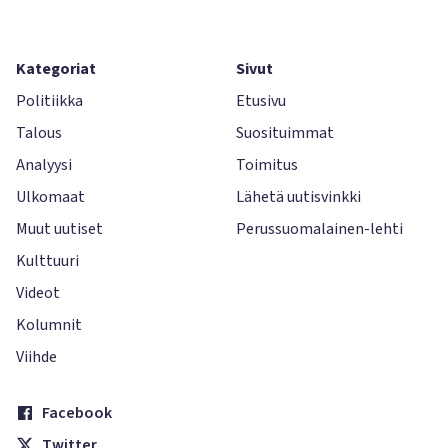
Kategoriat
Sivut
Politiikka
Etusivu
Talous
Suosituimmat
Analyysi
Toimitus
Ulkomaat
Lähetä uutisvinkki
Muut uutiset
Perussuomalainen-lehti
Kulttuuri
Videot
Kolumnit
Viihde
Facebook
Twitter