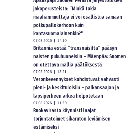
Ajatuspaja Suomen Perusta järjestötukien
jakoperusteista: ”Minkä takia
maahanmuuttaja ei voi osallistua samaan
potkupallokerhoon kuin
kantasuomalainenkin?”
07.08.2026
14:10
|
Britannia estää ”transnaisilta” pääsyn
naisten pukuhuoneisiin – Mäenpää: Suomen
on otettava mallia päätöksestä
07.08.2026
13:21
|
Veronkevennykset kohdistuvat vahvasti
pieni- ja keskituloisiin – palkansaajan ja
lapsiperheen arkea helpotetaan
07.08.2026
11:39
|
Ruokavirasto käynnisti laajat
torjuntatoimet sikaruton leviämisen
estämiseksi