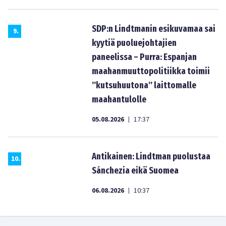
SDP:n Lindtmanin esikuvamaa sai
9
.
kyytiä puoluejohtajien
paneelissa – Purra: Espanjan
maahanmuuttopolitiikka toimii
”kutsuhuutona” laittomalle
maahantulolle
05.08.2026
17:37
|
Antikainen: Lindtman puolustaa
10
.
Sánchezia eikä Suomea
06.08.2026
10:37
|