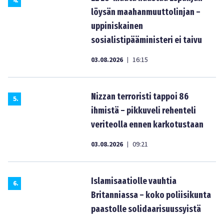
4
.
löysän maahanmuuttolinjan –
uppiniskainen
sosialistipääministeri ei taivu
03.08.2026
16:15
|
Nizzan terroristi tappoi 86
5
.
ihmistä – pikkuveli rehenteli
veriteolla ennen karkotustaan
03.08.2026
09:21
|
Islamisaatiolle vauhtia
6
.
Britanniassa – koko poliisikunta
paastolle solidaarisuussyistä