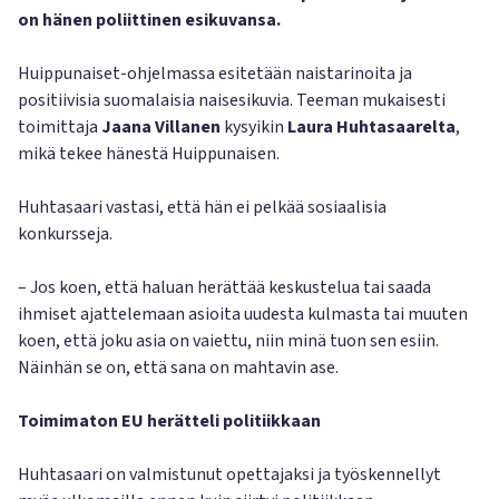
on hänen poliittinen esikuvansa.
Huippunaiset-ohjelmassa esitetään naistarinoita ja
positiivisia suomalaisia naisesikuvia. Teeman mukaisesti
toimittaja
Jaana Villanen
kysyikin
Laura Huhtasaarelta
,
mikä tekee hänestä Huippunaisen.
Huhtasaari vastasi, että hän ei pelkää sosiaalisia
konkursseja.
– Jos koen, että haluan herättää keskustelua tai saada
ihmiset ajattelemaan asioita uudesta kulmasta tai muuten
koen, että joku asia on vaiettu, niin minä tuon sen esiin.
Näinhän se on, että sana on mahtavin ase.
Toimimaton EU herätteli politiikkaan
Huhtasaari on valmistunut opettajaksi ja työskennellyt