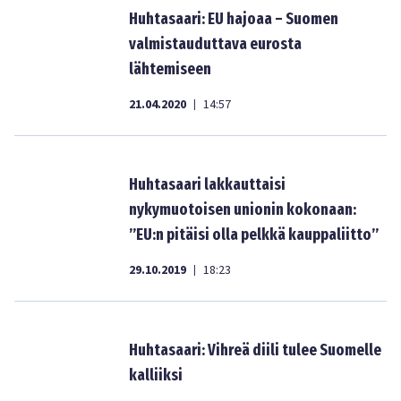
Huhtasaari: EU hajoaa – Suomen
valmistauduttava eurosta
lähtemiseen
21.04.2020
14:57
|
Huhtasaari lakkauttaisi
nykymuotoisen unionin kokonaan:
”EU:n pitäisi olla pelkkä kauppaliitto”
29.10.2019
18:23
|
Huhtasaari: Vihreä diili tulee Suomelle
kalliiksi