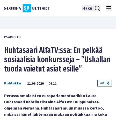
Haku
PS ARKISTO
Huhtasaari AlfaTV:ssa: En pelkää
sosiaalisia konkursseja – ”Uskallan
tuoda vaietut asiat esille”
Politiikka
Jaa
11.06.2020
09:11
|
Perussuomalaisten europarlamentaarikko Laura
Huhtasaari nähtiin tiistaina AlfaTV:n Huippunaiset-
ohjelman vieraana. Huhtasaari muun muassa kertoo,
mikä sai hänet lähtemään mukaan politiikkaan ja kuka