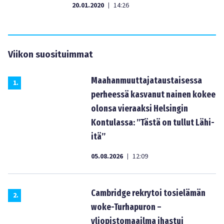
20.01.2020
14:26
|
Viikon suosituimmat
Maahanmuuttajataustaisessa
1
.
perheessä kasvanut nainen kokee
olonsa vieraaksi Helsingin
Kontulassa: ”Tästä on tullut Lähi-
itä”
05.08.2026
12:09
|
Cambridge rekrytoi tosielämän
2
.
woke-Turhapuron –
yliopistomaailma ihastui