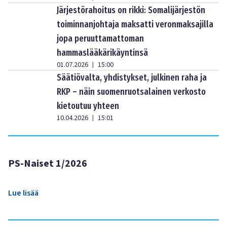
Järjestörahoitus on rikki: Somalijärjestön
toiminnanjohtaja maksatti veronmaksajilla
jopa peruuttamattoman
hammaslääkärikäyntinsä
01.07.2026
15:00
|
Säätiövalta, yhdistykset, julkinen raha ja
RKP – näin suomenruotsalainen verkosto
kietoutuu yhteen
10.04.2026
15:01
|
PS-Naiset 1/2026
Lue lisää