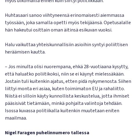
myös ulkomailla ennen kuin siirtyi politiikkaan.
Huhtasaari sanoo viihtyneensä erinomaisesti aiemmassa
työssään, joka samalla opetti myös tekijäänsä. Opetusalalle
hän hakeutui osittain oman äitinsä esikuvan vuoksi.
Halu vaikuttaa yhteiskunnallisiin asioihin syntyi poliittisen
heräämisen kautta.
– Jos minulta olisi nuorempana, ehkä 28-vuotiaana kysytty,
että haluatko poliitikoksi, niin se ei käynyt mielessäkään.
Jostain tuli kuitenkin ajatus, etten pidä nykymenosta. Siihen
liittyi monta eri asiaa, kuten toimimaton EU ja rahaliitto.
Niistä ei silloin käyty kunnollista keskustelua, jotta ihmiset
pääsisivät tietämään, minkä pohjalta valintoja tehdään.
Isossa kuvassa politiikalla kuitenkin muutetaan eniten
maailmaa.
Nigel Faragen puhelinnumero tallessa