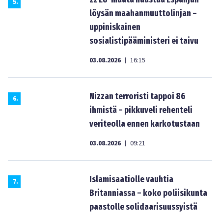
5
.
löysän maahanmuuttolinjan –
uppiniskainen
sosialistipääministeri ei taivu
03.08.2026
16:15
|
Nizzan terroristi tappoi 86
6
.
ihmistä – pikkuveli rehenteli
veriteolla ennen karkotustaan
03.08.2026
09:21
|
Islamisaatiolle vauhtia
7
.
Britanniassa – koko poliisikunta
paastolle solidaarisuussyistä