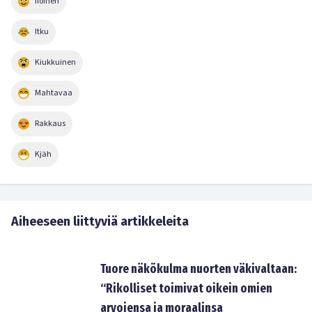
Iloinen
Itku
Kiukkuinen
Mahtavaa
Rakkaus
Kjäh
Aiheeseen liittyviä artikkeleita
Tuore näkökulma nuorten väkivaltaan:
“Rikolliset toimivat oikein omien
arvojensa ja moraalinsa