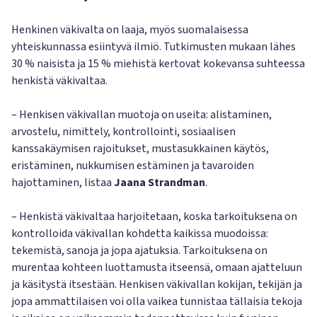
Henkinen väkivalta on laaja, myös suomalaisessa
yhteiskunnassa esiintyvä ilmiö. Tutkimusten mukaan lähes
30 % naisista ja 15 % miehistä kertovat kokevansa suhteessa
henkistä väkivaltaa.
– Henkisen väkivallan muotoja on useita: alistaminen,
arvostelu, nimittely, kontrollointi, sosiaalisen
kanssakäymisen rajoitukset, mustasukkainen käytös,
eristäminen, nukkumisen estäminen ja tavaroiden
hajottaminen, listaa
Jaana Strandman
.
– Henkistä väkivaltaa harjoitetaan, koska tarkoituksena on
kontrolloida väkivallan kohdetta kaikissa muodoissa:
tekemistä, sanoja ja jopa ajatuksia. Tarkoituksena on
murentaa kohteen luottamusta itseensä, omaan ajatteluun
ja käsitystä itsestään. Henkisen väkivallan kokijan, tekijän ja
jopa ammattilaisen voi olla vaikea tunnistaa tällaisia tekoja