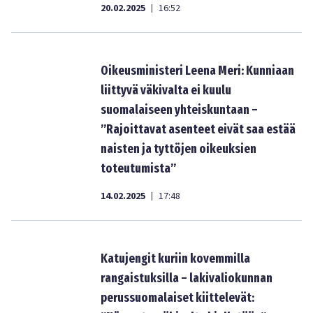
20.02.2025
16:52
|
Oikeusministeri Leena Meri: Kunniaan
liittyvä väkivalta ei kuulu
suomalaiseen yhteiskuntaan –
”Rajoittavat asenteet eivät saa estää
naisten ja tyttöjen oikeuksien
toteutumista”
14.02.2025
17:48
|
Katujengit kuriin kovemmilla
rangaistuksilla – lakivaliokunnan
perussuomalaiset kiittelevät: