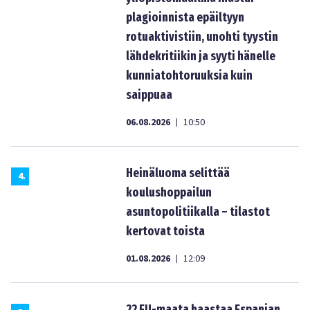
plagioinnista epäiltyyn
rotuaktivistiin, unohti tyystin
lähdekritiikin ja syyti hänelle
kunniatohtoruuksia kuin
saippuaa
06.08.2026
10:50
|
Heinäluoma selittää
4
.
koulushoppailun
asuntopolitiikalla – tilastot
kertovat toista
01.08.2026
12:09
|
22 EU-maata haastaa Espanjan