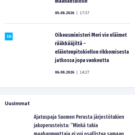
maahantulolle
05.08.2026
17:37
|
Oikeusministeri Meri vie eläimet
10
.
rääkkääjiltä –
eläintenpitokiellon rikkomisesta
jatkossa jopa vankeutta
06.08.2026
14:27
|
Uusimmat
Ajatuspaja Suomen Perusta järjestötukien
jakoperusteista: ”Minkä takia
maahanmuuttaja ei voi osallistua samaan