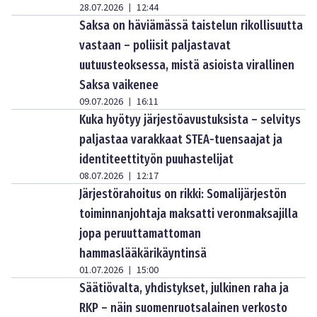
28.07.2026
12:44
|
Saksa on häviämässä taistelun rikollisuutta
vastaan – poliisit paljastavat
uutuusteoksessa, mistä asioista virallinen
Saksa vaikenee
09.07.2026
16:11
|
Kuka hyötyy järjestöavustuksista – selvitys
paljastaa varakkaat STEA-tuensaajat ja
identiteettityön puuhastelijat
08.07.2026
12:17
|
Järjestörahoitus on rikki: Somalijärjestön
toiminnanjohtaja maksatti veronmaksajilla
jopa peruuttamattoman
hammaslääkärikäyntinsä
01.07.2026
15:00
|
Säätiövalta, yhdistykset, julkinen raha ja
RKP – näin suomenruotsalainen verkosto