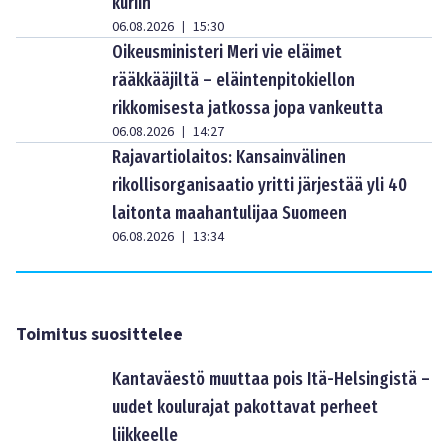
kuriin
06.08.2026
15:30
|
Oikeusministeri Meri vie eläimet
rääkkääjiltä – eläintenpitokiellon
rikkomisesta jatkossa jopa vankeutta
06.08.2026
14:27
|
Rajavartiolaitos: Kansainvälinen
rikollisorganisaatio yritti järjestää yli 40
laitonta maahantulijaa Suomeen
06.08.2026
13:34
|
Toimitus suosittelee
Kantaväestö muuttaa pois Itä-Helsingistä –
uudet koulurajat pakottavat perheet
liikkeelle