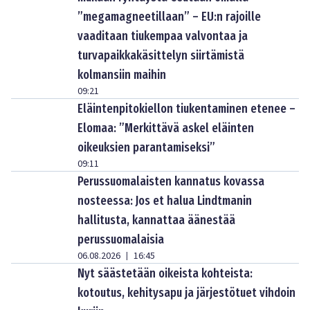
”megamagneetillaan” – EU:n rajoille
vaaditaan tiukempaa valvontaa ja
turvapaikkakäsittelyn siirtämistä
kolmansiin maihin
09:21
Eläintenpitokiellon tiukentaminen etenee –
Elomaa: ”Merkittävä askel eläinten
oikeuksien parantamiseksi”
09:11
Perussuomalaisten kannatus kovassa
nosteessa: Jos et halua Lindtmanin
hallitusta, kannattaa äänestää
perussuomalaisia
06.08.2026
16:45
|
Nyt säästetään oikeista kohteista:
kotoutus, kehitysapu ja järjestötuet vihdoin