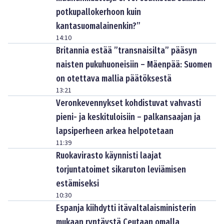
potkupallokerhoon kuin
kantasuomalainenkin?”
14:10
Britannia estää ”transnaisilta” pääsyn
naisten pukuhuoneisiin – Mäenpää: Suomen
on otettava mallia päätöksestä
13:21
Veronkevennykset kohdistuvat vahvasti
pieni- ja keskituloisiin – palkansaajan ja
lapsiperheen arkea helpotetaan
11:39
Ruokavirasto käynnisti laajat
torjuntatoimet sikaruton leviämisen
estämiseksi
10:30
Espanja kiihdytti itävaltalaisministerin
mukaan ryntäystä Ceutaan omalla