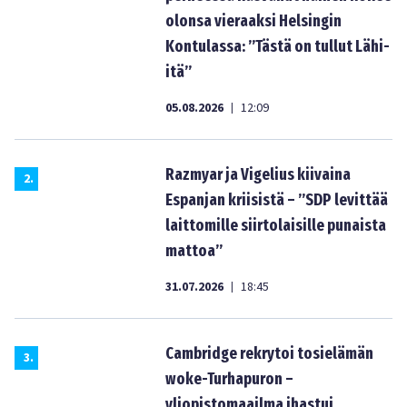
olonsa vieraaksi Helsingin
Kontulassa: ”Tästä on tullut Lähi-
itä”
05.08.2026
12:09
|
Razmyar ja Vigelius kiivaina
2
.
Espanjan kriisistä – ”SDP levittää
laittomille siirtolaisille punaista
mattoa”
31.07.2026
18:45
|
Cambridge rekrytoi tosielämän
3
.
woke-Turhapuron –
yliopistomaailma ihastui