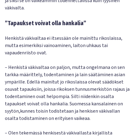
ja siksi se on vaikeammin todennettavissa kuin fyysinen
väkivalta.
”Tapaukset voivat olla hankalia”
Henkistä väkivaltaa ei itsessään ole mainittu rikoslaissa,
mutta esimerkiksi vainoaminen, laiton uhkaus tai
vapaudenriisto ovat.
– Henkistä väkivaltaa on paljon, mutta ongelmana on sen
tarkka määrittely, todentaminen ja lain säätäminen asian
ympärille. Edellä mainitut jo rikoslaissa olevat säädökset
osuvat tapauksiin, joissa rikoksen tunnusmerkistön rajaus ja
todentaminen ovat helpompia. Silti niidenkin osalta
tapaukset voivat olla hankalia. Suomessa kansalainen on
syytön,kunnes toisin todistetaan ja henkisen väkivallan
osalta todistaminen on erityisen vaikeaa.
– Olen tekemässä henkisestä väkivallasta kirjallista