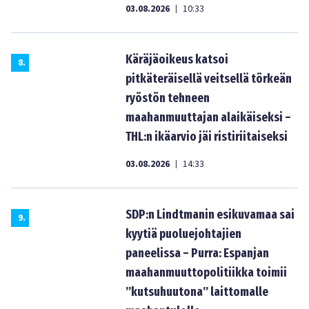
03.08.2026
10:33
|
Käräjäoikeus katsoi
8
.
pitkäteräisellä veitsellä törkeän
ryöstön tehneen
maahanmuuttajan alaikäiseksi –
THL:n ikäarvio jäi ristiriitaiseksi
03.08.2026
14:33
|
SDP:n Lindtmanin esikuvamaa sai
9
.
kyytiä puoluejohtajien
paneelissa – Purra: Espanjan
maahanmuuttopolitiikka toimii
”kutsuhuutona” laittomalle