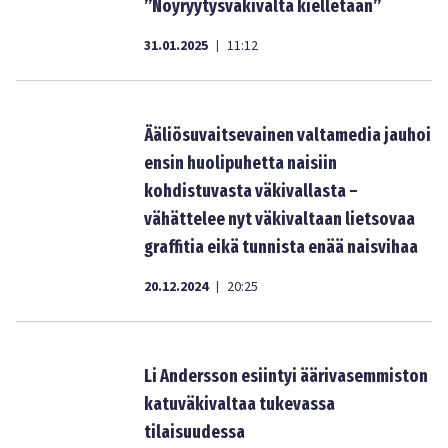
”Nöyryytysväkivalta kielletään”
31.01.2025
11:12
|
Ääliösuvaitsevainen valtamedia jauhoi
ensin huolipuhetta naisiin
kohdistuvasta väkivallasta –
vähättelee nyt väkivaltaan lietsovaa
graffitia eikä tunnista enää naisvihaa
20.12.2024
20:25
|
Li Andersson esiintyi äärivasemmiston
katuväkivaltaa tukevassa
tilaisuudessa