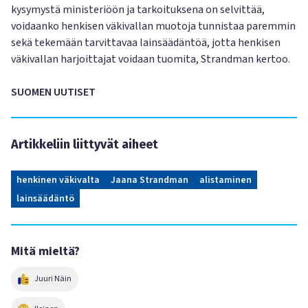
kysymystä ministeriöön ja tarkoituksena on selvittää,
voidaanko henkisen väkivallan muotoja tunnistaa paremmin
sekä tekemään tarvittavaa lainsäädäntöä, jotta henkisen
väkivallan harjoittajat voidaan tuomita, Strandman kertoo.
SUOMEN UUTISET
Artikkeliin liittyvät aiheet
henkinen väkivalta
Jaana Strandman
alistaminen
lainsäädäntö
Mitä mieltä?
Juuri Näin