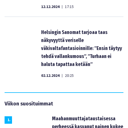
12.12.2024
17:15
|
Helsingin Sanomat tarjoaa taas
näkyvyyttä veriselle
väkivaltafantasioinnille: ”Ensin täytyy
tehdä vallankumous”, ”Turhaan ei
haluta tapattaa ketään”
02.12.2024
20:25
|
Viikon suosituimmat
Maahanmuuttajataustaisessa
1
.
perheessä kasvanut nainen kokee