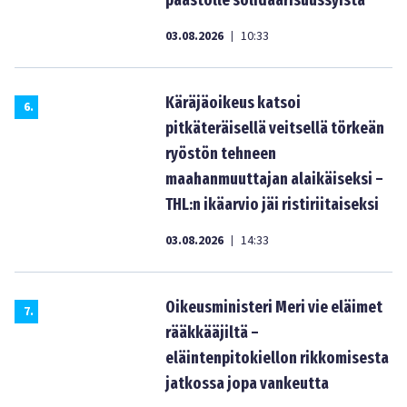
paastolle solidaarisuussyistä
03.08.2026
10:33
|
Käräjäoikeus katsoi
6
.
pitkäteräisellä veitsellä törkeän
ryöstön tehneen
maahanmuuttajan alaikäiseksi –
THL:n ikäarvio jäi ristiriitaiseksi
03.08.2026
14:33
|
Oikeusministeri Meri vie eläimet
7
.
rääkkääjiltä –
eläintenpitokiellon rikkomisesta
jatkossa jopa vankeutta