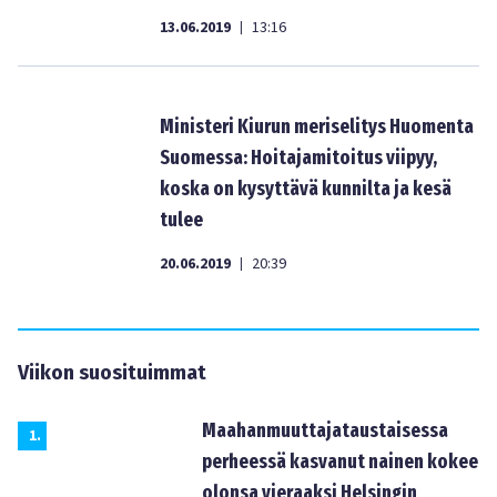
13.06.2019
13:16
|
Ministeri Kiurun meriselitys Huomenta
Suomessa: Hoitajamitoitus viipyy,
koska on kysyttävä kunnilta ja kesä
tulee
20.06.2019
20:39
|
Viikon suosituimmat
Maahanmuuttajataustaisessa
1
.
perheessä kasvanut nainen kokee
olonsa vieraaksi Helsingin