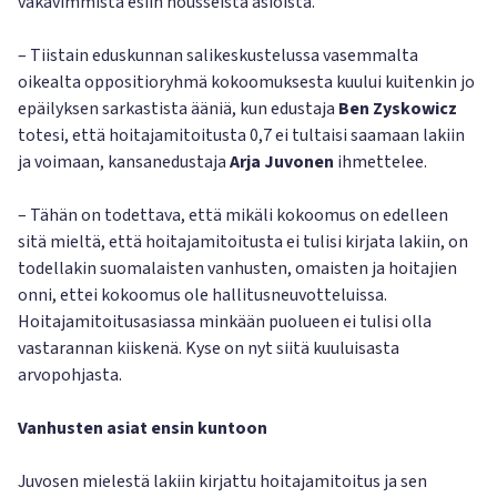
vakavimmista esiin nousseista asioista.
– Tiistain eduskunnan salikeskustelussa vasemmalta
oikealta oppositioryhmä kokoomuksesta kuului kuitenkin jo
epäilyksen sarkastista ääniä, kun edustaja
Ben Zyskowicz
totesi, että hoitajamitoitusta 0,7 ei tultaisi saamaan lakiin
ja voimaan, kansanedustaja
Arja Juvonen
ihmettelee.
– Tähän on todettava, että mikäli kokoomus on edelleen
sitä mieltä, että hoitajamitoitusta ei tulisi kirjata lakiin, on
todellakin suomalaisten vanhusten, omaisten ja hoitajien
onni, ettei kokoomus ole hallitusneuvotteluissa.
Hoitajamitoitusasiassa minkään puolueen ei tulisi olla
vastarannan kiiskenä. Kyse on nyt siitä kuuluisasta
arvopohjasta.
Vanhusten asiat ensin kuntoon
Juvosen mielestä lakiin kirjattu hoitajamitoitus ja sen