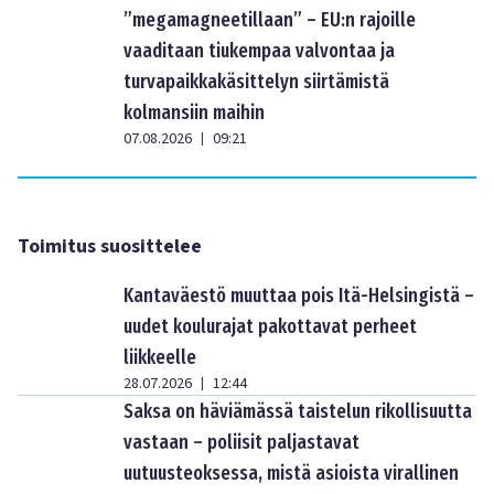
”megamagneetillaan” – EU:n rajoille
vaaditaan tiukempaa valvontaa ja
turvapaikkakäsittelyn siirtämistä
kolmansiin maihin
07.08.2026
09:21
|
Toimitus suosittelee
Kantaväestö muuttaa pois Itä-Helsingistä –
uudet koulurajat pakottavat perheet
liikkeelle
28.07.2026
12:44
|
Saksa on häviämässä taistelun rikollisuutta
vastaan – poliisit paljastavat
uutuusteoksessa, mistä asioista virallinen