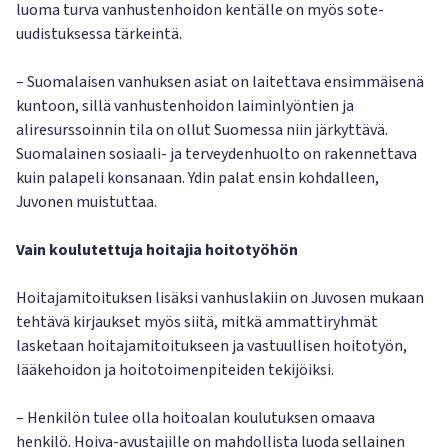
luoma turva vanhustenhoidon kentälle on myös sote-
uudistuksessa tärkeintä.
– Suomalaisen vanhuksen asiat on laitettava ensimmäisenä
kuntoon, sillä vanhustenhoidon laiminlyöntien ja
aliresurssoinnin tila on ollut Suomessa niin järkyttävä.
Suomalainen sosiaali- ja terveydenhuolto on rakennettava
kuin palapeli konsanaan. Ydin palat ensin kohdalleen,
Juvonen muistuttaa.
Vain koulutettuja hoitajia hoitotyöhön
Hoitajamitoituksen lisäksi vanhuslakiin on Juvosen mukaan
tehtävä kirjaukset myös siitä, mitkä ammattiryhmät
lasketaan hoitajamitoitukseen ja vastuullisen hoitotyön,
lääkehoidon ja hoitotoimenpiteiden tekijöiksi.
– Henkilön tulee olla hoitoalan koulutuksen omaava
henkilö. Hoiva-avustajille on mahdollista luoda sellainen