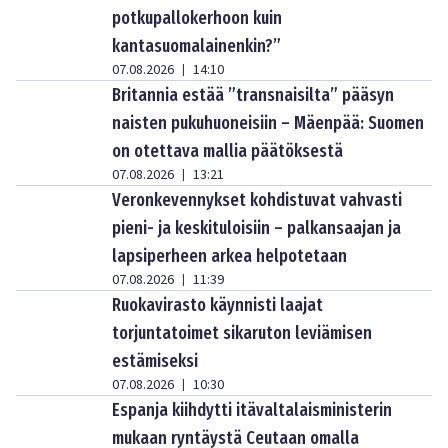
potkupallokerhoon kuin
kantasuomalainenkin?”
07.08.2026
14:10
|
Britannia estää ”transnaisilta” pääsyn
naisten pukuhuoneisiin – Mäenpää: Suomen
on otettava mallia päätöksestä
07.08.2026
13:21
|
Veronkevennykset kohdistuvat vahvasti
pieni- ja keskituloisiin – palkansaajan ja
lapsiperheen arkea helpotetaan
07.08.2026
11:39
|
Ruokavirasto käynnisti laajat
torjuntatoimet sikaruton leviämisen
estämiseksi
07.08.2026
10:30
|
Espanja kiihdytti itävaltalaisministerin
mukaan ryntäystä Ceutaan omalla