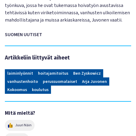
työnkuva, jossa he ovat tukemassa hoivatyön avustavissa
tehtävissä kuten viriketoiminnassa, vanhusten ulkoilemisen
mahdollistajana ja muissa arkiaskareissa, Juvonen vaatii.
SUOMEN UUTISET
Artikkeliin liittyvät aiheet
laiminlyönnit
hoitajamitoitus
Ben Zyskowicz
vanhustenhoito
perussuomalaiset
Arja Juvonen
Kokoomus
koulutus
Mitä mieltä?
Juuri Näin