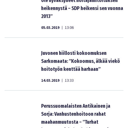
ole hyväksyneet hoitajamitoituksen
heikennystä – SDP heikensi sen vuonna
2013”
05.03.2019
13:06
|
Juvonen hiillosti kokoomuksen
Sarkomaata: ”Kokoomus, älkää viekö
hoitotyön kenttää harhaan”
14.03.2019
13:33
|
Perussuomalaisten Antikainen ja
Sorja: Vanhustenhoitoon rahat
maahanmuutosta – ”Turhat