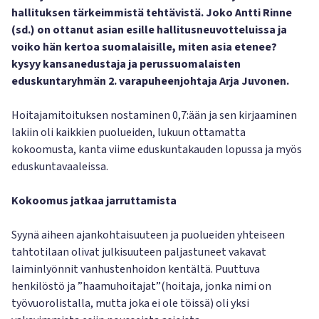
hallituksen tärkeimmistä tehtävistä. Joko Antti Rinne
(sd.) on ottanut asian esille hallitusneuvotteluissa ja
voiko hän kertoa suomalaisille, miten asia etenee?
kysyy kansanedustaja ja perussuomalaisten
eduskuntaryhmän 2. varapuheenjohtaja Arja Juvonen.
Hoitajamitoituksen nostaminen 0,7:ään ja sen kirjaaminen
lakiin oli kaikkien puolueiden, lukuun ottamatta
kokoomusta, kanta viime eduskuntakauden lopussa ja myös
eduskuntavaaleissa.
Kokoomus jatkaa jarruttamista
Syynä aiheen ajankohtaisuuteen ja puolueiden yhteiseen
tahtotilaan olivat julkisuuteen paljastuneet vakavat
laiminlyönnit vanhustenhoidon kentältä. Puuttuva
henkilöstö ja ”haamuhoitajat”(hoitaja, jonka nimi on
työvuorolistalla, mutta joka ei ole töissä) oli yksi