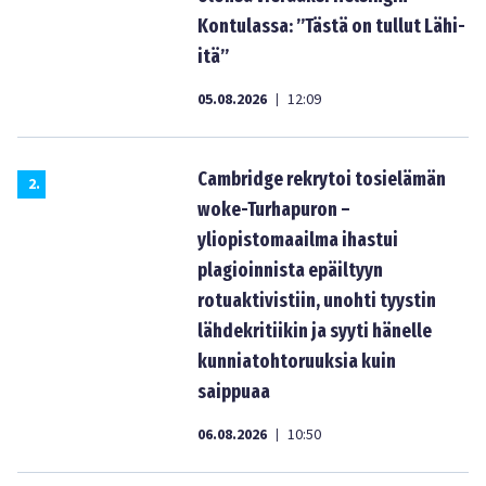
Kontulassa: ”Tästä on tullut Lähi-
itä”
05.08.2026
12:09
|
Cambridge rekrytoi tosielämän
2
.
woke-Turhapuron –
yliopistomaailma ihastui
plagioinnista epäiltyyn
rotuaktivistiin, unohti tyystin
lähdekritiikin ja syyti hänelle
kunniatohtoruuksia kuin
saippuaa
06.08.2026
10:50
|