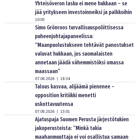
Yhteisöveron lasku ei mene hukkaan – se
jää yritykseen investoinneiksi ja palkkoihin
10:05
Simo Grönroos turvallisuuspoliittisessa
puheenjohtajapaneelissa:
“Maanpuolustukseen tehtävät panostukset
valuvat hukkaan, jos suomalaisten
annetaan jäädä vähemmistöksi omassa
maassaan”
07.08.2026
18:34
|
Talous kasvaa, alijäämä pienenee –
opposition kritiikki menetti
uskottavuutensa
07.08.2026
15:01
|
Ajatuspaja Suomen Perusta järjestötukien
jakoperusteista: ”Minkä takia
maahanmuuttaja ei voi osallistua samaan