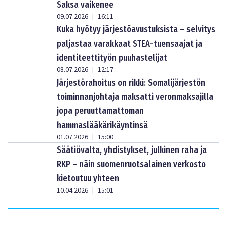
Saksa vaikenee
09.07.2026
16:11
|
Kuka hyötyy järjestöavustuksista – selvitys
paljastaa varakkaat STEA-tuensaajat ja
identiteettityön puuhastelijat
08.07.2026
12:17
|
Järjestörahoitus on rikki: Somalijärjestön
toiminnanjohtaja maksatti veronmaksajilla
jopa peruuttamattoman
hammaslääkärikäyntinsä
01.07.2026
15:00
|
Säätiövalta, yhdistykset, julkinen raha ja
RKP – näin suomenruotsalainen verkosto
kietoutuu yhteen
10.04.2026
15:01
|