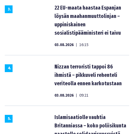
22 EU-maata haastaa Espanjan
3
.
löysän maahanmuuttolinjan –
uppiniskainen
sosialistipääministeri ei taivu
03.08.2026
16:15
|
Nizzan terroristi tappoi 86
4
.
ihmistä – pikkuveli rehenteli
veriteolla ennen karkotustaan
03.08.2026
09:21
|
Islamisaatiolle vauhtia
5
.
Britanniassa – koko poliisikunta