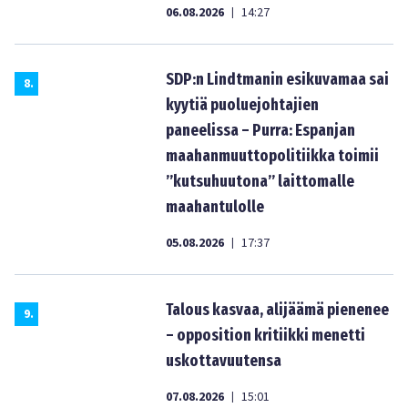
06.08.2026
14:27
|
SDP:n Lindtmanin esikuvamaa sai
8
.
kyytiä puoluejohtajien
paneelissa – Purra: Espanjan
maahanmuuttopolitiikka toimii
”kutsuhuutona” laittomalle
maahantulolle
05.08.2026
17:37
|
Talous kasvaa, alijäämä pienenee
9
.
– opposition kritiikki menetti
uskottavuutensa
07.08.2026
15:01
|