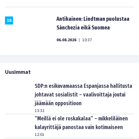
Antikainen: Lindtman puolustaa
10
.
Sánchezia eikä Suomea
06.08.2026
10:37
|
Uusimmat
SDP:n esikuvamaassa Espanjassa hallitusta
johtavat sosialistit – vaalivoittaja joutui
jäämään oppositioon
13:32
”Meillä ei ole roskakalaa” – mikkeliläinen
kalayrittäjä panostaa vain kotimaiseen
12:01