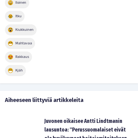
Iloinen
Itku
Kiukkuinen
Mahtavaa
Rakkaus
Kjäh
Aiheeseen liittyviä artikkeleita
Juvonen oikaisee Antti Lindtmanin
lausuntoa: ”Perussuomalaiset eivät