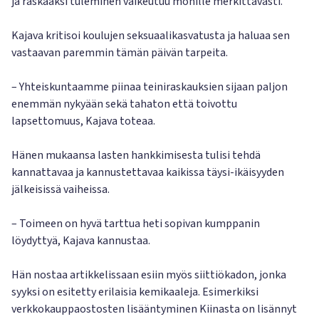
ja raskaaksi tuleminen vaikeutuu monille merkittävästi.
Kajava kritisoi koulujen seksuaalikasvatusta ja haluaa sen
vastaavan paremmin tämän päivän tarpeita.
– Yhteiskuntaamme piinaa teiniraskauksien sijaan paljon
enemmän nykyään sekä tahaton että toivottu
lapsettomuus, Kajava toteaa.
Hänen mukaansa lasten hankkimisesta tulisi tehdä
kannattavaa ja kannustettavaa kaikissa täysi-ikäisyyden
jälkeisissä vaiheissa.
– Toimeen on hyvä tarttua heti sopivan kumppanin
löydyttyä, Kajava kannustaa.
Hän nostaa artikkelissaan esiin myös siittiökadon, jonka
syyksi on esitetty erilaisia kemikaaleja. Esimerkiksi
verkkokauppaostosten lisääntyminen Kiinasta on lisännyt