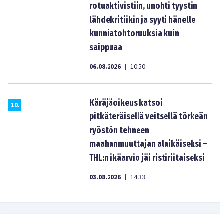
rotuaktivistiin, unohti tyystin
lähdekritiikin ja syyti hänelle
kunniatohtoruuksia kuin
saippuaa
06.08.2026
10:50
|
Käräjäoikeus katsoi
10
.
pitkäteräisellä veitsellä törkeän
ryöstön tehneen
maahanmuuttajan alaikäiseksi –
THL:n ikäarvio jäi ristiriitaiseksi
03.08.2026
14:33
|