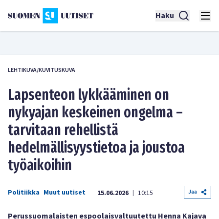
Haku
LEHTIKUVA/KUVITUSKUVA
Lapsenteon lykkääminen on
nykyajan keskeinen ongelma –
tarvitaan rehellistä
hedelmällisyystietoa ja joustoa
työaikoihin
Politiikka
Muut uutiset
Jaa
15.06.2026
10:15
|
Perussuomalaisten espoolaisvaltuutettu Henna Kajava