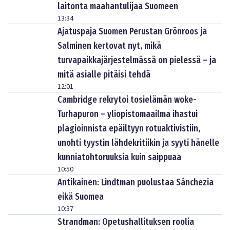
laitonta maahantulijaa Suomeen
13:34
Ajatuspaja Suomen Perustan Grönroos ja
Salminen kertovat nyt, mikä
turvapaikkajärjestelmässä on pielessä – ja
mitä asialle pitäisi tehdä
12:01
Cambridge rekrytoi tosielämän woke-
Turhapuron – yliopistomaailma ihastui
plagioinnista epäiltyyn rotuaktivistiin,
unohti tyystin lähdekritiikin ja syyti hänelle
kunniatohtoruuksia kuin saippuaa
10:50
Antikainen: Lindtman puolustaa Sánchezia
eikä Suomea
10:37
Strandman: Opetushallituksen roolia