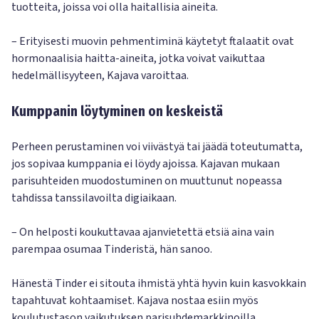
tuotteita, joissa voi olla haitallisia aineita.
– Erityisesti muovin pehmentiminä käytetyt ftalaatit ovat
hormonaalisia haitta-aineita, jotka voivat vaikuttaa
hedelmällisyyteen, Kajava varoittaa.
Kumppanin löytyminen on keskeistä
Perheen perustaminen voi viivästyä tai jäädä toteutumatta,
jos sopivaa kumppania ei löydy ajoissa. Kajavan mukaan
parisuhteiden muodostuminen on muuttunut nopeassa
tahdissa tanssilavoilta digiaikaan.
– On helposti koukuttavaa ajanvietettä etsiä aina vain
parempaa osumaa Tinderistä, hän sanoo.
Hänestä Tinder ei sitouta ihmistä yhtä hyvin kuin kasvokkain
tapahtuvat kohtaamiset. Kajava nostaa esiin myös
koulutustason vaikutuksen parisuhdemarkkinoilla.