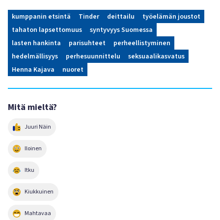
kumppanin etsintä
Tinder
deittailu
työelämän joustot
tahaton lapsettomuus
syntyvyys Suomessa
lasten hankinta
parisuhteet
perheellistyminen
hedelmällisyys
perhesuunnittelu
seksuaalikasvatus
Henna Kajava
nuoret
Mitä mieltä?
Juuri Näin
Iloinen
Itku
Kiukkuinen
Mahtavaa