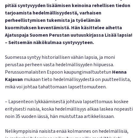
pitää syntyvyyden lisäämisen keinoina rehellisen tiedon
tarjoamista hedelmällisyydestä, varhaisen
perheellistymisen tukemista ja työelämän
kuormituksen keventämistä. Hän käsittelee aihetta
Ajatuspaja Suomen Perustan uutuuskirjassa Lisää lapsia!
– Seitsemän näkökulmaa syntyvyyteen.
Suomessa syntyy historiallisen vähän lapsia, ja moni
perustaa perheen vasta hedelmällisyyden hiipuessa.
Perussuomalaisten Espoon kaupunginvaltuutetun
Henna
Kajavan
mukaan tieto hedelmällisyydestä on puutteellista,
mikä voi johtaa tahattomaan lapsettomuuteen.
– Lapsenteon lykkäämisestä johtuva lapsettomuus koskee
erityisesti naisia, koska hedelmällisyys alkaa laskea nopeasti
noin 35 vuoden iässä, hän muistuttaa artikkelissaan.
Nelikymppisinä naisista enää kolmannes on hedelmällisiä,