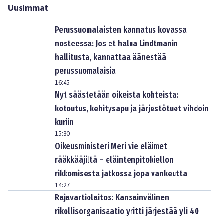
Uusimmat
Perussuomalaisten kannatus kovassa
nosteessa: Jos et halua Lindtmanin
hallitusta, kannattaa äänestää
perussuomalaisia
16:45
Nyt säästetään oikeista kohteista:
kotoutus, kehitysapu ja järjestötuet vihdoin
kuriin
15:30
Oikeusministeri Meri vie eläimet
rääkkääjiltä – eläintenpitokiellon
rikkomisesta jatkossa jopa vankeutta
14:27
Rajavartiolaitos: Kansainvälinen
rikollisorganisaatio yritti järjestää yli 40