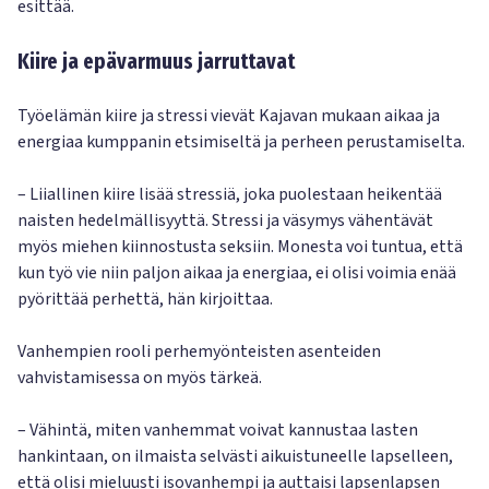
esittää.
Kiire ja epävarmuus jarruttavat
Työelämän kiire ja stressi vievät Kajavan mukaan aikaa ja
energiaa kumppanin etsimiseltä ja perheen perustamiselta.
– Liiallinen kiire lisää stressiä, joka puolestaan heikentää
naisten hedelmällisyyttä. Stressi ja väsymys vähentävät
myös miehen kiinnostusta seksiin. Monesta voi tuntua, että
kun työ vie niin paljon aikaa ja energiaa, ei olisi voimia enää
pyörittää perhettä, hän kirjoittaa.
Vanhempien rooli perhemyönteisten asenteiden
vahvistamisessa on myös tärkeä.
– Vähintä, miten vanhemmat voivat kannustaa lasten
hankintaan, on ilmaista selvästi aikuistuneelle lapselleen,
että olisi mieluusti isovanhempi ja auttaisi lapsenlapsen