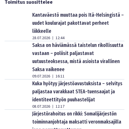
Toimitus suosittelee
Kantaväestö muuttaa pois Itä-Helsingistä –
uudet koulurajat pakottavat perheet
liikkeelle
28.07.2026
12:44
|
Saksa on häviämässä taistelun rikollisuutta
vastaan – poliisit paljastavat
uutuusteoksessa, mistä asioista virallinen
Saksa vaikenee
09.07.2026
16:11
|
Kuka hyötyy järjestöavustuksista – selvitys
paljastaa varakkaat STEA-tuensaajat ja
identiteettityön puuhastelijat
08.07.2026
12:17
|
Järjestörahoitus on rikki: Somalijärjestön
toiminnanjohtaja maksatti veronmaksajilla