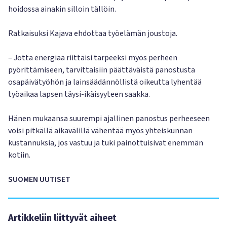
hoidossa ainakin silloin tällöin.
Ratkaisuksi Kajava ehdottaa työelämän joustoja.
– Jotta energiaa riittäisi tarpeeksi myös perheen
pyörittämiseen, tarvittaisiin päättäväistä panostusta
osapäivätyöhön ja lainsäädännöllistä oikeutta lyhentää
työaikaa lapsen täysi-ikäisyyteen saakka.
Hänen mukaansa suurempi ajallinen panostus perheeseen
voisi pitkällä aikavälillä vähentää myös yhteiskunnan
kustannuksia, jos vastuu ja tuki painottuisivat enemmän
kotiin.
SUOMEN UUTISET
Artikkeliin liittyvät aiheet