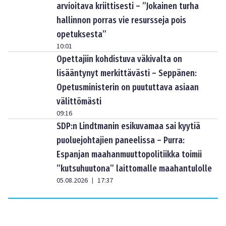
arvioitava kriittisesti – ”Jokainen turha
hallinnon porras vie resursseja pois
opetuksesta”
10:01
Opettajiin kohdistuva väkivalta on
lisääntynyt merkittävästi – Seppänen:
Opetusministerin on puututtava asiaan
välittömästi
09:16
SDP:n Lindtmanin esikuvamaa sai kyytiä
puoluejohtajien paneelissa – Purra:
Espanjan maahanmuuttopolitiikka toimii
”kutsuhuutona” laittomalle maahantulolle
05.08.2026
17:37
|