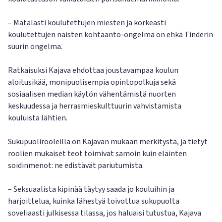
– Matalasti koulutettujen miesten ja korkeasti
koulutettujen naisten kohtaanto-ongelma on ehkä Tinderin
suurin ongelma.
Ratkaisuksi Kajava ehdottaa joustavampaa koulun
aloitusikää, monipuolisempia opintopolkuja sekä
sosiaalisen median käytön vähentämistä nuorten
keskuudessa ja herrasmieskulttuurin vahvistamista
kouluista lähtien.
Sukupuolirooleilla on Kajavan mukaan merkitystä, ja tietyt
roolien mukaiset teot toimivat samoin kuin eläinten
soidinmenot: ne edistävät pariutumista.
– Seksuaalista kipinää täytyy saada jo kouluihin ja
harjoittelua, kuinka lähestyä toivottua sukupuolta
soveliaasti julkisessa tilassa, jos haluaisi tutustua, Kajava