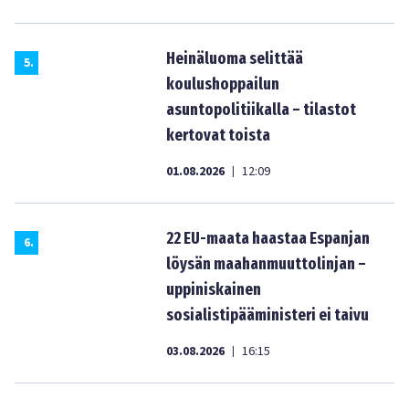
Heinäluoma selittää
5
.
koulushoppailun
asuntopolitiikalla – tilastot
kertovat toista
01.08.2026
12:09
|
22 EU-maata haastaa Espanjan
6
.
löysän maahanmuuttolinjan –
uppiniskainen
sosialistipääministeri ei taivu
03.08.2026
16:15
|