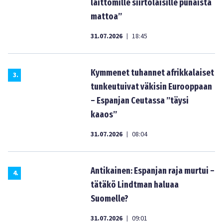
laittomille siirtolaisille punaista
mattoa”
31.07.2026
18:45
|
Kymmenet tuhannet afrikkalaiset
3
.
tunkeutuivat väkisin Eurooppaan
– Espanjan Ceutassa ”täysi
kaaos”
31.07.2026
08:04
|
Antikainen: Espanjan raja murtui –
4
.
tätäkö Lindtman haluaa
Suomelle?
31.07.2026
09:01
|