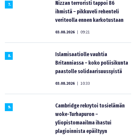
Nizzan terroristi tappoi 86
7
.
ihmistä – pikkuveli rehenteli
veriteolla ennen karkotustaan
03.08.2026
09:21
|
Islamisaatiolle vauhtia
8
.
Britanniassa – koko poliisikunta
paastolle solidaarisuussyistä
03.08.2026
10:33
|
Cambridge rekrytoi tosielämän
9
.
woke-Turhapuron –
yliopistomaailma ihastui
plagioinnista epäiltyyn