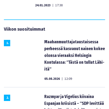
24.01.2023
17:38
|
Viikon suosituimmat
Maahanmuuttajataustaisessa
1
.
perheessä kasvanut nainen kokee
olonsa vieraaksi Helsingin
Kontulassa: ”Tästä on tullut Lähi-
itä”
05.08.2026
12:09
|
Razmyar ja Vigelius kiivaina
2
.
Espanjan kriisistä – ”SDP levittää