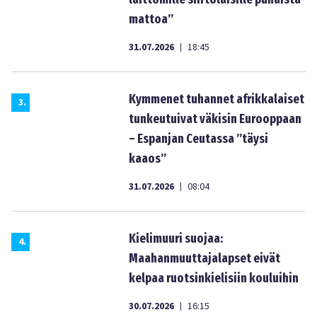
mattoa”
31.07.2026
18:45
|
Kymmenet tuhannet afrikkalaiset
3
.
tunkeutuivat väkisin Eurooppaan
– Espanjan Ceutassa ”täysi
kaaos”
31.07.2026
08:04
|
Kielimuuri suojaa:
4
.
Maahanmuuttajalapset eivät
kelpaa ruotsinkielisiin kouluihin
30.07.2026
16:15
|