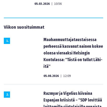
05.03.2026
10:56
|
Viikon suosituimmat
Maahanmuuttajataustaisessa
1
.
perheessä kasvanut nainen kokee
olonsa vieraaksi Helsingin
Kontulassa: ”Tästä on tullut Lähi-
itä”
05.08.2026
12:09
|
Razmyar ja Vigelius kiivaina
2
.
Espanjan kriisistä – ”SDP levittää
laittomille siirtolaisille punaista