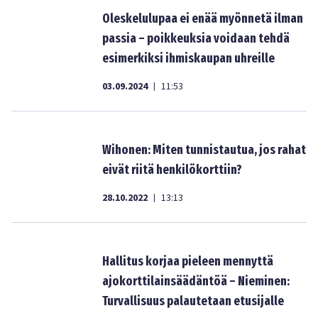
Oleskelulupaa ei enää myönnetä ilman
passia – poikkeuksia voidaan tehdä
esimerkiksi ihmiskaupan uhreille
03.09.2024
11:53
|
Wihonen: Miten tunnistautua, jos rahat
eivät riitä henkilökorttiin?
28.10.2022
13:13
|
Hallitus korjaa pieleen mennyttä
ajokorttilainsäädäntöä – Nieminen:
Turvallisuus palautetaan etusijalle