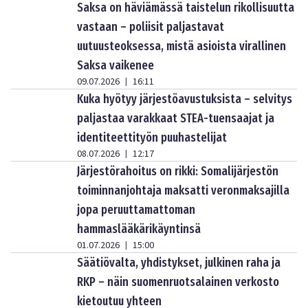
Saksa on häviämässä taistelun rikollisuutta
vastaan – poliisit paljastavat
uutuusteoksessa, mistä asioista virallinen
Saksa vaikenee
09.07.2026
16:11
|
Kuka hyötyy järjestöavustuksista – selvitys
paljastaa varakkaat STEA-tuensaajat ja
identiteettityön puuhastelijat
08.07.2026
12:17
|
Järjestörahoitus on rikki: Somalijärjestön
toiminnanjohtaja maksatti veronmaksajilla
jopa peruuttamattoman
hammaslääkärikäyntinsä
01.07.2026
15:00
|
Säätiövalta, yhdistykset, julkinen raha ja
RKP – näin suomenruotsalainen verkosto
kietoutuu yhteen