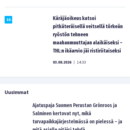
Käräjäoikeus katsoi
10
.
pitkäteräisellä veitsellä törkeän
ryöstön tehneen
maahanmuuttajan alaikäiseksi –
THL:n ikäarvio jäi ristiriitaiseksi
03.08.2026
14:33
|
Uusimmat
Ajatuspaja Suomen Perustan Grönroos ja
Salminen kertovat nyt, mikä
turvapaikkajärjestelmässä on pielessä – ja
mitä asialle pitäisi tehdä