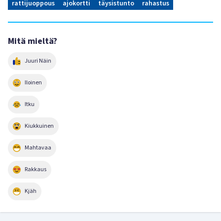
rattijuoppous
ajokortti
täysistunto
rahastus
Mitä mieltä?
Juuri Näin
Iloinen
Itku
Kiukkuinen
Mahtavaa
Rakkaus
Kjäh