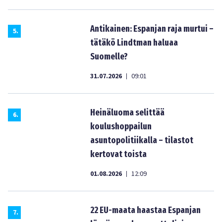
Antikainen: Espanjan raja murtui –
5
.
tätäkö Lindtman haluaa
Suomelle?
31.07.2026
09:01
|
Heinäluoma selittää
6
.
koulushoppailun
asuntopolitiikalla – tilastot
kertovat toista
01.08.2026
12:09
|
22 EU-maata haastaa Espanjan
7
.