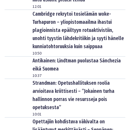
12:01
Cambridge rekrytoi tosielämän woke-
Turhapuron – yliopistomaailma ihastui
plagioinnista epäiltyyn rotuaktivistiin,
unohti tyystin lähdekritiikin ja syyti hänelle
kunniatohtoruuksia kuin saippuaa
10:50
Antikainen: Lindtman puolustaa Sánchezia
eikä Suomea
10:37
Strandman: Opetushallituksen roolia
arvioitava kriittisesti – ”Jokainen turha
hallinnon porras vie resursseja pois
opetuksesta”
10:01
Opettajiin kohdistuva väkivalta on
lisääntynyt merkittävästi – Seppänen: