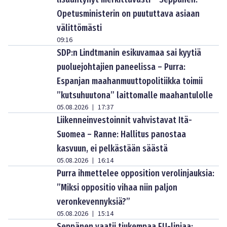
Opetusministerin on puututtava asiaan
välittömästi
09:16
SDP:n Lindtmanin esikuvamaa sai kyytiä
puoluejohtajien paneelissa – Purra:
Espanjan maahanmuuttopolitiikka toimii
”kutsuhuutona” laittomalle maahantulolle
05.08.2026
17:37
|
Liikenneinvestoinnit vahvistavat Itä-
Suomea – Ranne: Hallitus panostaa
kasvuun, ei pelkästään säästä
05.08.2026
16:14
|
Purra ihmettelee opposition verolinjauksia:
”Miksi oppositio vihaa niin paljon
veronkevennyksiä?”
05.08.2026
15:14
|
Seppänen vaatii tiukempaa EU-linjaa: