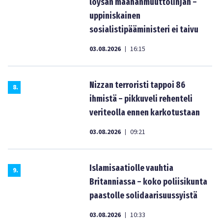
löysän maahanmuuttolinjan –
uppiniskainen
sosialistipääministeri ei taivu
03.08.2026
16:15
|
Nizzan terroristi tappoi 86
8
.
ihmistä – pikkuveli rehenteli
veriteolla ennen karkotustaan
03.08.2026
09:21
|
Islamisaatiolle vauhtia
9
.
Britanniassa – koko poliisikunta
paastolle solidaarisuussyistä
03.08.2026
10:33
|