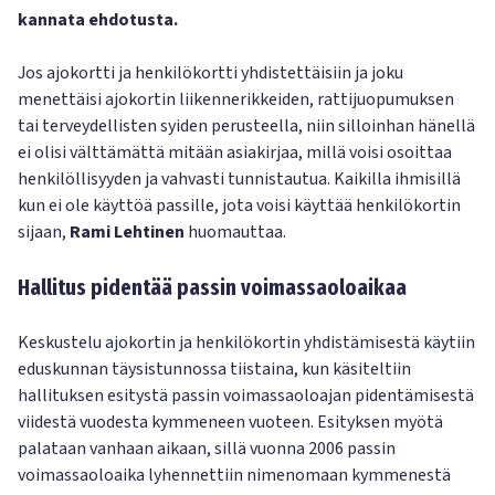
kannata ehdotusta.
Jos ajokortti ja henkilökortti yhdistettäisiin ja joku
menettäisi ajokortin liikennerikkeiden, rattijuopumuksen
tai terveydellisten syiden perusteella, niin silloinhan hänellä
ei olisi välttämättä mitään asiakirjaa, millä voisi osoittaa
henkilöllisyyden ja vahvasti tunnistautua. Kaikilla ihmisillä
kun ei ole käyttöä passille, jota voisi käyttää henkilökortin
sijaan,
Rami Lehtinen
huomauttaa.
Hallitus pidentää passin voimassaoloaikaa
Keskustelu ajokortin ja henkilökortin yhdistämisestä käytiin
eduskunnan täysistunnossa tiistaina, kun käsiteltiin
hallituksen esitystä passin voimassaoloajan pidentämisestä
viidestä vuodesta kymmeneen vuoteen. Esityksen myötä
palataan vanhaan aikaan, sillä vuonna 2006 passin
voimassaoloaika lyhennettiin nimenomaan kymmenestä