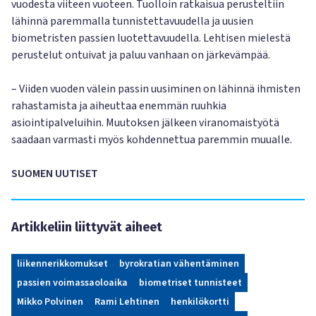
vuodesta viiteen vuoteen. Tuolloin ratkaisua perusteltiin
lähinnä paremmalla tunnistettavuudella ja uusien
biometristen passien luotettavuudella. Lehtisen mielestä
perustelut ontuivat ja paluu vanhaan on järkevämpää.
– Viiden vuoden välein passin uusiminen on lähinnä ihmisten
rahastamista ja aiheuttaa enemmän ruuhkia
asiointipalveluihin. Muutoksen jälkeen viranomaistyötä
saadaan varmasti myös kohdennettua paremmin muualle.
SUOMEN UUTISET
Artikkeliin liittyvät aiheet
liikennerikkomukset
byrokratian vähentäminen
passien voimassaoloaika
biometriset tunnisteet
Mikko Polvinen
Rami Lehtinen
henkilökortti