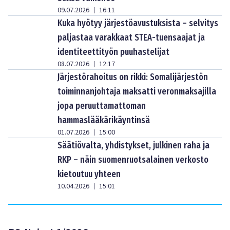
09.07.2026
16:11
|
Kuka hyötyy järjestöavustuksista – selvitys
paljastaa varakkaat STEA-tuensaajat ja
identiteettityön puuhastelijat
08.07.2026
12:17
|
Järjestörahoitus on rikki: Somalijärjestön
toiminnanjohtaja maksatti veronmaksajilla
jopa peruuttamattoman
hammaslääkärikäyntinsä
01.07.2026
15:00
|
Säätiövalta, yhdistykset, julkinen raha ja
RKP – näin suomenruotsalainen verkosto
kietoutuu yhteen
10.04.2026
15:01
|