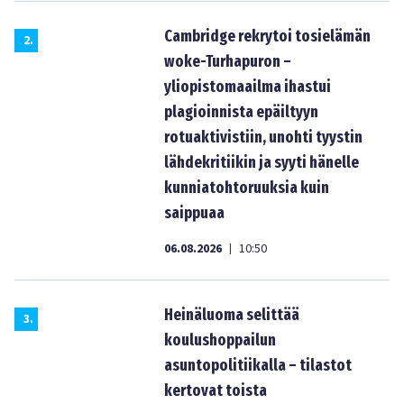
Cambridge rekrytoi tosielämän
2
.
woke-Turhapuron –
yliopistomaailma ihastui
plagioinnista epäiltyyn
rotuaktivistiin, unohti tyystin
lähdekritiikin ja syyti hänelle
kunniatohtoruuksia kuin
saippuaa
06.08.2026
10:50
|
Heinäluoma selittää
3
.
koulushoppailun
asuntopolitiikalla – tilastot
kertovat toista