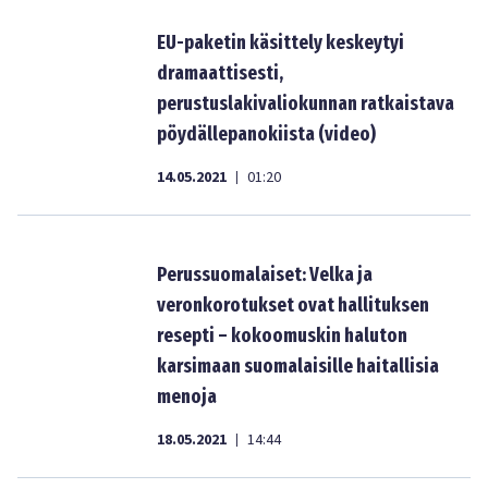
EU-paketin käsittely keskeytyi
dramaattisesti,
perustuslakivaliokunnan ratkaistava
pöydällepanokiista (video)
14.05.2021
01:20
|
Perussuomalaiset: Velka ja
veronkorotukset ovat hallituksen
resepti – kokoomuskin haluton
karsimaan suomalaisille haitallisia
menoja
18.05.2021
14:44
|