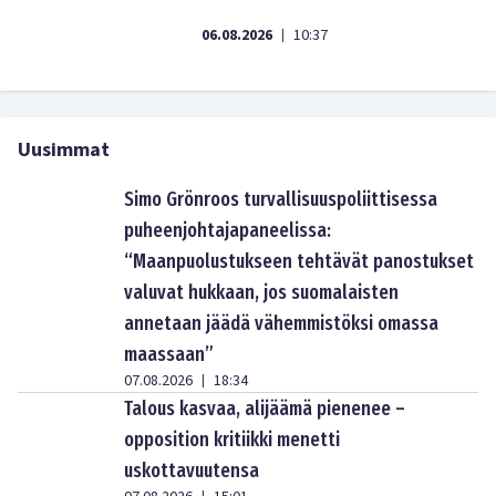
06.08.2026
10:37
|
Uusimmat
Simo Grönroos turvallisuuspoliittisessa
puheenjohtajapaneelissa:
“Maanpuolustukseen tehtävät panostukset
valuvat hukkaan, jos suomalaisten
annetaan jäädä vähemmistöksi omassa
maassaan”
07.08.2026
18:34
|
Talous kasvaa, alijäämä pienenee –
opposition kritiikki menetti
uskottavuutensa