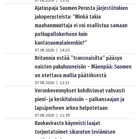
07.08.2026
15:01
|
Ajatuspaja Suomen Perusta järjestötukien
jakoperusteista: ”Minkä takia
maahanmuuttaja ei voi osallistua samaan
potkupallokerhoon kuin
kantasuomalainenkin?”
07.08.2026
14:10
|
Britannia estää ”transnaisilta” pääsyn
naisten pukuhuoneisiin – Mäenpää: Suomen
on otettava mallia päätöksestä
07.08.2026
13:21
|
Veronkevennykset kohdistuvat vahvasti
pieni- ja keskituloisiin – palkansaajan ja
lapsiperheen arkea helpotetaan
07.08.2026
11:39
|
Ruokavirasto käynnisti laajat
torjuntatoimet sikaruton leviämisen