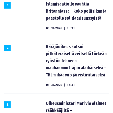
Islamisaatiolle vauhtia
6
.
Britanniassa – koko poliisikunta
paastolle solidaarisuussyistä
03.08.2026
10:33
|
Käräjäoikeus katsoi
7
.
pitkäteräisellä veitsellä törkeän
ryöstön tehneen
maahanmuuttajan alaikäiseksi –
THL:n ikäarvio jäi ristiriitaiseksi
03.08.2026
14:33
|
Oikeusministeri Meri vie eläimet
8
.
rääkkääjiltä –