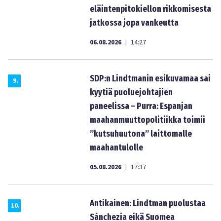
eläintenpitokiellon rikkomisesta
jatkossa jopa vankeutta
06.08.2026
14:27
|
SDP:n Lindtmanin esikuvamaa sai
9
.
kyytiä puoluejohtajien
paneelissa – Purra: Espanjan
maahanmuuttopolitiikka toimii
”kutsuhuutona” laittomalle
maahantulolle
05.08.2026
17:37
|
Antikainen: Lindtman puolustaa
10
.
Sánchezia eikä Suomea