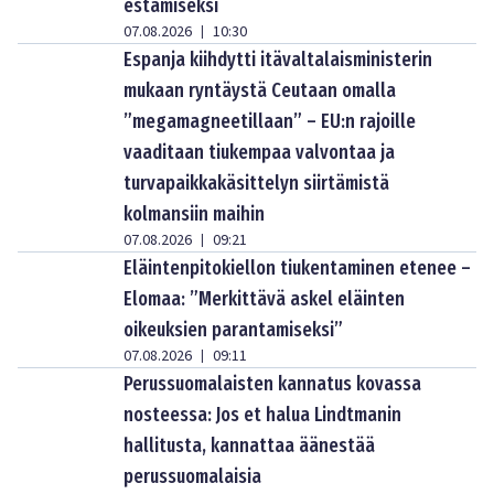
estämiseksi
07.08.2026
10:30
|
Espanja kiihdytti itävaltalaisministerin
mukaan ryntäystä Ceutaan omalla
”megamagneetillaan” – EU:n rajoille
vaaditaan tiukempaa valvontaa ja
turvapaikkakäsittelyn siirtämistä
kolmansiin maihin
07.08.2026
09:21
|
Eläintenpitokiellon tiukentaminen etenee –
Elomaa: ”Merkittävä askel eläinten
oikeuksien parantamiseksi”
07.08.2026
09:11
|
Perussuomalaisten kannatus kovassa
nosteessa: Jos et halua Lindtmanin
hallitusta, kannattaa äänestää
perussuomalaisia