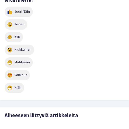
Mitä mieltä?
Juuri Näin
Iloinen
Itku
Kiukkuinen
Mahtavaa
Rakkaus
Kjäh
Aiheeseen liittyviä artikkeleita