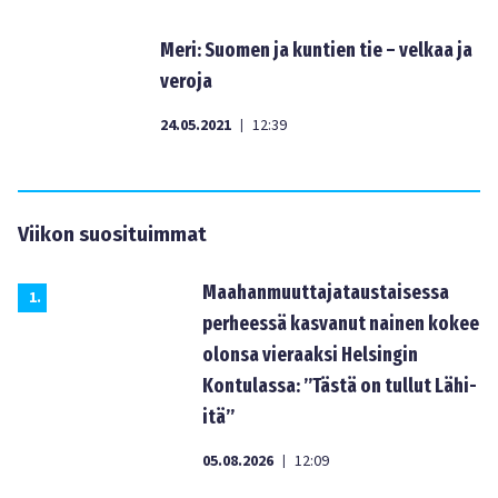
Meri: Suomen ja kuntien tie – velkaa ja
veroja
24.05.2021
12:39
|
Viikon suosituimmat
Maahanmuuttajataustaisessa
1
.
perheessä kasvanut nainen kokee
olonsa vieraaksi Helsingin
Kontulassa: ”Tästä on tullut Lähi-
itä”
05.08.2026
12:09
|