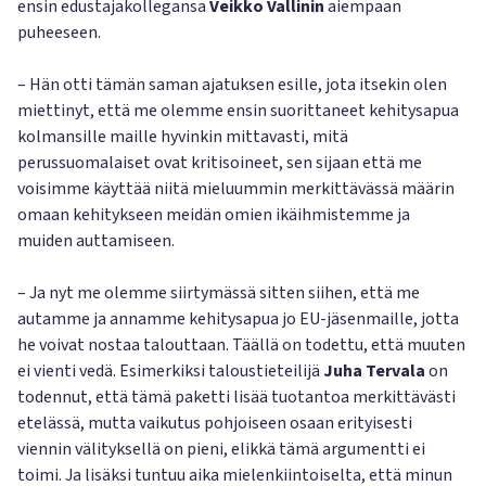
ensin edustajakollegansa
Veikko Vallinin
aiempaan
puheeseen.
– Hän otti tämän saman ajatuksen esille, jota itsekin olen
miettinyt, että me olemme ensin suorittaneet kehitysapua
kolmansille maille hyvinkin mittavasti, mitä
perussuomalaiset ovat kritisoineet, sen sijaan että me
voisimme käyttää niitä mieluummin merkittävässä määrin
omaan kehitykseen meidän omien ikäihmistemme ja
muiden auttamiseen.
– Ja nyt me olemme siirtymässä sitten siihen, että me
autamme ja annamme kehitysapua jo EU-jäsenmaille, jotta
he voivat nostaa talouttaan. Täällä on todettu, että muuten
ei vienti vedä. Esimerkiksi taloustieteilijä
Juha Tervala
on
todennut, että tämä paketti lisää tuotantoa merkittävästi
etelässä, mutta vaikutus pohjoiseen osaan erityisesti
viennin välityksellä on pieni, elikkä tämä argumentti ei
toimi. Ja lisäksi tuntuu aika mielenkiintoiselta, että minun