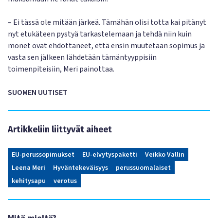
– Ei tässä ole mitään järkeä. Tämähän olisi totta kai pitänyt
nyt etukäteen pystyä tarkastelemaan ja tehdä niin kuin
monet ovat ehdottaneet, että ensin muutetaan sopimus ja
vasta sen jälkeen lähdetään tämäntyyppisiin
toimenpiteisiin, Meri painottaa.
SUOMEN UUTISET
Artikkeliin liittyvät aiheet
EU-perussopimukset
EU-elvytyspaketti
Veikko Vallin
Leena Meri
Hyväntekeväisyys
perussuomalaiset
kehitysapu
verotus