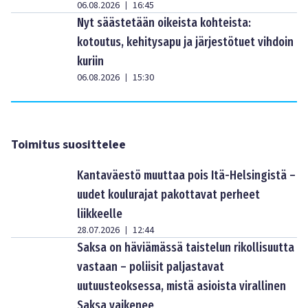
06.08.2026
16:45
|
Nyt säästetään oikeista kohteista:
kotoutus, kehitysapu ja järjestötuet vihdoin
kuriin
06.08.2026
15:30
|
Toimitus suosittelee
Kantaväestö muuttaa pois Itä-Helsingistä –
uudet koulurajat pakottavat perheet
liikkeelle
28.07.2026
12:44
|
Saksa on häviämässä taistelun rikollisuutta
vastaan – poliisit paljastavat
uutuusteoksessa, mistä asioista virallinen
Saksa vaikenee