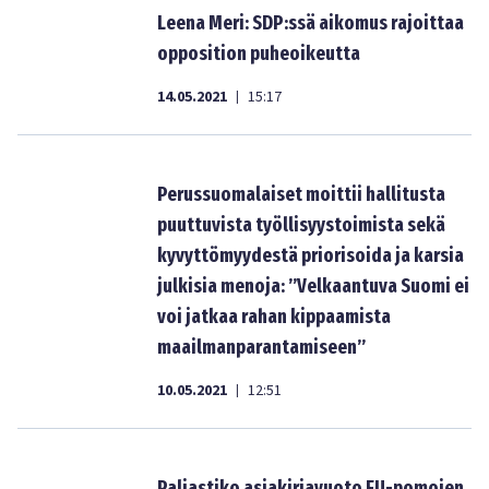
Leena Meri: SDP:ssä aikomus rajoittaa
opposition puheoikeutta
14.05.2021
15:17
|
Perussuomalaiset moittii hallitusta
puuttuvista työllisyystoimista sekä
kyvyttömyydestä priorisoida ja karsia
julkisia menoja: ”Velkaantuva Suomi ei
voi jatkaa rahan kippaamista
maailmanparantamiseen”
10.05.2021
12:51
|
Paljastiko asiakirjavuoto EU-pomojen