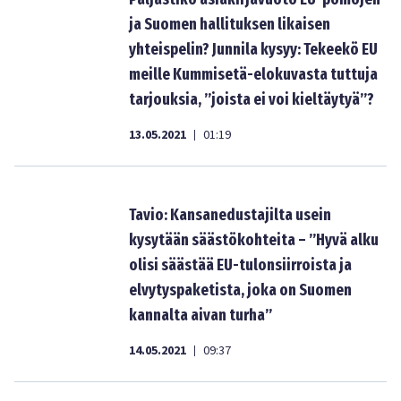
ja Suomen hallituksen likaisen
yhteispelin? Junnila kysyy: Tekeekö EU
meille Kummisetä-elokuvasta tuttuja
tarjouksia, ”joista ei voi kieltäytyä”?
13.05.2021
01:19
|
Tavio: Kansanedustajilta usein
kysytään säästökohteita – ”Hyvä alku
olisi säästää EU-tulonsiirroista ja
elvytyspaketista, joka on Suomen
kannalta aivan turha”
14.05.2021
09:37
|