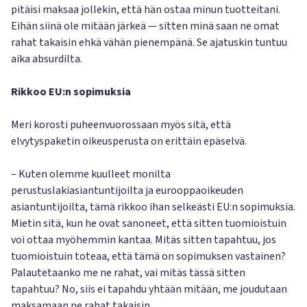
pitäisi maksaa jollekin, että hän ostaa minun tuotteitani.
Eihän siinä ole mitään järkeä — sitten minä saan ne omat
rahat takaisin ehkä vähän pienempänä. Se ajatuskin tuntuu
aika absurdilta.
Rikkoo EU:n sopimuksia
Meri korosti puheenvuorossaan myös sitä, että
elvytyspaketin oikeusperusta on erittäin epäselvä.
– Kuten olemme kuulleet monilta
perustuslakiasiantuntijoilta ja eurooppaoikeuden
asiantuntijoilta, tämä rikkoo ihan selkeästi EU:n sopimuksia.
Mietin sitä, kun he ovat sanoneet, että sitten tuomioistuin
voi ottaa myöhemmin kantaa. Mitäs sitten tapahtuu, jos
tuomioistuin toteaa, että tämä on sopimuksen vastainen?
Palautetaanko me ne rahat, vai mitäs tässä sitten
tapahtuu? No, siis ei tapahdu yhtään mitään, me joudutaan
maksamaan ne rahat takaisin.