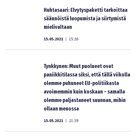
Huhtasaari: Elvytyspaketti tarkoittaa
säännöistä luopumista ja siirtymistä
mielivaltaan
15.05.2021
15:26
|
Tynkkynen: Muut puolueet ovat
paniikkitilassa siksi, että tällä viikolla
olemme puhuneet EU-politiikasta
avoimemmin kuin koskaan – samalla
olemme paljastaneet suunnan, mihin
ollaan menossa
15.05.2021
21:39
|