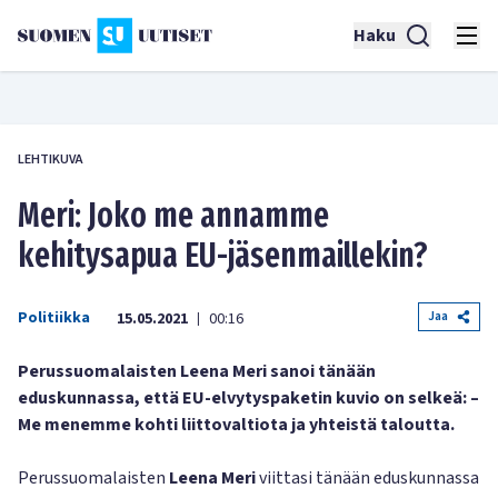
Haku
LEHTIKUVA
Meri: Joko me annamme
kehitysapua EU-jäsenmaillekin?
Politiikka
Jaa
15.05.2021
00:16
|
Perussuomalaisten Leena Meri sanoi tänään
eduskunnassa, että EU-elvytyspaketin kuvio on selkeä: –
Me menemme kohti liittovaltiota ja yhteistä taloutta.
Perussuomalaisten
Leena Meri
viittasi tänään eduskunnassa