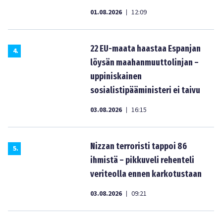
01.08.2026
12:09
|
22 EU-maata haastaa Espanjan
4
.
löysän maahanmuuttolinjan –
uppiniskainen
sosialistipääministeri ei taivu
03.08.2026
16:15
|
Nizzan terroristi tappoi 86
5
.
ihmistä – pikkuveli rehenteli
veriteolla ennen karkotustaan
03.08.2026
09:21
|