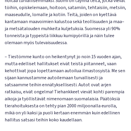
hoitaa turvallisemmaksi. Suomi on täynnä teitä, jotka vievät
töihin, opiskelemaan, hoitoon, satamiin, tehtaisiin, metsiin,
maaseudulle, lomalle ja kotiin. Teitä, joiden on kyettävä
kantamaan maavoimien kalustoa sekä teollisuuden ja maa–
ja metsätalouden muhkeita kuljetuksia. Suomessa yli 90%
tonneista ja tyypeistä liikkuu kumipyörillä ja näin tulee
olemaan myös tulevaisuudessa.
– Tiestömme kunto on heikentynyt jo noin 15 vuoden ajan,
mutta edelliset hallitukset eivät teistä piitanneet, vaan
kehottivat jopa lopettamaan autoilua ilmastosyistä. Me sen
sijaan kannustamme autoilemaan turvallisesti ja
satsaamme teihin ennätyksellisesti. Autot ovat arjen
ratkaisu, eivät ongelma! Tiehankkeet vievät kohti parempia
aikoja ja työllistävät nimenomaan suomalaisia. Päätöksiä
tierahoituksesta on tehty pian 2000 miljoonalla eurolla,
mikä on yli kaksi ja puoli kertaan enemmän kuin edellinen
hallitus satsasi teihin koko kaudellaan.