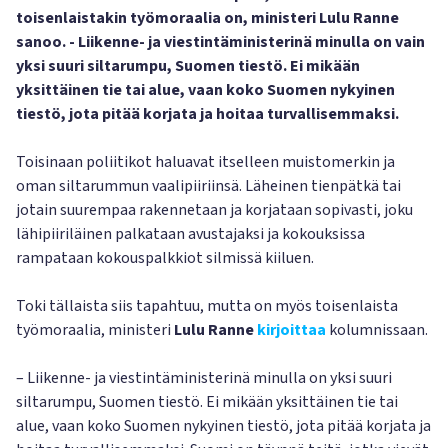
toisenlaistakin työmoraalia on, ministeri Lulu Ranne
sanoo. - Liikenne- ja viestintäministerinä minulla on vain
yksi suuri siltarumpu, Suomen tiestö. Ei mikään
yksittäinen tie tai alue, vaan koko Suomen nykyinen
tiestö, jota pitää korjata ja hoitaa turvallisemmaksi.
Toisinaan poliitikot haluavat itselleen muistomerkin ja
oman siltarummun vaalipiiriinsä. Läheinen tienpätkä tai
jotain suurempaa rakennetaan ja korjataan sopivasti, joku
lähipiiriläinen palkataan avustajaksi ja kokouksissa
rampataan kokouspalkkiot silmissä kiiluen.
Toki tällaista siis tapahtuu, mutta on myös toisenlaista
työmoraalia, ministeri
Lulu Ranne
kirjoittaa
kolumnissaan.
– Liikenne- ja viestintäministerinä minulla on yksi suuri
siltarumpu, Suomen tiestö. Ei mikään yksittäinen tie tai
alue, vaan koko Suomen nykyinen tiestö, jota pitää korjata ja