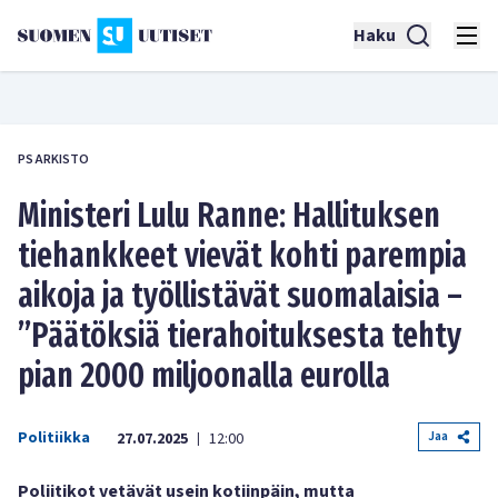
Haku
PS ARKISTO
Ministeri Lulu Ranne: Hallituksen
tiehankkeet vievät kohti parempia
aikoja ja työllistävät suomalaisia –
”Päätöksiä tierahoituksesta tehty
pian 2000 miljoonalla eurolla
Politiikka
Jaa
27.07.2025
12:00
|
Poliitikot vetävät usein kotiinpäin, mutta