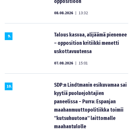
oppositioon
08.08.2026
13:32
|
Talous kasvaa, alijäämä pienenee
9
.
– opposition kritiikki menetti
uskottavuutensa
07.08.2026
15:01
|
SDP:n Lindtmanin esikuvamaa sai
10
.
kyytiä puoluejohtajien
paneelissa – Purra: Espanjan
maahanmuuttopolitiikka toimii
”kutsuhuutona” laittomalle
maahantulolle