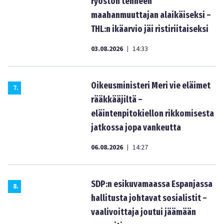
ryöstön tehneen
maahanmuuttajan alaikäiseksi –
THL:n ikäarvio jäi ristiriitaiseksi
03.08.2026
14:33
|
Oikeusministeri Meri vie eläimet
7
.
rääkkääjiltä –
eläintenpitokiellon rikkomisesta
jatkossa jopa vankeutta
06.08.2026
14:27
|
SDP:n esikuvamaassa Espanjassa
8
.
hallitusta johtavat sosialistit –
vaalivoittaja joutui jäämään