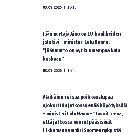
03.07.2025
16:18
|
Jäänmurtaja Aino on EU-hankkeiden
jalokivi – ministeri Lulu Ranne:
”Jäänmurto on nyt kuumempaa kuin
koskaan”
03.07.2025
16:45
|
Alaikäinen ei saa poikkeuslupaa
ajokorttiin jatkossa enää höpötyksillä
– ministeri Lulu Ranne: ”Tavoitteena,
että jatkossa nuoret pääsisivät
liikkumaan ympäri Suomea nykyistä