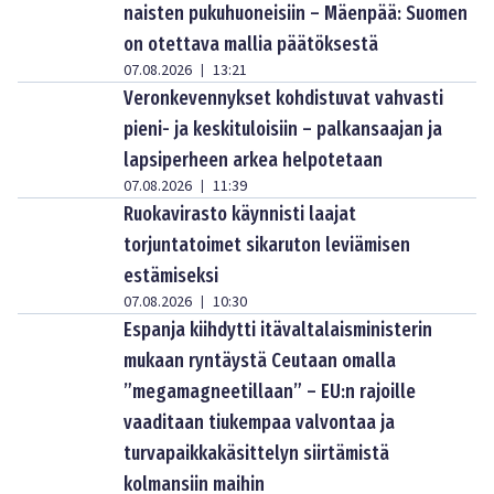
naisten pukuhuoneisiin – Mäenpää: Suomen
on otettava mallia päätöksestä
07.08.2026
13:21
|
Veronkevennykset kohdistuvat vahvasti
pieni- ja keskituloisiin – palkansaajan ja
lapsiperheen arkea helpotetaan
07.08.2026
11:39
|
Ruokavirasto käynnisti laajat
torjuntatoimet sikaruton leviämisen
estämiseksi
07.08.2026
10:30
|
Espanja kiihdytti itävaltalaisministerin
mukaan ryntäystä Ceutaan omalla
”megamagneetillaan” – EU:n rajoille
vaaditaan tiukempaa valvontaa ja
turvapaikkakäsittelyn siirtämistä
kolmansiin maihin