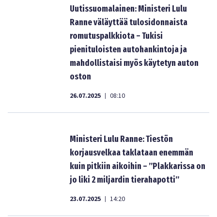
Uutissuomalainen: Ministeri Lulu
Ranne väläyttää tulosidonnaista
romutuspalkkiota – Tukisi
pienituloisten autohankintoja ja
mahdollistaisi myös käytetyn auton
oston
26.07.2025
08:10
|
Ministeri Lulu Ranne: Tiestön
korjausvelkaa taklataan enemmän
kuin pitkiin aikoihin – ”Plakkarissa on
jo liki 2 miljardin tierahapotti”
23.07.2025
14:20
|