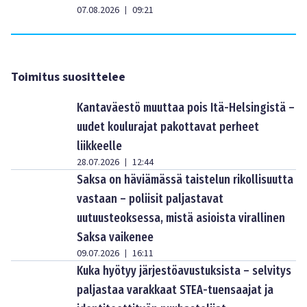
07.08.2026
09:21
|
Toimitus suosittelee
Kantaväestö muuttaa pois Itä-Helsingistä –
uudet koulurajat pakottavat perheet
liikkeelle
28.07.2026
12:44
|
Saksa on häviämässä taistelun rikollisuutta
vastaan – poliisit paljastavat
uutuusteoksessa, mistä asioista virallinen
Saksa vaikenee
09.07.2026
16:11
|
Kuka hyötyy järjestöavustuksista – selvitys
paljastaa varakkaat STEA-tuensaajat ja