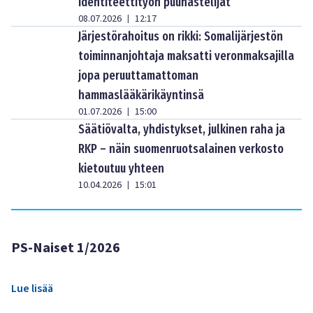
identiteettityön puuhastelijat
08.07.2026
12:17
|
Järjestörahoitus on rikki: Somalijärjestön
toiminnanjohtaja maksatti veronmaksajilla
jopa peruuttamattoman
hammaslääkärikäyntinsä
01.07.2026
15:00
|
Säätiövalta, yhdistykset, julkinen raha ja
RKP – näin suomenruotsalainen verkosto
kietoutuu yhteen
10.04.2026
15:01
|
PS-Naiset 1/2026
Lue lisää