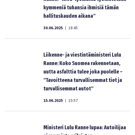
kymmeniä tuhansia ihmisiä tämän
hallituskauden aikana”
30.06.2025
18:45
|
Liikenne- ja viestintäministeri Lulu
Ranne: Koko Suomea rakennetaan,
uutta asfalttia tulee joka puolelle –
”Tavoitteena turvallisemmat tiet ja
turvallisemmat autot”
15.06.2025
15:57
|
Ministeri Lulu Ranne lupaa: Autoilijaa