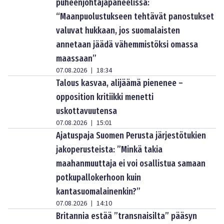
puheenjohtajapaneelissa:
“Maanpuolustukseen tehtävät panostukset
valuvat hukkaan, jos suomalaisten
annetaan jäädä vähemmistöksi omassa
maassaan”
07.08.2026
18:34
|
Talous kasvaa, alijäämä pienenee –
opposition kritiikki menetti
uskottavuutensa
07.08.2026
15:01
|
Ajatuspaja Suomen Perusta järjestötukien
jakoperusteista: ”Minkä takia
maahanmuuttaja ei voi osallistua samaan
potkupallokerhoon kuin
kantasuomalainenkin?”
07.08.2026
14:10
|
Britannia estää ”transnaisilta” pääsyn