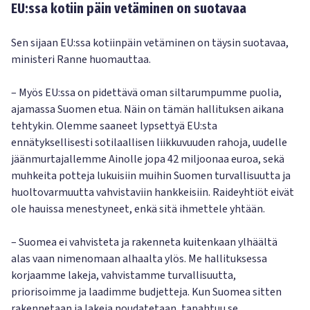
EU:ssa kotiin päin vetäminen on suotavaa
Sen sijaan EU:ssa kotiinpäin vetäminen on täysin suotavaa,
ministeri Ranne huomauttaa.
– Myös EU:ssa on pidettävä oman siltarumpumme puolia,
ajamassa Suomen etua. Näin on tämän hallituksen aikana
tehtykin. Olemme saaneet lypsettyä EU:sta
ennätyksellisesti sotilaallisen liikkuvuuden rahoja, uudelle
jäänmurtajallemme Ainolle jopa 42 miljoonaa euroa, sekä
muhkeita potteja lukuisiin muihin Suomen turvallisuutta ja
huoltovarmuutta vahvistaviin hankkeisiin. Raideyhtiöt eivät
ole hauissa menestyneet, enkä sitä ihmettele yhtään.
– Suomea ei vahvisteta ja rakenneta kuitenkaan ylhäältä
alas vaan nimenomaan alhaalta ylös. Me hallituksessa
korjaamme lakeja, vahvistamme turvallisuutta,
priorisoimme ja laadimme budjetteja. Kun Suomea sitten
rakennetaan ja lakeja noudatetaan, tapahtuu se