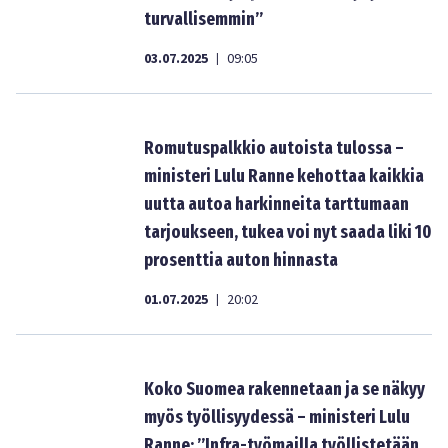
turvallisemmin”
03.07.2025
09:05
|
Romutuspalkkio autoista tulossa –
ministeri Lulu Ranne kehottaa kaikkia
uutta autoa harkinneita tarttumaan
tarjoukseen, tukea voi nyt saada liki 10
prosenttia auton hinnasta
01.07.2025
20:02
|
Koko Suomea rakennetaan ja se näkyy
myös työllisyydessä – ministeri Lulu
Ranne: ”Infra-työmailla työllistetään