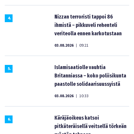
Nizzan terroristi tappoi 86
4
.
ihmistä – pikkuveli rehenteli
veriteolla ennen karkotustaan
03.08.2026
09:21
|
Islamisaatiolle vauhtia
5
.
Britanniassa – koko poliisikunta
paastolle solidaarisuussyistä
03.08.2026
10:33
|
Käräjäoikeus katsoi
6
.
pitkäteräisellä veitsellä törkeän