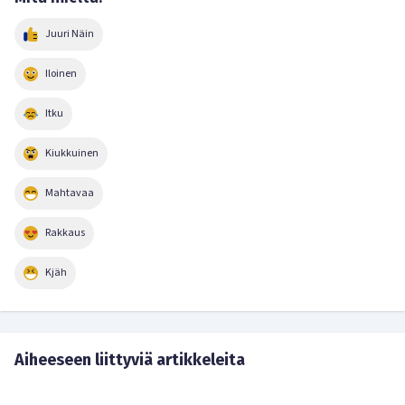
Juuri Näin
Iloinen
Itku
Kiukkuinen
Mahtavaa
Rakkaus
Kjäh
Aiheeseen liittyviä artikkeleita