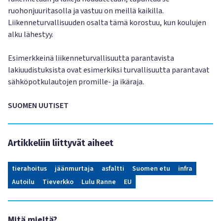
ruohonjuuritasolla ja vastuu on meillä kaikilla.
Liikenneturvallisuuden osalta tämä korostuu, kun koulujen
alku lähestyy.
Esimerkkeinä liikenneturvallisuutta parantavista
lakiuudistuksista ovat esimerkiksi turvallisuutta parantavat
sähköpotkulautojen promille- ja ikäraja.
SUOMEN UUTISET
Artikkeliin liittyvät aiheet
tierahoitus
jäänmurtaja
asfaltti
Suomen etu
infra
Autoilu
Tieverkko
Lulu Ranne
EU
Mitä mieltä?