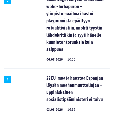
2
.
woke-Turhapuron –
yliopistomaailma ihastui
plagioinnista epäiltyyn
rotuaktivistiin, unohti tyystin
lähdekritiikin ja syyti hänelle
kunniatohtoruuksia kuin
saippuaa
06.08.2026
10:50
|
22 EU-maata haastaa Espanjan
3
.
löysän maahanmuuttolinjan –
uppiniskainen
sosialistipääministeri ei taivu
03.08.2026
16:15
|