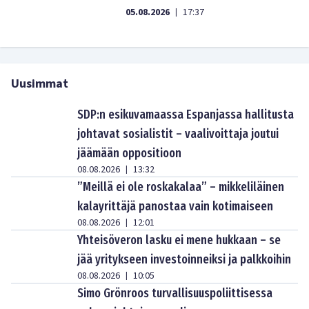
05.08.2026
17:37
|
Uusimmat
SDP:n esikuvamaassa Espanjassa hallitusta
johtavat sosialistit – vaalivoittaja joutui
jäämään oppositioon
08.08.2026
13:32
|
”Meillä ei ole roskakalaa” – mikkeliläinen
kalayrittäjä panostaa vain kotimaiseen
08.08.2026
12:01
|
Yhteisöveron lasku ei mene hukkaan – se
jää yritykseen investoinneiksi ja palkkoihin
08.08.2026
10:05
|
Simo Grönroos turvallisuuspoliittisessa