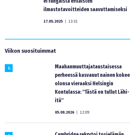
ei rangaista erilaisten
ilmastotavoitteiden saavuttamiseksi
17.05.2025
13:31
|
Viikon suosituimmat
Maahanmuuttajataustaisessa
1
.
perheessä kasvanut nainen kokee
olonsa vieraaksi Helsingin
Kontulassa: ”Tästä on tullut Lähi-
itä”
05.08.2026
12:09
|
Cambridge rekrytoi tosielämän