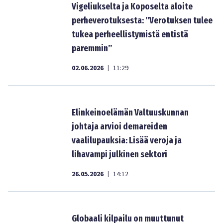
Vigeliukselta ja Koposelta aloite
perheverotuksesta: ”Verotuksen tulee
tukea perheellistymistä entistä
paremmin”
02.06.2026
11:29
|
Elinkeinoelämän Valtuuskunnan
johtaja arvioi demareiden
vaalilupauksia: Lisää veroja ja
lihavampi julkinen sektori
26.05.2026
14:12
|
Globaali kilpailu on muuttunut