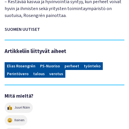
– Kestävää kasvua ja hyvinvointia syntyy, kun perheet voivat
hyvin ja ihmisten sekä yritysten toimintaympäristö on
suotuisa, Rosengrén painottaa.
SUOMEN UUTISET
Artikkeliin liittyvät aiheet
Elias Rosengrén
PS-Nuoriso
perheet
työnteko
Perintövero
talous
verotus
Mitä mieltä?
Juuri Näin
Iloinen