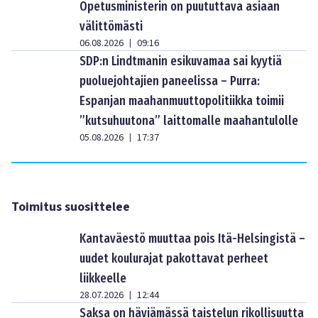
Opetusministerin on puututtava asiaan
välittömästi
06.08.2026
09:16
|
SDP:n Lindtmanin esikuvamaa sai kyytiä
puoluejohtajien paneelissa – Purra:
Espanjan maahanmuuttopolitiikka toimii
”kutsuhuutona” laittomalle maahantulolle
05.08.2026
17:37
|
Toimitus suosittelee
Kantaväestö muuttaa pois Itä-Helsingistä –
uudet koulurajat pakottavat perheet
liikkeelle
28.07.2026
12:44
|
Saksa on häviämässä taistelun rikollisuutta