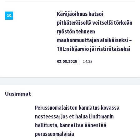
Käräjäoikeus katsoi
10
.
pitkäteräisellä veitsellä törkeän
ryöstön tehneen
maahanmuuttajan alaikäiseksi –
THL:n ikäarvio jäi ristiriitaiseksi
03.08.2026
14:33
|
Uusimmat
Perussuomalaisten kannatus kovassa
nosteessa: Jos et halua Lindtmanin
hallitusta, kannattaa äänestää
perussuomalaisia