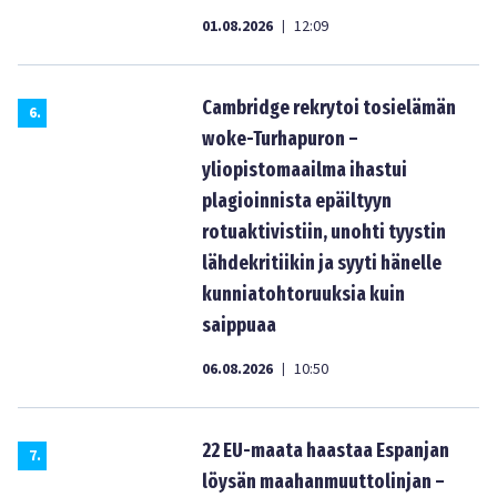
01.08.2026
12:09
|
Cambridge rekrytoi tosielämän
6
.
woke-Turhapuron –
yliopistomaailma ihastui
plagioinnista epäiltyyn
rotuaktivistiin, unohti tyystin
lähdekritiikin ja syyti hänelle
kunniatohtoruuksia kuin
saippuaa
06.08.2026
10:50
|
22 EU-maata haastaa Espanjan
7
.
löysän maahanmuuttolinjan –