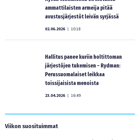
ammattilaisten armeija pitää
avustusjärjestöt leivän syrjässä
02.06.2026
10:18
|
Hallitus panee kuriin holtittoman
järjestöjen tukemisen – Rydman:
Perussuomalaiset leikkaa
toissijaisista menoista
23.04.2026
16:49
|
Viikon suosituimmat