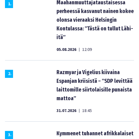
Maahanmuuttajataustaisessa
1
.
perheessä kasvanut nainen kokee
olonsa vieraaksi Helsingin
Kontulassa: ”Tästä on tullut Lähi-
itä”
05.08.2026
12:09
|
Razmyar ja Vigelius kiivaina
2
.
Espanjan kriisistä – ”SDP levittää
laittomille siirtolaisille punaista
mattoa”
31.07.2026
18:45
|
Kymmenet tuhannet afrikkalaiset
3
.