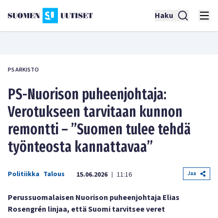
Haku
PS ARKISTO
PS-Nuorison puheenjohtaja:
Verotukseen tarvitaan kunnon
remontti – ”Suomen tulee tehdä
työnteosta kannattavaa”
Politiikka
Talous
Jaa
15.06.2026
11:16
|
Perussuomalaisen Nuorison puheenjohtaja Elias
Rosengrén linjaa, että Suomi tarvitsee veret