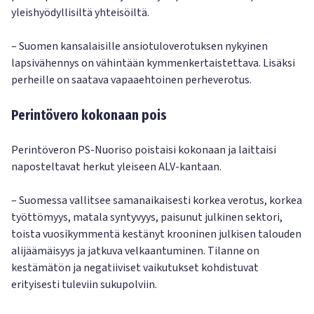
yleishyödyllisiltä yhteisöiltä.
– Suomen kansalaisille ansiotuloverotuksen nykyinen
lapsivähennys on vähintään kymmenkertaistettava. Lisäksi
perheille on saatava vapaaehtoinen perheverotus.
Perintövero kokonaan pois
Perintöveron PS-Nuoriso poistaisi kokonaan ja laittaisi
naposteltavat herkut yleiseen ALV-kantaan.
– Suomessa vallitsee samanaikaisesti korkea verotus, korkea
työttömyys, matala syntyvyys, paisunut julkinen sektori,
toista vuosikymmentä kestänyt krooninen julkisen talouden
alijäämäisyys ja jatkuva velkaantuminen. Tilanne on
kestämätön ja negatiiviset vaikutukset kohdistuvat
erityisesti tuleviin sukupolviin.