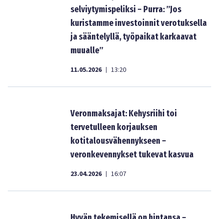
selviytymispeliksi – Purra: ”Jos
kuristamme investoinnit verotuksella
ja sääntelyllä, työpaikat karkaavat
muualle”
11.05.2026
13:20
|
Veronmaksajat: Kehysriihi toi
tervetulleen korjauksen
kotitalousvähennykseen –
veronkevennykset tukevat kasvua
23.04.2026
16:07
|
Hyvän tekemisellä on hintansa –