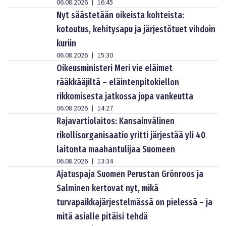
06.08.2026
16:45
|
Nyt säästetään oikeista kohteista:
kotoutus, kehitysapu ja järjestötuet vihdoin
kuriin
06.08.2026
15:30
|
Oikeusministeri Meri vie eläimet
rääkkääjiltä – eläintenpitokiellon
rikkomisesta jatkossa jopa vankeutta
06.08.2026
14:27
|
Rajavartiolaitos: Kansainvälinen
rikollisorganisaatio yritti järjestää yli 40
laitonta maahantulijaa Suomeen
06.08.2026
13:34
|
Ajatuspaja Suomen Perustan Grönroos ja
Salminen kertovat nyt, mikä
turvapaikkajärjestelmässä on pielessä – ja
mitä asialle pitäisi tehdä