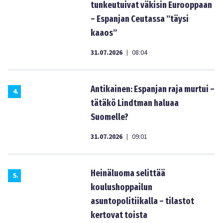
tunkeutuivat väkisin Eurooppaan
– Espanjan Ceutassa ”täysi
kaaos”
31.07.2026
08:04
|
Antikainen: Espanjan raja murtui –
4
.
tätäkö Lindtman haluaa
Suomelle?
31.07.2026
09:01
|
Heinäluoma selittää
5
.
koulushoppailun
asuntopolitiikalla – tilastot
kertovat toista