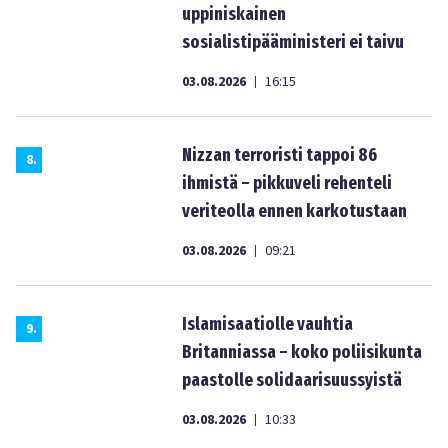
uppiniskainen
sosialistipääministeri ei taivu
03.08.2026
16:15
|
Nizzan terroristi tappoi 86
8
.
ihmistä – pikkuveli rehenteli
veriteolla ennen karkotustaan
03.08.2026
09:21
|
Islamisaatiolle vauhtia
9
.
Britanniassa – koko poliisikunta
paastolle solidaarisuussyistä
03.08.2026
10:33
|