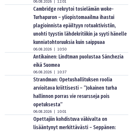
06.08.2026
12:01
|
Cambridge rekrytoi tosielämän woke-
Turhapuron – yliopistomaailma ihastui
plagioinnista epäiltyyn rotuaktivistiin,
unohti tyystin lähdekritiikin ja syyti hänelle
kunniatohtoruuksia kuin saippuaa
06.08.2026
10:50
|
Antikainen: Lindtman puolustaa Sánchezia
eikä Suomea
06.08.2026
10:37
|
Strandman: Opetushallituksen roolia
arvioitava kriittisesti – ”Jokainen turha
hallinnon porras vie resursseja pois
opetuksesta”
06.08.2026
10:01
|
Opettajiin kohdistuva väkivalta on
lisääntynyt merkittävästi – Seppänen: