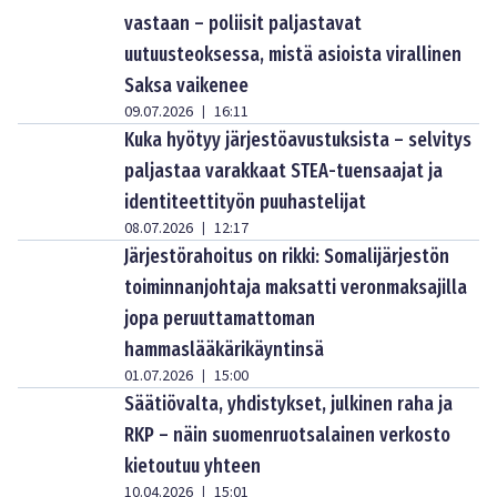
vastaan – poliisit paljastavat
uutuusteoksessa, mistä asioista virallinen
Saksa vaikenee
09.07.2026
16:11
|
Kuka hyötyy järjestöavustuksista – selvitys
paljastaa varakkaat STEA-tuensaajat ja
identiteettityön puuhastelijat
08.07.2026
12:17
|
Järjestörahoitus on rikki: Somalijärjestön
toiminnanjohtaja maksatti veronmaksajilla
jopa peruuttamattoman
hammaslääkärikäyntinsä
01.07.2026
15:00
|
Säätiövalta, yhdistykset, julkinen raha ja
RKP – näin suomenruotsalainen verkosto
kietoutuu yhteen
10.04.2026
15:01
|